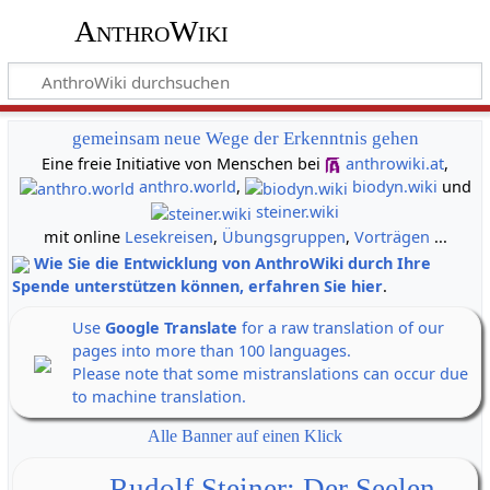
AnthroWiki
gemeinsam neue Wege der Erkenntnis gehen
Eine freie Initiative von Menschen bei
anthrowiki.at
,
anthro.world
,
biodyn.wiki
und
steiner.wiki
mit online
Lesekreisen
,
Übungsgruppen
,
Vorträgen
...
Wie Sie die Entwicklung von AnthroWiki durch Ihre
Spende unterstützen können, erfahren Sie hier
.
Use
Google Translate
for a raw translation of our
pages into more than 100 languages.
Please note that some mistranslations can occur due
to machine translation.
Alle Banner auf einen Klick
Rudolf Steiner: Der Seelen