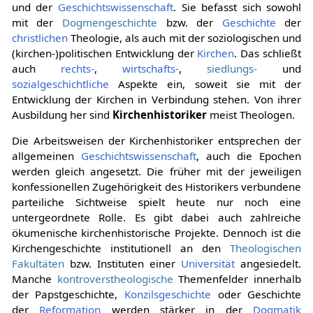
und der
Geschichtswissenschaft
. Sie befasst sich sowohl
mit der
Dogmengeschichte
bzw. der
Geschichte
der
christlichen
Theologie, als auch mit der soziologischen und
(kirchen-)politischen Entwicklung der
Kirchen
. Das schließt
auch
rechts-
,
wirtschafts-
,
siedlungs-
und
sozialgeschichtliche
Aspekte ein, soweit sie mit der
Entwicklung der Kirchen in Verbindung stehen. Von ihrer
Ausbildung her sind
Kirchenhistoriker
meist Theologen.
Die Arbeitsweisen der Kirchenhistoriker entsprechen der
allgemeinen
Geschichtswissenschaft
, auch die Epochen
werden gleich angesetzt. Die früher mit der jeweiligen
konfessionellen Zugehörigkeit des Historikers verbundene
parteiliche Sichtweise spielt heute nur noch eine
untergeordnete Rolle. Es gibt dabei auch zahlreiche
ökumenische kirchenhistorische Projekte. Dennoch ist die
Kirchengeschichte institutionell an den
Theologischen
Fakultäten
bzw. Instituten einer
Universität
angesiedelt.
Manche
kontroverstheologische
Themenfelder innerhalb
der Papstgeschichte,
Konzilsgeschichte
oder Geschichte
der
Reformation
werden stärker in der
Dogmatik