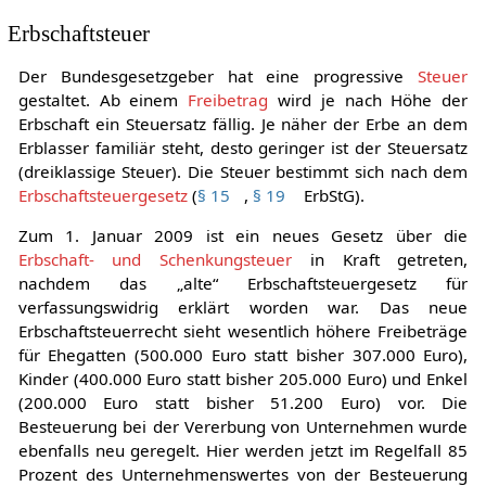
Nichterben das
Vorkaufsrecht
zu (
§ 2034
BGB).
Erbschaftsteuer
Der Bundesgesetzgeber hat eine progressive
Steuer
gestaltet. Ab einem
Freibetrag
wird je nach Höhe der
Erbschaft ein Steuersatz fällig. Je näher der Erbe an dem
Erblasser familiär steht, desto geringer ist der Steuersatz
(dreiklassige Steuer). Die Steuer bestimmt sich nach dem
Erbschaftsteuergesetz
(
§ 15
,
§ 19
ErbStG).
Zum 1. Januar 2009 ist ein neues Gesetz über die
Erbschaft- und Schenkungsteuer
in Kraft getreten,
nachdem das „alte“ Erbschaftsteuergesetz für
verfassungswidrig erklärt worden war. Das neue
Erbschaftsteuerrecht sieht wesentlich höhere Freibeträge
für Ehegatten (500.000 Euro statt bisher 307.000 Euro),
Kinder (400.000 Euro statt bisher 205.000 Euro) und Enkel
(200.000 Euro statt bisher 51.200 Euro) vor. Die
Besteuerung bei der Vererbung von Unternehmen wurde
ebenfalls neu geregelt. Hier werden jetzt im Regelfall 85