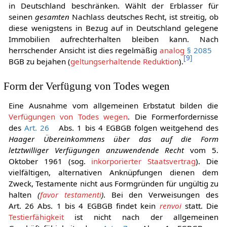
Grundstücke vererbt werden, auch nur auf ein Grundstück
in Deutschland beschränken. Wählt der Erblasser für
seinen
gesamten
Nachlass deutsches Recht, ist streitig, ob
diese wenigstens in Bezug auf in Deutschland gelegene
Immobilien aufrechterhalten bleiben kann. Nach
herrschender Ansicht ist dies regelmäßig
analog
§ 2085
[
9
]
BGB zu bejahen (
geltungserhaltende Reduktion
).
Form der Verfügung von Todes wegen
Eine Ausnahme vom allgemeinen Erbstatut bilden die
Verfügungen von Todes wegen
. Die Formerfordernisse
des
Art. 26
Abs. 1 bis 4 EGBGB folgen weitgehend des
Haager Übereinkommens über das auf die Form
letztwilliger Verfügungen anzuwendende Recht
vom 5.
Oktober 1961 (sog.
inkorporierter Staatsvertrag
). Die
vielfältigen, alternativen Anknüpfungen dienen dem
Zweck, Testamente nicht aus Formgründen für ungültig zu
halten
(
favor testamenti
)
. Bei den Verweisungen des
Art. 26 Abs. 1 bis 4 EGBGB findet kein
renvoi
statt. Die