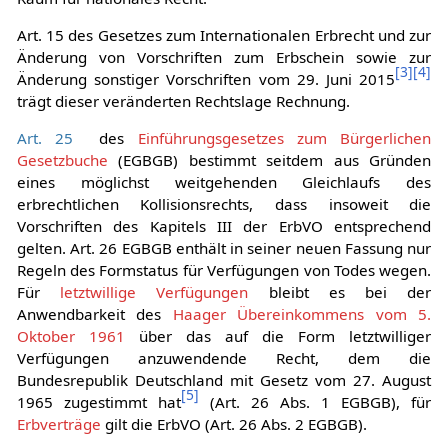
nicht in den Anwendungsbereich der ErbVO fällt, bleibt
[
2
]
Raum für nationales Recht.
Art. 15 des Gesetzes zum Internationalen Erbrecht und zur
Änderung von Vorschriften zum Erbschein sowie zur
[
3
]
[
4
]
Änderung sonstiger Vorschriften vom 29. Juni 2015
trägt dieser veränderten Rechtslage Rechnung.
Art. 25
des
Einführungsgesetzes zum Bürgerlichen
Gesetzbuche
(EGBGB) bestimmt seitdem aus Gründen
eines möglichst weitgehenden Gleichlaufs des
erbrechtlichen Kollisionsrechts, dass insoweit die
Vorschriften des Kapitels III der ErbVO entsprechend
gelten. Art. 26 EGBGB enthält in seiner neuen Fassung nur
Regeln des Formstatus für Verfügungen von Todes wegen.
Für
letztwillige Verfügungen
bleibt es bei der
Anwendbarkeit des
Haager Übereinkommens vom 5.
Oktober 1961
über das auf die Form letztwilliger
Verfügungen anzuwendende Recht, dem die
Bundesrepublik Deutschland mit Gesetz vom 27. August
[
5
]
1965 zugestimmt hat
(Art. 26 Abs. 1 EGBGB), für