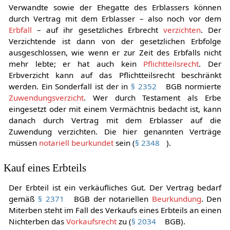
Erb- und Pflichtteilsverzicht (
abdicatio heredis
)
Verwandte sowie der Ehegatte des Erblassers können
durch Vertrag mit dem Erblasser – also noch vor dem
Erbfall
– auf ihr gesetzliches Erbrecht
verzichten
. Der
Verzichtende ist dann von der gesetzlichen Erbfolge
ausgeschlossen, wie wenn er zur Zeit des Erbfalls nicht
mehr lebte; er hat auch kein
Pflichtteilsrecht
. Der
Erbverzicht kann auf das Pflichtteilsrecht beschränkt
werden. Ein Sonderfall ist der in
§ 2352
BGB normierte
Zuwendungsverzicht
. Wer durch Testament als Erbe
eingesetzt oder mit einem Vermächtnis bedacht ist, kann
danach durch Vertrag mit dem Erblasser auf die
Zuwendung verzichten. Die hier genannten Verträge
müssen
notariell
beurkundet
sein (
§ 2348
).
Kauf eines Erbteils
Der Erbteil ist ein verkäufliches Gut. Der Vertrag bedarf
gemäß
§ 2371
BGB der notariellen
Beurkundung
. Den
Miterben steht im Fall des Verkaufs eines Erbteils an einen