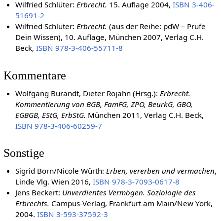
Verlag de Gruyter,
ISBN 978-3-8994-9563-8
Wilfried Schlüter:
Erbrecht.
15. Auflage 2004,
ISBN 3-406-
51691-2
Wilfried Schlüter:
Erbrecht.
(aus der Reihe: pdW – Prüfe
Dein Wissen), 10. Auflage, München 2007, Verlag C.H.
Beck,
ISBN 978-3-406-55711-8
Kommentare
Wolfgang Burandt, Dieter Rojahn (Hrsg.):
Erbrecht.
Kommentierung von BGB, FamFG, ZPO, BeurkG, GBO,
EGBGB, EStG, ErbStG.
München 2011, Verlag C.H. Beck,
ISBN 978-3-406-60259-7
Sonstige
Sigrid Born/Nicole Würth:
Erben, vererben und vermachen
,
Linde Vlg. Wien 2016,
ISBN 978-3-7093-0617-8
Jens Beckert:
Unverdientes Vermögen. Soziologie des
Erbrechts.
Campus-Verlag, Frankfurt am Main/New York,