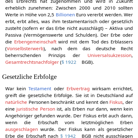
fünften (und letzten) Buches „Erbrecht“. Die Bedeutung
des Erbrechts hat zugenommen und wird in Zukunft
erheblich zunehmen: Zwischen 2000 und 2010 sollten
Werte in Höhe von 2,5
Billionen
Euro vererbt werden. Wer
erbt, erbt alles, was ihm testamentarisch oder gesetzlich
zusteht (sofern er das Erbe nicht ausschlägt) – Aktiva und
Passiva (Vermögenswerte und Schulden). Der Erbe oder
die
Erbengemeinschaft
wird mit dem Tod des Erblassers
(
Vonselbsterwerb
), nach dem das deutsche Recht
beherrschenden Prinzips der
Universalsukzession
,
Gesamtrechtsnachfolger
(
§ 1922
BGB).
Gesetzliche Erbfolge
War kein
Testament
oder
Erbvertrag
wirksam errichtet,
greift die gesetzliche Erbfolge. Sie ist in Deutschland auf
natürliche
Personen beschränkt und kennt den
Fiskus
, der
eine
juristische Person
ist, als Erben nur dann, wenn kein
Angehöriger gefunden wurde. Der Fiskus erbt auch dann,
wenn die Erbschaft vom letztmöglichen Erben
ausgeschlagen
wurde. Der Fiskus kann als gesetzlicher