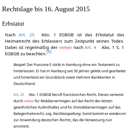
Erbverträge
gilt die ErbVO (Art. 26 Abs. 2 EGBGB).
Rechtslage bis 16. August 2015
Erbstatut
Nach
Art. 25
Abs. 1 EGBGB ist das Erbstatut das
Heimatrecht des Erblassers zum Zeitpunkt seines Todes.
Dabei ist regelmäßig der
renvoi
nach
Art. 4
Abs. 1 S. 1
[
6
]
EGBGB zu beachten.
Beispiel:
Der Franzose E stirbt in Hamburg ohne ein Testament zu
hinterlassen. Er hat in Hamburg seit 30 Jahren gelebt und gearbeitet
und hinterlässt ein Grundstück sowie mehrere Bankkonten in
Deutschland.
Art. 25
Abs. 1 EGBGB beruft französisches Recht. Dieses verweist
durch
renvoi
für Mobiliarvermögen auf das Recht des letzten
gewöhnlichen Aufenthaltes und für Immobiliarvermogen auf das
Belegenheitsrecht, sog.
Nachlassspaltung.
Somit kommt es wiederum
zur Anwendung deutschen Rechts, das die Verweisung nun