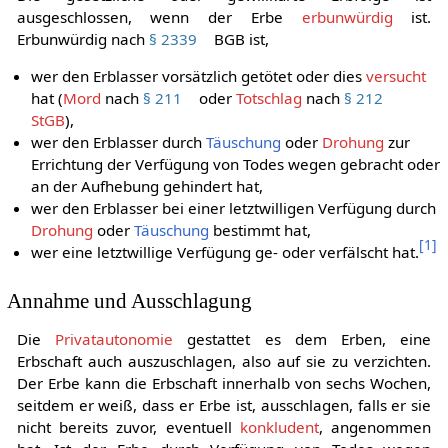
Die gesetzliche oder gewillkürte Erbfolge ist
ausgeschlossen, wenn der Erbe
erbunwürdig
ist.
Erbunwürdig nach
§ 2339
BGB ist,
wer den Erblasser vorsätzlich getötet oder dies
versucht
hat (
Mord
nach
§ 211
oder
Totschlag
nach
§ 212
StGB
),
wer den Erblasser durch
Täuschung
oder
Drohung
zur
Errichtung der Verfügung von Todes wegen gebracht oder
an der Aufhebung gehindert hat,
wer den Erblasser bei einer letztwilligen Verfügung durch
Drohung
oder
Täuschung
bestimmt hat,
[
1
]
wer eine letztwillige Verfügung ge- oder verfälscht hat.
Annahme und Ausschlagung
Die
Privatautonomie
gestattet es dem Erben, eine
Erbschaft auch auszuschlagen, also auf sie zu verzichten.
Der Erbe kann die Erbschaft innerhalb von sechs Wochen,
seitdem er weiß, dass er Erbe ist, ausschlagen, falls er sie