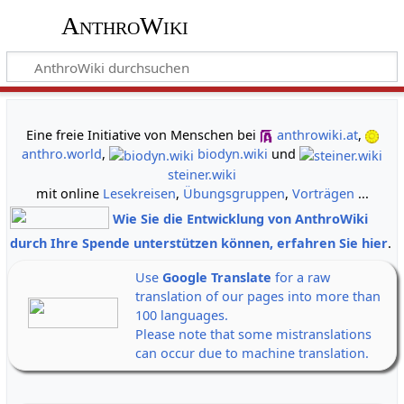
AnthroWiki
gemeinsam neue Wege der Erkenntnis gehen
Eine freie Initiative von Menschen bei
anthrowiki.at
,
anthro.world
,
biodyn.wiki
und
steiner.wiki
mit online
Lesekreisen
,
Übungsgruppen
,
Vorträgen
...
Wie Sie die Entwicklung von AnthroWiki
durch Ihre Spende unterstützen können, erfahren Sie hier
.
Use
Google Translate
for a raw
translation of our pages into more than
100 languages.
Please note that some mistranslations
can occur due to machine translation.
Alle Banner auf einen Klick