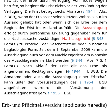
nicht bereits zuvor, eventuell
konkludent
, angenommen
hat. Ist der Erbe durch Verfügung von Todes wegen
berufen, so beginnt die Frist nicht vor der Verkündung der
Verfügung. Die Frist beträgt sechs Monate (
§ 1944
Abs.
3 BGB), wenn der Erblasser seinen letzten Wohnsitz nur im
Ausland gehabt hat oder wenn sich der Erbe bei dem
Beginn der Frist im Ausland aufhält. Die
Ausschlagung
erfolgt durch persönliche Erklärung gegenüber dem für
die Nachlasssache zuständigen
Nachlassgericht
(
§ 343
FamFG) zu Protokoll der Geschäftsstelle oder in notariell
beglaubigter Form. Seit dem 1. September 2009 kann die
Ausschlagung auch vor dem Nachlassgericht am Wohnsitz
des Ausschlagenden erklärt werden (
§ 344
Abs. 7 S. 1
FamFG). Nach Ablauf der Frist gilt das Erbe als
angenommen. Rechtsgrundlagen: §
§ 1944
ff. BGB. Die
Annahme oder auch die Ausschlagung einer Erbschaft
kann unter den Voraussetzungen des
§ 1954
BGB
angefochten werden; die Versäumung der
Ausschlagungsfrist gem.
§ 1956
BGB.