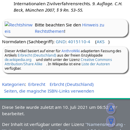
Privatrecht: Einschließlich der
Grundzüge des
Internationalen Zivilverfahrensrechts
. 9. Auflage. C.H.
Beck, München
2007
, § 9 Rn. 53–55.
Bitte beachten Sie den
Hinweis zu
Rechtsthemen
!
Normdaten (Sachbegriff):
GND
:
4015110-4
(
AKS
)
Dieser Artikel basiert auf einer für
AnthroWiki
adaptierten Fassung des
Artikels
Erbrecht (Deutschland)
aus der freien Enzyklopädie
de.wikipedia.org
und steht unter der Lizenz
Creative Commons
Attribution/Share Alike
. In Wikipedia ist eine
Liste der Autoren
verfügbar.
Kategorien
:
Erbrecht
Erbrcht (Deutschland)
Seiten, die magische ISBN-Links verwenden
ᐃ
ᐁ
Diese Seite wurde zuletzt am 10.