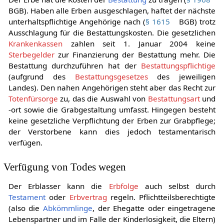
Der Erbe hat die Kosten der
Bestattung
zu tragen (
§ 1968
BGB). Haben alle Erben ausgeschlagen, haftet der nächste
unterhaltspflichtige Angehörige nach (
§ 1615
BGB) trotz
Ausschlagung für die Bestattungskosten. Die gesetzlichen
Krankenkassen
zahlen seit 1. Januar 2004 keine
Sterbegelder
zur Finanzierung der Bestattung mehr. Die
Bestattung durchzuführen hat der
Bestattungspflichtige
(aufgrund des
Bestattungsgesetzes
des jeweiligen
Landes). Den nahen Angehörigen steht aber das Recht zur
Totenfürsorge
zu, das die Auswahl von
Bestattungsart
und
-ort sowie die Grabgestaltung umfasst. Hingegen besteht
keine gesetzliche Verpflichtung der Erben zur Grabpflege;
der Verstorbene kann dies jedoch testamentarisch
verfügen.
Verfügung von Todes wegen
Der Erblasser kann die
Erbfolge
auch selbst durch
Testament
oder
Erbvertrag
regeln. Pflichtteilsberechtigte
(also die
Abkömmlinge
, der Ehegatte oder eingetragene