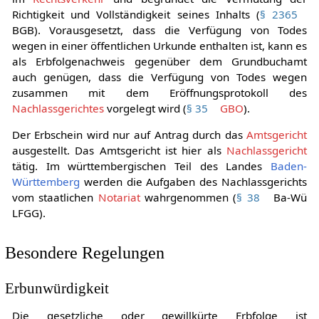
Erbenstellung (§
§ 2353
ff. BGB). Er legitimiert den Erben
im
Rechtsverkehr
und begründet die Vermutung der
Richtigkeit und Vollständigkeit seines Inhalts (
§ 2365
BGB). Vorausgesetzt, dass die Verfügung von Todes
wegen in einer öffentlichen Urkunde enthalten ist, kann es
als Erbfolgenachweis gegenüber dem Grundbuchamt
auch genügen, dass die Verfügung von Todes wegen
zusammen mit dem Eröffnungsprotokoll des
Nachlassgerichtes
vorgelegt wird (
§ 35
GBO
).
Der Erbschein wird nur auf Antrag durch das
Amtsgericht
ausgestellt. Das Amtsgericht ist hier als
Nachlassgericht
tätig. Im württembergischen Teil des Landes
Baden-
Württemberg
werden die Aufgaben des Nachlassgerichts
vom staatlichen
Notariat
wahrgenommen (
§ 38
Ba-Wü
LFGG).
Besondere Regelungen
Erbunwürdigkeit