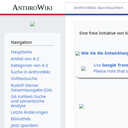
AnthroWiki
Eine freie Initiative vo
Navigation
Hauptseite
Wie Sie die Entwicklun
Artikel von A-Z
Use
Google Tran
Kategorien von A-Z
Please note that 
Suche in AnthroWiki
Volltextsuche
Rudolf Steiner
Gesamtausgabe (GA)
GA Volltext-Suche
und semantische
Analyse
Letzte Änderungen
Bibliothek
Jetzt spenden!