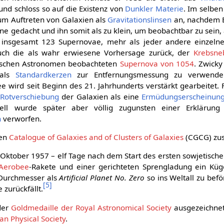
und schloss so auf die Existenz von
Dunkler Materie
. Im selben 
um Auftreten von Galaxien als
Gravitationslinsen
an, nachdem E
rne gedacht und ihn somit als zu klein, um beobachtbar zu sein
e insgesamt 123 Supernovae, mehr als jeder andere einzeln
auch die als wahr erwiesene Vorhersage zurück, der
Krebsne
sischen Astronomen beobachteten
Supernova von 1054
. Zwicky
 als
Standardkerzen
zur Entfernungsmessung zu verwende
e wird seit Beginn des 21. Jahrhunderts verstärkt gearbeitet. F
Rotverschiebung
der Galaxien als eine
Ermüdungserscheinung 
ell wurde später aber völlig zugunsten einer Erklärung
n
verworfen.
den
Catalogue of Galaxies and of Clusters of Galaxies
(CGCG) zu
Oktober 1957 – elf Tage nach dem Start des ersten sowjetischen
Aerobee
-Rakete und einer gerichteten Sprengladung ein Küg
Durchmesser als
Artificial Planet No. Zero
so ins Weltall zu befö
[
5
]
 zurückfällt.
der
Goldmedaille der Royal Astronomical Society
ausgezeichnet
an Physical Society
.