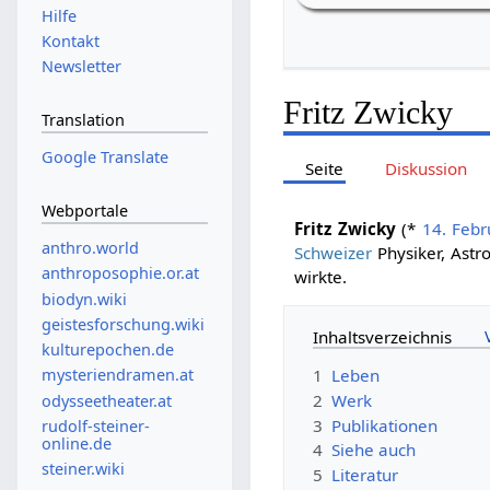
Hilfe
Kontakt
Newsletter
Fritz Zwicky
Translation
Google Translate
Seite
Diskussion
Webportale
Fritz Zwicky
(*
14. Febr
anthro.world
Schweizer
Physiker, Astr
anthroposophie.or.at
wirkte.
biodyn.wiki
geistesforschung.wiki
Inhaltsverzeichnis
kulturepochen.de
mysteriendramen.at
1
Leben
2
Werk
odysseetheater.at
3
Publikationen
rudolf-steiner-
online.de
4
Siehe auch
steiner.wiki
5
Literatur