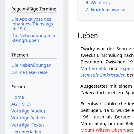
6
Weblinks
Regelmäßige Termine
7
Einzelnachweise
Die Apokalypse des
Johannes (Dienstags
ab 19h)
Leben
Die Nebenübungen in
Kleingruppen
Zwicky war der Sohn ein
zwecks Einschulung nach 
Themen
Bestnoten. Zwischen 19
Die Nebenübungen
Mathematik
und
Exper
Online Lesekreise
Steinsalz-Einkristallen
bei
Ausgestattet mit eine
Forum
Caltech
fortzusetzen. Spät
Home
Er entwarf zahlreiche k
AG (1913)
beitrugen. 1942 wurde e
Vorträge (Audio)
1961 auch als Berater
Vorträge (Video)
Materialien, um die Rak
Vorträge (Texte)
Mount-Wilson-Observato
Herunterladen