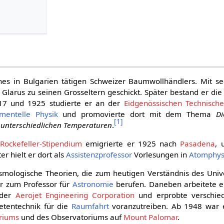
es in Bulgarien tätigen Schweizer Baumwollhändlers. Mit s
Glarus zu seinen Grosseltern geschickt. Später bestand er die
17 und 1925 studierte er an der
Eidgenössischen Technisch
imentelle Physik
und promovierte dort mit dem Thema
Di
[
1
]
 unterschiedlichen Temperaturen
.
m
Rockefeller-Stipendium
emigrierte er 1925 nach
Pasadena
, 
er hielt er dort als
Assistenzprofessor
Vorlesungen in
Atomphys
osmologische Theorien, die zum heutigen Verständnis des Uni
r zum Professor für
Astronomie
berufen. Daneben arbeitete e
 der
Aerojet Engineering Corporation
und erprobte verschied
etentechnik für die
Raumfahrt
voranzutreiben. Ab 1948 war e
riums
und des Observatoriums auf
Mount Palomar
.