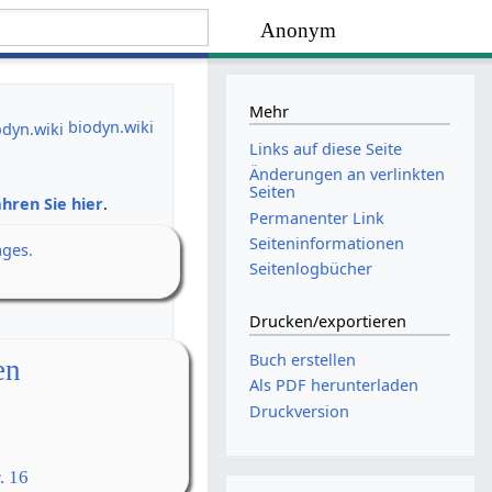
Anonym
Mehr
biodyn.wiki
Links auf diese Seite
Änderungen an verlinkten
Seiten
hren Sie hier
.
Permanenter Link
Seiten­­informationen
ages.
Seitenlogbücher
Drucken/­exportieren
Buch erstellen
en
Als PDF herunterladen
Druckversion
. 16