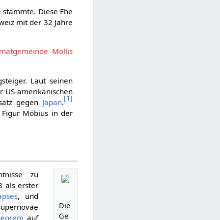
ie stammte. Diese Ehe
weiz mit der 32 Jahre
imatgemeinde
Mollis
steiger. Laut seinen
r US-amerikanischen
[
1
]
nsatz gegen
Japan
.
 Figur Möbius in der
ntnisse zu
8 als erster
lapses
, und
Die
Supernovae
Ge
theorem
auf