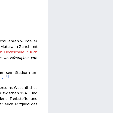
echs Jahren wurde er
 Matura in Zürich mit
en Hochschule Zürich
e Reissfestigkeit von
um sein Studium am
[
1
]
ik
.
versums Wesentliches
r zwischen 1943 und
ene Treibstoffe und
r auch Mitglied des