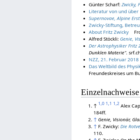
Günter Scharf:
Zwicky, F
Literatur von und über 
Supernovae, Alpine Erst
Zwicky-Stiftung, Betre
About Fritz Zwicky
Fr
Alfred Stöckli:
Genie, Vi
Der Astrophysiker Fritz
Dunklen Materie".
srf.c
NZZ, 21. Februar 2018
Das Weltbild des Physi
Freundeskreises um B
Einzelnachweise
1,0
1,1
1,2
↑
Alex Ca
184ff.
↑
Genie, Visionär, Gla
↑
F. Zwicky:
Die Rotv
110.
↑
F. Zwicky:
On the M