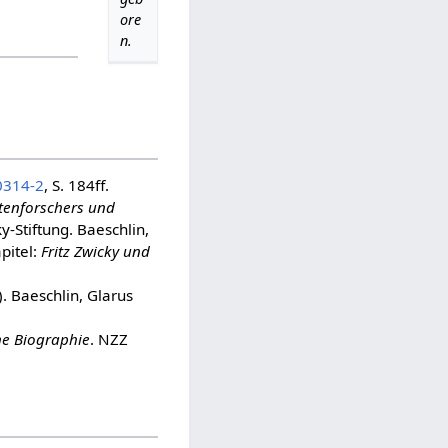
ore
n.
0314-2
, S. 184ff.
etenforschers und
y-Stiftung. Baeschlin,
pitel:
Fritz Zwicky und
. Baeschlin, Glarus
ine Biographie
. NZZ