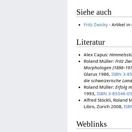
Siehe auch
Fritz Zwicky
- Artikel i
Literatur
Alex Capus:
Himmelsstü
Roland Müller:
Fritz Zw
Morphologen (1898–197
Glarus 1986,
ISBN 3-8
die schweizerische Lan
Roland Müller:
Erfolg 
1993,
ISBN 3-85546-05
Alfred Stöckli, Roland 
Libro, Zürich 2008,
ISB
Weblinks