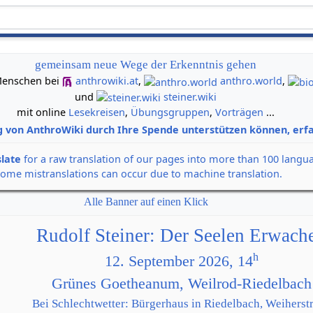
gemeinsam neue Wege der Erkenntnis gehen
n Menschen bei
anthrowiki.at
,
anthro.world
,
und
steiner.wiki
mit online
Lesekreisen
,
Übungsgruppen
,
Vorträgen
...
g von AnthroWiki durch Ihre Spende unterstützen können, erfa
slate
for a raw translation of our pages into more than 100 langu
some mistranslations can occur due to machine translation.
Alle Banner auf einen Klick
Rudolf Steiner: Der Seelen Erwach
h
12. September 2026, 14
Grünes Goetheanum, Weilrod-Riedelbach
Bei Schlechtwetter: Bürgerhaus in Riedelbach, Weiherstr