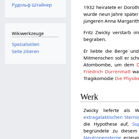
Рудольф Штайнер
1932 heiratete er Doroth
wurde neun Jahre später 
jüngeren Anna Margaritha
Fritz Zwicky verstarb 
Wikiwerkzeuge
begraben.
Spezialseiten
Er liebte die Berge und
Seite zitieren
Mitmenschen soll er sc
Atombombe, um dem
Friedrich Dürrenmatt
war
Tragikomödie
Die Physik
Werk
Zwicky lieferte als W
extragalaktischen
Stern
die Hypothese auf,
Su
begründete zu diese
Neutronensterne
erzeuge