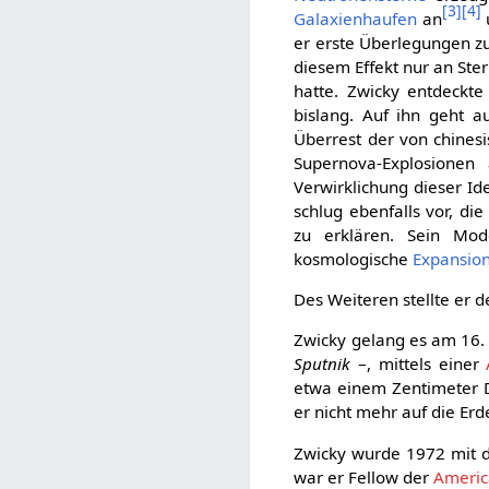
[
3
]
[
4
]
Galaxienhaufen
an
er erste Überlegungen z
diesem Effekt nur an Ste
hatte. Zwicky entdeckt
bislang. Auf ihn geht 
Überrest der von chine
Supernova-Explosionen
Verwirklichung dieser Ide
schlug ebenfalls vor, die
zu erklären. Sein Mod
kosmologische
Expansio
Des Weiteren stellte er 
Zwicky gelang es am 16. 
Sputnik
–, mittels einer
etwa einem Zentimeter 
er nicht mehr auf die Erde
Zwicky wurde 1972 mit 
war er Fellow der
Americ