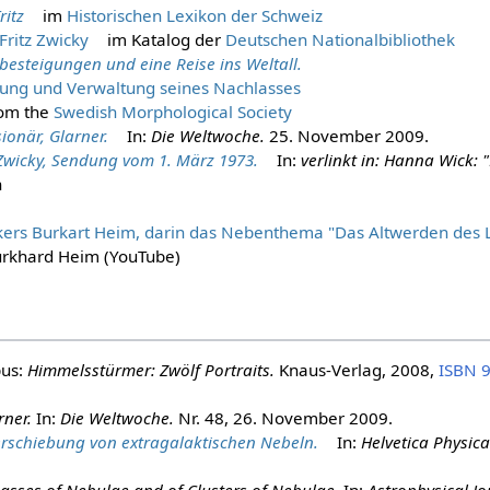
ritz
im
Historischen Lexikon der Schweiz
Fritz Zwicky
im Katalog der
Deutschen Nationalbibliothek
besteigungen und eine Reise ins Weltall.
uung und Verwaltung seines Nachlasses
om the
Swedish Morphological Society
sionär, Glarner.
In:
Die Weltwoche.
25. November 2009
.
 Zwicky, Sendung vom 1. März 1973.
In:
verlinkt in: Hanna Wick: 
h
kers Burkart Heim, darin das Nebenthema "Das Altwerden des L
urkhard Heim (YouTube)
pus:
Himmelsstürmer: Zwölf Portraits.
Knaus-Verlag, 2008,
ISBN 
rner.
In:
Die Weltwoche.
Nr. 48, 26. November 2009.
erschiebung von extragalaktischen Nebeln.
In:
Helvetica Physica
asses of Nebulae and of Clusters of Nebulae.
In:
Astrophysical Jo