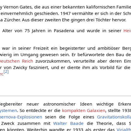
y Vernon Gates, die aus einer bekannten kalifornischen Famil
einvernehmlich geschieden. 1947 vermählte er sich in der Sch
 Zürcher. Aus dieser zweiten Ehe gingen drei Töchter hervor.
im Alter von 75 Jahren in Pasadena und wurde in seiner
He
 war in seiner Freizeit ein begeisterter und ambitiöser Berg
hwierig im Umgang gewesen sein. Er befürwortete den Bau de
Deutschen Reich
zuvorzukommen, verurteilte aber deren Ei
 von Zwicky fasziniert, und er diente ihm als Vorbild für die
[
2
]
er
.
egbereiter neuer astronomischer Ideen wichtige Erken
systemen
. So entdeckte er die
kompakten Galaxien
, stellte 193
pernova-Explosionen
seien die Folge eines
Gravitationskol
m Zweck zusammen mit
Walter Baade
die Theorie, dass 
n könnten. Weiterhin wandte er 1933 als erster das
Virial