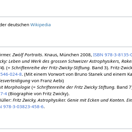
n der deutschen
Wikipedia
rmer. Zwölf Portraits
. Knaus, München 2008,
ISBN 978-3-8135-
icky: Leben und Werk des grossen Schweizer Astrophysikers, Rak
4).
(=
Schriftenreihe der Fritz-Zwicky-Stiftung.
Band 3). Fritz-Zwick
5546-024-8
. (Mit einem Vorwort von Bruno Stanek und einem Ka
desverteidigung
von Franz Aebi)
mit Morphologie
(=
Schriftenreihe der Fritz Zwicky Stiftung.
Band 7)
7-4
(Biographie von Fritz Zwicky).
Müller:
Fritz Zwicky, Astrophysiker. Genie mit Ecken und Kanten. E
N 978-3-03823-458-6
.