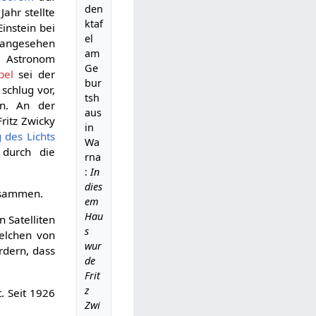
den
Jahr stellte
ktaf
instein bei
el
, angesehen
am
e Astronom
Ge
bel
sei der
bur
 schlug vor,
tsh
n. An der
aus
ritz Zwicky
in
des Lichts
Wa
 durch die
rna
:
In
dies
sammen.
em
Hau
 Satelliten
s
elchen von
wur
rdern, dass
de
Frit
z
. Seit 1926
Zwi