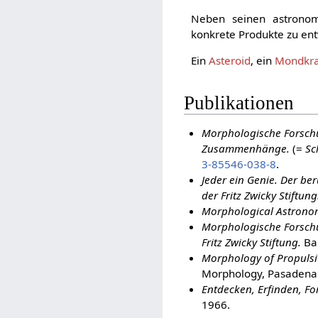
Neben seinen astronomi
konkrete Produkte zu en
Ein
Asteroid
, ein
Mondkra
Publikationen
Morphologische Forschu
Zusammenhänge.
(=
Sc
3-85546-038-8
.
Jeder ein Genie. Der be
der Fritz Zwicky Stiftung
Morphological Astrono
Morphologische Forsch
Fritz Zwicky Stiftung.
Ban
Morphology of Propulsi
Morphology, Pasadena
Entdecken, Erfinden, F
1966.