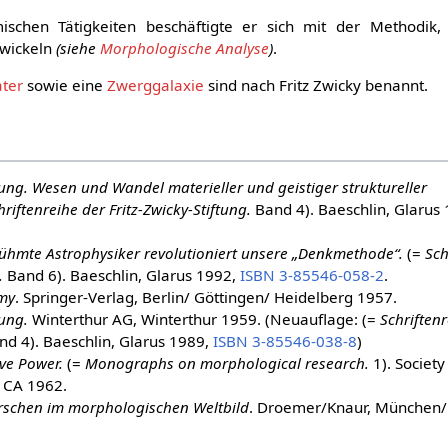
schen Tätigkeiten beschäftigte er sich mit der Methodik,
twickeln
(siehe
Morphologische Analyse
)
.
ter
sowie eine
Zwerggalaxie
sind nach Fritz Zwicky benannt.
ng. Wesen und Wandel materieller und geistiger struktureller
hriftenreihe der Fritz-Zwicky-Stiftung.
Band 4). Baeschlin, Glarus
rühmte Astrophysiker revolutioniert unsere „Denkmethode“.
(=
Sch
.
Band 6). Baeschlin, Glarus 1992,
ISBN 3-85546-058-2
.
my
. Springer-Verlag, Berlin/ Göttingen/ Heidelberg 1957.
ung.
Winterthur AG, Winterthur 1959. (Neuauflage: (=
Schriften
d 4). Baeschlin, Glarus 1989,
ISBN 3-85546-038-8
)
ve Power.
(=
Monographs on morphological research.
1). Society
 CA 1962.
orschen im morphologischen Weltbild
. Droemer/Knaur, München/