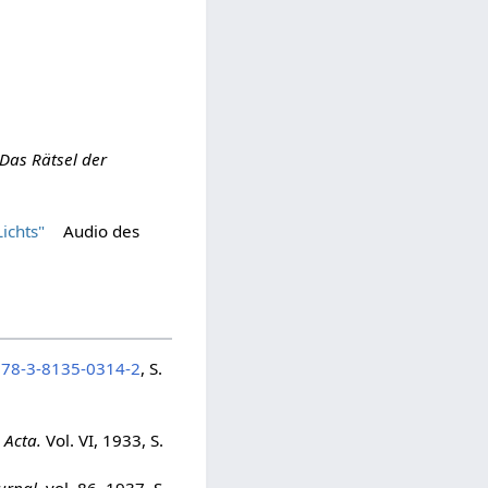
"Das Rätsel der
ichts"
Audio des
978-3-8135-0314-2
, S.
 Acta.
Vol. VI, 1933, S.
urnal.
vol. 86, 1937, S.