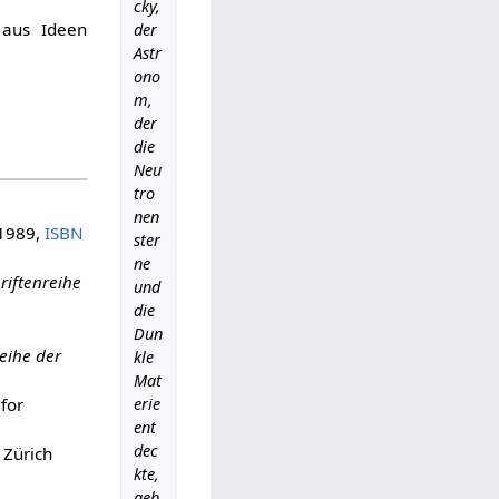
cky,
 aus Ideen
der
Astr
ono
m,
der
die
Neu
tro
nen
 1989,
ISBN
ster
ne
riftenreihe
und
die
Dun
reihe der
kle
Mat
erie
 for
ent
dec
 Zürich
kte,
geb