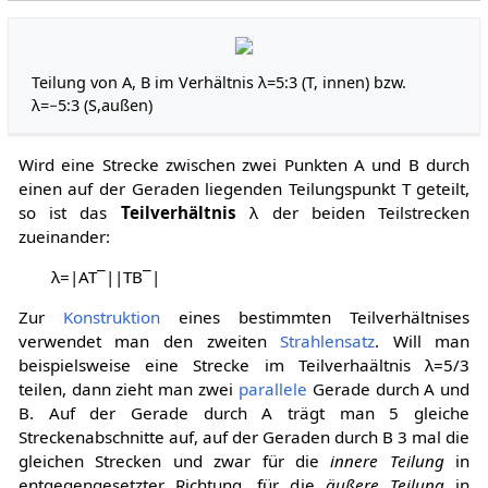
Teilung von A, B im Verhältnis
λ
=
5
:
3
(T, innen) bzw.
λ
=
−
5
:
3
(S,außen)
Wird eine Strecke zwischen zwei Punkten
A
und
B
durch
einen auf der Geraden liegenden Teilungspunkt
T
geteilt,
so ist das
Teilverhältnis
λ
der beiden Teilstrecken
zueinander:
λ
=
|
A
T
‾
|
|
T
B
‾
|
Zur
Konstruktion
eines bestimmten Teilverhältnises
verwendet man den zweiten
Strahlensatz
. Will man
beispielsweise eine Strecke im Teilverhaältnis
λ
=
5
/
3
teilen, dann zieht man zwei
parallele
Gerade durch
A
und
B
. Auf der Gerade durch
A
trägt man 5 gleiche
Streckenabschnitte auf, auf der Geraden durch
B
3 mal die
gleichen Strecken und zwar für die
innere Teilung
in
entgegengesetzter Richtung, für die
äußere Teilung
in