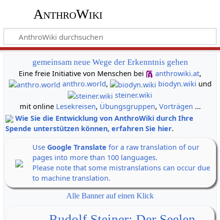
AnthroWiki
gemeinsam neue Wege der Erkenntnis gehen
Eine freie Initiative von Menschen bei
anthrowiki.at
,
anthro.world
,
biodyn.wiki
und
steiner.wiki
mit online
Lesekreisen
,
Übungsgruppen
,
Vorträgen
...
Wie Sie die Entwicklung von AnthroWiki durch Ihre
Spende unterstützen können, erfahren Sie hier
.
Use
Google Translate
for a raw translation of our
pages into more than 100 languages.
Please note that some mistranslations can occur due
to machine translation.
Alle Banner auf einen Klick
Rudolf Steiner: Der Seelen