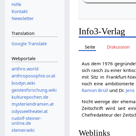
Hilfe
Kontakt
Newsletter
Info3-Verlag
Translation
Google Translate
Seite
Diskussion
Webportale
Aus dem 1976 gegründete
anthro.world
sich rasch zu einer kritis
anthroposophie.or.at
mit Sitz in Frankfurt-N
biodyn.wiki
noch eine ambitionierte 
geistesforschung.wiki
Ramon Brüll
und Dr.
Jens
kulturepochen.de
Nicht wenige der ehemal
mysteriendramen.at
Zeitschrift wird seit e
odysseetheater.at
Chefredakteur der Zeitschr
rudolf-steiner-
online.de
steiner.wiki
Weblinks