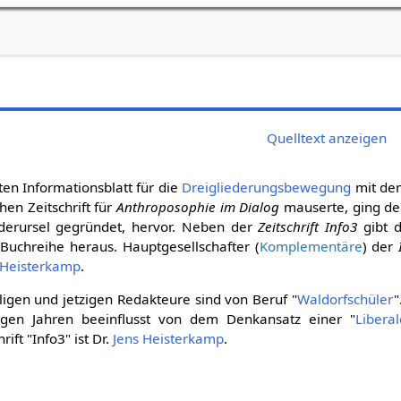
Quelltext anzeigen
n Informationsblatt für die
Dreigliederungsbewegung
mit dem
chen Zeitschrift für
Anthroposophie im Dialog
mauserte, ging d
iederursel gegründet, hervor. Neben der
Zeitschrift Info3
gibt 
Buchreihe heraus. Hauptgesellschafter (
Komplementäre
) der
 Heisterkamp
.
igen und jetzigen Redakteure sind von Beruf "
Waldorfschüler
"
inigen Jahren beeinflusst von dem Denkansatz einer "
Libera
ift "Info3" ist Dr.
Jens Heisterkamp
.