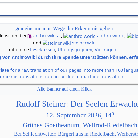
gemeinsam neue Wege der Erkenntnis gehen
n Menschen bei
anthrowiki.at
,
anthro.world
,
und
steiner.wiki
mit online
Lesekreisen
,
Übungsgruppen
,
Vorträgen
...
g von AnthroWiki durch Ihre Spende unterstützen können, erfa
slate
for a raw translation of our pages into more than 100 langu
some mistranslations can occur due to machine translation.
Alle Banner auf einen Klick
Rudolf Steiner: Der Seelen Erwach
h
12. September 2026, 14
Grünes Goetheanum, Weilrod-Riedelbach
Bei Schlechtwetter: Bürgerhaus in Riedelbach, Weiherstr