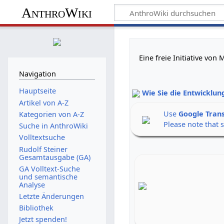
AnthroWiki
Eine freie Initiative vo
Navigation
Hauptseite
Wie Sie die Entwicklun
Artikel von A-Z
Use
Google Tran
Kategorien von A-Z
Please note that 
Suche in AnthroWiki
Volltextsuche
Rudolf Steiner
Gesamtausgabe (GA)
GA Volltext-Suche
und semantische
Analyse
Letzte Änderungen
Bibliothek
Jetzt spenden!