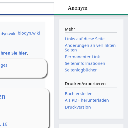
Anonym
Mehr
biodyn.wiki
Links auf diese Seite
Änderungen an verlinkten
Seiten
hren Sie hier
.
Permanenter Link
Seiten­­informationen
ages.
Seitenlogbücher
Drucken/­exportieren
Buch erstellen
en
Als PDF herunterladen
Druckversion
. 16