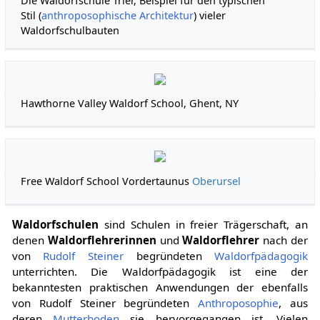
Die Waldorfschule Trier, Beispiel für den typischen
Stil (
anthroposophische Architektur
) vieler
Waldorfschulbauten
Hawthorne Valley Waldorf School, Ghent, NY
Free Waldorf School Vordertaunus
Oberursel
Waldorfschulen
sind Schulen in freier Trägerschaft, an
denen
Waldorflehrerinnen
und
Waldorflehrer
nach der
von
Rudolf Steiner
begründeten
Waldorfpädagogik
unterrichten. Die Waldorfpädagogik ist eine der
bekanntesten praktischen Anwendungen der ebenfalls
von Rudolf Steiner begründeten
Anthroposophie
, aus
deren
Mutterboden
sie hervorgegangen ist. Vielen