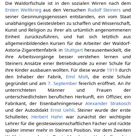
Die Waldorfschule ist in den sozialen Wirren nach dem
Ersten Weltkrieg
aus den Versuchen
Rudolf Steiners
und
seiner Gesinnungsgenossen entstanden, ein vom Staat
unabhängiges Geistesleben zu schaffen und Wissenschaft,
Kunst und Religion zu ihrer als urtümlich angenommenen
Einheit zurückzuführen, und hat sich letztlich aus
allgemeinbildenden Kursen für die Arbeiter der Waldorf-
Astoria-Zigarettenfabrik in
Stuttgart
herausentwickelt, die
ihre Arbeitsvorgänge besser verstehen lernen und
Steiners Ansätze einer Betriebskunde zu einer Schule für
ihre Kinder ausbauen wollten. Für diese wurde
1919
durch
den Inhaber der Fabrik,
Emil Molt
, die erste Schule
gegründet und am
7. September
feierlich eröffnet. An ihr
unterrichteten Männer und Frauen der
unterschiedlichsten beruflichen Herkunft, ein Offizier, ein
Fabrikant, der Eisenbahningenieur
Alexander Strakosch
und der Autodidakt
Ernst Uehli
. Steiner wurde der erste
Schulleiter,
Herbert Hahn
war zunächst der wichtigste
Lehrer für die geisteswissenschaftlichen Fächer und rückte
später immer mehr in Steiners Position. Vor dem Zweiten