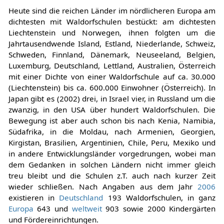
Heute sind die reichen Länder im nördlicheren Europa am
dichtesten mit Waldorfschulen bestückt: am dichtesten
Liechtenstein und Norwegen, ihnen folgten um die
Jahrtausendwende Island, Estland, Niederlande, Schweiz,
Schweden, Finnland, Dänemark, Neuseeland, Belgien,
Luxemburg, Deutschland, Lettland, Australien, Österreich
mit einer Dichte von einer Waldorfschule auf ca. 30.000
(Liechtenstein) bis ca. 600.000 Einwohner (Österreich). In
Japan gibt es (2002) drei, in Israel vier, in Russland um die
zwanzig, in den USA über hundert Waldorfschulen. Die
Bewegung ist aber auch schon bis nach Kenia, Namibia,
Südafrika, in die Moldau, nach Armenien, Georgien,
Kirgistan, Brasilien, Argentinien, Chile, Peru, Mexiko und
in andere Entwicklungsländer vorgedrungen, wobei man
dem Gedanken in solchen Ländern nicht immer gleich
treu bleibt und die Schulen z.T. auch nach kurzer Zeit
wieder schließen. Nach Angaben aus dem Jahr
2006
existieren in
Deutschland
193 Waldorfschulen, in ganz
Europa
643 und
weltweit
903 sowie 2000 Kindergärten
und Fördereinrichtungen.