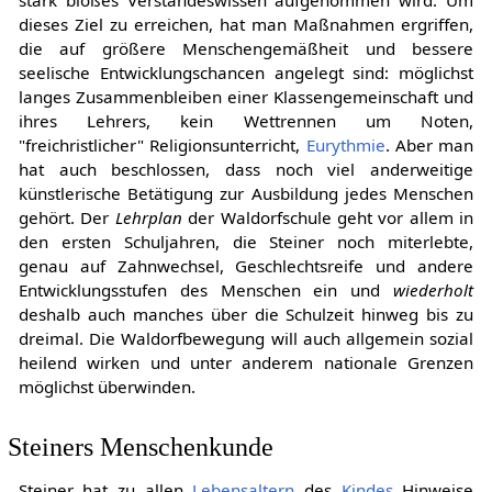
dieses Ziel zu erreichen, hat man Maßnahmen ergriffen,
die auf größere Menschengemäßheit und bessere
seelische Entwicklungschancen angelegt sind: möglichst
langes Zusammenbleiben einer Klassengemeinschaft und
ihres Lehrers, kein Wettrennen um Noten,
"freichristlicher" Religionsunterricht,
Eurythmie
. Aber man
hat auch beschlossen, dass noch viel anderweitige
künstlerische Betätigung zur Ausbildung jedes Menschen
gehört. Der
Lehrplan
der Waldorfschule geht vor allem in
den ersten Schuljahren, die Steiner noch miterlebte,
genau auf Zahnwechsel, Geschlechtsreife und andere
Entwicklungsstufen des Menschen ein und
wiederholt
deshalb auch manches über die Schulzeit hinweg bis zu
dreimal. Die Waldorfbewegung will auch allgemein sozial
heilend wirken und unter anderem nationale Grenzen
möglichst überwinden.
Steiners Menschenkunde
Steiner hat zu allen
Lebensaltern
des
Kindes
Hinweise