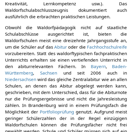
Kreativität, Lernkompetenz usw.). Das
Waldorfschulabschlusszeugnis dokumentiert auch
ausführlich die erbrachten praktischen Leistungen.
Obwohl die Waldorfpädagogik nicht auf staatliche
Schulabschlüsse ausgerichtet ist, bieten die
Waldorfschulen meist eine dreizehnte Jahrgangsstufe an,
um die Schüler auf das
Abitur
oder die
Fachhochschulreife
vorzubereiten. Statt des waldorftypischen fachpraktischen
Unterrichts erhalten sie einen vertiefenden Unterricht in
den abiturrelevanten Fächern. In
Bayern
,
Baden-
Württemberg
,
Sachsen
und seit 2006 auch in
Niedersachsen
wird das gleiche Zentralabitur wie an allen
Schulen, an denen das Abitur abgelegt werden kann,
geschrieben, mit dem Unterschied, dass für die Abiturnote
nur die Prüfungsergebnisse und nicht die Jahresleistung
zählen. In Brandenburg wird in einem Prüfungsfach die
Möglichkeit der
Portfolioprüfung
genutzt. Aufgrund meist
geringer Schülerzahlen der in der Regel einzügigen
Waldorfschulen können die Prüfungsfächer nicht frei
gewählt werden. Schule und Schüler müssen sich auf ein