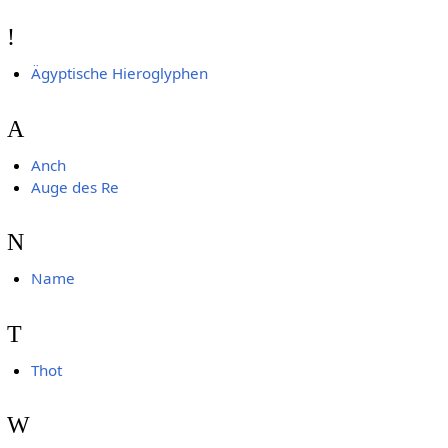
!
Ägyptische Hieroglyphen
A
Anch
Auge des Re
N
Name
T
Thot
W