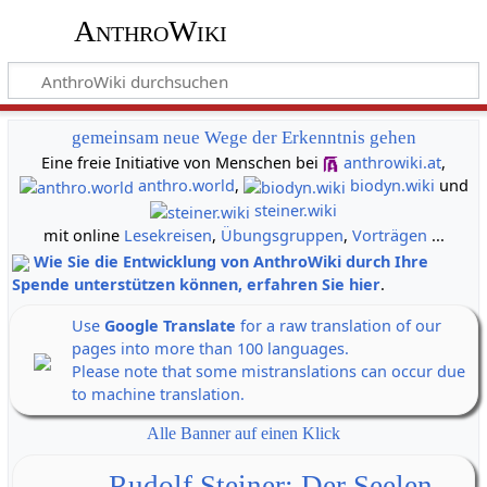
AnthroWiki
gemeinsam neue Wege der Erkenntnis gehen
Eine freie Initiative von Menschen bei
anthrowiki.at
,
anthro.world
,
biodyn.wiki
und
steiner.wiki
mit online
Lesekreisen
,
Übungsgruppen
,
Vorträgen
...
Wie Sie die Entwicklung von AnthroWiki durch Ihre
Spende unterstützen können, erfahren Sie hier
.
Use
Google Translate
for a raw translation of our
pages into more than 100 languages.
Please note that some mistranslations can occur due
to machine translation.
Alle Banner auf einen Klick
Rudolf Steiner: Der Seelen