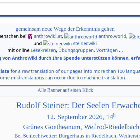
gemeinsam neue Wege der Erkenntnis gehen
n Menschen bei
anthrowiki.at
,
anthro.world
,
und
steiner.wiki
mit online
Lesekreisen
,
Übungsgruppen
,
Vorträgen
...
g von AnthroWiki durch Ihre Spende unterstützen können, erfa
slate
for a raw translation of our pages into more than 100 langu
some mistranslations can occur due to machine translation.
Alle Banner auf einen Klick
Rudolf Steiner: Der Seelen Erwach
h
12. September 2026, 14
Grünes Goetheanum, Weilrod-Riedelbach
Bei Schlechtwetter: Bürgerhaus in Riedelbach, Weiherstr