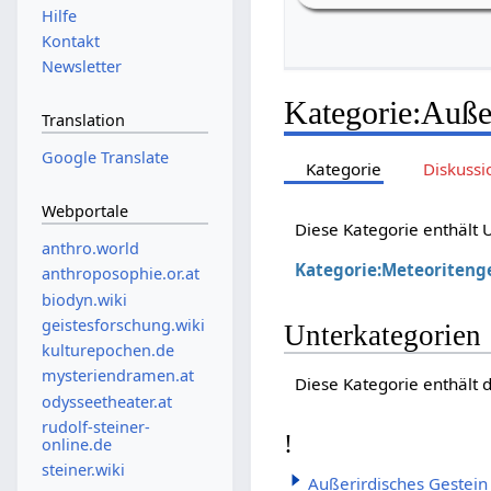
Hilfe
Kontakt
Newsletter
Kategorie
:
Auße
Translation
Google Translate
Kategorie
Diskussi
Webportale
Diese Kategorie enthält
anthro.world
Kategorie:Meteoriteng
anthroposophie.or.at
biodyn.wiki
geistesforschung.wiki
Unterkategorien
kulturepochen.de
mysteriendramen.at
Diese Kategorie enthält 
odysseetheater.at
rudolf-steiner-
!
online.de
steiner.wiki
Außerirdisches Gestein