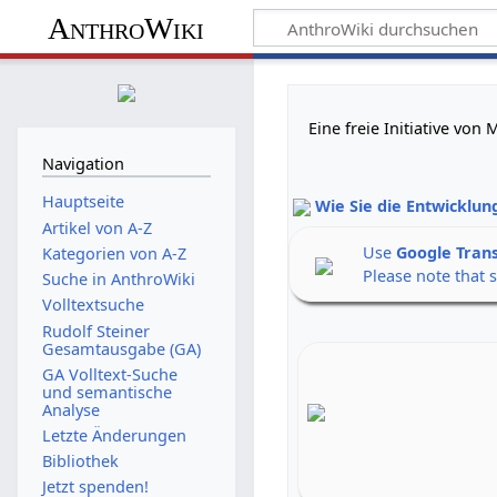
AnthroWiki
Eine freie Initiative vo
Navigation
Hauptseite
Wie Sie die Entwicklun
Artikel von A-Z
Use
Google Tran
Kategorien von A-Z
Please note that 
Suche in AnthroWiki
Volltextsuche
Rudolf Steiner
Gesamtausgabe (GA)
GA Volltext-Suche
und semantische
Analyse
Letzte Änderungen
Bibliothek
Jetzt spenden!