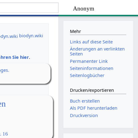
Anonym
Mehr
biodyn.wiki
Links auf diese Seite
Änderungen an verlinkten
Seiten
hren Sie hier
.
Permanenter Link
Seiten­­informationen
ages.
Seitenlogbücher
Drucken/­exportieren
Buch erstellen
en
Als PDF herunterladen
Druckversion
. 16