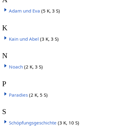
Adam und Eva
(5 K, 3 S)
K
Kain und Abel
(3 K, 3 S)
N
Noach
(2 K, 3 S)
P
Paradies
(2 K, 5 S)
S
Schöpfungsgeschichte
(3 K, 10 S)