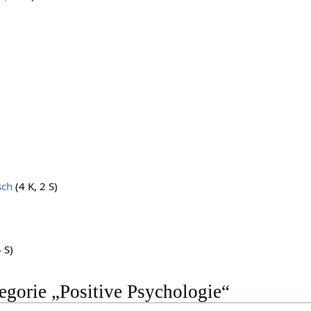
sch
(4 K, 2 S)
4 S)
tegorie „Positive Psychologie“