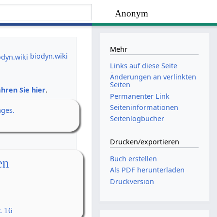
Anonym
Mehr
biodyn.wiki
Links auf diese Seite
Änderungen an verlinkten
Seiten
hren Sie hier
.
Permanenter Link
Seiten­­informationen
ages.
Seitenlogbücher
Drucken/­exportieren
Buch erstellen
en
Als PDF herunterladen
Druckversion
. 16