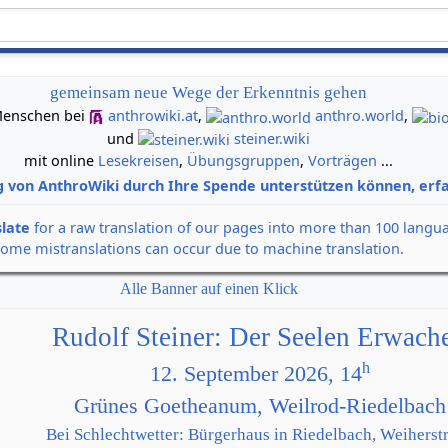
gemeinsam neue Wege der Erkenntnis gehen
n Menschen bei
anthrowiki.at
,
anthro.world
,
und
steiner.wiki
mit online
Lesekreisen
,
Übungsgruppen
,
Vorträgen
...
g von AnthroWiki durch Ihre Spende unterstützen können, erfa
slate
for a raw translation of our pages into more than 100 langu
some mistranslations can occur due to machine translation.
Alle Banner auf einen Klick
Rudolf Steiner: Der Seelen Erwach
h
12. September 2026, 14
Grünes Goetheanum, Weilrod-Riedelbach
Bei Schlechtwetter: Bürgerhaus in Riedelbach, Weiherstr