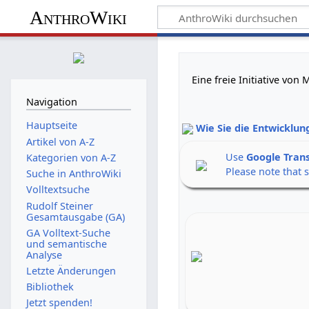
AnthroWiki
Eine freie Initiative vo
Navigation
Hauptseite
Wie Sie die Entwicklun
Artikel von A-Z
Use
Google Tran
Kategorien von A-Z
Please note that 
Suche in AnthroWiki
Volltextsuche
Rudolf Steiner
Gesamtausgabe (GA)
GA Volltext-Suche
und semantische
Analyse
Letzte Änderungen
Bibliothek
Jetzt spenden!