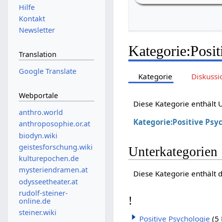
Hilfe
Kontakt
Newsletter
Kategorie
:
Posit
Translation
Google Translate
Kategorie
Diskussi
Webportale
Diese Kategorie enthält
anthro.world
Kategorie:Positive Psy
anthroposophie.or.at
biodyn.wiki
geistesforschung.wiki
Unterkategorien
kulturepochen.de
mysteriendramen.at
Diese Kategorie enthält 
odysseetheater.at
rudolf-steiner-
!
online.de
steiner.wiki
Positive Psychologie
(5 