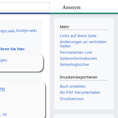
Anonym
Mehr
biodyn.wiki
Links auf diese Seite
Änderungen an verlinkten
Seiten
hren Sie hier
.
Permanenter Link
Seiten­­informationen
ages.
Seitenlogbücher
Drucken/­exportieren
Buch erstellen
en
Als PDF herunterladen
Druckversion
. 16