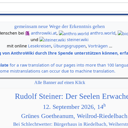
gemeinsam neue Wege der Erkenntnis gehen
n Menschen bei
anthrowiki.at
,
anthro.world
,
und
steiner.wiki
mit online
Lesekreisen
,
Übungsgruppen
,
Vorträgen
...
g von AnthroWiki durch Ihre Spende unterstützen können, erfa
slate
for a raw translation of our pages into more than 100 langu
some mistranslations can occur due to machine translation.
Alle Banner auf einen Klick
Rudolf Steiner: Der Seelen Erwach
h
12. September 2026, 14
Grünes Goetheanum, Weilrod-Riedelbach
Bei Schlechtwetter: Bürgerhaus in Riedelbach, Weiherstr