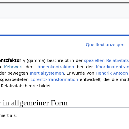
Quelltext anzeigen
entzfaktor
γ
(gamma) beschreibt in der
speziellen Relativität
en
Kehrwert
der
Längenkontraktion
bei der
Koordinatentra
ander bewegten
Inertialsystemen
. Er wurde von
Hendrik Antoon
sgearbeiteten
Lorentz-Transformation
entwickelt, die die ma
Relativitätstheorie bildet.
 in allgemeiner Form
iert als: