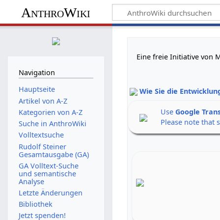
AnthroWiki
Eine freie Initiative vo
Navigation
Hauptseite
Wie Sie die Entwicklun
Artikel von A-Z
Use
Google Tran
Kategorien von A-Z
Please note that 
Suche in AnthroWiki
Volltextsuche
Rudolf Steiner
Gesamtausgabe (GA)
GA Volltext-Suche
und semantische
Analyse
Letzte Änderungen
Bibliothek
Jetzt spenden!