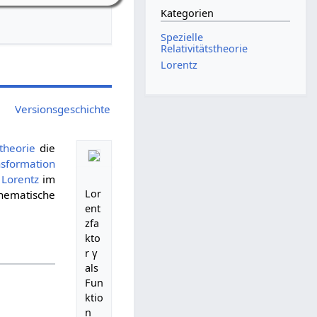
Kategorien
Spezielle
Relativitätstheorie
Lorentz
Versionsgeschichte
stheorie
die
nsformation
 Lorentz
im
Lor
thematische
ent
zfa
kto
r
γ
als
Fun
ktio
n