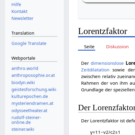
Hilfe
Kontakt
Newsletter
Lorentzfaktor
Translation
Google Translate
Seite
Diskussion
Webportale
Der
dimensionslose
Lor
anthro.world
Zeitdilatation
sowie d
anthroposophie.or.at
zwischen relativ zuein
biodyn.wiki
Rahmen der von ihm au
geistesforschung.wiki
Grundlage der speziellen 
kulturepochen.de
mysteriendramen.at
Der Lorenzfaktor
odysseetheater.at
rudolf-steiner-
Der Lorentzfaktor ist defin
online.de
steiner.wiki
γ
=
1
1
−
v
2
/
c
2
≥
1