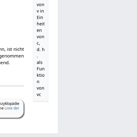
von
v
in
Ein
heit
en
von
c
,
, ist nicht
d. h
angenommen
.
als
end.
Fun
ktio
n
von
v
c
nzyklopädie
ine
Liste der