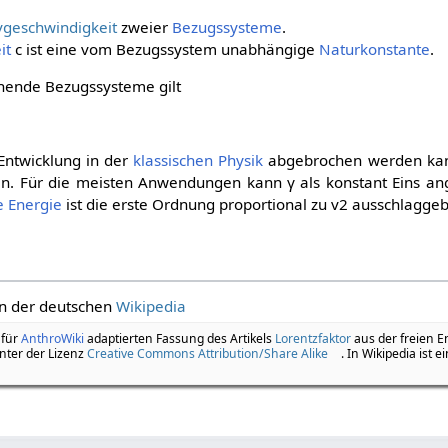
vgeschwindigkeit
zweier
Bezugssysteme
.
it
c
ist eine vom Bezugssystem unabhängige
Naturkonstante
.
uhende Bezugssysteme gilt
Entwicklung in der
klassischen Physik
abgebrochen werden kann
en. Für die meisten Anwendungen kann
γ
als konstant Eins 
e Energie
ist die erste Ordnung proportional zu
v
2
ausschlaggeb
 in der deutschen
Wikipedia
 für
AnthroWiki
adaptierten Fassung des Artikels
Lorentzfaktor
aus der freien E
nter der Lizenz
Creative Commons Attribution/Share Alike
. In Wikipedia ist e