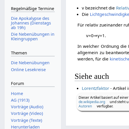
v
bezeichnet die
Relati
Regelmäßige Termine
Die
Lichtgeschwindigke
Die Apokalypse des
Johannes (Dienstags
Für relativ zueinander r
ab 19h)
Die Nebenübungen in
v
=
0
⇒
γ
=
1
.
Kleingruppen
In welcher Ordnung die 
allgemein zu beantwort
Themen
werden, für die
kinetisch
Die Nebenübungen
Online Lesekreise
Siehe auch
Forum
Lorentzfaktor
- Artikel
Home
Dieser Artikel basiert auf einer
AG (1913)
de.wikipedia.org
und steht u
Autoren
verfügbar.
Vorträge (Audio)
Vorträge (Video)
Vorträge (Texte)
Herunterladen