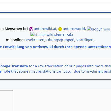
gemeinsam neue Wege der Erkenntnis gehen
e von Menschen bei
anthrowiki.at
,
anthro.world
,
steiner.wiki
mit online
Lesekreisen
,
Übungsgruppen
,
Vorträgen
...
ie Entwicklung von AnthroWiki durch Ihre Spende unterstütze
oogle Translate
for a raw translation of our pages into more th
e note that some mistranslations can occur due to machine transl
Alle Banner auf einen Klick
Rudolf Steiner: Der Seel
12. September 2026,