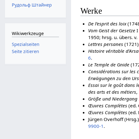
Рудольф Штайнер
Werke
De l’esprit des loix
(1748
Vom Geist der Gesetze
I
Wikiwerkzeuge
1950; hrsg. u. übers. v
Lettres persanes
(1721),
Spezialseiten
Histoire véritable d’Ars
Seite zitieren
6
.
Le Temple de Gnide
(172
Considérations sur les 
Erwägungen zu den Ursa
Essai sur le goût dans l
des arts et des métiers
,
Größe und Niedergang
Œuvres Complètes
(ed. 
Œuvres Complètes
(ed. 
Jürgen Overhoff (Hrsg.
9900-1
.