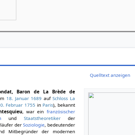
Grünes Goetheanum, Weilrod
Bei Schlechtwetter: Bürgerhaus in Riedel
Quelltext anzeigen
condat, Baron de La Brède de
 am
18. Januar
1689
auf
Schloss La
0. Februar
1755
in
Paris
), bekannt
ntesquieu
, war ein
französischer
h
und
Staatstheoretiker
der
orläufer der
Soziologie
, bedeutender
d Mitbegründer der modernen