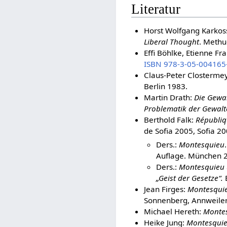
Literatur
Horst Wolfgang Karkos
Liberal Thought
. Methu
Effi Böhlke, Etienne Fra
ISBN 978-3-05-004165
Claus-Peter Closterme
Berlin 1983.
Martin Drath:
Die Gewal
Problematik der Gewalt
Berthold Falk:
Républiq
de Sofia 2005, Sofia 2
Ders.:
Montesquieu
Auflage. München 
Ders.:
Montesquieu 
„Geist der Gesetze“.
Jean Firges:
Montesquieu
Sonnenberg, Annweile
Michael Hereth:
Montes
Heike Jung:
Montesquieu