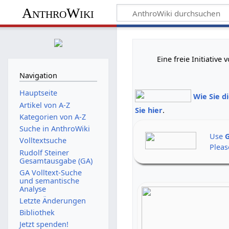
AnthroWiki
Eine freie Initiativ
Navigation
Hauptseite
Wie Sie d
Artikel von A-Z
Sie hier
.
Kategorien von A-Z
Suche in AnthroWiki
Use
G
Volltextsuche
Pleas
Rudolf Steiner
Gesamtausgabe (GA)
GA Volltext-Suche
und semantische
Analyse
Letzte Änderungen
Bibliothek
Jetzt spenden!