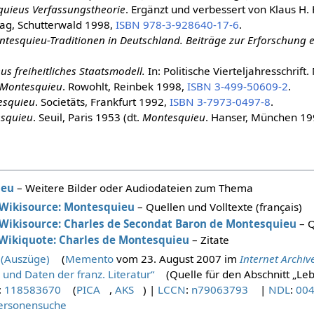
uieus Verfassungstheorie
. Ergänzt und verbessert von Klaus H. 
lag, Schutterwald 1998,
ISBN 978-3-928640-17-6
.
tesquieu-Traditionen in Deutschland. Beiträge zur Erforschung e
s freiheitliches Staatsmodell.
In: Politische Vierteljahresschrift.
Montesquieu
. Rowohlt, Reinbek 1998,
ISBN 3-499-50609-2
.
esquieu
. Societäts, Frankfurt 1992,
ISBN 3-7973-0497-8
.
squieu
. Seuil, Paris 1953 (dt.
Montesquieu
. Hanser, München 19
ieu
– Weitere Bilder oder Audiodateien zum Thema
Wikisource: Montesquieu
– Quellen und Volltexte (français)
Wikisource: Charles de Secondat Baron de Montesquieu
– Q
Wikiquote: Charles de Montesquieu
– Zitate
 (Auszüge)
(
Memento
vom 23. August 2007 im
Internet Archiv
l und Daten der franz. Literatur“
(Quelle für den Abschnitt „Le
:
118583670
(
PICA
,
AKS
)
|
LCCN
:
n79063793
|
NDL
:
00
ersonensuche