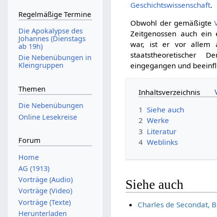
Geschichtswissenschaft
.
Regelmäßige Termine
Obwohl der gemäßigte
Die Apokalypse des
Zeitgenossen auch ein 
Johannes (Dienstags
war, ist er vor allem
ab 19h)
staatstheoretischer
Die Nebenübungen in
eingegangen und beeinfl
Kleingruppen
Themen
Inhaltsverzeichnis
Die Nebenübungen
1
Siehe auch
Online Lesekreise
2
Werke
3
Literatur
Forum
4
Weblinks
Home
AG (1913)
Vorträge (Audio)
Siehe auch
Vorträge (Video)
Vorträge (Texte)
Charles de Secondat, 
Herunterladen