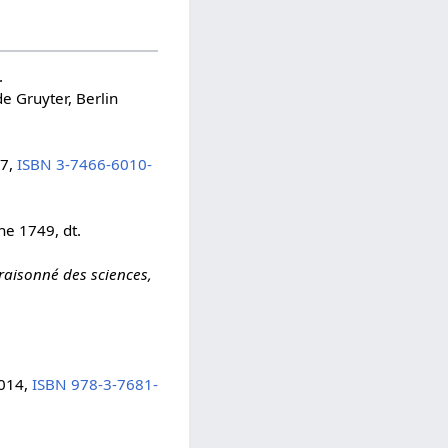
.
de Gruyter, Berlin
97,
ISBN 3-7466-6010-
ne 1749, dt.
raisonné des sciences,
2014,
ISBN 978-3-7681-