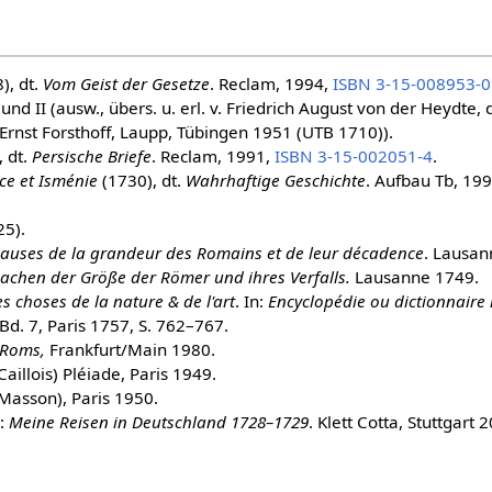
), dt.
Vom Geist der Gesetze
. Reclam, 1994,
ISBN 3-15-008953-0
 und II (ausw., übers. u. erl. v. Friedrich August von der Heydte, 
. Ernst Forsthoff, Laupp, Tübingen 1951 (UTB 1710)).
 dt.
Persische Briefe
. Reclam, 1991,
ISBN 3-15-002051-4
.
ace et Isménie
(1730), dt.
Wahrhaftige Geschichte
. Aufbau Tb, 19
5).
causes de la grandeur des Romains et de leur décadence
. Lausan
chen der Größe der Römer und ihres Verfalls.
Lausanne 1749.
es choses de la nature & de l'art
. In:
Encyclopédie ou dictionnaire 
 Bd. 7, Paris 1757, S. 762–767.
 Roms,
Frankfurt/Main 1980.
Caillois) Pléiade, Paris 1949.
Masson), Paris 1950.
):
Meine Reisen in Deutschland 1728–1729
. Klett Cotta, Stuttgart 