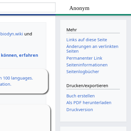
Anonym
Mehr
biodyn.wiki
und
Links auf diese Seite
Änderungen an verlinkten
Seiten
n können, erfahren
Permanenter Link
Seiten­­informationen
Seitenlogbücher
an 100 languages.
ation.
Drucken/­exportieren
Buch erstellen
Als PDF herunterladen
Druckversion
en Erwachen
h
 14