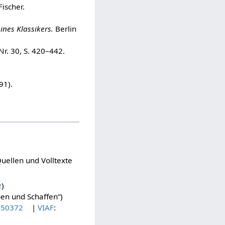
Fischer.
ines Klassikers.
Berlin
 Nr. 30, S. 420–442.
91).
uellen und Volltexte
e
)
ben und Schaffen“)
450372
|
VIAF
: