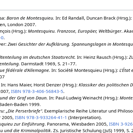
sa:
Baron de Montesquieu.
In: Ed Randall, Duncan Brack (Hrsg.):
en, London 2007.
nçois (Hrsg.):
Montesquieu. Franzose, Europäer, Weltbürger
. Aka
-0
.
yer:
Zwei Gesichter der Aufklärung. Spannungslagen in Montesquie
tenteilung im deutschen Staatsrecht.
In: Heinz Rausch (Hrsg.):
Z
enteilung.
Darmstadt 1969, S. 21–77.
ue fédérale d’Allemagne.
In: Société Montesquieu (Hrsg.):
L’État 
007
. In: Hans Maier, Horst Denzer (Hrsg.):
Klassiker des politischen 
2007,
ISBN 978-3-406-56843-5
.
und der Graf von Daun.
In: Paul-Ludwig Weinacht (Hrsg.):
Montes
Baden-Baden 1999.
: „Die Perserbriefe“
. Exemplarische Reihe Literatur und Philos
r 2005,
ISBN 978-3-933264-41-1
(Interpretation).
quieu zur Einführung
. Panorama, Wiesbaden 2005,
ISBN 3-926
 und die Kriminalpolitik
. Zs. Juristische Schulung (JuS) 1999, S.