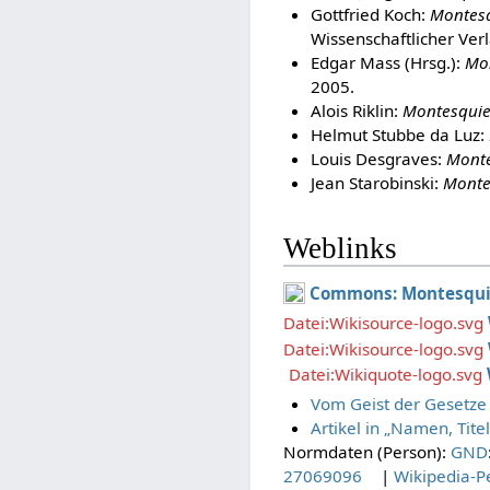
Gottfried Koch:
Montesq
Wissenschaftlicher Ver
Edgar Mass (Hrsg.):
Mon
2005.
Alois Riklin:
Montesquieu
Helmut Stubbe da Luz:
Louis Desgraves:
Mont
Jean Starobinski:
Monte
Weblinks
Commons: Montesqu
Datei:Wikisource-logo.svg
Datei:Wikisource-logo.svg
Datei:Wikiquote-logo.svg
Vom Geist der Gesetze
Artikel in „Namen, Tite
Normdaten (Person):
GND
27069096
|
Wikipedia-P