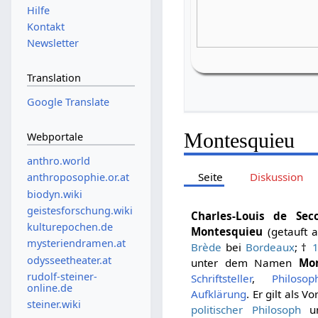
Hilfe
Kontakt
Newsletter
Translation
Google Translate
Montesquieu
Webportale
anthro.world
Seite
Diskussion
anthroposophie.or.at
biodyn.wiki
geistesforschung.wiki
Charles-Louis de Se
kulturepochen.de
Montesquieu
(getauft
mysteriendramen.at
Brède
bei
Bordeaux
; †
1
odysseetheater.at
unter dem Namen
Mo
rudolf-steiner-
Schriftsteller
,
Philosop
online.de
Aufklärung
. Er gilt als V
steiner.wiki
politischer Philosoph
un