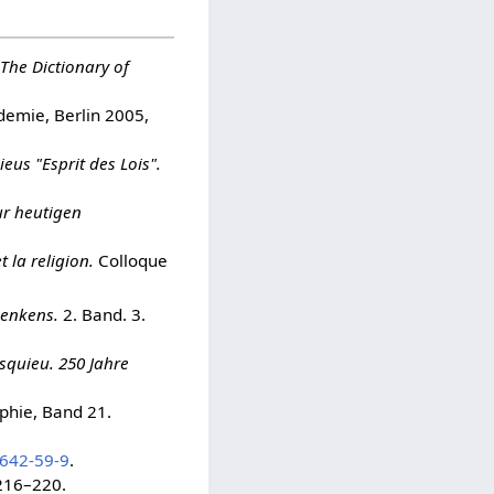
The Dictionary of
demie, Berlin 2005,
us "Esprit des Lois".
ur heutigen
et la religion.
Colloque
Denkens.
2. Band. 3.
quieu. 250 Jahre
ophie, Band 21.
642-59-9
.
 216–220.