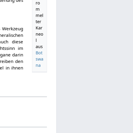
ro
m
mel
ter
Kar
es Werkzeug
neo
eralischen
l
auch diese
aus
htssinn im
Bot
rgane darin
swa
hreiben den
na
el in ihnen