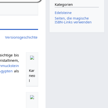
Kategorien
Edelsteine
Seiten, die magische
ISBN-Links verwenden
Versionsgeschichte
ichtige bis
stallinem,
hmuckstein
Kar
Ägypten
als
neo
l