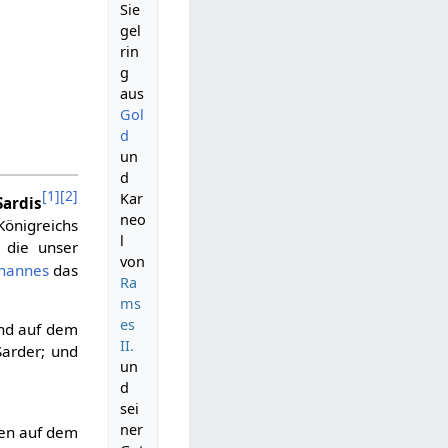
Sie
gel
rin
g
aus
Gol
d
un
d
[
1
]
[
2
]
Kar
Sardis
neo
önigreichs
l
, die unser
von
ohannes
das
Ra
ms
es
und auf dem
II.
arder; und
un
d
sei
ner
nen auf dem