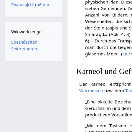
physischen Plan. Diese
Рудольф Штайнер
sieben Gemeinden. Die
Anzahl von Bildern;
Wesenheiten, die sich
der Stein Jaspis und
Wikiwerkzeuge
Smaragd.» (Apk. 4, 3) 
6) - Durch das Trans
Spezialseiten
man durch die Gegens
Seite zitieren
gläsernes Meer.“ (
Lit.
:
Karneol und Gef
Der Karneol entspric
Wärmesinn
bzw. dem
Tas
„Eine okkulte Bezie
Geruchssinn und dem 
produktiven Vorstellun
„Mit dem Tastsinn 
Geruchssinn der Jaspis