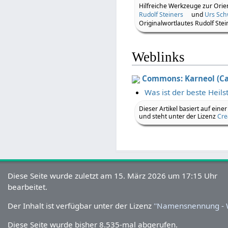
Hilfreiche Werkzeuge zur Orie
Rudolf Steiners
und
Urs Sc
Originalwortlautes Rudolf Stei
Weblinks
Commons: Karneol (Ca
Was ist der beste Heil
Dieser Artikel basiert auf einer
und steht unter der Lizenz
Cre
Diese Seite wurde zuletzt am 15. März 2026 um 17:15 Uhr
bearbeitet.
Der Inhalt ist verfügbar unter der Lizenz
''Namensnennung - W
Diese Seite wurde bisher 8.535-mal abgerufen.