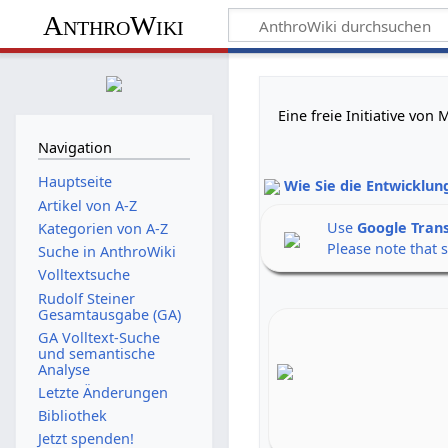
AnthroWiki
Eine freie Initiative vo
Navigation
Hauptseite
Wie Sie die Entwicklun
Artikel von A-Z
Use
Google Tran
Kategorien von A-Z
Please note that 
Suche in AnthroWiki
Volltextsuche
Rudolf Steiner
Gesamtausgabe (GA)
GA Volltext-Suche
und semantische
Analyse
Letzte Änderungen
Bibliothek
Jetzt spenden!