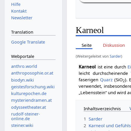
Hilfe
Kontakt
Newsletter
Karneol
Translation
Google Translate
Seite
Diskussion
Webportale
(Weitergeleitet von
Sarder
)
anthro.world
Karneol
ist eine durch
E
leicht durchscheinende
anthroposophie.or.at
faserigen
Quarz
(SiO
).
biodyn.wiki
2
verwendet, insbesondere
geistesforschung.wiki
„Lebensstein“ und wird 
kulturepochen.de
mysteriendramen.at
odysseetheater.at
Inhaltsverzeichnis
rudolf-steiner-
online.de
1
Sarder
steiner.wiki
2
Karneol und Gefühls