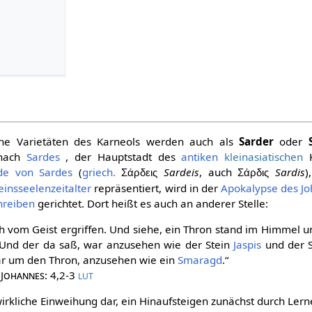
liche Varietäten des Karneols werden auch als
Sarder
oder
 nach
Sardes
, der Hauptstadt des
antiken
kleinasiatischen
K
e von Sardes
(
griech.
Sardeis
, auch
Sardis
)
Σάρδεις
Σάρδις
insseelenzeitalter
repräsentiert, wird in der
Apokalypse des J
hreiben
gerichtet. Dort heißt es auch an anderer Stelle:
ch vom Geist ergriffen. Und siehe, ein Thron stand im Himmel 
 Und der da saß, war anzusehen wie der Stein
Jaspis
und der S
r um den Thron, anzusehen wie ein
Smaragd
.“
 Johannes
: 4,2-3
LUT
wirkliche Einweihung dar, ein Hinaufsteigen zunächst durch Ler