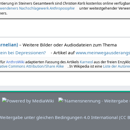
ntierung in Steiners Gesamtwerk sind
Christian Karls
kostenlos online verfügba
hwendeners Nachschlagewerk
Anthroposophie
unter weitestgehender Verwe
ners.
rnelian)
– Weitere Bilder oder Audiodateien zum Thema
stein bei Depressionen?
- Artikel auf
www.meinwegausderangs
 für
AnthroWiki
adaptierten Fassung des Artikels
Karneol
aus der freien Enzykl
ative Commons Attribution/Share Alike
. In Wikipedia ist eine
Liste der Autore
eitergabe unter gleichen Bedingungen 4.0 International (CC BY