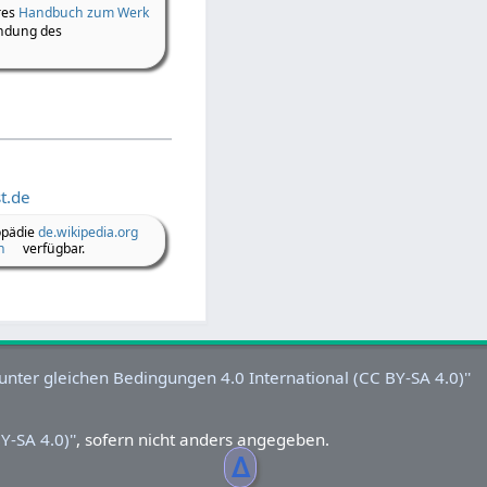
res
Handbuch zum Werk
ndung des
t.de
opädie
de.wikipedia.org
n
verfügbar.
-SA 4.0)''
, sofern nicht anders angegeben.
ᐃ