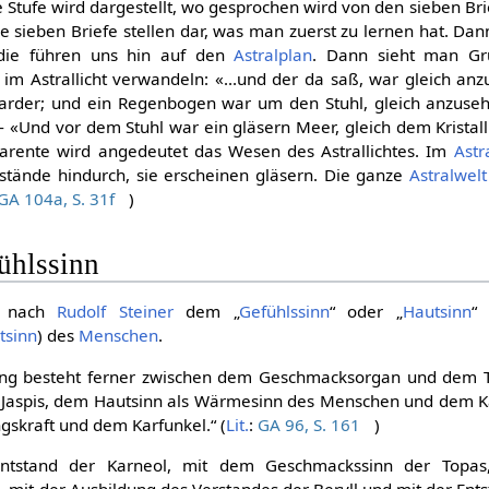
 Stufe wird dargestellt, wo gesprochen wird von den sieben Bri
 sieben Briefe stellen dar, was man zuerst zu lernen hat. Dann
 die führen uns hin auf den
Astralplan
. Dann sieht man G
 im Astrallicht verwandeln: «...und der da saß, war gleich an
 Sarder; und ein Regenbogen war um den Stuhl, gleich anzuse
- «Und vor dem Stuhl war ein gläsern Meer, gleich dem Kristall.
parente wird angedeutet das Wesen des Astrallichtes. Im
Astra
tände hindurch, sie erscheinen gläsern. Die ganze
Astralwelt
GA 104a, S. 31f
)
ühlssinn
ht nach
Rudolf Steiner
dem „
Gefühlssinn
“ oder „
Hautsinn
“
tsinn
) des
Menschen
.
hung besteht ferner zwischen dem Geschmacksorgan und dem 
Jaspis, dem Hautsinn als Wärmesinn des Menschen und dem K
gskraft und dem Karfunkel.“ (
Lit.
:
GA 96, S. 161
)
entstand der Karneol, mit dem Geschmackssinn der Topa
, mit der Ausbildung des Verstandes der Beryll und mit der Ent