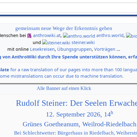
gemeinsam neue Wege der Erkenntnis gehen
n Menschen bei
anthrowiki.at
,
anthro.world
,
und
steiner.wiki
mit online
Lesekreisen
,
Übungsgruppen
,
Vorträgen
...
g von AnthroWiki durch Ihre Spende unterstützen können, erfa
slate
for a raw translation of our pages into more than 100 langu
some mistranslations can occur due to machine translation.
Alle Banner auf einen Klick
Rudolf Steiner: Der Seelen Erwach
h
12. September 2026, 14
Grünes Goetheanum, Weilrod-Riedelbach
Bei Schlechtwetter: Bürgerhaus in Riedelbach, Weiherstr