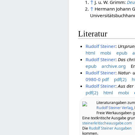
↑
J. u. W. Grimm:
Deu
↑
Hermann Johann G
Universitätsbuchhand
Literatur
Rudolf Steiner
:
Ursprun
html
mobi
epub
a
Rudolf Steiner
:
Das chri
epub
archive.org
En
Rudolf Steiner
:
Natur- u
0980-0
pdf
pdf(2)
h
Rudolf Steiner
:
Aus der 
pdf(2)
html
mobi
Literaturangaben zu
Rudolf Steiner Verlag
,
Freie Werkausgaben gi
Eine
textkritische
Ausgabe grund
steinerkritischeausgabe.com
Die
Rudolf Steiner Ausgaben
kommen.