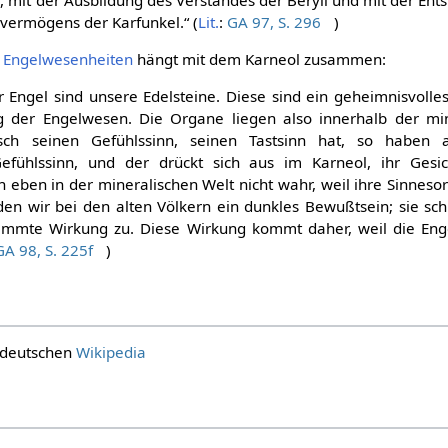
svermögens der Karfunkel.“ (
Lit.
:
GA 97, S. 296
)
r
Engelwesenheiten
hängt mit dem Karneol zusammen:
 Engel sind unsere Edelsteine. Diese sind ein geheimnisvoll
 der Engelwesen. Die Organe liegen also innerhalb der min
ch seinen Gefühlssinn, seinen Tastsinn hat, so haben 
efühlssinn, und der drückt sich aus im Karneol, ihr Gesic
n eben in der mineralischen Welt nicht wahr, weil ihre Sinneso
nden wir bei den alten Völkern ein dunkles Bewußtsein; sie sc
timmte Wirkung zu. Diese Wirkung kommt daher, weil die Eng
GA 98, S. 225f
)
r deutschen
Wikipedia