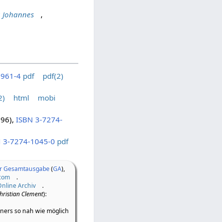
s Johannes
,
0961-4
pdf
pdf(2)
2)
html
mobi
96),
ISBN 3-7274-
 3-7274-1045-0
pdf
er Gesamtausgabe
(
GA
),
.com
.
Online Archiv
.
hristian Clement
):
iners so nah wie möglich