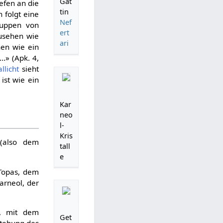
Gat
efen an die
tin
 folgt eine
Nef
ruppen von
ert
zusehen wie
ari
hen wie ein
..» (Apk. 4,
llicht
sieht
ist wie ein
Kar
neo
l-
Kris
 (also dem
tall
e
Topas, dem
arneol, der
s, mit dem
Get
stehung des