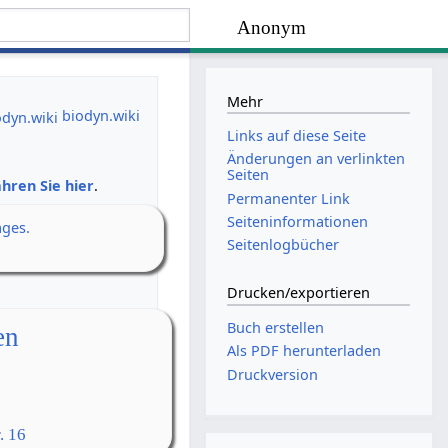
Anonym
Mehr
biodyn.wiki
Links auf diese Seite
Änderungen an verlinkten
Seiten
hren Sie hier
.
Permanenter Link
Seiten­­informationen
ages.
Seitenlogbücher
Drucken/­exportieren
Buch erstellen
en
Als PDF herunterladen
Druckversion
. 16