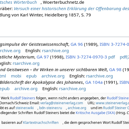
tsches Wörterbuch
, Woerterbuchnetz.de
räber:
Versuch einer historischen Erklärung der Offenbarung de
lung von Karl Winter, Heidelberg 1857, S. 79
gsimpulse der Geisteswissenschaft
,
GA 96
(1989),
ISBN 3-7274-
rchive.org
English:
rsarchive.org
stliche Mysterium
,
GA 97
(1998),
ISBN 3-7274-0970-3
pdf
pdf(
glish:
rsarchive.org
nd Geistwesen – ihr Wirken in unserer sichtbaren Welt
,
GA 98
(19
tml
mobi
epub
archive.org
English:
rsarchive.org
Bilderschrift der Apokalypse des Johannes
,
GA 104a
(1991),
ISBN
epub
archive.org
English:
rsarchive.org
m Werk
Rudolf Steiners
folgen, wenn nicht anders angegeben, der
Rudolf Stein
 Dornach/Schweiz Email:
verlag@steinerverlag.com
URL:
www.steinerverlag
bt es auf
steiner.wiki
,
bdn-steiner.ru
,
archive.org
und im
Rudolf Steiner 
legender Schriften Rudolf Steiners bietet die
Kritische Ausgabe (SKA)
(Hrsg.
C
basieren auf
Klartextnachschriften
, die dem gesprochenen Wort Rudolf Ste