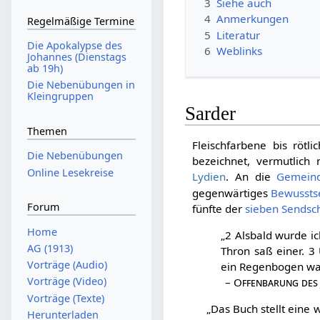
3
Siehe auch
4
Anmerkungen
Regelmäßige Termine
5
Literatur
Die Apokalypse des
6
Weblinks
Johannes (Dienstags
ab 19h)
Die Nebenübungen in
Kleingruppen
Sarder
Themen
Fleischfarbene bis röt
Die Nebenübungen
bezeichnet, vermutlich
Online Lesekreise
Lydien
. An die
Gemeind
gegenwärtiges
Bewusstse
Forum
fünfte der
sieben Sendsc
Home
„2 Alsbald wurde i
AG (1913)
Thron saß einer. 3
Vorträge (Audio)
ein Regenbogen wa
Vorträge (Video)
–
Offenbarung des
Vorträge (Texte)
„Das Buch stellt eine 
Herunterladen