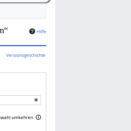
im“
Hilfe
Versionsgeschichte
swahl umkehren