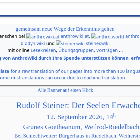
gemeinsam neue Wege der Erkenntnis gehen
 Menschen bei
anthrowiki.at
,
anthro
biodyn.wiki
und
steiner.wiki
mit online
Lesekreisen
,
Übungsgruppen
,
Vorträgen
...
g von AnthroWiki durch Ihre Spende unterstützen können, erfa
slate
for a raw translation of our pages into more than 100 langu
some mistranslations can occur due to machine translation.
Alle Banner auf einen Klick
Rudolf Steiner: Der Seelen Erwach
h
12. September 2026, 14
Grünes Goetheanum, Weilrod-Riedelbach
Bei Schlechtwetter: Bürgerhaus in Riedelbach, Weiherstr