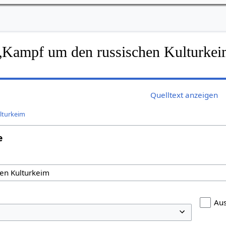
f „Kampf um den russischen Kulturke
Quelltext anzeigen
lturkeim
e
Au