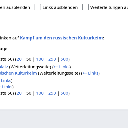
gen ausblenden
Links ausblenden
Weiterleitungen a
linken auf
Kampf um den russischen Kulturkeim
:
räge.
ste 50
) (
20
|
50
|
100
|
250
|
500
)
latz
(Weiterleitungsseite)
(
← Links
)
ischen Kulturkeim
(Weiterleitungsseite)
(
← Links
)
Links
)
 Links
)
ste 50
) (
20
|
50
|
100
|
250
|
500
)