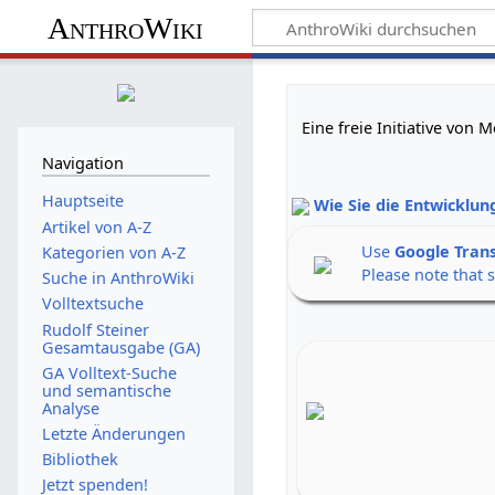
AnthroWiki
Eine freie Initiative von
Navigation
Hauptseite
Wie Sie die Entwicklun
Artikel von A-Z
Use
Google Tran
Kategorien von A-Z
Please note that 
Suche in AnthroWiki
Volltextsuche
Rudolf Steiner
Gesamtausgabe (GA)
GA Volltext-Suche
und semantische
Analyse
Letzte Änderungen
Bibliothek
Jetzt spenden!