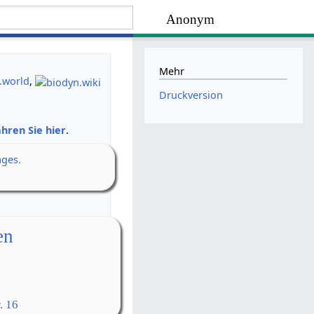
Anonym
Mehr
.world
,
Druckversion
hren Sie hier
.
ages.
en
. 16