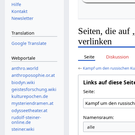
Hilfe
Kontakt
Newsletter
Seiten, die au
Translation
verlinken
Google Translate
Seite
Diskussion
Webportale
←
Kampf um den russischen Ku
anthro.world
anthroposophie.or.at
Links auf diese Seit
biodyn.wiki
geistesforschung.wiki
Seite:
kulturepochen.de
mysteriendramen.at
odysseetheater.at
Namensraum:
rudolf-steiner-
online.de
steiner.wiki