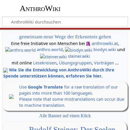
AnthroWiki
gemeinsam neue Wege der Erkenntnis gehen
Eine freie Initiative von Menschen bei
anthrowiki.at
,
anthro.world
,
biodyn.wiki
und
steiner.wiki
mit online
Lesekreisen
,
Übungsgruppen
,
Vorträgen
...
Wie Sie die Entwicklung von AnthroWiki durch Ihre
Spende unterstützen können, erfahren Sie hier
.
Use
Google Translate
for a raw translation of our
pages into more than 100 languages.
Please note that some mistranslations can occur due
to machine translation.
Alle Banner auf einen Klick
Rudolf Steiner: Der Seelen