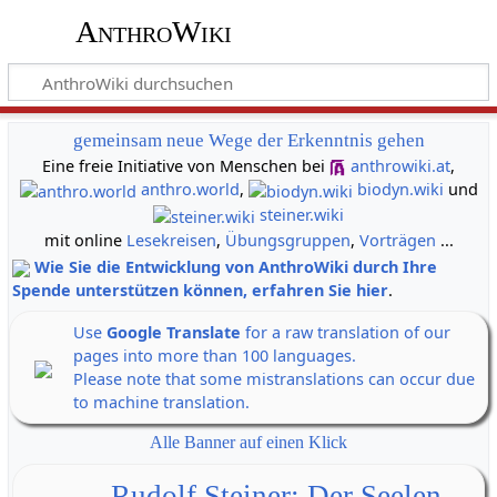
AnthroWiki
gemeinsam neue Wege der Erkenntnis gehen
Eine freie Initiative von Menschen bei
anthrowiki.at
,
anthro.world
,
biodyn.wiki
und
steiner.wiki
mit online
Lesekreisen
,
Übungsgruppen
,
Vorträgen
...
Wie Sie die Entwicklung von AnthroWiki durch Ihre
Spende unterstützen können, erfahren Sie hier
.
Use
Google Translate
for a raw translation of our
pages into more than 100 languages.
Please note that some mistranslations can occur due
to machine translation.
Alle Banner auf einen Klick
Rudolf Steiner: Der Seelen