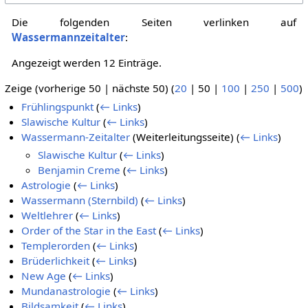
Die folgenden Seiten verlinken auf
Wassermannzeitalter
:
Angezeigt werden 12 Einträge.
Zeige (
vorherige 50
|
nächste 50
) (
20
|
50
|
100
|
250
|
500
)
Frühlingspunkt
(
← Links
)
Slawische Kultur
(
← Links
)
Wassermann-Zeitalter
(Weiterleitungsseite)
(
← Links
)
Slawische Kultur
(
← Links
)
Benjamin Creme
(
← Links
)
Astrologie
(
← Links
)
Wassermann (Sternbild)
(
← Links
)
Weltlehrer
(
← Links
)
Order of the Star in the East
(
← Links
)
Templerorden
(
← Links
)
Brüderlichkeit
(
← Links
)
New Age
(
← Links
)
Mundanastrologie
(
← Links
)
Bildsamkeit
(
← Links
)