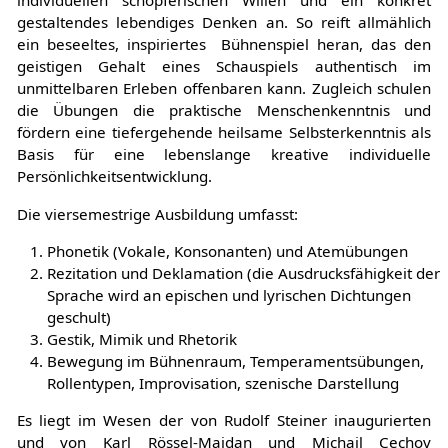
Darstellungen regen die künstlerische Phantasie, den
individuellen schöpferischen Willen und ein konkret
gestaltendes lebendiges Denken an. So reift allmählich
ein beseeltes, inspiriertes Bühnenspiel heran, das den
geistigen Gehalt eines Schauspiels authentisch im
unmittelbaren Erleben offenbaren kann. Zugleich schulen
die Übungen die praktische Menschenkenntnis und
fördern eine tiefergehende heilsame Selbsterkenntnis als
Basis für eine lebenslange kreative individuelle
Persönlichkeitsentwicklung.
Die viersemestrige Ausbildung umfasst:
Phonetik (Vokale, Konsonanten) und Atemübungen
Rezitation und Deklamation (die Ausdrucksfähigkeit der
Sprache wird an epischen und lyrischen Dichtungen
geschult)
Gestik, Mimik und Rhetorik
Bewegung im Bühnenraum, Temperamentsübungen,
Rollentypen, Improvisation, szenische Darstellung
Es liegt im Wesen der von Rudolf Steiner inaugurierten