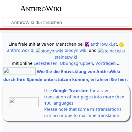
AnthroWiki
gemeinsam neue Wege der Erkenntnis gehen
Eine freie Initiative von Menschen bei
anthrowiki.at
,
anthro.world
,
biodyn.wiki
und
steiner.wiki
mit online
Lesekreisen
,
Übungsgruppen
,
Vorträgen
...
Wie Sie die Entwicklung von AnthroWiki
durch Ihre Spende unterstützen können, erfahren Sie hier
.
Use
Google Translate
for a raw
translation of our pages into more than
100 languages.
Please note that some mistranslations
can occur due to machine translation.
Alle Banner auf einen Klick