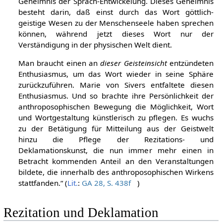
empfinden
. Sie bekommt Verständnis für das
Geheimnis der Sprach-Entwickelung. Dieses Geheimnis
besteht darin, daß einst durch das Wort göttlich-
geistige Wesen zu der Menschenseele haben sprechen
können, während jetzt dieses Wort nur der
Verständigung in der physischen Welt dient.
Man braucht einen an
dieser Geisteinsicht
entzündeten
Enthusiasmus, um das Wort wieder in seine Sphäre
zurückzuführen. Marie von Sivers entfaltete diesen
Enthusiasmus. Und so brachte ihre Persönlichkeit der
anthroposophischen Bewegung die Möglichkeit, Wort
und Wortgestaltung künstlerisch zu pflegen. Es wuchs
zu der Betätigung für Mitteilung aus der Geistwelt
hinzu die Pflege der Rezitations- und
Deklamationskunst, die nun immer mehr einen in
Betracht kommenden Anteil an den Veranstaltungen
bildete, die innerhalb des anthroposophischen Wirkens
stattfanden.“ (
Lit.
:
GA 28, S. 438f
)