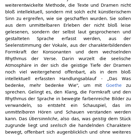
und von Karl Rössel-Majdan und Michail Cechov
weiterentwickelte Methode, die Texte und Dramen nicht
bloß intellektuell, sondern mit solch echt künstlerischem
Sinn zu ergreifen, wie sie geschaffen wurden. Sie sollen
aus dem unmittelbaren Erleben der nicht bloß leise
gelesenen, sondern der selbst laut gesprochenen und
gestalteten Sprache erfasst werden, aus der
Seelenstimmung der Vokale, aus der charakterbildenden
Formkraft der Konsonanten und dem wechselnden
Rhythmus der Verse. Darin wurzelt die seelische
Atmosphäre in der sich die geistige Tiefe der Dramen
noch viel weitergehend offenbart, als in dem bloß
intellektuell erfassten Handlungsablauf - „Das Was
bedenke, mehr bedenke Wie“, um mit
Goethe
zu
sprechen. Gelingt es, den Klang, die Formkraft und den
Rhythmus der Sprache in bewegte farbenreiche Bilder zu
verwandeln, so entsteht ein Schauspiel, das im
unmittelbaren
Hören und Schauen verstanden werden
kann. Das
Übersinnliche
, also das, was
geistig
dem Stück
zugrunde liegt und
seelisch
die handelnden Charaktere