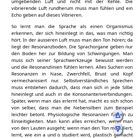
dass man das Gefühl hat: man spricht mit der
umgebenden Luft und nicht mit der Kehle. Die
vibrierende Luft rundherum muss man fühlen und ein
Echo geben auf dieses Vibrieren.
So lernt man die Sprache als einen Organismus
erkennen, der sich hineinlegt in das, was man richtig
hört. In der äusseren Luft muss man den Ton hören; da
liegt der Resonanzboden. Die Sprachorgane geben nur
den Boden her zur Bildung von Schwingungen. Man
muss sich seiner Sprachwerkzeuge bewusst werden
und die Resonanzlinien fühlen lernen. Alles Suchen von
Resonanzen in Nase, Zwerchfell, Brust und Kopf
vermechanisiert nur. Selbstverständliches Sprechen
muss entstehen dadurch, dass man sich in jede Silbe
hineinlegt und auch in die Konsonantenverbindungen.
Später, wenn man das erlernt hat, macht es sich schon
ᐃ
von selber, dass man die Nebensilben zum Beispiel
leichter betont. Physiologische Resonanzen führen zu
ᐁ
Einseitigkeiten. Man kann alles erreichen, wenn man
von den Lauten ausgeht; wenn man den Ton moduliert,