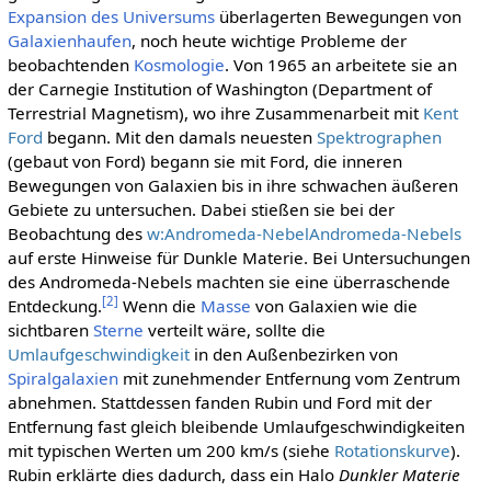
Expansion des Universums
überlagerten Bewegungen von
Galaxienhaufen
, noch heute wichtige Probleme der
beobachtenden
Kosmologie
. Von 1965 an arbeitete sie an
der Carnegie Institution of Washington (Department of
Terrestrial Magnetism), wo ihre Zusammenarbeit mit
Kent
Ford
begann. Mit den damals neuesten
Spektrographen
(gebaut von Ford) begann sie mit Ford, die inneren
Bewegungen von Galaxien bis in ihre schwachen äußeren
Gebiete zu untersuchen. Dabei stießen sie bei der
Beobachtung des
w:Andromeda-NebelAndromeda-Nebels
auf erste Hinweise für Dunkle Materie. Bei Untersuchungen
des Andromeda-Nebels machten sie eine überraschende
[
2
]
Entdeckung.
Wenn die
Masse
von Galaxien wie die
sichtbaren
Sterne
verteilt wäre, sollte die
Umlaufgeschwindigkeit
in den Außenbezirken von
Spiralgalaxien
mit zunehmender Entfernung vom Zentrum
abnehmen. Stattdessen fanden Rubin und Ford mit der
Entfernung fast gleich bleibende Umlaufgeschwindigkeiten
mit typischen Werten um 200 km/s (siehe
Rotationskurve
).
Rubin erklärte dies dadurch, dass ein Halo
Dunkler Materie