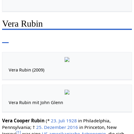
Vera Rubin
Vera Rubin (2009)
Vera Rubin mit John Glenn
Vera Cooper Rubin
(*
23. Juli
1928
in Philadelphia,
Pennsylvania; †
25. Dezember
2016
in Princeton, New
[
1
]
Jersey)
war eine
US-amerikanische
Astronomin
, die sich