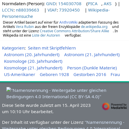
Normdaten (Person):
GND
:
154030708
(
PICA
,
AKS
)
|
LCCN
:
n88039663
|
VIAF
:
73920450
|
Wikipedia-
Personensuche
Dieser Artikel basiert auf einer für
AnthroWiki
adaptierten Fassung des
Artikels
Vera Rubin
aus der freien Enzyklopädie
de.wikipedia.org
und
steht unter der Lizenz
Creative Commons Attribution/Share Alike
. In
Wikipedia ist eine
Liste der Autoren
verfügbar.
Kategorien
:
Seiten mit Skriptfehlern
Astronom (20. Jahrhundert)
Astronom (21. Jahrhundert)
Kosmologe (20. Jahrhundert)
Kosmologe (21. Jahrhundert)
Person (Dunkle Materie)
US-Amerikaner
Geboren 1928
Gestorben 2016
Frau
Diese Seite wurde zuletzt am 15. April 2023
um 10:10 Uhr bearbeitet.
Der Inhalt ist verfügbar unter der Lizenz
''Namensnennung -
Weitergabe unter gleichen Bedingungen 4.0 International