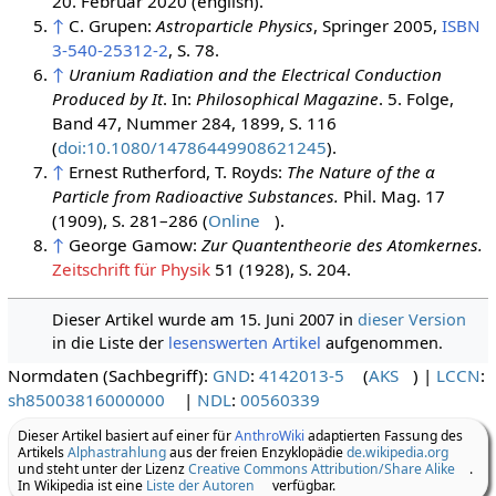
20. Februar 2020
(english).
↑
C. Grupen:
Astroparticle Physics
, Springer 2005,
ISBN
3-540-25312-2
, S. 78.
↑
Uranium Radiation and the Electrical Conduction
Produced by It
. In:
Philosophical Magazine
. 5. Folge,
Band 47, Nummer 284, 1899, S. 116
(
doi:10.1080/14786449908621245
).
↑
Ernest Rutherford, T. Royds:
The Nature of the α
Particle from Radioactive Substances.
Phil. Mag. 17
(1909), S. 281–286 (
Online
).
↑
George Gamow:
Zur Quantentheorie des Atomkernes.
Zeitschrift für Physik
51 (1928), S. 204.
Dieser Artikel wurde am 15. Juni 2007 in
dieser Version
in die Liste der
lesenswerten Artikel
aufgenommen.
Normdaten (Sachbegriff):
GND
:
4142013-5
(
AKS
)
|
LCCN
:
sh85003816000000
|
NDL
:
00560339
Dieser Artikel basiert auf einer für
AnthroWiki
adaptierten Fassung des
Artikels
Alphastrahlung
aus der freien Enzyklopädie
de.wikipedia.org
und steht unter der Lizenz
Creative Commons Attribution/Share Alike
.
In Wikipedia ist eine
Liste der Autoren
verfügbar.