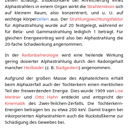
Zellen schädigt. Insbesondere bei Anreicherung eines
Alphastrahlers in einem Organ wirkt die
Strahlendosis
sich
auf kleinem Raum, also konzentriert, und u. U. auf
wichtige Körper
zellen
aus. Der
Strahlungswichtungsfaktor
für Alphastrahlung wurde auf 20 festgelegt, während er
für Beta- und Gammastrahlung lediglich 1 beträgt. Für
gleichen Energieeintrag wird also bei Alphastrahlung die
20-fache Schadwirkung angenommen.
In der
Radonbalneologie
wird eine heilende Wirkung
gering dosierter Alphastrahlung durch den Radongehalt
mancher
Heilbäder
(z. B.
Badgastein
) angenommen.
Aufgrund der großen Masse des Alphateilchens erhält
beim Alphazerfall auch der Tochterkern einen merklichen
Teil der freiwerdenden Energie. Dies wurde 1909 von
Lise
Meitner
und
Otto Hahn
entdeckt und entspricht der
Kinematik
des Zwei-Teilchen-Zerfalls. Die Tochterkern-
Energien betragen bis zu etwa 200 keV. Damit tragen bei
inkorporierten Alphastrahlern auch die Rückstoßkerne zur
Schädigung des Gewebes bei.