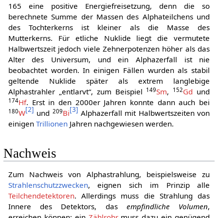
165 eine positive Energiefreisetzung, denn die so
berechnete Summe der Massen des Alphateilchens und
des Tochterkerns ist kleiner als die Masse des
Mutterkerns. Für etliche Nuklide liegt die vermutete
Halbwertszeit jedoch viele Zehnerpotenzen höher als das
Alter des Universum, und ein Alphazerfall ist nie
beobachtet worden. In einigen Fällen wurden als stabil
geltende Nuklide später als extrem langlebige
149
152
Alphastrahler „entlarvt“, zum Beispiel
Sm
,
Gd
und
174
Hf
. Erst in den 2000er Jahren konnte dann auch bei
[
2
]
[
3
]
180
209
W
und
Bi
Alphazerfall mit Halbwertszeiten von
einigen
Trillionen
Jahren nachgewiesen werden.
Nachweis
Zum Nachweis von Alphastrahlung, beispielsweise zu
Strahlenschutzzwecken
, eignen sich im Prinzip alle
Teilchendetektoren
. Allerdings muss die Strahlung das
Innere des Detektors, das
empfindliche Volumen
,
erreichen können; ein
Zählrohr
muss dazu ein genügend