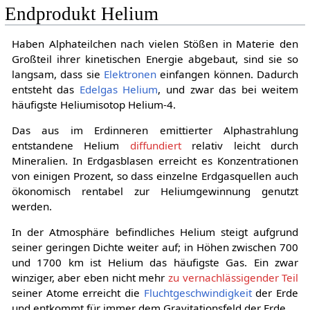
Endprodukt Helium
Haben Alphateilchen nach vielen Stößen in Materie den
Großteil ihrer kinetischen Energie abgebaut, sind sie so
langsam, dass sie
Elektronen
einfangen können. Dadurch
entsteht das
Edelgas
Helium
, und zwar das bei weitem
häufigste Heliumisotop Helium-4.
Das aus im Erdinneren emittierter Alphastrahlung
entstandene Helium
diffundiert
relativ leicht durch
Mineralien. In Erdgasblasen erreicht es Konzentrationen
von einigen Prozent, so dass einzelne Erdgasquellen auch
ökonomisch rentabel zur Heliumgewinnung genutzt
werden.
In der Atmosphäre befindliches Helium steigt aufgrund
seiner geringen Dichte weiter auf; in Höhen zwischen 700
und 1700 km ist Helium das häufigste Gas. Ein zwar
winziger, aber eben nicht mehr
zu vernachlässigender Teil
seiner Atome erreicht die
Fluchtgeschwindigkeit
der Erde
und entkommt für immer dem Gravitationsfeld der Erde.