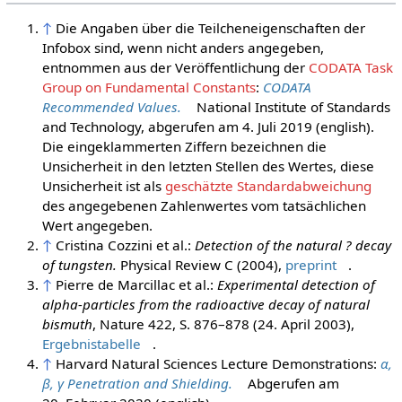
↑
Die Angaben über die Teilcheneigenschaften der
Infobox sind, wenn nicht anders angegeben,
entnommen aus der Veröffentlichung der
CODATA Task
Group on Fundamental Constants
:
CODATA
Recommended Values.
National Institute of Standards
and Technology,
abgerufen am 4. Juli 2019
(english).
Die eingeklammerten Ziffern bezeichnen die
Unsicherheit in den letzten Stellen des Wertes, diese
Unsicherheit ist als
geschätzte Standardabweichung
des angegebenen Zahlenwertes vom tatsächlichen
Wert angegeben.
↑
Cristina Cozzini et al.:
Detection of the natural ? decay
of tungsten.
Physical Review C (2004),
preprint
.
↑
Pierre de Marcillac et al.:
Experimental detection of
alpha-particles from the radioactive decay of natural
bismuth
, Nature 422, S. 876–878 (24. April 2003),
Ergebnistabelle
.
↑
Harvard Natural Sciences Lecture Demonstrations:
α,
β, γ Penetration and Shielding.
Abgerufen am