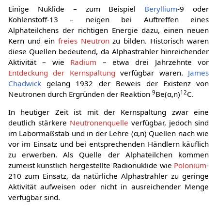
Einige Nuklide – zum Beispiel
Beryllium
-9 oder
Kohlenstoff-13 – neigen bei Auftreffen eines
Alphateilchens der richtigen Energie dazu, einen neuen
Kern und ein
freies Neutron
zu bilden. Historisch waren
diese Quellen bedeutend, da Alphastrahler hinreichender
Aktivität – wie
Radium
– etwa drei Jahrzehnte vor
Entdeckung der Kernspaltung
verfügbar waren.
James
Chadwick
gelang 1932 der Beweis der Existenz von
9
12
Neutronen durch Ergründen der Reaktion
Be(α,n)
C.
In heutiger Zeit ist mit der Kernspaltung zwar eine
deutlich stärkere
Neutronenquelle
verfügbar, jedoch sind
im Labormaßstab und in der Lehre (α,n) Quellen nach wie
vor im Einsatz und bei entsprechenden Händlern käuflich
zu erwerben. Als Quelle der Alphateilchen kommen
zumeist künstlich hergestellte Radionuklide wie
Polonium
-
210 zum Einsatz, da natürliche Alphastrahler zu geringe
Aktivität aufweisen oder nicht in ausreichender Menge
verfügbar sind.