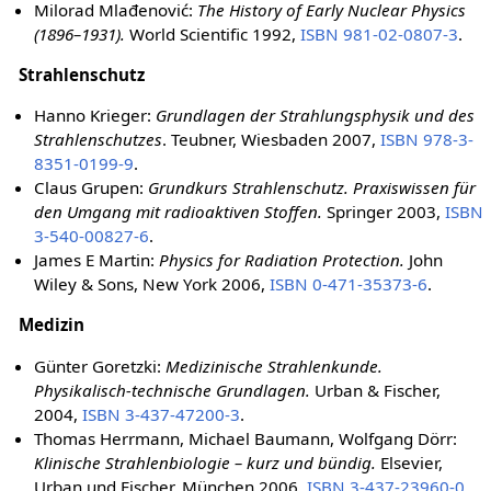
Milorad Mlađenović:
The History of Early Nuclear Physics
(1896–1931).
World Scientific 1992,
ISBN 981-02-0807-3
.
Strahlenschutz
Hanno Krieger:
Grundlagen der Strahlungsphysik und des
Strahlenschutzes
. Teubner, Wiesbaden 2007,
ISBN 978-3-
8351-0199-9
.
Claus Grupen:
Grundkurs Strahlenschutz. Praxiswissen für
den Umgang mit radioaktiven Stoffen.
Springer 2003,
ISBN
3-540-00827-6
.
James E Martin:
Physics for Radiation Protection.
John
Wiley & Sons, New York 2006,
ISBN 0-471-35373-6
.
Medizin
Günter Goretzki:
Medizinische Strahlenkunde.
Physikalisch-technische Grundlagen.
Urban & Fischer,
2004,
ISBN 3-437-47200-3
.
Thomas Herrmann, Michael Baumann, Wolfgang Dörr:
Klinische Strahlenbiologie – kurz und bündig.
Elsevier,
Urban und Fischer, München 2006,
ISBN 3-437-23960-0
.