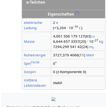
α-Teilchen
[
1
]
Eigenschaften
elektrische
2
e
−19
Ladung
(+3,204 · 10
C
)
4,001 506 179 127(63)
u
−27
Masse
6,644 657 3357(20) · 10
kg
7294,299 541 42(24)
m
e
Ruheenergie
3727,379 4066(11)
MeV
Parität
+
Spin
0
Isospin
0 (z-Komponente 0)
mittlere
stabil
Lebensdauer