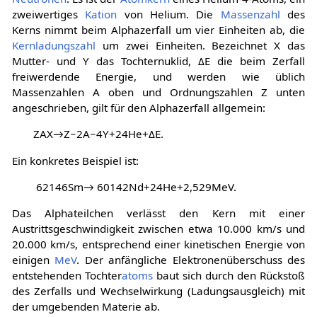
zweiwertiges
Kation
von Helium. Die
Massenzahl
des
Kerns nimmt beim Alphazerfall um vier Einheiten ab, die
Kernladungszahl
um zwei Einheiten. Bezeichnet X das
Mutter- und Y das Tochternuklid,
Δ
E
die beim Zerfall
freiwerdende Energie, und werden wie üblich
Massenzahlen
A
oben und Ordnungszahlen
Z
unten
angeschrieben, gilt für den Alphazerfall allgemein:
Z
A
X
→
Z
−
2
A
−
4
Y
+
2
4
H
e
+
Δ
E
.
Ein konkretes Beispiel ist:
6
2
1
4
6
S
m
→
6
0
1
4
2
N
d
+
2
4
H
e
+
2
,
5
2
9
M
e
V
.
Das Alphateilchen verlässt den Kern mit einer
Austrittsgeschwindigkeit zwischen etwa 10.000 km/s und
20.000 km/s, entsprechend einer kinetischen Energie von
einigen
MeV
. Der anfängliche Elektronenüberschuss des
entstehenden Tochter
atoms
baut sich durch den Rückstoß
des Zerfalls und Wechselwirkung (Ladungsausgleich) mit
der umgebenden Materie ab.