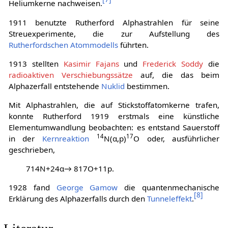
Heliumkerne nachweisen.
1911 benutzte Rutherford Alphastrahlen für seine
Streuexperimente, die zur Aufstellung des
Rutherfordschen Atommodells
führten.
1913 stellten
Kasimir Fajans
und
Frederick Soddy
die
radioaktiven Verschiebungssätze
auf, die das beim
Alphazerfall entstehende
Nuklid
bestimmen.
Mit Alphastrahlen, die auf Stickstoffatomkerne trafen,
konnte Rutherford 1919 erstmals eine künstliche
Elementumwandlung beobachten: es entstand Sauerstoff
14
17
in der
Kernreaktion
N(α,p)
O oder, ausführlicher
geschrieben,
7
1
4
N
+
2
4
α
→
8
1
7
O
+
1
1
p
.
1928 fand
George Gamow
die quantenmechanische
[
8
]
Erklärung des Alphazerfalls durch den
Tunneleffekt
.