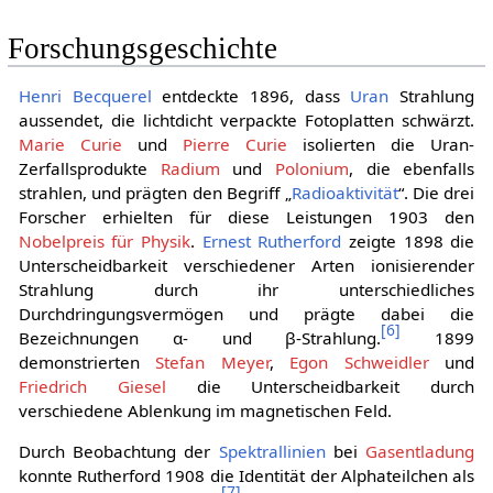
Forschungsgeschichte
Henri Becquerel
entdeckte 1896, dass
Uran
Strahlung
aussendet, die lichtdicht verpackte Fotoplatten schwärzt.
Marie Curie
und
Pierre Curie
isolierten die Uran-
Zerfallsprodukte
Radium
und
Polonium
, die ebenfalls
strahlen, und prägten den Begriff „
Radioaktivität
“. Die drei
Forscher erhielten für diese Leistungen 1903 den
Nobelpreis für Physik
.
Ernest Rutherford
zeigte 1898 die
Unterscheidbarkeit verschiedener Arten ionisierender
Strahlung durch ihr unterschiedliches
Durchdringungsvermögen und prägte dabei die
[
6
]
Bezeichnungen α- und β-Strahlung.
1899
demonstrierten
Stefan Meyer
,
Egon Schweidler
und
Friedrich Giesel
die Unterscheidbarkeit durch
verschiedene Ablenkung im magnetischen Feld.
Durch Beobachtung der
Spektrallinien
bei
Gasentladung
konnte Rutherford 1908 die Identität der Alphateilchen als
[
7
]