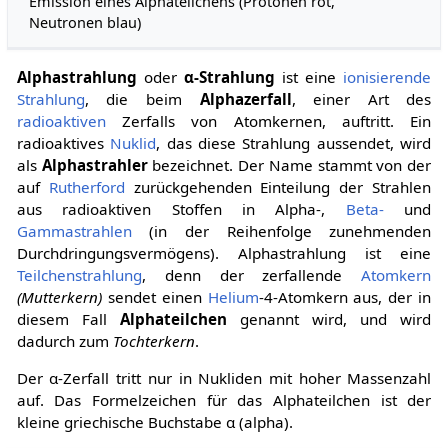
Emission eines Alphateilchens (Protonen rot,
Neutronen blau)
Alphastrahlung
oder
α-Strahlung
ist eine
ionisierende
Strahlung
, die beim
Alphazerfall
, einer Art des
radioaktiven
Zerfalls von Atomkernen, auftritt. Ein
radioaktives
Nuklid
, das diese Strahlung aussendet, wird
als
Alphastrahler
bezeichnet. Der Name stammt von der
auf
Rutherford
zurückgehenden Einteilung der Strahlen
aus radioaktiven Stoffen in Alpha-,
Beta-
und
Gammastrahlen
(in der Reihenfolge zunehmenden
Durchdringungsvermögens). Alphastrahlung ist eine
Teilchenstrahlung
, denn der zerfallende
Atomkern
(Mutterkern)
sendet einen
Helium
-4-Atomkern aus, der in
diesem Fall
Alphateilchen
genannt wird, und wird
dadurch zum
Tochterkern
.
Der α-Zerfall tritt nur in Nukliden mit hoher Massenzahl
auf. Das Formelzeichen für das Alphateilchen ist der
kleine griechische Buchstabe α (alpha).