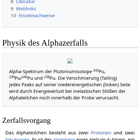
8
Literatur
9
Weblinks
10
Einzelnachweise
Physik des Alphazerfalls
242
Alpha-Spektrum der Plutoniumisotope
Pu,
239
240
238
Pu/
Pu und
Pu. Die Verschmierung (Tailing)
jedes Peaks auf seiner niederenergetischen (linken) Seite
wird durch Energieverlust bei inelastischen Stößen der
Alphateilchen noch innerhalb der Probe verursacht.
Zerfallsvorgang
Das Alphateilchen besteht aus zwei
Protonen
und zwei
Neutronen
. Es ist der
Atomkern
eines Helium-4-Atoms, ein