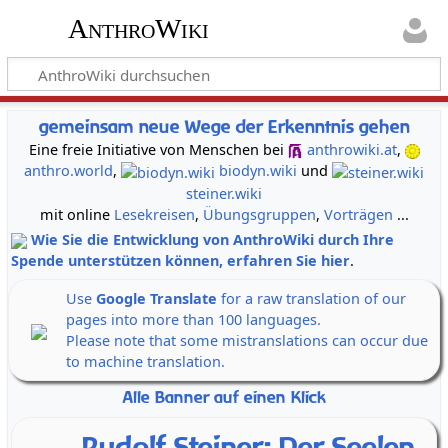
AnthroWiki
gemeinsam neue Wege der Erkenntnis gehen
Eine freie Initiative von Menschen bei
anthrowiki.at
,
anthro.world
,
biodyn.wiki
und
steiner.wiki
mit online
Lesekreisen
,
Übungsgruppen
,
Vorträgen
...
Wie Sie die Entwicklung von AnthroWiki durch Ihre
Spende unterstützen können, erfahren Sie hier
.
Use
Google Translate
for a raw translation of our
pages into more than 100 languages.
Please note that some mistranslations can occur due
to machine translation.
Alle Banner auf einen Klick
Rudolf Steiner: Der Seelen