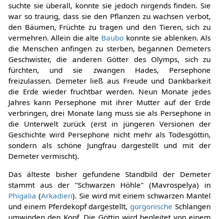
suchte sie überall, konnte sie jedoch nirgends finden. Sie
war so traurig, dass sie den Pflanzen zu wachsen verbot,
den Bäumen, Früchte zu tragen und den Tieren, sich zu
vermehren. Allein die alte
Baubo
konnte sie ablenken. Als
die Menschen anfingen zu sterben, begannen Demeters
Geschwister, die anderen Götter des Olymps, sich zu
fürchten, und sie zwangen Hades, Persephone
freizulassen. Demeter ließ aus Freude und Dankbarkeit
die Erde wieder fruchtbar werden. Neun Monate jedes
Jahres kann Persephone mit ihrer Mutter auf der Erde
verbringen, drei Monate lang muss sie als Persephone in
die Unterwelt zurück (erst in jüngeren Versionen der
Geschichte wird Persephone nicht mehr als Todesgöttin,
sondern als schöne Jungfrau dargestellt und mit der
Demeter vermischt).
Das älteste bisher gefundene Standbild der Demeter
stammt aus der "Schwarzen Höhle" (Mavrospelya) in
Phigalia
(
Arkadien
). Sie wird mit einem schwarzen Mantel
und einem Pferdekopf dargestellt,
gorgonische
Schlangen
umwinden den Kopf. Die Göttin wird begleitet von einem