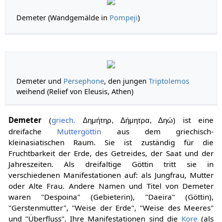
Demeter (Wandgemälde in
Pompeji
)
Demeter und
Persephone
, den jungen
Triptolemos
weihend (Relief von Eleusis, Athen)
Demeter
(
griech.
) ist eine
Δημήτηρ, Δήμητρα, Δηώ
dreifache
Muttergöttin
aus dem griechisch-
kleinasiatischen Raum. Sie ist zuständig für die
Fruchtbarkeit der Erde, des Getreides, der Saat und der
Jahreszeiten. Als dreifaltige Göttin tritt sie in
verschiedenen Manifestationen auf: als Jungfrau, Mutter
oder Alte Frau. Andere Namen und Titel von Demeter
waren "Despoina" (Gebieterin), "Daeira" (Göttin),
"Gerstenmutter", "Weise der Erde", "Weise des Meeres"
und "Überfluss". Ihre Manifestationen sind die
Kore
(als