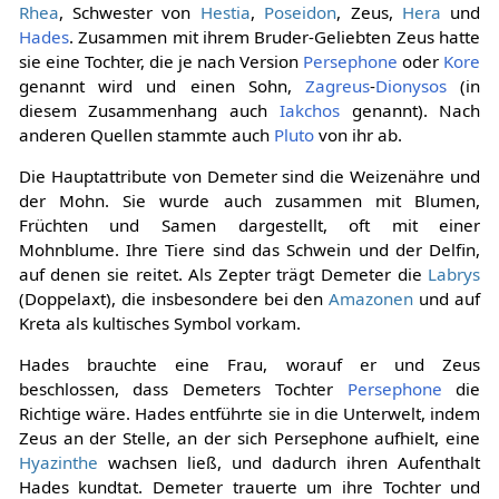
Rhea
, Schwester von
Hestia
,
Poseidon
, Zeus,
Hera
und
Hades
. Zusammen mit ihrem Bruder-Geliebten Zeus hatte
sie eine Tochter, die je nach Version
Persephone
oder
Kore
genannt wird und einen Sohn,
Zagreus
-
Dionysos
(in
diesem Zusammenhang auch
Iakchos
genannt). Nach
anderen Quellen stammte auch
Pluto
von ihr ab.
Die Hauptattribute von Demeter sind die Weizenähre und
der Mohn. Sie wurde auch zusammen mit Blumen,
Früchten und Samen dargestellt, oft mit einer
Mohnblume. Ihre Tiere sind das Schwein und der Delfin,
auf denen sie reitet. Als Zepter trägt Demeter die
Labrys
(Doppelaxt), die insbesondere bei den
Amazonen
und auf
Kreta als kultisches Symbol vorkam.
Hades brauchte eine Frau, worauf er und Zeus
beschlossen, dass Demeters Tochter
Persephone
die
Richtige wäre. Hades entführte sie in die Unterwelt, indem
Zeus an der Stelle, an der sich Persephone aufhielt, eine
Hyazinthe
wachsen ließ, und dadurch ihren Aufenthalt
Hades kundtat. Demeter trauerte um ihre Tochter und