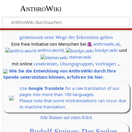
AnthroWiki
gemeinsam neue Wege der Erkenntnis gehen
Eine freie Initiative von Menschen bei
anthrowiki.at
,
anthro.world
,
biodyn.wiki
und
steiner.wiki
mit online
Lesekreisen
,
Übungsgruppen
,
Vorträgen
...
Wie Sie die Entwicklung von AnthroWiki durch Ihre
Spende unterstützen können, erfahren Sie hier
.
Use
Google Translate
for a raw translation of our
pages into more than 100 languages.
Please note that some mistranslations can occur due
to machine translation.
Alle Banner auf einen Klick
Rudolf Steiner: Der Seelen