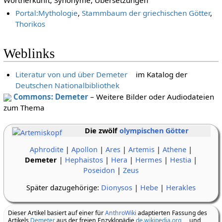
Portal:Mythologie
,
Stammbaum der griechischen Götter
,
Thorikos
Weblinks
Literatur von und über Demeter
im Katalog der
Deutschen Nationalbibliothek
Commons: Demeter
– Weitere Bilder oder Audiodateien
zum Thema
Die zwölf
olympischen Götter
Aphrodite
|
Apollon
|
Ares
|
Artemis
|
Athene
|
Demeter
|
Hephaistos
|
Hera
|
Hermes
|
Hestia
|
Poseidon
|
Zeus
Später dazugehörige:
Dionysos
|
Hebe
|
Herakles
Dieser Artikel basiert auf einer für
AnthroWiki
adaptierten Fassung des
Artikels
Demeter
aus der freien Enzyklopädie
de.wikipedia.org
und