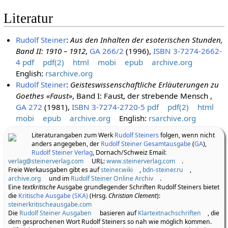
Literatur
Rudolf Steiner
:
Aus den Inhalten der esoterischen Stunden,
Band II: 1910 – 1912
,
GA 266/2
(1996),
ISBN 3-7274-2662-
4
pdf
pdf(2)
html
mobi
epub
archive.org
English:
rsarchive.org
Rudolf Steiner
:
Geisteswissenschaftliche Erläuterungen zu
Goethes «Faust»
, Band I: Faust, der strebende Mensch ,
GA 272
(1981),
ISBN 3-7274-2720-5
pdf
pdf(2)
html
mobi
epub
archive.org
English:
rsarchive.org
Literaturangaben zum Werk
Rudolf Steiners
folgen, wenn nicht
anders angegeben, der
Rudolf Steiner Gesamtausgabe
(
GA
),
Rudolf Steiner Verlag
, Dornach/Schweiz Email:
verlag@steinerverlag.com
URL:
www.steinerverlag.com
.
Freie Werkausgaben gibt es auf
steiner.wiki
,
bdn-steiner.ru
,
archive.org
und im
Rudolf Steiner Online Archiv
.
Eine
textkritische
Ausgabe grundlegender Schriften Rudolf Steiners bietet
die
Kritische Ausgabe (SKA)
(Hrsg.
Christian Clement
):
steinerkritischeausgabe.com
Die
Rudolf Steiner Ausgaben
basieren auf
Klartextnachschriften
, die
dem gesprochenen Wort Rudolf Steiners so nah wie möglich kommen.