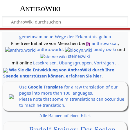
AnthroWiki
gemeinsam neue Wege der Erkenntnis gehen
Eine freie Initiative von Menschen bei
anthrowiki.at
,
anthro.world
,
biodyn.wiki
und
steiner.wiki
mit online
Lesekreisen
,
Übungsgruppen
,
Vorträgen
...
Wie Sie die Entwicklung von AnthroWiki durch Ihre
Spende unterstützen können, erfahren Sie hier
.
Use
Google Translate
for a raw translation of our
pages into more than 100 languages.
Please note that some mistranslations can occur due
to machine translation.
Alle Banner auf einen Klick
Rudolf Steiner: Der Seelen