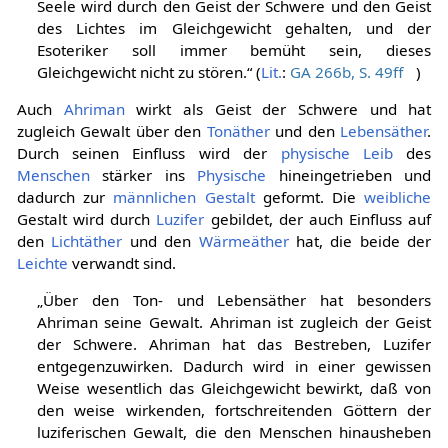
Seele wird durch den Geist der Schwere und den Geist
des Lichtes im Gleichgewicht gehalten, und der
Esoteriker soll immer bemüht sein, dieses
Gleichgewicht nicht zu stören.“ (
Lit.
:
GA 266b, S. 49ff
)
Auch
Ahriman
wirkt als Geist der Schwere und hat
zugleich Gewalt über den
Tonäther
und den
Lebensäther
.
Durch seinen Einfluss wird der
physische Leib
des
Menschen
stärker ins
Physische
hineingetrieben und
dadurch zur
männlichen
Gestalt
geformt. Die
weibliche
Gestalt wird durch
Luzifer
gebildet, der auch Einfluss auf
den
Lichtäther
und den
Wärmeäther
hat, die beide der
Leichte
verwandt sind.
„Über den Ton- und Lebensäther hat besonders
Ahriman seine Gewalt. Ahriman ist zugleich der Geist
der Schwere. Ahriman hat das Bestreben, Luzifer
entgegenzuwirken. Dadurch wird in einer gewissen
Weise wesentlich das Gleichgewicht bewirkt, daß von
den weise wirkenden, fortschreitenden Göttern der
luziferischen Gewalt, die den Menschen hinausheben