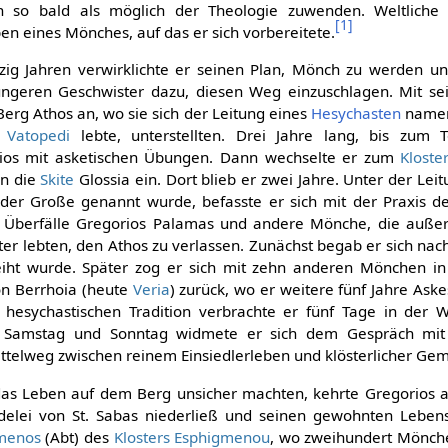
 so bald als möglich der Theologie zuwenden. Weltliche S
[
1
]
n eines Mönches, auf das er sich vorbereitete.
zig Jahren verwirklichte er seinen Plan, Mönch zu werden u
üngeren Geschwister dazu, diesen Weg einzuschlagen. Mit s
Berg Athos an, wo sie sich der Leitung eines
Hesychasten
namen
s
Vatopedi
lebte, unterstellten. Drei Jahre lang, bis zum
orios mit asketischen Übungen. Dann wechselte er zum
Kloste
in die
Skite
Glossia ein. Dort blieb er zwei Jahre. Unter der Le
 der Große genannt wurde, befasste er sich mit der Praxis
 Überfälle Gregorios Palamas und andere Mönche, die außerh
er lebten, den Athos zu verlassen. Zunächst begab er sich nac
ht wurde. Später zog er sich mit zehn anderen Mönchen in 
on Berrhoia (heute
Veria
) zurück, wo er weitere fünf Jahre As
 hesychastischen Tradition verbrachte er fünf Tage in der
am Samstag und Sonntag widmete er sich dem Gespräch mit
Mittelweg zwischen reinem Einsiedlerleben und klösterlicher Gem
 das Leben auf dem Berg unsicher machten, kehrte Gregorios a
edelei von St. Sabas niederließ und seinen gewohnten Lebens
menos
(Abt) des
Klosters Esphigmenou
, wo zweihundert Mönche