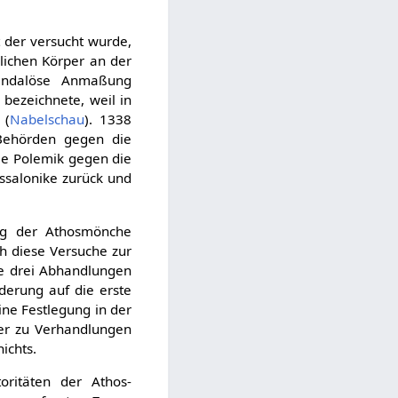
 der versucht wurde,
lichen Körper an der
kandalöse Anmaßung
bezeichnete, weil in
 (
Nabelschau
). 1338
 Behörden gegen die
ie Polemik gegen die
ssalonike zurück und
ng der Athosmönche
 diese Versuche zur
je drei Abhandlungen
derung auf die erste
ine Festlegung in der
ser zu Verhandlungen
ichts.
oritäten der Athos-