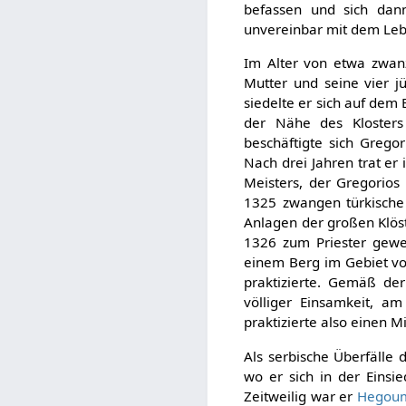
befassen und sich dann
unvereinbar mit dem Lebe
Im Alter von etwa zwan
Mutter und seine vier j
siedelte er sich auf dem 
der Nähe des Kloster
beschäftigte sich Greg
Nach drei Jahren trat er 
Meisters, der Gregorios
1325 zwangen türkische
Anlagen der großen Klöst
1326 zum Priester gewei
einem Berg im Gebiet v
praktizierte. Gemäß der
völliger Einsamkeit, 
praktizierte also einen 
Als serbische Überfälle
wo er sich in der Einsi
Zeitweilig war er
Hegou