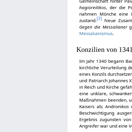
Gemeinschaft hinter Pal
hagioreitikos
, der die 
nahmen Mönche eine Le
[
2
]
zustand.
Neue Zusamme
Gegen die Messalianer
gr
Messalianismus
.
Konzilien von 134
Im Jahr 1340 begann Bar
kirchliche Verurteilung 
eines Konzils durchsetze
und Patriarch Johannes X
in Reich und Kirche gefä
eine unklare, schwankend
Maßnahmen beenden, um e
Kaisers ab; Andronikos 
Beschwichtigung ausgeri
Ergebnis zugunsten vo
Angreifer war und eine 