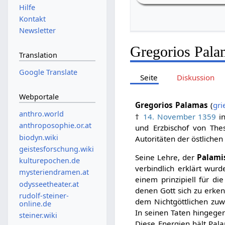
Hilfe
Kontakt
Newsletter
Gregorios Pala
Translation
Google Translate
Seite
Diskussion
Webportale
Gregorios Palamas
(
gri
anthro.world
†
14. November
1359
i
anthroposophie.or.at
und Erzbischof von The
biodyn.wiki
Autoritäten der östlichen
geistesforschung.wiki
Seine Lehre, der
Palami
kulturepochen.de
verbindlich erklärt wur
mysteriendramen.at
einem prinzipiell für d
odysseetheater.at
denen Gott sich zu erken
rudolf-steiner-
dem Nichtgöttlichen zu
online.de
In seinen Taten hingegen
steiner.wiki
Diese Energien hält Pal