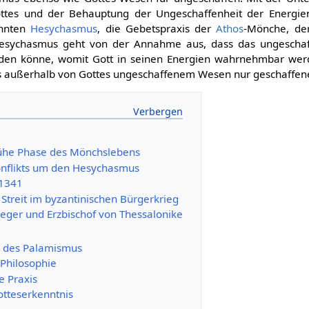
tes und der Behauptung der Ungeschaffenheit der Energien
annten
Hesychasmus
, die Gebetspraxis der
Athos
-Mönche, de
 Hesychasmus geht von der Annahme aus, dass das ungesch
en könne, womit Gott in seinen Energien wahrnehmbar wer
s außerhalb von Gottes ungeschaffenem Wesen nur geschaffen
rühe Phase des Mönchslebens
nflikts um den Hesychasmus
 1341
Streit im byzantinischen Bürgerkrieg
ieger und Erzbischof von Thessalonike
 des Palamismus
 Philosophie
e Praxis
otteserkenntnis