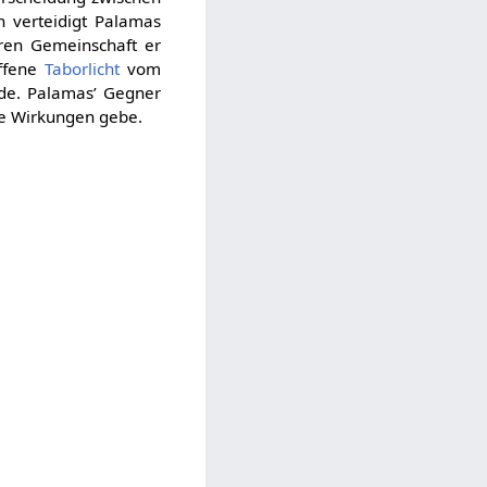
 verteidigt Palamas
ren Gemeinschaft er
affene
Taborlicht
vom
de. Palamas’ Gegner
e Wirkungen gebe.