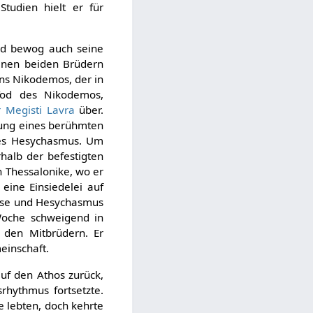
tudien hielt er für
nd bewog auch seine
einen beiden Brüdern
s Nikodemos, der in
 Tod des Nikodemos,
r Megisti Lavra
über.
itung eines berühmten
 des Hesychasmus. Um
alb der befestigten
h Thessalonike, wo er
eine Einsiedelei auf
kese und Hesychasmus
 Woche schweigend in
 den Mitbrüdern. Er
einschaft.
uf den Athos zurück,
rhythmus fortsetzte.
 lebten, doch kehrte