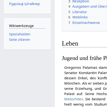
3
Rezeption
Рудольф Штайнер
4
Ausgaben und Über
5
Literatur
6
Weblinks
7
Einzelnachweise
Wikiwerkzeuge
Spezialseiten
Seite zitieren
Leben
Jugend und frühe 
Gregorios Palamas stamm
Senator Konstantin Pala
dessen Enkel, des künf
Mönchen. Als er sieben J
seine Erziehung, und Gr
Palast auf. Seine Hoch
Metochites
. Sie bestand
hielt wenig vom Studium