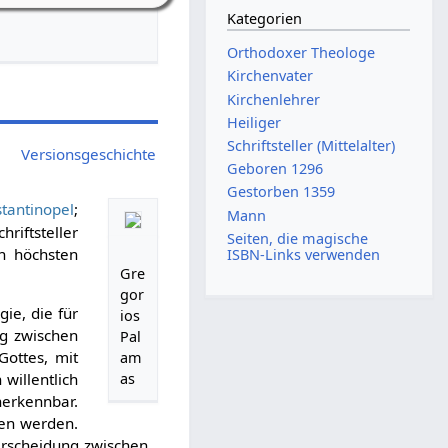
Kategorien
Orthodoxer Theologe
Kirchenvater
Kirchenlehrer
Heiliger
Schriftsteller (Mittelalter)
Versionsgeschichte
Geboren 1296
Gestorben 1359
tantinopel
;
Mann
chriftsteller
Seiten, die magische
n höchsten
ISBN-Links verwenden
Gre
gor
ie, die für
ios
ng zwischen
Pal
Gottes, mit
am
willentlich
as
erkennbar.
ren werden.
erscheidung zwischen