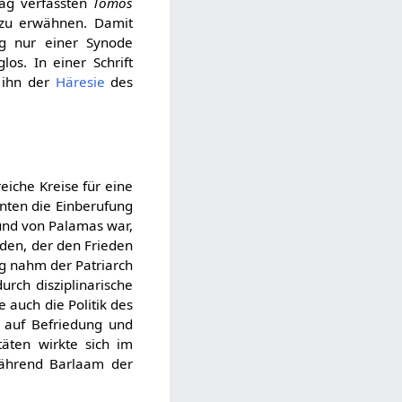
rag verfassten
Tomos
 zu erwähnen. Damit
ng nur einer Synode
s. In einer Schrift
 ihn der
Häresie
des
iche Kreise für eine
nnten die Einberufung
eund von Palamas war,
iden, der den Frieden
ng nahm der Patriarch
urch disziplinarische
auch die Politik des
r auf Befriedung und
täten wirkte sich im
ährend Barlaam der