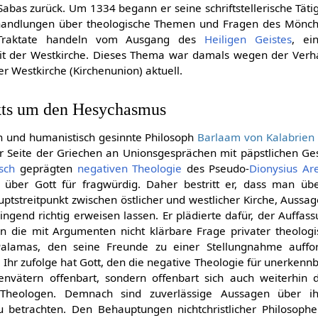
abas zurück. Um 1334 begann er seine schriftstellerische Tätigk
handlungen über theologische Themen und Fragen des Mönchs
 Traktate handeln vom Ausgang des
Heiligen Geistes
, ei
mit der Westkirche. Dieses Thema war damals wegen der Ver
r Westkirche (Kirchenunion) aktuell.
kts um den Hesychasmus
und humanistisch gesinnte Philosoph
Barlaam von Kalabrien
r Seite der Griechen an Unionsgesprächen mit päpstlichen Gesa
sch
geprägten
negativen Theologie
des Pseudo-
Dionysius Ar
 über Gott für fragwürdig. Daher bestritt er, dass man ü
uptstreitpunkt zwischen östlicher und westlicher Kirche, Auss
wingend richtig erweisen lassen. Er plädierte dafür, der Auffa
n die mit Argumenten nicht klärbare Frage privater theologi
Palamas, den seine Freunde zu einer Stellungnahme aufford
. Ihr zufolge hat Gott, den die negative Theologie für unerkennba
nvätern offenbart, sondern offenbart sich auch weiterhin 
Theologen. Demnach sind zuverlässige Aussagen über i
u betrachten. Den Behauptungen nichtchristlicher Philosoph