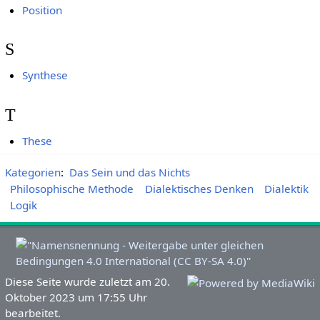
Position
S
Synthese
T
These
Kategorien
:
Das Sein und das Nichts
Philosophische Methode
Dialektisches Denken
Dialektik
Logik
Diese Seite wurde zuletzt am 20.
Oktober 2023 um 17:55 Uhr
bearbeitet.