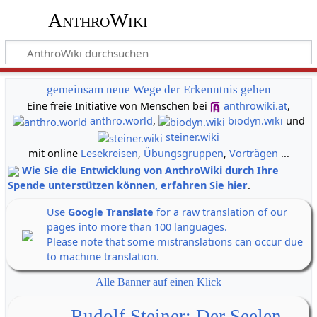
AnthroWiki
gemeinsam neue Wege der Erkenntnis gehen
Eine freie Initiative von Menschen bei
anthrowiki.at
,
anthro.world
,
biodyn.wiki
und
steiner.wiki
mit online
Lesekreisen
,
Übungsgruppen
,
Vorträgen
...
Wie Sie die Entwicklung von AnthroWiki durch Ihre
Spende unterstützen können, erfahren Sie hier
.
Use
Google Translate
for a raw translation of our
pages into more than 100 languages.
Please note that some mistranslations can occur due
to machine translation.
Alle Banner auf einen Klick
Rudolf Steiner: Der Seelen