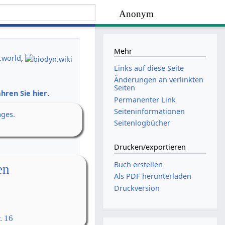
Anonym
Mehr
.world
,
Links auf diese Seite
Änderungen an verlinkten
Seiten
hren Sie hier
.
Permanenter Link
Seiten­­informationen
ages.
Seitenlogbücher
Drucken/­exportieren
Buch erstellen
en
Als PDF herunterladen
Druckversion
. 16