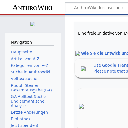
AnthroWiki
Eine freie Initiative von
Navigation
Hauptseite
Wie Sie die Entwicklun
Artikel von A-Z
Use
Google Tran
Kategorien von A-Z
Please note that 
Suche in AnthroWiki
Volltextsuche
Rudolf Steiner
Gesamtausgabe (GA)
GA Volltext-Suche
und semantische
Analyse
Letzte Änderungen
Bibliothek
Jetzt spenden!