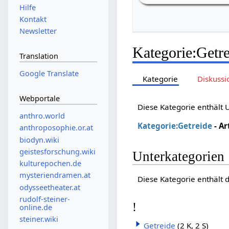
Hilfe
Kontakt
Newsletter
Kategorie
:
Getr
Translation
Google Translate
Kategorie
Diskussi
Webportale
Diese Kategorie enthält
anthro.world
Kategorie:Getreide
- Ar
anthroposophie.or.at
biodyn.wiki
geistesforschung.wiki
Unterkategorien
kulturepochen.de
mysteriendramen.at
Diese Kategorie enthält 
odysseetheater.at
rudolf-steiner-
!
online.de
steiner.wiki
Getreide
(2 K, 2 S)