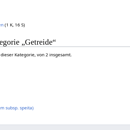
en
(1 K, 16 S)
tegorie „Getreide“
 dieser Kategorie, von 2 insgesamt.
um subsp. speita)