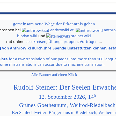
gemeinsam neue Wege der Erkenntnis gehen
 Menschen bei
anthrowiki.at
,
anthro
biodyn.wiki
und
steiner.wiki
mit online
Lesekreisen
,
Übungsgruppen
,
Vorträgen
...
g von AnthroWiki durch Ihre Spende unterstützen können, erfa
slate
for a raw translation of our pages into more than 100 langu
some mistranslations can occur due to machine translation.
Alle Banner auf einen Klick
Rudolf Steiner: Der Seelen Erwach
h
12. September 2026, 14
Grünes Goetheanum, Weilrod-Riedelbach
Bei Schlechtwetter: Bürgerhaus in Riedelbach, Weiherstr