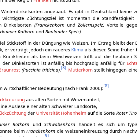
interdinkelsorten angebaut. Es gibt in Deutschland keine z
wichtigste Züchtungsziel ist momentan die Standfestigkeit
n Dinkelsorten
(Franckenkorn
und
Zollernspelz)
Vorteile geg
rkulmer Rotkorn
und
Bauländer Spelz)
.
viel Stickstoff in der Düngung wie Weizen. Im Ertrag bleibt der
, er verträgt jedoch ein raueres
Klima
als dieser. Seine früher
Krankheiten als beim Weichweizen trifft auf die heutigen S
 der Dinkelsorten ist anfällig bis hochgradig anfällig für
Echt
[
3
]
Braunrost
(Puccinia triticina)
.
Mutterkorn
stellt hingegen ein
[
8
]
on wirtschaftlicher Bedeutung (nach Frank 2006):
ckkreuzung
aus alten Sorten mit Weizenanteil,
ine Auslese einer alten Schweizer Landsorte,
ückzüchtung
der
Universität Hohenheim
auf die Sorte
Roter Tiro
lmer Rotkorn
und
Schwabenkorn
handelt es sich um typis
konnte beim
Franckenkorn
die Weizeneinkreuzung durch Nachwe
[
9
]