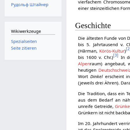
vierfachem Chromosom
Рудольф Штайнер
einer steinzeitlichen Form
Geschichte
Wikiwerkzeuge
Die ältesten Funde von 
Spezialseiten
bis 5. Jahrtausend v.
Seite zitieren
[
2
(Hărman,
Körös-Kultur
)
[
3
]
bis 1600 v. Chr.)
In 
Alpen
raum) angebaut, 
heutigen
Deutschschwei
Wort
Dinkel
erscheint 
(jeweils drei Ähren). Da
Die Tradition, dass ein 
aus dem Bedarf an nähr
unreife Getreide,
Grünke
Grünkern ist nicht backba
Im 20. Jahrhundert verri
ist das Spelzgetreide sch