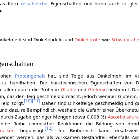
das Korn
reisähnliche
Eigenschaften und kann auch in glei
.
inkelmehl sind Dinkelnudeln und
Dinkelbrote
wie
Schwäbische
genschaften
 hohen
Proteingehalt
hat, sind Teige aus Dinkelmehl im Ve
r zu handhaben. Die backtechnischen Eigenschaften von D
r allem durch die Proteine
Gliadin
und
Glutenin
bestimmt. Din
in, das den Teig geschmeidig macht, jedoch weniger Glutenin, 
[
10
]
[
11
]
Teig sorgt.
Daher sind Dinkelteige geschmeidig und g
und dazu reißempfindlich, weshalb die Gefahr einer Überknetu
n durch Zugabe geringer Mengen (etwa 0,008 %)
Ascorbinsäur
eine Reihe chemischer Reaktionen die Bildung von dreid
[
12
]
brücken
begünstigt.
Im Biobereich kann ersatzwei
endet werden, das als wirksamen Bestandteil ebenfalls Asc