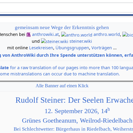
gemeinsam neue Wege der Erkenntnis gehen
n Menschen bei
anthrowiki.at
,
anthro.world
,
und
steiner.wiki
mit online
Lesekreisen
,
Übungsgruppen
,
Vorträgen
...
g von AnthroWiki durch Ihre Spende unterstützen können, erfa
slate
for a raw translation of our pages into more than 100 langu
some mistranslations can occur due to machine translation.
Alle Banner auf einen Klick
Rudolf Steiner: Der Seelen Erwach
h
12. September 2026, 14
Grünes Goetheanum, Weilrod-Riedelbach
Bei Schlechtwetter: Bürgerhaus in Riedelbach, Weiherstr