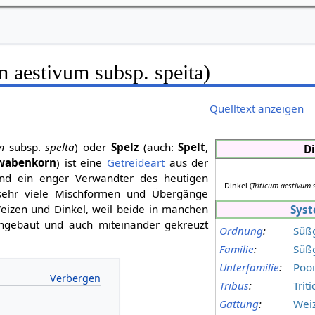
m aestivum subsp. speita)
Quelltext anzeigen
m
subsp.
spelta
) oder
Spelz
(auch:
Spelt
,
D
wabenkorn
) ist eine
Getreideart
aus der
d ein enger Verwandter des heutigen
Dinkel (
Triticum aestivum
 sehr viele Mischformen und Übergänge
izen und Dinkel, weil beide in manchen
Syst
gebaut und auch miteinander gekreuzt
Ordnung
:
Süß
Familie
:
Süß
Unterfamilie
:
Poo
Tribus
:
Trit
Gattung
:
Wei