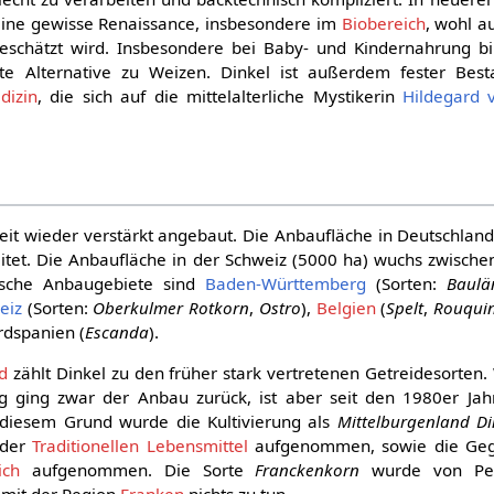
eine gewisse Renaissance, insbesondere im
Biobereich
, wohl a
schätzt wird. Insbesondere bei Baby- und Kindernahrung bi
bte Alternative zu Weizen. Dinkel ist außerdem fester Best
dizin
, die sich auf die mittelalterliche Mystikerin
Hildegard 
Zeit wieder verstärkt angebaut. Die Anbaufläche in Deutschlan
tet. Die Anbaufläche in der Schweiz (5000 ha) wuchs zwisch
sche Anbaugebiete sind
Baden-Württemberg
(Sorten:
Baulä
eiz
(Sorten:
Oberkulmer Rotkorn
,
Ostro
),
Belgien
(
Spelt
,
Rouqui
rdspanien (
Escanda
).
d
zählt Dinkel zu den früher stark vertretenen Getreidesorten
g ging zwar der Anbau zurück, ist aber seit den 1980er Ja
s diesem Grund wurde die Kultivierung als
Mittelburgenland Di
 der
Traditionellen Lebensmittel
aufgenommen, sowie die Geg
ich
aufgenommen. Die Sorte
Franckenkorn
wurde von Pet
 mit der Region
Franken
nichts zu tun.