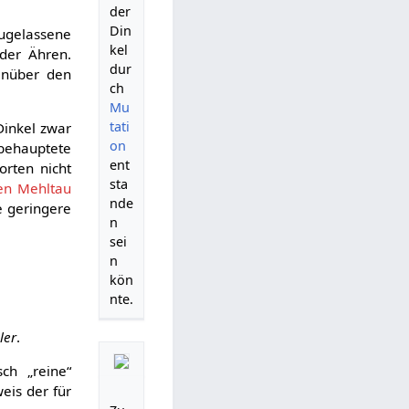
der
Din
ugelassene
kel
 der Ähren.
dur
enüber den
ch
Mu
tati
 Dinkel zwar
on
 behauptete
ent
orten nicht
sta
en Mehltau
nde
e geringere
n
sei
n
kön
nte.
ler
.
ch „reine“
is der für