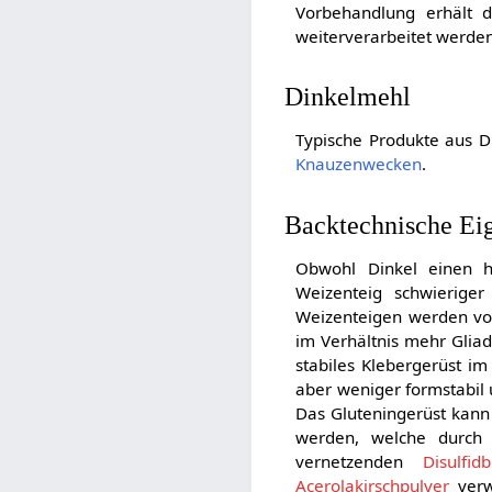
Vorbehandlung erhält 
weiterverarbeitet werden
Dinkelmehl
Typische Produkte aus D
Knauzenwecken
.
Backtechnische Ei
Obwohl Dinkel einen
Weizenteig schwierige
Weizenteigen werden vo
im Verhältnis mehr Gliad
stabiles Klebergerüst im 
aber weniger formstabil 
Das Gluteningerüst kan
werden, welche durch 
vernetzenden
Disulfid
Acerolakirschpulver
verw