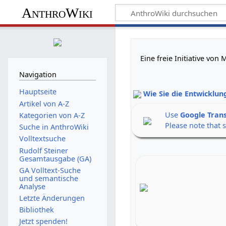
AnthroWiki
Eine freie Initiative vo
Navigation
Hauptseite
Wie Sie die Entwicklun
Artikel von A-Z
Use
Google Tran
Kategorien von A-Z
Please note that 
Suche in AnthroWiki
Volltextsuche
Rudolf Steiner
Gesamtausgabe (GA)
GA Volltext-Suche
und semantische
Analyse
Letzte Änderungen
Bibliothek
Jetzt spenden!