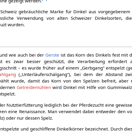
dine gezeigt werden.
r Schweiz gebräuchliche Marke für Dinkel aus vorgegebenem 
iessliche Verwendung von alten Schweizer Dinkelsorten, die
uzt wurden.
und wie auch bei der
Gerste
ist das Korn des Dinkels fest mit
t es zwar besser geschützt, die Verarbeitung erfordert 
gsschritt – es wurde früher auf einem „Gerbgang“ entspelzt (
g
hlgang
(„Unterläuferschälgang“), bei dem der Abstand zw
ählt wurde, damit das Korn von den Spelzen befreit, aber n
modernen
Getreidemühlen
wird Dinkel mit Hilfe von Gummiwalz
tspelzt.
der Nutztierfütterung lediglich bei der Pferdezucht eine gewisse
Jahren eine Renaissance. Man verwendet dabei entweder den vo
elz) oder nur dessen Spelz.
entspelzte und geschliffene Dinkelkörner bezeichnet. Durch dies