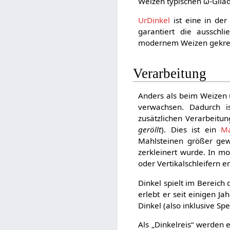
Weizen typischen ω-Glia
UrDinkel
ist eine in de
garantiert die ausschl
modernem Weizen gekre
Verarbeitung
Anders als beim Weizen 
verwachsen. Dadurch is
zusätzlichen Verarbeitun
geröllt
). Dies ist ein
Ma
Mahlsteinen größer gew
zerkleinert wurde. In 
oder Vertikalschleifern en
Dinkel spielt im Bereich 
erlebt er seit einigen 
Dinkel (also inklusive Sp
Als „Dinkelreis“ werden 