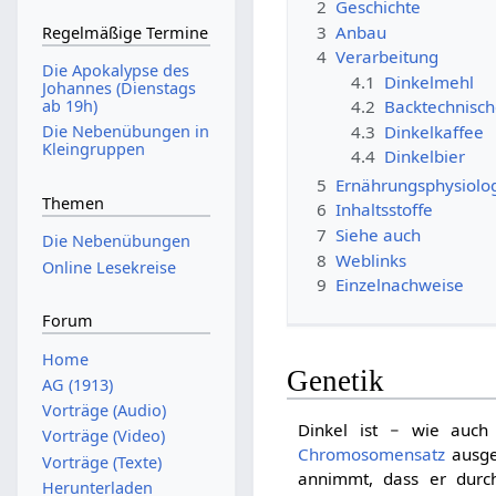
2
Geschichte
3
Anbau
Regelmäßige Termine
4
Verarbeitung
Die Apokalypse des
4.1
Dinkelmehl
Johannes (Dienstags
ab 19h)
4.2
Backtechnisch
4.3
Dinkelkaffee
Die Nebenübungen in
Kleingruppen
4.4
Dinkelbier
5
Ernährungsphysiolog
Themen
6
Inhaltsstoffe
7
Siehe auch
Die Nebenübungen
8
Weblinks
Online Lesekreise
9
Einzelnachweise
Forum
Home
Genetik
AG (1913)
Vorträge (Audio)
Dinkel ist − wie auch
Vorträge (Video)
Chromosomensatz
ausge
Vorträge (Texte)
annimmt, dass er dur
Herunterladen