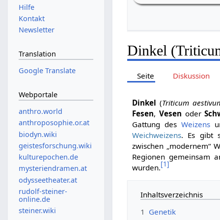
Hilfe
Kontakt
Newsletter
Dinkel (Triticu
Translation
Google Translate
Seite
Diskussion
Webportale
Dinkel
(
Triticum aestivu
anthro.world
Fesen
,
Vesen
oder
Sch
anthroposophie.or.at
Gattung des
Weizens
un
biodyn.wiki
Weichweizens
. Es gibt
geistesforschung.wiki
zwischen „modernem“ We
Regionen gemeinsam an
kulturepochen.de
[
1
]
wurden.
mysteriendramen.at
odysseetheater.at
rudolf-steiner-
Inhaltsverzeichnis
online.de
steiner.wiki
1
Genetik