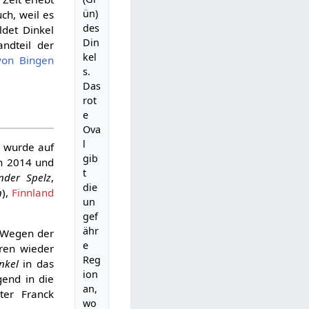
ün)
uch, weil es
des
ldet Dinkel
Din
andteil der
kel
von Bingen
s.
Das
rot
e
Ova
l
d wurde auf
gib
en 2014 und
t
nder Spelz
,
die
n
),
Finnland
un
gef
ähr
. Wegen der
e
hren wieder
Reg
nkel
in das
ion
end in die
an,
er Franck
wo