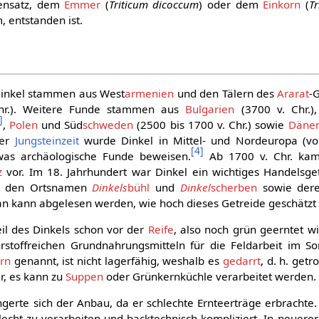
ensatz, dem
Emmer
(
Triticum dicoccum
) oder dem
Einkorn
(
T
, entstanden ist.
Dinkel stammen aus West
armenien
und den Tälern des
Ararat
-
 Chr.). Weitere Funde stammen aus
Bulgarien
(3700 v. Chr.)
]
,
Polen
und Süd
schweden
(2500 bis 1700 v. Chr.) sowie
Däne
der
Jungsteinzeit
wurde Dinkel in Mittel- und Nordeuropa (vo
[
4
]
was archäologische Funde beweisen.
Ab 1700 v. Chr. kam
z
vor. Im 18. Jahrhundert war Dinkel ein wichtiges Handelsge
in den Ortsnamen
Dinkels
bühl
und
Dinkel
scherben
sowie der
ran kann abgelesen werden, wie hoch dieses Getreide geschätzt
Teil des Dinkels schon vor der
Reife
, also noch grün geerntet w
stoffreichen Grundnahrungsmitteln für die Feldarbeit im S
rn
genannt, ist nicht lagerfähig, weshalb es
gedarrt
, d. h. getr
r, es kann zu
Suppen
oder Grünkernküchle verarbeitet werden.
ngerte sich der Anbau, da er schlechte Ernteerträge erbracht
lecht zu verarbeiten und backtechnisch kompliziert. In neuerer 