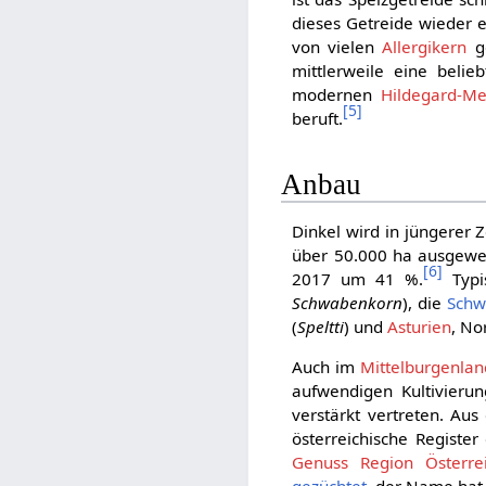
dieses Getreide wieder 
von vielen
Allergikern
ge
mittlerweile eine belie
modernen
Hildegard-Me
[
5
]
beruft.
Anbau
Dinkel wird in jüngerer 
über 50.000 ha ausgewei
[
6
]
2017 um 41 %.
Typi
Schwabenkorn
), die
Schw
(
Speltti
) und
Asturien
, No
Auch im
Mittelburgenlan
aufwendigen Kultivierun
verstärkt vertreten. Au
österreichische Register
Genuss Region Österre
gezüchtet
, der Name hat