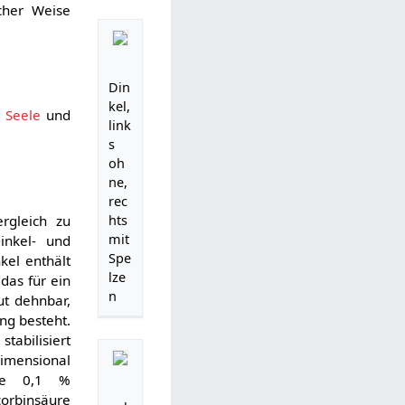
cher Weise
Din
kel,
 Seele
und
link
s
oh
ne,
rec
rgleich zu
hts
mit
inkel- und
Spe
kel enthält
lze
das für ein
n
ut dehnbar,
ng besteht.
e
stabilisiert
imensional
se 0,1 %
orbinsäure