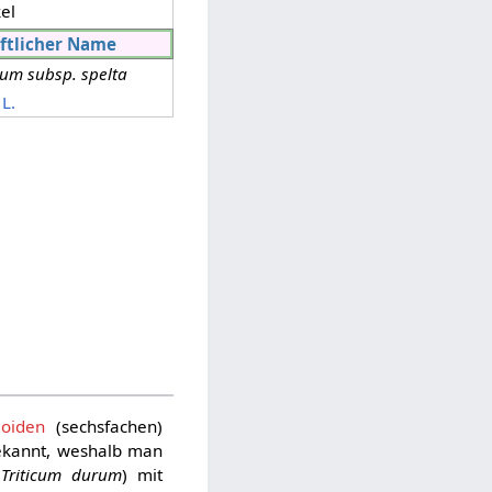
el
ftlicher Name
vum subsp. spelta
L.
loiden
(sechsfachen)
bekannt, weshalb man
(
Triticum durum
) mit