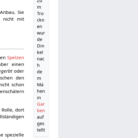
Zu
m
Anbau. Sie
Tro
 nicht mit
ckn
en
wur
de
Din
kel
 den
Spelzen
nac
aber einen
h
egerbt
oder
de
ischen den
m
icht schon
Mä
hen
enschälern
in
Gar
 Rolle, dort
ben
llständigen
auf
ges
tellt
e spezielle