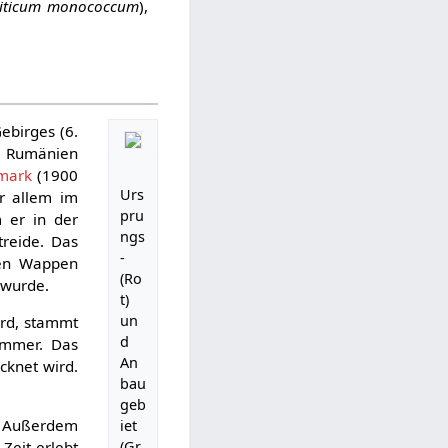
riticum monococcum
),
Gebirges (6.
, Rumänien
mark
(1900
Urs
r allem im
pru
 er in der
ngs
treide. Das
-
en Wappen
(Ro
 wurde.
t)
un
ird, stammt
d
ommer. Das
An
ocknet wird.
bau
geb
e. Außerdem
iet
(Gr
Zeit erlebt