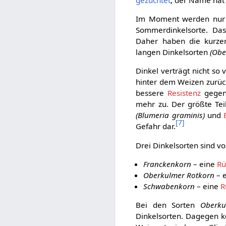
Im Moment werden nur W
Sommerdinkelsorte. Das 
Daher haben die kurze
langen Dinkelsorten
(Obe
Dinkel verträgt nicht so 
hinter dem Weizen zurück
bessere
Resistenz
gegen 
mehr zu. Der größte Teil
(Blumeria graminis)
und
[
7
]
Gefahr dar.
Drei Dinkelsorten sind v
Franckenkorn
– eine
Rü
Oberkulmer Rotkorn
– e
Schwabenkorn
– eine
R
Bei den Sorten
Oberku
Dinkelsorten. Dagegen 