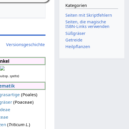
Kategorien
Seiten mit Skriptfehlern
Seiten, die magische
ISBN-Links verwenden
Süßgräser
Getreide
Versionsgeschichte
Heilpflanzen
inkel
subsp.
spelta
)
ematik
grasartige
(Poales)
gräser
(Poaceae)
ideae
iceae
zen
(
Triticum L.
)