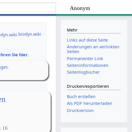
Anonym
Mehr
biodyn.wiki
Links auf diese Seite
Änderungen an verlinkten
Seiten
hren Sie hier
.
Permanenter Link
Seiten­­informationen
ages.
Seitenlogbücher
Drucken/­exportieren
Buch erstellen
en
Als PDF herunterladen
Druckversion
. 16