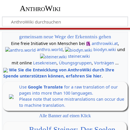
AnthroWiki
gemeinsam neue Wege der Erkenntnis gehen
Eine freie Initiative von Menschen bei
anthrowiki.at
,
anthro.world
,
biodyn.wiki
und
steiner.wiki
mit online
Lesekreisen
,
Übungsgruppen
,
Vorträgen
...
Wie Sie die Entwicklung von AnthroWiki durch Ihre
Spende unterstützen können, erfahren Sie hier
.
Use
Google Translate
for a raw translation of our
pages into more than 100 languages.
Please note that some mistranslations can occur due
to machine translation.
Alle Banner auf einen Klick
Rudolf Steiner: Der Seelen