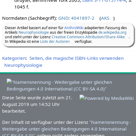
1045 f.
Normdaten (Sachbegriff):
GND
:
4041897-2
(
AKS
)
Dieser Artikel basiert auf einer für
AnthroWiki
adaptierten Fassung des
Artikels
Neurophysiologie
aus der freien Enzyklopädie
de.wikipedia.org
und steht unter der Lizenz
Creative Commons Attribution/Share Alike
.
In Wikipedia ist eine
Liste der Autoren
verfügbar.
Kategorien
:
Seiten, die magische ISBN-Links verwenden
Neurophysiologie
Diese Seite wurde zuletzt am 21.
August 2019 um 14:52 Uhr
bearbeitet.
Der Inhalt ist verfügbar unter der Lizenz
''Namensnennung -
Weitergabe unter gleichen Bedingungen 4.0 International
(CC BY-SA 4.0)''
, sofern nicht anders angegeben.