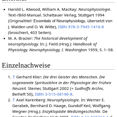
Harold L. Atwood, William A. MacKay:
Neurophysiologie
.
Text-/Bild-Manual. Schattauer Verlag, Stuttgart
1994
(Originaltitel:
, übersetzt von
Essentials of Neurophysiology
J. Walden und O. W. Witte),
ISBN 978-3-7945-1416-8
(broschiert, 403 Seiten).
M. A. Brazier:
The historical development of
neurophysiology.
In: J. Field (Hrsg.):
Handbook of
Physiology. Neurophysiology, I.
Washington 1959, S. 1–58.
Einzelnachweise
↑
Gerhard Klier:
Die drei Geister des Menschen. Die
sogenannte Spirituslehre in der Physiologie der Frühen
Neuzeit.
Steiner, Stuttgart 2002 (=
Sudhoffs Archiv
,
Beiheft 50),
ISBN 3-515-08196-8
.
↑
Axel Karenberg:
Neurophysiologie.
In: Werner E.
Gerabek, Bernhard D. Haage, Gundolf Keil, Wolfgang
Wegner (Hrsg.):
Enzyklopädie Medizingeschichte.
De
Gruyter, Berlin/New York 2005,
ISBN 3-11-015714-4
, S.