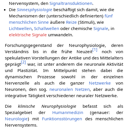
Nervensystem, den
Signaltransduktionen
.
Die
Sinnesphysiologie
beschäftigt sich damit, wie die
Mechanismen der (unterschiedlich definierten)
fünf
menschlichen Sinne
äußere
Reize
(Stimuli), wie
Lichtwellen
,
Schallwellen
oder chemische
Signale
, in
elektrische Signale
umwandeln.
Forschungsgegenstand der Neurophysiologie, deren
[
1
]
Verständnis bis in die frühe Neuzeit
noch von
spekulativen Vorstellungen der Antike und des Mittelalters
[
2
]
geprägt
war, ist unter anderem die neuronale Aktivität
und Plastizität. Im Mittelpunkt stehen dabei die
dynamischen Prozesse sowohl in der einzelnen
Nervenzelle als auch die ganzer
Netzwerke
von
Neuronen, den sog.
neuronalen Netzen
, aber auch die
integrative Tätigkeit verschiedener neuraler Netzwerke.
Die
klinische Neurophysiologie
befasst sich als
Spezialgebiet der
Humanmedizin
(genauer: der
Neurologie
) mit
Funktionsstörungen
des menschlichen
Nervensystems.