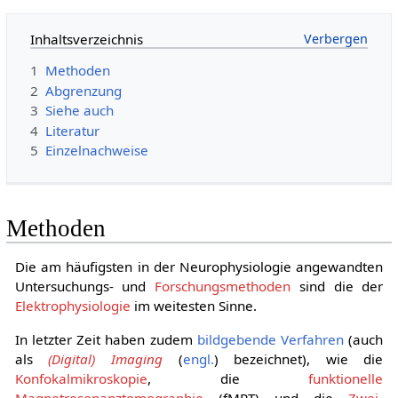
Inhaltsverzeichnis
1
Methoden
2
Abgrenzung
3
Siehe auch
4
Literatur
5
Einzelnachweise
Methoden
Die am häufigsten in der Neurophysiologie angewandten
Untersuchungs- und
Forschungsmethoden
sind die der
Elektrophysiologie
im weitesten Sinne.
In letzter Zeit haben zudem
bildgebende Verfahren
(auch
als
(Digital) Imaging
(
engl.
) bezeichnet), wie die
Konfokalmikroskopie
, die
funktionelle
Magnetresonanztomographie
(fMRT) und die
Zwei-