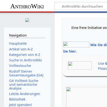
AnthroWiki
Eine freie Initiative
Navigation
Hauptseite
Wie Sie d
Artikel von A-Z
Sie hier
.
Kategorien von A-Z
Suche in AnthroWiki
Use
G
Volltextsuche
Pleas
Rudolf Steiner
Gesamtausgabe (GA)
GA Volltext-Suche
und semantische
Analyse
Letzte Änderungen
Bibliothek
Jetzt spenden!