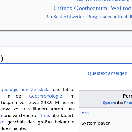
Grünes Goetheanum, Weilrod
Bei Schlechtwetter: Bürgerhaus in Riedel
)
Quelltext anzeigen
r
geologischen Zeitskala
das letzte
de in der
Geochronologie
) im
Per
 begann vor etwa 298,9 Millionen
System
des
Pha
etwa 251,9 Millionen Jahren. Das
Ära
n
und wird von der
Trias
überlagert.
ze
geschah das größte bekannte
System davor
rdgeschichte.