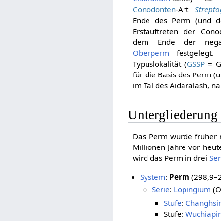
Conodonten
-Art
Strept
Ende des Perm (und de
Erstauftreten der Con
dem Ende der neg
Oberperm
festgelegt.
Typuslokalität (
GSSP
= Gl
für die Basis des Perm (u
im Tal des Aidaralash, n
Untergliederung
Das Perm wurde früher 
Millionen Jahre vor heut
wird das Perm in drei
Ser
System
:
Perm
(298,9–
Serie
:
Lopingium
(O
Stufe
:
Changhsi
Stufe:
Wuchiapi