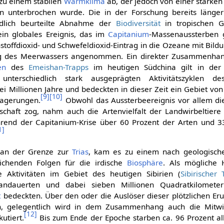
 zu einem stabilen
Warmklima
ab, der jedoch von einer stark
en unterbrochen wurde. Die in der Forschung bereits läng
dlich beurteilte Abnahme der
Biodiversität
in tropischen 
in globales Ereignis, das im
Capitanium
-Massenaussterben g
stoffdioxid- und Schwefeldioxid-Eintrag in die Ozeane mit Bil
g des Meerwassers angenommen. Ein direkter Zusammenhang
en
des
Emeishan-Trapps
im heutigen Südchina gilt in der
nterschiedlich stark ausgeprägten Aktivitätszyklen d
ei Millionen Jahre und bedeckten in dieser Zeit ein Gebiet vo
[
9
]
[
10
]
lagerungen.
Obwohl das Aussterbeereignis vor allem di
schaft zog, nahm auch die Artenvielfalt der Landwirbeltiere 
nd der Capitanium-Krise über 60 Prozent der Arten und 33
1
]
an der Grenze zur
Trias
, kam es zu einem nach geologische
ichenden Folgen für die irdische
Biosphäre
. Als mögliche 
e Aktivitäten im Gebiet des heutigen Sibirien (
Sibirischer 
andauerten und dabei sieben Millionen Quadratkilometer
t
bedeckten. Über den oder die Auslöser dieser plötzlichen Eru
, gelegentlich wird in dem Zusammenhang auch die Mitwi
[
12
]
utiert.
Bis zum Ende der Epoche starben ca. 96 Prozent 