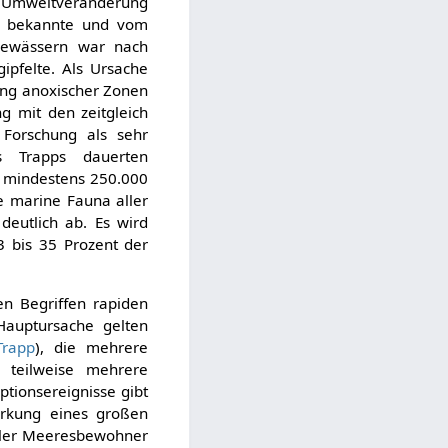
en Umweltveränderung
er bekannte und vom
Gewässern war nach
ipfelte. Als Ursache
dung anoxischer Zonen
 mit den zeitgleich
 Forschung als sehr
es Trapps dauerten
n mindestens 250.000
e marine Fauna aller
deutlich ab. Es wird
 bis 35 Prozent der
n Begriffen rapiden
Hauptursache gelten
Trapp
), die mehrere
 teilweise mehrere
ptionsereignisse gibt
rkung eines großen
aller Meeresbewohner