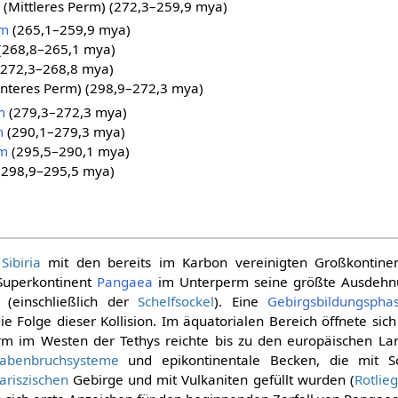
(Mittleres Perm) (272,3–259,9 mya)
um
(265,1–259,9 mya)
(268,8–265,1 mya)
272,3–268,8 mya)
nteres Perm) (298,9–272,3 mya)
m
(279,3–272,3 mya)
m
(290,1–279,3 mya)
um
(295,5–290,1 mya)
(298,9–295,5 mya)
n
Sibiria
mit den bereits im Karbon vereinigten Großkontin
Superkontinent
Pangaea
im Unterperm seine größte Ausdehnu
 (einschließlich der
Schelfsockel
). Eine
Gebirgsbildungspha
ie Folge dieser Kollision. Im äquatorialen Bereich öffnete sich
rm im Westen der Tethys reichte bis zu den europäischen L
abenbruchsysteme
und epikontinentale Becken, die mit 
ariszischen
Gebirge und mit Vulkaniten gefüllt wurden (
Rotlie