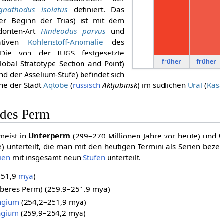
ognathodus isolatus
definiert. Das
r Beginn der Trias) ist mit dem
odonten-Art
Hindeodus parvus
und
ativen
Kohlenstoff-Anomalie
des
 Die von der IUGS festgesetzte
früher
früher
obal Stratotype Section and Point)
nd der Asselium-Stufe) befindet sich
ahe der Stadt
Aqtöbe
(
russisch
Aktjubinsk
) im südlichen
Ural
(
Kas
 des Perm
meist in
Unterperm
(299–270 Millionen Jahre vor heute) und
e) unterteilt, die man mit den heutigen Termini als Serien be
ien
mit insgesamt neun
Stufen
unterteilt.
251,9
mya
)
beres Perm) (259,9–251,9 mya)
ngium
(254,2–251,9 mya)
ngium
(259,9–254,2 mya)