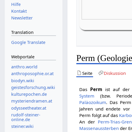
Hilfe
Kontakt
Newsletter
Translation
Google Translate
Perm (Geologie
Webportale
anthro.world
Seite
Diskussion
anthroposophie.or.at
biodyn.wiki
geistesforschung.wiki
Das
Perm
ist auf de
kulturepochen.de
System
(bzw. Perio
mysteriendramen.at
Paläozoikum
. Das Perm
odysseetheater.at
Jahren und endete vor 
rudolf-steiner-
Perm folgt auf das
Karbo
online.de
An der
Perm-Trias-Gren
steiner.wiki
Massenaussterben
der E