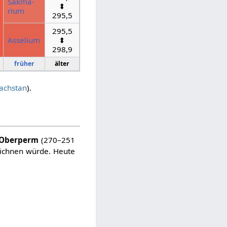
Sakma­
⬍
rium
295,5
295,5
Asselium
⬍
298,9
früher
älter
achstan
).
Oberperm
(270–251
zeichnen würde. Heute