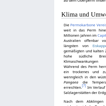
ab dem Oberperm finden 
Klima und Umwe
Die
Permokarbone Verei
weit in das Perm hin
Millionen Jahren im
Capi
Australien offenbar v
längsten von
Eiskapp
gemäßigten und kalten 
hohe südliche Brei
Klimaschwankunge
Während des Perm herrs
ein trockenes und z
wenngleich in den wüst
Pangaea
die Temperat
[
7
]
erreichten.
Im Verlauf 
Salzlagerstätten der Erdg
Nach dem Abklinge