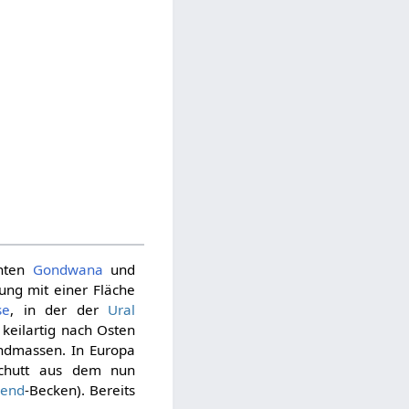
enten
Gondwana
und
ng mit einer Fläche
se
, in der der
Ural
 keilartig nach Osten
andmassen. In Europa
Schutt aus dem nun
gend
-Becken). Bereits