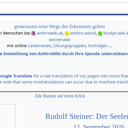
gemeinsam neue Wege der Erkenntnis gehen
 von Menschen bei
anthrowiki.at
,
anthro.world
,
biodyn.wiki
steiner.wiki
mit online
Lesekreisen
,
Übungsgruppen
,
Vorträgen
...
ie Entwicklung von AnthroWiki durch Ihre Spende unterstütze
oogle Translate
for a raw translation of our pages into more th
e note that some mistranslations can occur due to machine transl
Alle Banner auf einen Klick
Rudolf Steiner: Der Seel
12. September 2026,