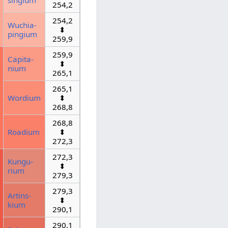
singium
254,2
254,2
Wuchia­
⬍
pingium
259,9
259,9
Capita­
⬍
nium
265,1
265,1
Wordium
⬍
268,8
268,8
Roadium
⬍
272,3
272,3
Kungu­
⬍
rium
279,3
279,3
Artins­
⬍
kium
290,1
290,1