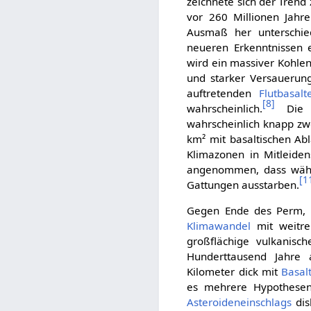
zeichnete sich der Trend
vor 260 Millionen Jahr
Ausmaß her unterschie
neueren Erkenntnissen e
wird ein massiver Kohlen
und starker Versauerun
auftretenden
Flutbasalt
[
8
]
wahrscheinlich.
Die u
wahrscheinlich knapp zw
km² mit basaltischen Ab
Klimazonen in Mitleiden
angenommen, dass währe
[
1
Gattungen ausstarben.
Gegen Ende des Perm, 
Klimawandel
mit weitre
großflächige vulkanisch
Hunderttausend Jahre 
Kilometer dick mit
Basal
es mehrere Hypothesen
Asteroideneinschlags
disk