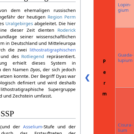
Lopin­
gium
on dem ehemaligen russischen
gefähr der heutigen
Region Perm
des
Uralgebirges
abgeleitet. Die hier
eine dieser Zeit dienten
Roderick
ndlage seiner wissenschaftlichen
m in Deutschland und Mitteleuropa
urch die zwei
lithostratigraphischen
Guada­
und des
Rotliegend
repräsentiert.
lupium
P
lung erhielt dieses System in
ich den Namen
Dyas
, der sich jedoch
e
❮
hsetzen konnte. Der Begriff Dyas war
hologisch definiert und wird deshalb
r
ithostratigraphische Supergruppe
m
d und Zechstein umfasst.
GSSP
Cisura­
 (und der
Asselium
-Stufe und der
lium
 durch das Erstauftreten der