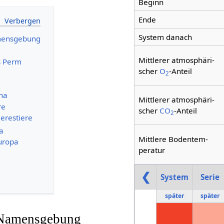
Beginn
Ende
System danach
mensgebung
Mittlerer atmo­sphä­ri­
s Perm
scher
O
-Anteil
2
una
Mittlerer atmo­sphä­ri­
re
scher
CO
-Anteil
2
erestiere
ra
Mittlere Bodentem­
uropa
peratur
❮
System
Serie
später
später
 Namensgebung