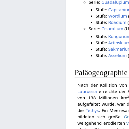
Serie:
Guadalupium
Stufe:
Capitani
Stufe:
Wordium
Stufe:
Roadium
(
Serie:
Cisuralium
(U
Stufe:
Kunguriu
Stufe:
Artinskiu
Stufe:
Sakmari
Stufe:
Asselium
Paläogeographie
Nach der Kollision vo
Laurussia
erreichte der 
von 138 Millionen km²
aufgefaltet wurde, war d
die
Tethys
. Ein Meeresa
bildeten sich große
Gr
weitgehend erodierten
v