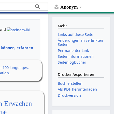
Anonym
Mehr
und
Links auf diese Seite
Änderungen an verlinkten
Seiten
n können, erfahren
Permanenter Link
Seiten­­informationen
Seitenlogbücher
an 100 languages.
ation.
Drucken/­exportieren
Buch erstellen
Als PDF herunterladen
Druckversion
en Erwachen
h
 14