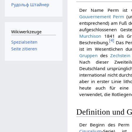
Рудольф Штайнер
Der Name Perm ist v
Gouvernement Perm
(un
entsprechend) am Fuß 
aufgeschlossenen Gest
Wikiwerkzeuge
Murchison
1841 als Gru
[
4
]
Spezialseiten
Beschreibung.
Das Per
ist im Wesentlichen d
Seite zitieren
Gruppen
des
Zechstein
Nach dieser Zweitei
Deutschland ursprüngl
international nicht durc
aber in erster Linie lit
heute auch für eine l
verwendet, die Rotliegen
Definition und 
Der Beginn des Perm
Cisuralium
-Serie) ist