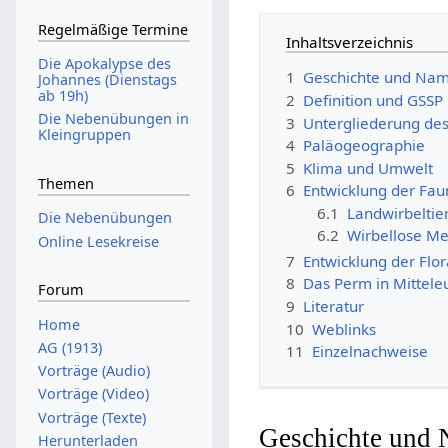
Regelmäßige Termine
Inhaltsverzeichnis
Die Apokalypse des
1
Geschichte und Na
Johannes (Dienstags
ab 19h)
2
Definition und GSSP
Die Nebenübungen in
3
Untergliederung de
Kleingruppen
4
Paläogeographie
5
Klima und Umwelt
Themen
6
Entwicklung der Fa
6.1
Landwirbeltie
Die Nebenübungen
6.2
Wirbellose Me
Online Lesekreise
7
Entwicklung der Flo
8
Das Perm in Mittele
Forum
9
Literatur
Home
10
Weblinks
AG (1913)
11
Einzelnachweise
Vorträge (Audio)
Vorträge (Video)
Vorträge (Texte)
Geschichte und
Herunterladen