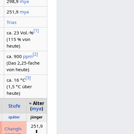
298,9
mya
251,9
mya
Trias
[
1
]
ca. 23 Vol.-%
(115 % von
heute)
[
2
]
ca. 900
ppm
(Das 2,25-fache
von heute)
[
3
]
ca. 16 °C
(1,5 °C über
heute)
≈ Alter
Stufe
(
mya
)
später
jünger
251,9
Changh­
⬍