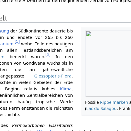
sich erste Anzeichen für den beginnenden Zerfall von Pangaea
lt
sung
der Südkontinente dauerte bis
ein und endete vor 265 bis 260
[
5
]
tanium
,
wobei Teile des heutigen
on allen Festlandsbereichen am
[
6
]
en
bedeckt waren.
In den
Zonen von Gondwana wuchs bis in
ten die an jahreszeitliche
n angepasste
Glossopteris-Flora
.
chte in vielen Gebieten der Erde
u Beginn relativ kühles
Klima
,
enähnlichen Zentralbereichen von
uren häufig tropische Werte
Fossile
Rippelmarken
a
des Perm entstanden die reichsten
(
Lac du Salagou
, Frank
eschichte.
n des
Permokarbonen Eiszeitalters