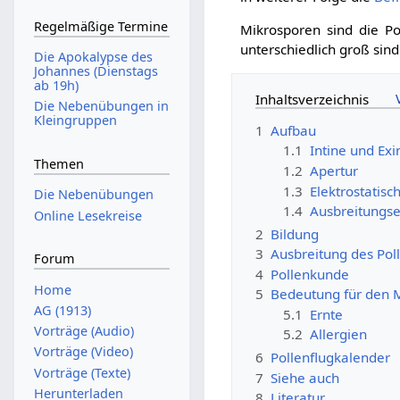
Regelmäßige Termine
Mikrosporen sind die P
unterschiedlich groß sin
Die Apokalypse des
Johannes (Dienstags
ab 19h)
Inhaltsverzeichnis
Die Nebenübungen in
Kleingruppen
1
Aufbau
1.1
Intine und Exi
Themen
1.2
Apertur
1.3
Elektrostatis
Die Nebenübungen
1.4
Ausbreitungse
Online Lesekreise
2
Bildung
3
Ausbreitung des Pol
Forum
4
Pollenkunde
Home
5
Bedeutung für den
AG (1913)
5.1
Ernte
Vorträge (Audio)
5.2
Allergien
Vorträge (Video)
6
Pollenflugkalender
Vorträge (Texte)
7
Siehe auch
Herunterladen
8
Literatur