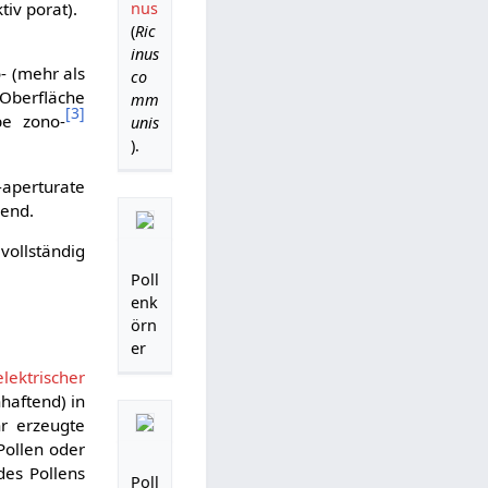
iv porat).
nus
(
Ric
inus
- (mehr als
co
Oberfläche
mm
[
3
]
be zono-
unis
).
aperturate
hend.
vollständig
Poll
enk
örn
er
elektrischer
haftend) in
r erzeugte
Pollen oder
des Pollens
Poll