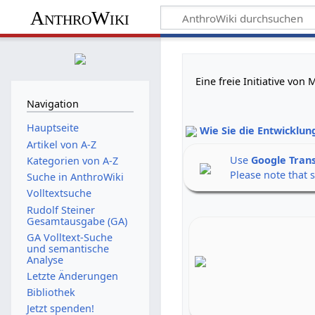
AnthroWiki
Eine freie Initiative vo
Navigation
Hauptseite
Wie Sie die Entwicklun
Artikel von A-Z
Use
Google Tran
Kategorien von A-Z
Please note that 
Suche in AnthroWiki
Volltextsuche
Rudolf Steiner
Gesamtausgabe (GA)
GA Volltext-Suche
und semantische
Analyse
Letzte Änderungen
Bibliothek
Jetzt spenden!