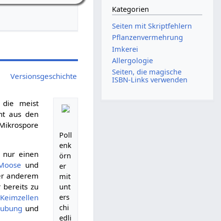
Kategorien
Seiten mit Skriptfehlern
Pflanzenvermehrung
Imkerei
Allergologie
Seiten, die magische
Versionsgeschichte
ISBN-Links verwenden
 die meist
ht aus den
 Mikrospore
Poll
enk
t nur einen
örn
Moose
und
er
er anderem
mit
 bereits zu
unt
Keimzellen
ers
chi
äubung
und
edli