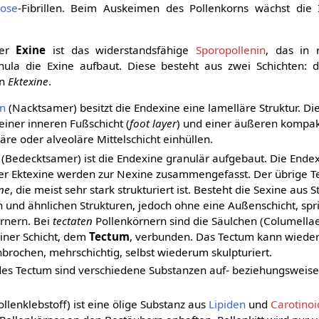
lose
-Fibrillen. Beim Auskeimen des Pollenkorns wächst die 
der
Exine
ist das widerstandsfähige
Sporopollenin
, das in 
la die Exine aufbaut. Diese besteht aus zwei Schichten: d
en
Ektexine
.
n
(Nacktsamer) besitzt die Endexine eine lamelläre Struktur. Di
iner inneren Fußschicht (
foot layer
) und einer äußeren kompa
läre oder alveoläre Mittelschicht einhüllen.
(Bedecktsamer) ist die Endexine granulär aufgebaut. Die Ende
der Ektexine werden zur Nexine zusammengefasst. Der übrige Te
ne
, die meist sehr stark strukturiert ist. Besteht die Sexine aus 
 und ähnlichen Strukturen, jedoch ohne eine Außenschicht, spr
rnern. Bei
tectaten
Pollenkörnern sind die Säulchen (Columellae
iner Schicht, dem
Tectum
, verbunden. Das Tectum kann wiede
chbrochen, mehrschichtig, selbst wiederum skulpturiert.
es Tectum sind verschiedene Substanzen auf- beziehungsweis
ollenklebstoff) ist eine ölige Substanz aus
Lipiden
und
Carotino