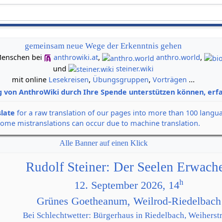
gemeinsam neue Wege der Erkenntnis gehen
n Menschen bei
anthrowiki.at
,
anthro.world
,
und
steiner.wiki
mit online
Lesekreisen
,
Übungsgruppen
,
Vorträgen
...
g von AnthroWiki durch Ihre Spende unterstützen können, erfa
slate
for a raw translation of our pages into more than 100 langu
some mistranslations can occur due to machine translation.
Alle Banner auf einen Klick
Rudolf Steiner: Der Seelen Erwach
h
12. September 2026, 14
Grünes Goetheanum, Weilrod-Riedelbach
Bei Schlechtwetter: Bürgerhaus in Riedelbach, Weiherstr