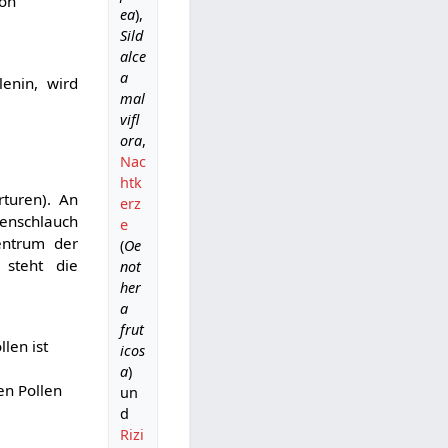
von
ea
),
Sild
.
alce
a
lenin, wird
mal
.
vifl
ora
,
Nac
htk
turen). An
erz
lenschlauch
e
entrum der
(
Oe
 steht die
not
her
a
frut
len ist
icos
a
)
en Pollen
un
d
Rizi