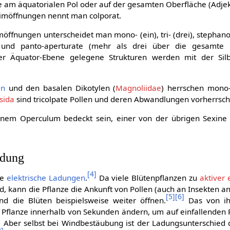
e am äquatorialen Pol oder auf der gesamten Oberfläche (Adjekt
möffnungen nennt man colporat.
öffnungen unterscheidet man mono- (ein), tri- (drei), stephano
 und panto-aperturate (mehr als drei über die gesamte 
 der Äquator-Ebene gelegene Strukturen werden mit der Sil
en
und den basalen Dikotylen (
Magnoliidae
) herrschen mono-
sida
sind tricolpate Pollen und deren Abwandlungen vorherrsc
nem Operculum bedeckt sein, einer von der übrigen Sexine 
adung
[
4
]
he
elektrische Ladungen
.
Da viele Blütenpflanzen zu
aktiver 
d, kann die Pflanze die Ankunft von Pollen (auch an Insekten an
[
5
]
[
6
]
und die Blüten beispielsweise weiter öffnen.
Das von ih
e Pflanze innerhalb von Sekunden ändern, um auf einfallenden 
]
Aber selbst bei Windbestäubung ist der Ladungsunterschied 