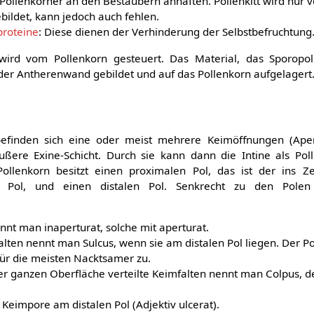
 Pollenkörner an den Bestäubern anhaften. Pollenkitt wird nur 
ildet, kann jedoch auch fehlen.
proteine
: Diese dienen der Verhinderung der Selbstbefruchtung
wird vom Pollenkorn gesteuert. Das Material, das Sporopol
der Antherenwand gebildet und auf das Pollenkorn aufgelagert
efinden sich eine oder meist mehrere Keimöffnungen (Aper
äußere Exine-Schicht. Durch sie kann dann die Intine als Pol
ollenkorn besitzt einen proximalen Pol, das ist der ins Z
e Pol, und einen distalen Pol. Senkrecht zu den Polen
nnt man inaperturat, solche mit aperturat.
lten nennt man Sulcus, wenn sie am distalen Pol liegen. Der Pol
t für die meisten Nacktsamer zu.
er ganzen Oberfläche verteilte Keimfalten nennt man Colpus, d
e Keimpore am distalen Pol (Adjektiv ulcerat).