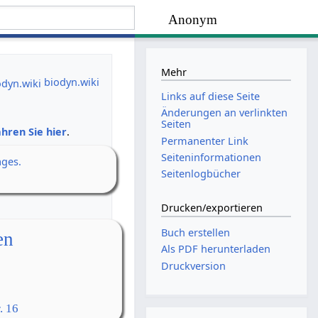
Anonym
Mehr
biodyn.wiki
Links auf diese Seite
Änderungen an verlinkten
Seiten
hren Sie hier
.
Permanenter Link
Seiten­­informationen
ages.
Seitenlogbücher
Drucken/­exportieren
Buch erstellen
en
Als PDF herunterladen
Druckversion
. 16