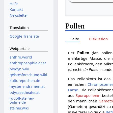
Hilfe
Kontakt
Newsletter
Pollen
Translation
Google Translate
Seite
Diskussion
Webportale
Der
Pollen
(lat. polle
anthro.world
mehlartige Masse, die
anthroposophie.or.at
Pollenkörnern, den Mikr
biodyn.wiki
ist nicht
ein Pollen
, sonde
geistesforschung.wiki
Das Pollenkorn ist das 
kulturepochen.de
einfachen
Chromosomen
mysteriendramen.at
Farne
. Die Pollenkörner
odysseetheater.at
aus
Sporopollenin
besteh
rudolf-steiner-
den männlichen
Gameto
online.de
(Gameten) geschützt zu
steiner.wiki
in weiterer Folge die
Bef