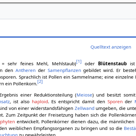
Quelltext anzeigen
[
1
]
n = sehr feines Mehl, Mehlstaub)
oder
Blütenstaub
ist
 in den
Antheren
der
Samenpflanzen
gebildet wird. Er beste
osporen. Sprachlich ist Pollen ein Sammelname; eine einzelne
[
2
]
rn ein Pollenkorn.
Ergebnis einer Reduktionsteilung (
Meiose
) und besitzt somi
satz
, ist also
haploid
. Es entspricht damit den
Sporen
der
 sind von einer widerstandsfähigen
Zellwand
umgeben, die unt
t. Zum Zeitpunkt der Freisetzung haben sich die Pollenkörner
phyten
entwickelt. Pollenkörner dienen dazu, die männlichen
 den weiblichen Empfangsorganen zu bringen und so die
Best
ruchtung
zu gewährleisten.