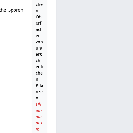
che
che Sporen
n
Ob
erfl
äch
en
von
unt
ers
chi
edli
che
n
Pfla
nze
n:
Lili
um
aur
atu
m