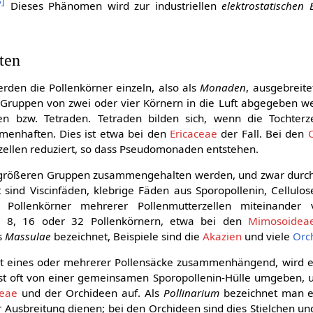
8
]
Dieses Phänomen wird zur industriellen
elektrostatischen
ten
rden die Pollenkörner einzeln, also als
Monaden
, ausgebreit
 Gruppen von zwei oder vier Körnern in die Luft abgegeben 
n bzw. Tetraden. Tetraden bilden sich, wenn die Tochterze
menhaften. Dies ist etwa bei den
Ericaceae
der Fall. Bei den
erzellen reduziert, so dass Pseudomonaden entstehen.
größeren Gruppen zusammengehalten werden, und zwar durch 
 sind Viscinfäden, klebrige Fäden aus Sporopollenin, Cellulo
e Pollenkörner mehrerer Pollenmutterzellen miteinander 
 8, 16 oder 32 Pollenkörnern, etwa bei den
Mimosoidea
s
Massulae
bezeichnet, Beispiele sind die
Akazien
und viele
Orc
alt eines oder mehrerer Pollensäcke zusammenhängend, wird 
ist oft von einer gemeinsamen Sporopollenin-Hülle umgeben, u
eae
und der Orchideen auf. Als
Pollinarium
bezeichnet man ei
Ausbreitung dienen; bei den Orchideen sind dies Stielchen un