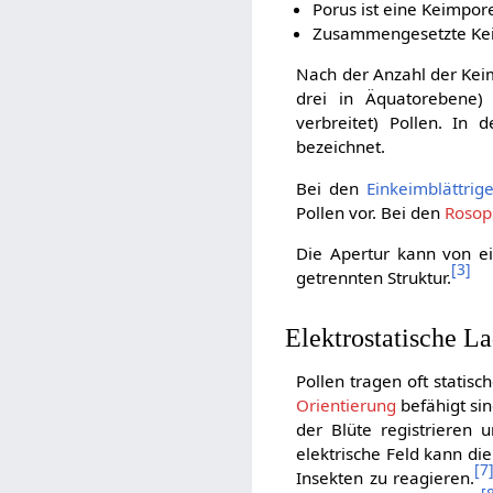
Porus ist eine Keimpor
Zusammengesetzte Kei
Nach der Anzahl der Keim
drei in Äquatorebene)
verbreitet) Pollen. In
bezeichnet.
Bei den
Einkeimblättrig
Pollen vor. Bei den
Rosop
Die Apertur kann von ei
[
3
]
getrennten Struktur.
Elektrostatische L
Pollen tragen oft statisc
Orientierung
befähigt sin
der Blüte registrieren 
elektrische Feld kann di
[
7
Insekten zu reagieren.