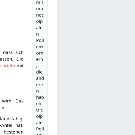
mit
mo
noc
olp
ate
n
Poll
enk
o dass sich
örn
assen. Die
ern
curbita
mit
;
die
and
ere
n
hab
wird. Das
en
ne.
tric
olp
standsfähig.
ate
-Anteil hat,
Poll
n bestehen