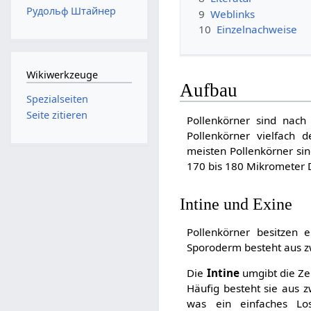
Рудольф Штайнер
9
Weblinks
10
Einzelnachweise
Wikiwerkzeuge
Aufbau
Spezialseiten
Seite zitieren
Pollenkörner sind nach 
Pollenkörner vielfach 
meisten Pollenkörner si
170 bis 180 Mikrometer 
Intine und Exine
Pollenkörner besitzen 
Sporoderm besteht aus zw
Die
Intine
umgibt die Zel
Häufig besteht sie aus 
was ein einfaches Los