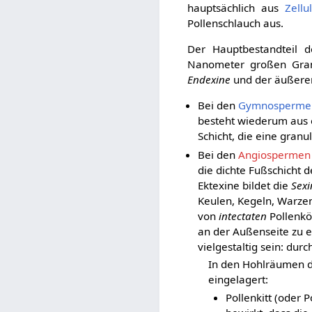
hauptsächlich aus
Zellu
Pollenschlauch aus.
Der Hauptbestandteil 
Nanometer großen Granu
Endexine
und der äußer
Bei den
Gymnosperme
besteht wiederum aus e
Schicht, die eine granu
Bei den
Angiospermen
die dichte Fußschicht 
Ektexine bildet die
Sexi
Keulen, Kegeln, Warzen
von
intectaten
Pollenkö
an der Außenseite zu e
vielgestaltig sein: dur
In den Hohlräumen d
eingelagert:
Pollenkitt (oder P