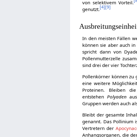
[
von selektivem Vorteil.
[
4
]
[
9
]
genutzt.
Ausbreitungseinhei
In den meisten Fällen we
können sie aber auch in
spricht dann von Dyade
Pollenmutterzelle zusam
sind drei der vier Tocht
Pollenkörner können zu 
eine weitere Möglichkeit
Proteinen. Bleiben di
entstehen
Polyaden
aus
Gruppen werden auch al
Bleibt der gesamte Inh
genannt. Das Pollinium 
Vertretern der
Apocynac
Anhangsorganen, die der 