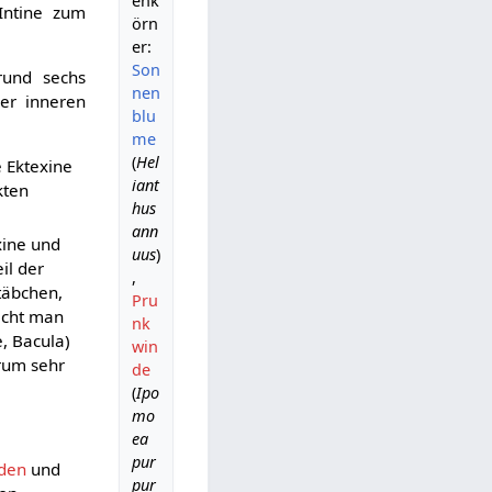
enk
Intine zum
örn
er:
Son
rund sechs
nen
er inneren
blu
me
(
Hel
e Ektexine
iant
kten
hus
ann
xine und
uus
)
il der
,
Stäbchen,
Pru
icht man
nk
, Bacula)
win
rum sehr
de
(
Ipo
e
mo
ea
pur
iden
und
pur