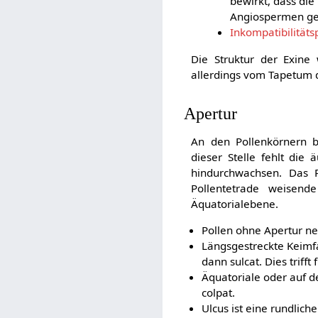
bewirkt, dass die
Angiospermen geb
Inkompatibilitäts
Die Struktur der Exine 
allerdings vom Tapetum 
Apertur
An den Pollenkörnern b
dieser Stelle fehlt die 
hindurchwachsen. Das P
Pollentetrade weisend
Äquatorialebene.
Pollen ohne Apertur ne
Längsgestreckte Keimfa
dann sulcat. Dies triff
Äquatoriale oder auf d
colpat.
Ulcus ist eine rundlich