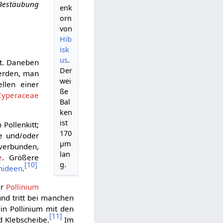
 Bestäubung
enk
orn
von
Hib
isk
us
.
et. Daneben
Der
werden, man
wei
llen einer
ße
Cyperaceae
Bal
ken
ist
Pollenkitt;
170
se und/oder
µm
verbunden,
lan
e
. Größere
g.
[
10
]
hideen
.
er
Pollinium
nd tritt bei manchen
n Pollinium mit den
[
11
]
d Klebscheibe.
Im