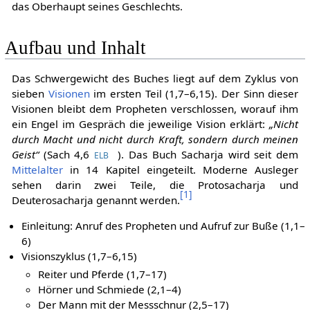
selbst Priester. Zur Zeit des
Hohepriesters
Jojakin war er
das Oberhaupt seines Geschlechts.
Aufbau und Inhalt
Das Schwergewicht des Buches liegt auf dem Zyklus von
sieben
Visionen
im ersten Teil (1,7–6,15). Der Sinn dieser
Visionen bleibt dem Propheten verschlossen, worauf ihm
ein Engel im Gespräch die jeweilige Vision erklärt:
„Nicht
durch Macht und nicht durch Kraft, sondern durch meinen
Geist“
(
Sach
4,6
). Das Buch Sacharja wird seit dem
ELB
Mittelalter
in 14 Kapitel eingeteilt. Moderne Ausleger
sehen darin zwei Teile, die Protosacharja und
[
1
]
Deuterosacharja genannt werden.
Einleitung: Anruf des Propheten und Aufruf zur Buße (1,1–
6)
Visionszyklus (1,7–6,15)
Reiter und Pferde (1,7–17)
Hörner und Schmiede (2,1–4)