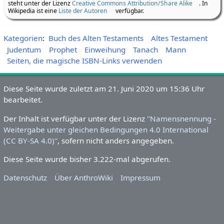
Dieser Artikel basiert auf einer für
AnthroWiki
adaptierten Fassung des
Artikels
Sacharja
aus der freien Enzyklopädie
de.wikipedia.org
und
steht unter der Lizenz
Creative Commons Attribution/Share Alike
. In
Wikipedia ist eine
Liste der Autoren
verfügbar.
Kategorien
:
Buch des Alten Testaments
Altes Testament
Judentum
Prophet
Einweihung
Tanach
Mann
Seiten, die magische ISBN-Links verwenden
Diese Seite wurde zuletzt am 21.
Juni 2020 um 15:36 Uhr
bearbeitet.
Der Inhalt ist verfügbar unter der Lizenz
''Namensnennung -
Weitergabe unter gleichen Bedingungen 4.0 International
(CC BY-SA 4.0)''
, sofern nicht anders angegeben.
Diese Seite wurde bisher 3.222-mal abgerufen.