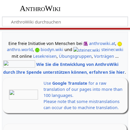
AnthroWiki
gemeinsam neue Wege der Erkenntnis gehen
Eine freie Initiative von Menschen bei
anthrowiki.at
,
anthro.world
,
biodyn.wiki
und
steiner.wiki
mit online
Lesekreisen
,
Übungsgruppen
,
Vorträgen
...
Wie Sie die Entwicklung von AnthroWiki
durch Ihre Spende unterstützen können, erfahren Sie hier
.
Use
Google Translate
for a raw
translation of our pages into more than
100 languages.
Please note that some mistranslations
can occur due to machine translation.
Alle Banner auf einen Klick