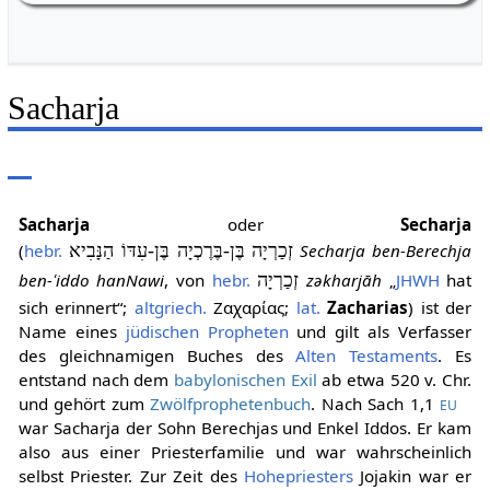
Weiherstr. 16
Sacharja
Sacharja
oder
Secharja
(
hebr.
זְכַרְיָה בֶּן-בֶּרֶכְיָה בֶּן-עִדּוֹ הַנָּבִיא
Secharja ben-Berechja
ben-ʿiddo hanNawi
, von
hebr.
זְכַרְיָה
zəkharjāh
„
JHWH
hat
sich erinnert“;
altgriech.
Ζαχαρίας
;
lat.
Zacharias
) ist der
Name eines
jüdischen
Propheten
und gilt als Verfasser
des gleichnamigen Buches des
Alten Testaments
. Es
entstand nach dem
babylonischen Exil
ab etwa 520 v. Chr.
und gehört zum
Zwölfprophetenbuch
. Nach
Sach
1,1
EU
war Sacharja der Sohn Berechjas und Enkel Iddos. Er kam
also aus einer Priesterfamilie und war wahrscheinlich