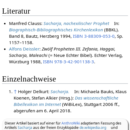
Das künftige Heil Jerusalems
Literatur
Manfred Clauss:
Sacharja, nachexilischer Prophet
In:
Biographisch-Bibliographisches Kirchenlexikon
(BBKL).
Band 8, Bautz, Herzberg 1994,
ISBN 3-88309-053-0
, Sp.
1157–1158.
Alfons Deissler
:
Zwölf Propheten III. Zefania, Haggai,
Sacharja, Maleachi
(= Neue Echter Bibel). Echter Verlag,
Würzburg 1988,
ISBN 978-3-42-901138-3
.
Einzelnachweise
↑
Holger Delkurt:
Sacharja.
In: Michaela Bauks, Klaus
Koenen, Stefan Alkier (Hrsg.):
Das wissenschaftliche
Bibellexikon im Internet
(WiBiLex), Stuttgart 2006 ff.,
abgerufen am 6. April 2018.