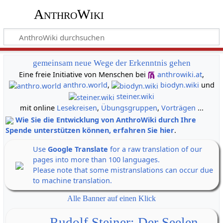
AnthroWiki
gemeinsam neue Wege der Erkenntnis gehen
Eine freie Initiative von Menschen bei
anthrowiki.at
,
anthro.world
,
biodyn.wiki
und
steiner.wiki
mit online
Lesekreisen
,
Übungsgruppen
,
Vorträgen
...
Wie Sie die Entwicklung von AnthroWiki durch Ihre
Spende unterstützen können, erfahren Sie hier
.
Use
Google Translate
for a raw translation of our
pages into more than 100 languages.
Please note that some mistranslations can occur due
to machine translation.
Alle Banner auf einen Klick
Rudolf Steiner: Der Seelen