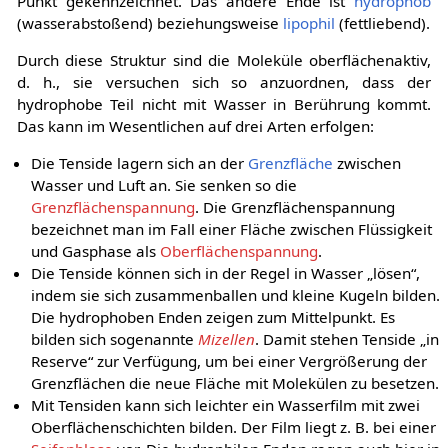
Punkt gekennzeichnet. Das andere Ende ist
hydrophob
(wasserabstoßend) beziehungsweise
lipophil
(fettliebend).
Durch diese Struktur sind die Moleküle oberflächenaktiv,
d. h., sie versuchen sich so anzuordnen, dass der
hydrophobe Teil nicht mit Wasser in Berührung kommt.
Das kann im Wesentlichen auf drei Arten erfolgen:
Die Tenside lagern sich an der
Grenzfläche
zwischen
Wasser und Luft an. Sie senken so die
Grenzflächenspannung
. Die Grenzflächenspannung
bezeichnet man im Fall einer Fläche zwischen Flüssigkeit
und Gasphase als
Oberflächenspannung
.
Die Tenside können sich in der Regel in Wasser „lösen“,
indem sie sich zusammenballen und kleine Kugeln bilden.
Die hydrophoben Enden zeigen zum Mittelpunkt. Es
bilden sich sogenannte
Mizellen
. Damit stehen Tenside „in
Reserve“ zur Verfügung, um bei einer Vergrößerung der
Grenzflächen die neue Fläche mit Molekülen zu besetzen.
Mit Tensiden kann sich leichter ein Wasserfilm mit zwei
Oberflächenschichten bilden. Der Film liegt z. B. bei einer