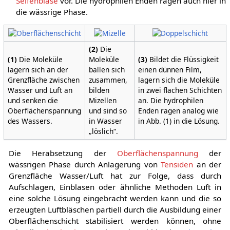
Seifenblase
vor. Die hydrophilen Enden ragen auch hier in
die wässrige Phase.
(2)
Die
(1)
Die Moleküle
Moleküle
(3)
Bildet die Flüssigkeit
lagern sich an der
ballen sich
einen dünnen Film,
Grenzfläche zwischen
zusammen,
lagern sich die Moleküle
Wasser und Luft an
bilden
in zwei flachen Schichten
und senken die
Mizellen
an. Die hydrophilen
Oberflächenspannung
und sind so
Enden ragen analog wie
des Wassers.
in Wasser
in Abb. (1) in die Lösung.
„löslich“.
Die Herabsetzung der
Oberflächenspannung
der
wässrigen Phase durch Anlagerung von
Tensiden
an der
Grenzfläche Wasser/Luft hat zur Folge, dass durch
Aufschlagen, Einblasen oder ähnliche Methoden Luft in
eine solche Lösung eingebracht werden kann und die so
erzeugten Luftbläschen partiell durch die Ausbildung einer
Oberflächenschicht stabilisiert werden können, ohne