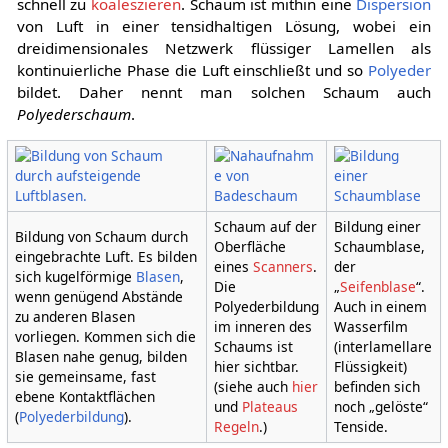
schnell zu
koaleszieren
. Schaum ist mithin eine
Dispersion
von Luft in einer tensidhaltigen Lösung, wobei ein
dreidimensionales Netzwerk flüssiger Lamellen als
kontinuierliche Phase die Luft einschließt und so
Polyeder
bildet. Daher nennt man solchen Schaum auch
Polyederschaum
.
Schaum auf der
Bildung einer
Bildung von Schaum durch
Oberfläche
Schaumblase,
eingebrachte Luft. Es bilden
eines
Scanners
.
der
sich kugelförmige
Blasen
,
Die
„
Seifenblase
“.
wenn genügend Abstände
Polyederbildung
Auch in einem
zu anderen Blasen
im inneren des
Wasserfilm
vorliegen. Kommen sich die
Schaums ist
(interlamellare
Blasen nahe genug, bilden
hier sichtbar.
Flüssigkeit)
sie gemeinsame, fast
(siehe auch
hier
befinden sich
ebene Kontaktflächen
und
Plateaus
noch „gelöste“
(
Polyederbildung
).
Regeln
.)
Tenside.