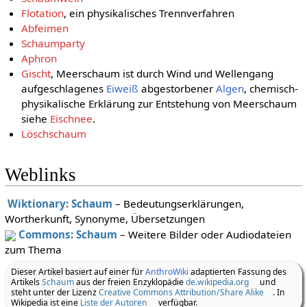
Flotation
, ein physikalisches Trennverfahren
Abfeimen
Schaumparty
Aphron
Gischt
, Meerschaum ist durch Wind und Wellengang
aufgeschlagenes
Eiweiß
abgestorbener
Algen
, chemisch-
physikalische Erklärung zur Entstehung von Meerschaum
siehe
Eischnee
.
Löschschaum
Weblinks
Wiktionary: Schaum
– Bedeutungserklärungen,
Wortherkunft, Synonyme, Übersetzungen
Commons: Schaum
– Weitere Bilder oder Audiodateien
zum Thema
Dieser Artikel basiert auf einer für
AnthroWiki
adaptierten Fassung des
Artikels
Schaum
aus der freien Enzyklopädie
de.wikipedia.org
und
steht unter der Lizenz
Creative Commons Attribution/Share Alike
. In
Wikipedia ist eine
Liste der Autoren
verfügbar.