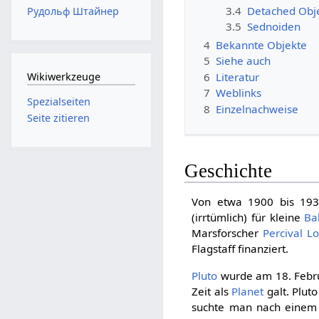
3.4
Detached Obj
Рудольф Штайнер
3.5
Sednoiden
4
Bekannte Objekte
5
Siehe auch
6
Literatur
Wikiwerkzeuge
7
Weblinks
Spezialseiten
8
Einzelnachweise
Seite zitieren
Geschichte
Von etwa 1900 bis 19
(irrtümlich) für kleine
Ba
Marsforscher
Percival L
Flagstaff finanziert.
Pluto
wurde am 18. Februa
Zeit als
Planet
galt. Plut
suchte man nach eine