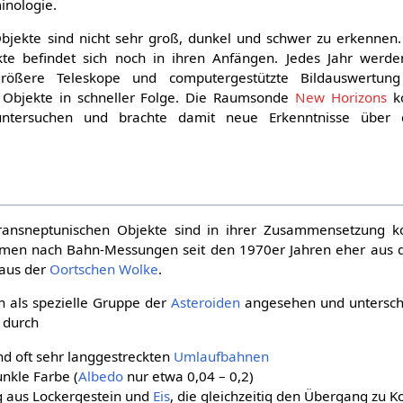
inologie.
Objekte sind nicht sehr groß, dunkel und schwer zu erkennen.
kte befindet sich noch in ihren Anfängen. Jedes Jahr werde
rößere Teleskope und computergestützte Bildauswertun
e Objekte in schneller Folge. Die Raumsonde
New Horizons
ko
tersuchen und brachte damit neue Erkenntnisse über 
transneptunischen Objekte sind in ihrer Zusammensetzung ko
en nach Bahn-Messungen seit den 1970er Jahren eher aus
 aus der
Oortschen Wolke
.
 als spezielle Gruppe der
Asteroiden
angesehen und untersche
 durch
d oft sehr langgestreckten
Umlaufbahnen
unkle Farbe (
Albedo
nur etwa 0,04 – 0,2)
 aus Lockergestein und
Eis
, die gleichzeitig den Übergang zu