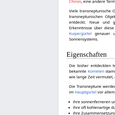
Chiron
, eine andere Term
Viele transneptunische 
transneptunischen Obje
entdeckt. Neue und g
Erkenntnisse über dies
Kuipergürtel
genauer un
Sonnensystems.
Eigenschaften
Die bisher entdeckten 
bekannte
Kometen
stamm
wie lange Zeit vermutet,
Die Transneptune werden
im
Hauptgürtel
vor allem
ihre sonnenferneren un
ihre oft kohlenartige d
ihre Zusammensetzung