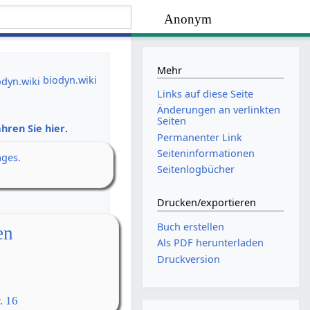
Anonym
Mehr
biodyn.wiki
Links auf diese Seite
Änderungen an verlinkten
Seiten
hren Sie hier
.
Permanenter Link
Seiten­­informationen
ages.
Seitenlogbücher
Drucken/­exportieren
Buch erstellen
en
Als PDF herunterladen
Druckversion
. 16