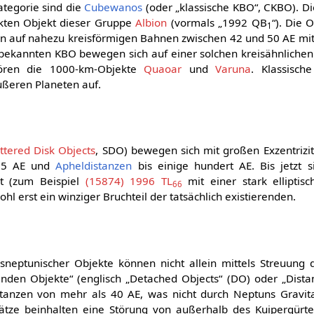
ategorie sind die
Cubewanos
(oder „klassische KBO“, CKBO). Di
kten Objekt dieser Gruppe
Albion
(vormals „1992 QB
“). Die 
1
äten auf nahezu kreisförmigen Bahnen zwischen 42 und 50 AE m
r bekannten KBO bewegen sich auf einer solchen kreisähnliche
ören die 1000-km-Objekte
Quaoar
und
Varuna
. Klassisc
ßeren Planeten auf.
ttered Disk Objects
, SDO) bewegen sich mit großen Exzentrizi
5 AE und
Apheldistanzen
bis einige hundert AE. Bis jetzt s
t (zum Beispiel
(15874) 1996 TL
mit einer stark elliptis
66
l erst ein winziger Bruchteil der tatsächlich existierenden.
sneptunischer Objekte können nicht allein mittels Streuung 
enden Objekte“ (englisch „Detached Objects“ (DO) oder „Dista
tanzen von mehr als 40 AE, was nicht durch Neptuns Gravita
ätze beinhalten eine Störung von außerhalb des Kuipergürtel