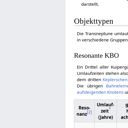
darstellt.
Objekttypen
Die Transneptune umlauf
in verschiedene Gruppen
Resonante KBO
Ein Drittel aller Kuiper
Umlaufzeiten stehen als
dem dritten
Keplerschen
Die übrigen
Bahnelem
aufsteigenden Knotens
u
Umlauf­
Reso­
1
zeit
[
2
]
nanz
(Jahre)
ac