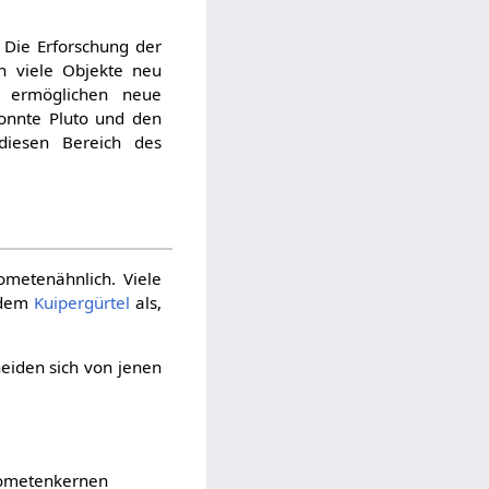
 Die Erforschung der
n viele Objekte neu
g ermöglichen neue
nnte Pluto und den
diesen Bereich des
metenähnlich. Viele
 dem
Kuipergürtel
als,
iden sich von jenen
 Kometenkernen