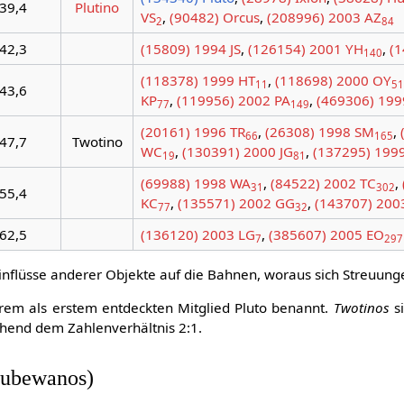
39,4
Plutino
VS
,
(90482) Orcus
,
(208996) 2003 AZ
2
84
42,3
(15809) 1994 JS
,
(126154) 2001 YH
,
(1
140
(118378) 1999 HT
,
(118698) 2000 OY
11
51
43,6
KP
,
(119956) 2002 PA
,
(469306) 199
77
149
(20161) 1996 TR
,
(26308) 1998 SM
,
66
165
47,7
Twotino
WC
,
(130391) 2000 JG
,
(137295) 199
19
81
(69988) 1998 WA
,
(84522) 2002 TC
,
31
302
55,4
KC
,
(135571) 2002 GG
,
(143707) 200
77
32
62,5
(136120) 2003 LG
,
(385607) 2005 EO
7
297
inflüsse anderer Objekte auf die Bahnen, woraus sich Streuun
rem als erstem entdeckten Mitglied Pluto benannt.
Twotinos
s
chend dem Zahlenverhältnis 2:1.
Cubewanos)