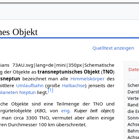
hes Objekt
Quelltext anzeigen
unians 73AU.svg|lang=de|mini|350px|Schematische
Date
ng der Objekte as
transneptunisches Objekt
(
TNO
)
nsneptun
bezeichnet man alle
Himmelskörper
des
ittlere
Umlaufbahn
(große
Halbachse
) jenseits der
Sche
[
1
]
Darst
planeten
Neptun
liegt.
Verte
iche Objekte sind eine Teilmenge der TNO und
Rand
gürtelobjekte (
KBO
, von
eng.
)
Kuiper belt object
die E
 man circa 3300 TNO, vermutet aber allein einige
Sonn
Achse
ren Durchmesser 100 km überschreitet.
Bahn
Achse