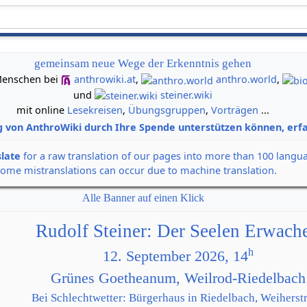
gemeinsam neue Wege der Erkenntnis gehen
n Menschen bei
anthrowiki.at
,
anthro.world
,
und
steiner.wiki
mit online
Lesekreisen
,
Übungsgruppen
,
Vorträgen
...
g von AnthroWiki durch Ihre Spende unterstützen können, erfa
slate
for a raw translation of our pages into more than 100 langu
some mistranslations can occur due to machine translation.
Alle Banner auf einen Klick
Rudolf Steiner: Der Seelen Erwach
h
12. September 2026, 14
Grünes Goetheanum, Weilrod-Riedelbach
Bei Schlechtwetter: Bürgerhaus in Riedelbach, Weiherstr