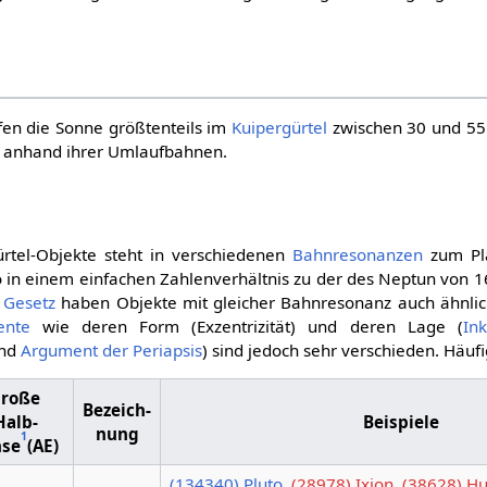
en die Sonne größtenteils im
Kuipergürtel
zwischen 30 und 5
 anhand ihrer Umlaufbahnen.
gürtel-Objekte steht in verschiedenen
Bahnresonanzen
zum Pl
o in einem einfachen Zahlenverhältnis zu der des Neptun von 
 Gesetz
haben Objekte mit gleicher Bahnresonanz auch ähnli
ente
wie deren Form (Exzentrizität) und deren Lage (
Ink
nd
Argument der Periapsis
) sind jedoch sehr verschieden. Häuf
große
Bezeich­
Halb­
Beispiele
nung
1
hse
(AE)
(134340) Pluto
,
(28978) Ixion
,
(38628) H