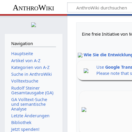
AnthroWiki
Eine freie Initiative vo
Navigation
Hauptseite
Wie Sie die Entwicklun
Artikel von A-Z
Use
Google Tran
Kategorien von A-Z
Please note that 
Suche in AnthroWiki
Volltextsuche
Rudolf Steiner
Gesamtausgabe (GA)
GA Volltext-Suche
und semantische
Analyse
Letzte Änderungen
Bibliothek
Jetzt spenden!