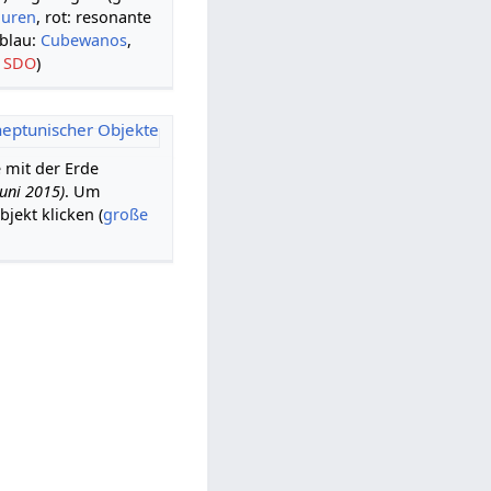
auren
, rot: resonante
 blau:
Cubewanos
,
:
SDO
)
 mit der Erde
Juni 2015)
. Um
jekt klicken (
große