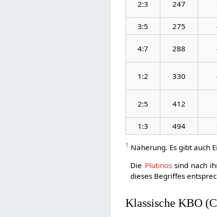
2:3
247
3:5
275
4:7
288
1:2
330
2:5
412
1:3
494
1
Näherung. Es gibt auch E
Die
Plutinos
sind nach ih
dieses Begriffes entspre
Klassische KBO (