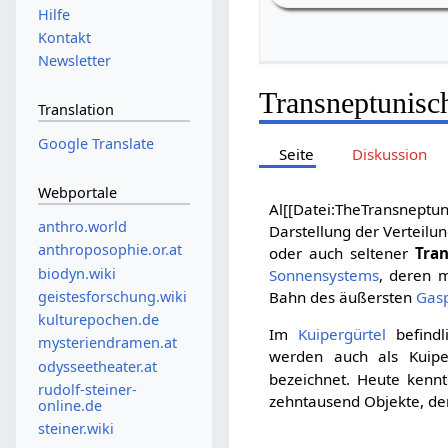
Hilfe
Kontakt
Newsletter
Transneptunisc
Translation
Google Translate
Seite
Diskussion
Webportale
Al[[Datei:TheTransnept
anthro.world
Darstellung der Verteilu
anthroposophie.or.at
oder auch seltener
Tra
biodyn.wiki
Sonnensystems
, deren m
geistesforschung.wiki
Bahn des äußersten
Gas
kulturepochen.de
Im
Kuipergürtel
befindl
mysteriendramen.at
werden auch als Kuiper
odysseetheater.at
bezeichnet. Heute kennt
rudolf-steiner-
zehntausend Objekte, de
online.de
steiner.wiki