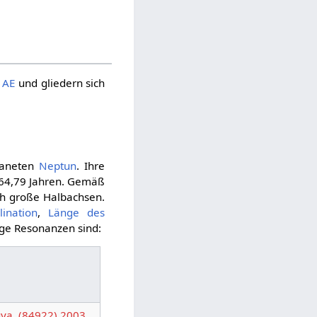
5
AE
und gliedern sich
aneten
Neptun
. Ihre
164,79 Jahren. Gemäß
ch große Halbachsen.
lination
,
Länge des
ige Resonanzen sind:
uya
,
(84922) 2003