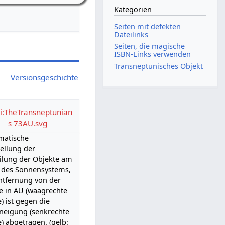
Kategorien
Seiten mit defekten
Dateilinks
Seiten, die magische
ISBN-Links verwenden
Transneptunisches Objekt
Versionsgeschichte
i:TheTransneptunian
s 73AU.svg
matische
ellung der
ilung der Objekte am
 des Sonnensystems,
ntfernung von der
e in AU (waagrechte
) ist gegen die
neigung (senkrechte
) abgetragen. (gelb: