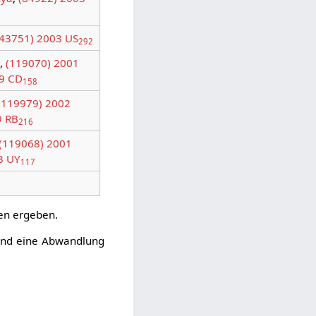
43751) 2003 US
292
,
(119070) 2001
9 CD
158
(119979) 2002
9 RB
216
(119068) 2001
3 UY
117
gen ergeben.
ind eine Abwandlung