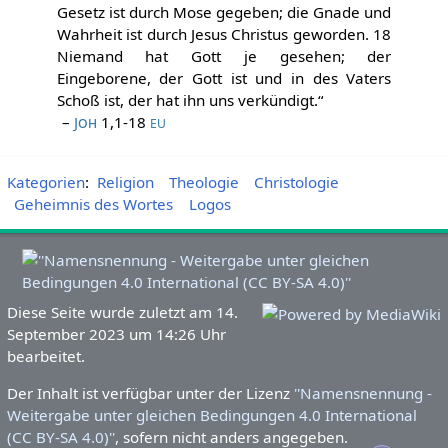
Gesetz ist durch Mose gegeben; die Gnade und
Wahrheit ist durch Jesus Christus geworden. 18
Niemand hat Gott je gesehen; der
Eingeborene, der Gott ist und in des Vaters
Schoß ist, der hat ihn uns verkündigt.“
–
Joh
1,1-18
EU
Kategorien
:
Religion
Theologie
Christologie
Geheimnis des Wortes
Logos
Diese Seite wurde zuletzt am 14.
September 2023 um 14:26 Uhr
bearbeitet.
Der Inhalt ist verfügbar unter der Lizenz
''Namensnennung -
Weitergabe unter gleichen Bedingungen 4.0 International
(CC BY-SA 4.0)''
, sofern nicht anders angegeben.