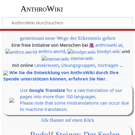
AnthroWiki
gemeinsam neue Wege der Erkenntnis gehen
Eine freie Initiative von Menschen bei
anthrowiki.at
,
anthro.world
,
biodyn.wiki
und
steiner.wiki
mit online
Lesekreisen
,
Übungsgruppen
,
Vorträgen
...
Wie Sie die Entwicklung von AnthroWiki durch Ihre
Spende unterstützen können, erfahren Sie hier
.
Use
Google Translate
for a raw translation of our
pages into more than 100 languages.
Please note that some mistranslations can occur due
to machine translation.
Alle Banner auf einen Klick
Rudolf Steiner: Der Seelen