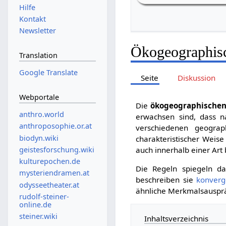
Hilfe
Kontakt
Newsletter
Ökogeographis
Translation
Google Translate
Seite
Diskussion
Webportale
Die
ökogeographischen
anthro.world
erwachsen sind, dass 
anthroposophie.or.at
verschiedenen geogra
biodyn.wiki
charakteristischer Weise
geistesforschung.wiki
auch innerhalb einer Art
kulturepochen.de
Die Regeln spiegeln d
mysteriendramen.at
beschreiben sie
konverg
odysseetheater.at
ähnliche Merkmalsauspr
rudolf-steiner-
online.de
steiner.wiki
Inhaltsverzeichnis