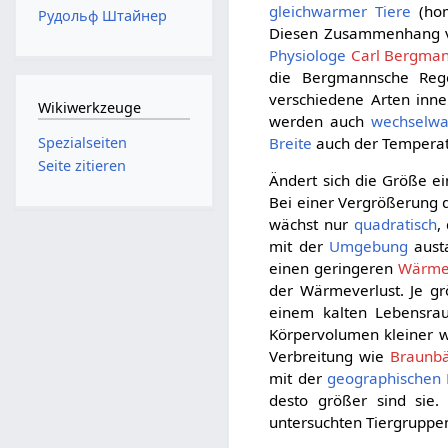
gleichwarmer Tiere
(hom
Рудольф Штайнер
Diesen Zusammenhang vo
Physiologe
Carl Bergma
die Bergmannsche Regel
verschiedene Arten inne
Wikiwerkzeuge
werden auch
wechselwa
Spezialseiten
Breite
auch der Temperat
Seite zitieren
Ändert sich die Größe e
Bei einer Vergrößerung 
wächst nur
quadratisch
,
mit der
Umgebung
austa
einen geringeren
Wärme
der Wärmeverlust. Je g
einem kalten Lebensra
Körpervolumen kleiner w
Verbreitung wie
Braunb
mit der
geographischen 
desto größer sind sie.
untersuchten Tiergruppe