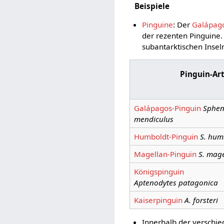
Beispiele
Pinguine
: Der
Galápago
der rezenten Pinguine.
subantarktischen Insel
Pinguin-Ar
Galápagos-Pinguin
Sphen
mendiculus
Humboldt-Pinguin
S. hum
Magellan-Pinguin
S. mage
Königspinguin
Aptenodytes patagonica
Kaiserpinguin
A. forsteri
Innerhalb der verschi