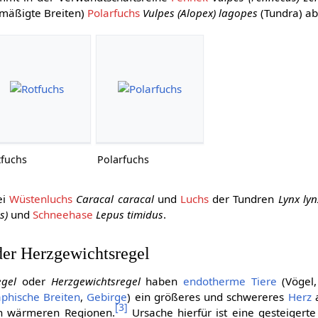
mäßigte Breiten)
Polarfuchs
Vulpes (Alopex) lagopes
(Tundra) ab
tfuchs
Polarfuchs
ei
Wüstenluchs
Caracal caracal
und
Luchs
der Tundren
Lynx lyn
s)
und
Schneehase
Lepus timidus
.
der Herzgewichtsregel
gel
oder
Herzgewichtsregel
haben
endotherme Tiere
(Vögel,
phische Breiten
,
Gebirge
) ein größeres und schwereres
Herz
a
[
3
]
n wärmeren Regionen.
Ursache hierfür ist eine gesteigert