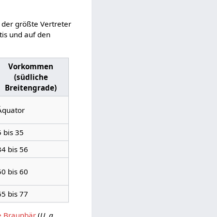
t der größte Vertreter
tis und auf den
Vorkommen
(südliche
Breitengrade)
Äquator
5 bis 35
34 bis 56
50 bis 60
65 bis 77
e Braunbär
(
U. a.