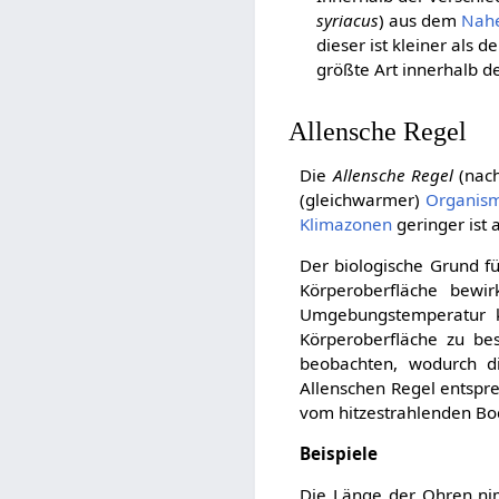
syriacus
) aus dem
Nahe
dieser ist kleiner als d
größte Art innerhalb d
Allensche Regel
Die
Allensche Regel
(nac
(gleichwarmer)
Organis
Klimazonen
geringer ist
Der biologische Grund f
Körperoberfläche bewi
Umgebungstemperatur kon
Körperoberfläche zu be
beobachten, wodurch di
Allenschen Regel entspr
vom hitzestrahlenden Bode
Beispiele
Die Länge der Ohren ni