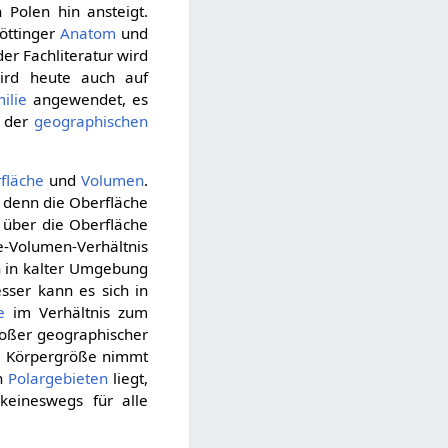
 Polen hin ansteigt.
öttinger
Anatom
und
er Fachliteratur wird
rd heute auch auf
ilie
angewendet, es
der
geographischen
fläche
und
Volumen
.
 denn die Oberfläche
 über die Oberfläche
e-Volumen-Verhältnis
h in kalter Umgebung
sser kann es sich in
e
im Verhältnis zum
roßer geographischer
e Körpergröße nimmt
en
Polargebieten
liegt,
keineswegs für alle