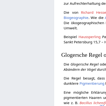
zur Aufrechterhaltung d
Die von
Richard Hess
Biogeographie
. Wie die
Die ökogeographischen 
Umwelt.
Beispiel
Haussperling
Pa
Sankt Petersburg 15,7 – 
Glogersche Regel o
Die
Glogersche Regel
od
Abändern der Vögel durch 
Die Regel besagt, das
dunklere
Pigmentierung
Eine mögliche Erkläru
pigmentierten Haaren u
wie z. B.
Bacillus licheni