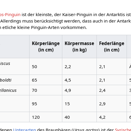
s-Pinguin
ist der kleinste, der Kaiser-Pinguin in der Antarktis is
 Allerdings muss berücksichtigt werden, dass auch in der Antark
n etliche kleine Pinguin-Arten vorkommen.
t
Körperlänge
Körpermasse
Federlänge
(in cm)
(in kg)
(in cm)
iscus
50
2,2
2,1
boldti
65
4,5
2,1
llanicus
70
4,9
2,4
95
15
2,9
120
40
4,2
edenen
Unterarten
des Braunbären (
Ursus arctos
) ist der
Syrisch