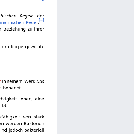
hischen Regeln
der
[
4
]
mannschen Regel
.
 Beziehung zu ihrer
amm Körpergewicht):
r
in seinem Werk
Das
m benannt.
htigkeit leben, eine
rbt.
fähigkeit von stark
en werden Bakterien
nd jedoch bakteriell