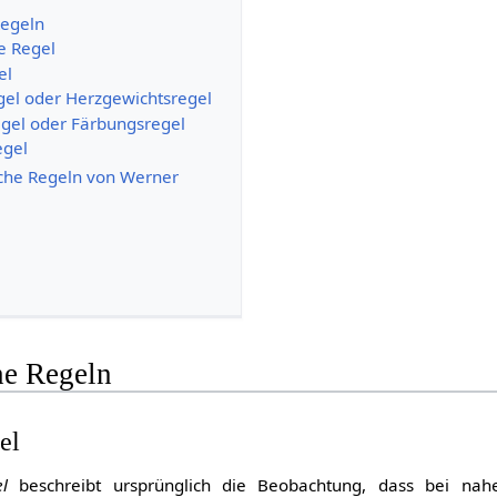
Regeln
 Regel
el
el oder Herzgewichtsregel
gel oder Färbungsregel
egel
che Regeln von Werner
he Regeln
el
l
beschreibt ursprünglich die Beobachtung, dass bei na