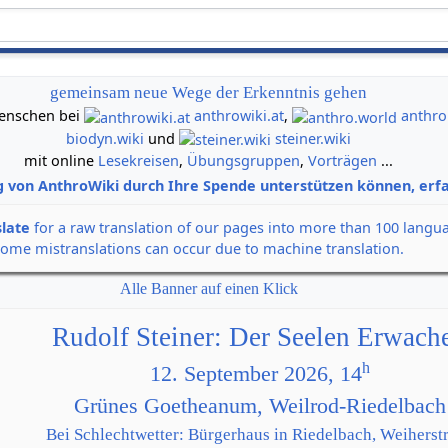
gemeinsam neue Wege der Erkenntnis gehen
 Menschen bei
anthrowiki.at
,
anthro
biodyn.wiki
und
steiner.wiki
mit online
Lesekreisen
,
Übungsgruppen
,
Vorträgen
...
g von AnthroWiki durch Ihre Spende unterstützen können, erfa
slate
for a raw translation of our pages into more than 100 langu
some mistranslations can occur due to machine translation.
Alle Banner auf einen Klick
Rudolf Steiner: Der Seelen Erwach
h
12. September 2026, 14
Grünes Goetheanum, Weilrod-Riedelbach
Bei Schlechtwetter: Bürgerhaus in Riedelbach, Weiherstr