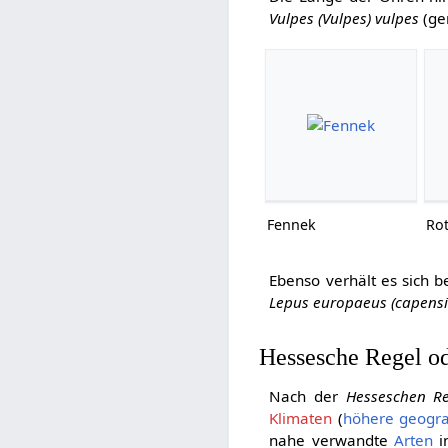
Vulpes (Vulpes) vulpes
(ge
Fennek
Ro
Ebenso verhält es sich b
Lepus europaeus (capensi
Hessesche Regel o
Nach der
Hesseschen Re
Klimaten
(
höhere geogra
nahe verwandte
Arten
i