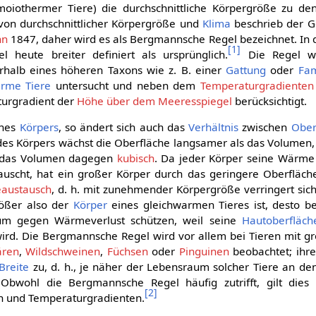
oiothermer Tiere) die durchschnittliche Körpergröße zu den
n durchschnittlicher Körpergröße und
Klima
beschrieb der G
nn
1847, daher wird es als Bergmannsche Regel bezeichnet. In d
[
1
]
 heute breiter definiert als ursprünglich.
Die Regel wi
rhalb eines höheren Taxons wie z. B. einer
Gattung
oder
Fam
rme Tiere
untersucht und neben dem
Temperaturgradienten
urgradient der
Höhe über dem Meeresspiegel
berücksichtigt.
ines
Körpers
, so ändert sich auch das
Verhältnis
zwischen
Ober
des Körpers wächst die Oberfläche langsamer als das Volumen,
 das Volumen dagegen
kubisch
. Da jeder Körper seine Wärme
uscht, hat ein großer Körper durch das geringere Oberfläch
austausch
, d. h. mit zunehmender Körpergröße verringert sic
rößer also der
Körper
eines gleichwarmen Tieres ist, desto be
um gegen Wärmeverlust schützen, weil seine
Hautoberfläch
ird. Die Bergmannsche Regel wird vor allem bei Tieren mit g
ären
,
Wildschweinen
,
Füchsen
oder
Pinguinen
beobachtet; ihr
Breite
zu, d. h., je näher der Lebensraum solcher Tiere an d
 Obwohl die Bergmannsche Regel häufig zutrifft, gilt dies 
[
2
]
n und Temperaturgradienten.