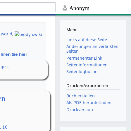
Anonym
Mehr
.world
,
Links auf diese Seite
Änderungen an verlinkten
Seiten
hren Sie hier
.
Permanenter Link
Seiten­­informationen
ages.
Seitenlogbücher
Drucken/­exportieren
Buch erstellen
en
Als PDF herunterladen
Druckversion
. 16