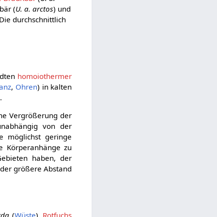
bär (
U. a. arctos
) und
 Die durchschnittlich
ndten
homoiothermer
anz
,
Ohren
) in kalten
.
ine Vergrößerung der
unabhängig von der
ne möglichst geringe
ße Körperanhänge zu
Gebieten haben, der
 der größere Abstand
rda
(
Wüste
),
Rotfuchs