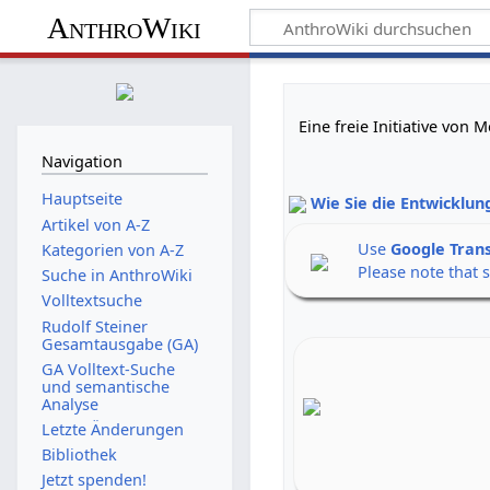
AnthroWiki
Eine freie Initiative von
Navigation
Hauptseite
Wie Sie die Entwicklun
Artikel von A-Z
Use
Google Tran
Kategorien von A-Z
Please note that 
Suche in AnthroWiki
Volltextsuche
Rudolf Steiner
Gesamtausgabe (GA)
GA Volltext-Suche
und semantische
Analyse
Letzte Änderungen
Bibliothek
Jetzt spenden!