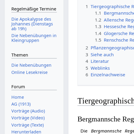
1
Tiergeographische 
Regelmäßige Termine
1.1
Bergmannsche
Die Apokalypse des
1.2
Allensche Reg
Johannes (Dienstags
1.3
Hessesche Reg
ab 19h)
1.4
Glogersche Re
Die Nebenübungen in
1.5
Renschsche R
Kleingruppen
2
Pflanzengeographis
3
Siehe auch
Themen
4
Literatur
Die Nebenübungen
5
Weblinks
Online Lesekreise
6
Einzelnachweise
Forum
Home
Tiergeographisc
AG (1913)
Vorträge (Audio)
Bergmannsche Reg
Vorträge (Video)
Vorträge (Texte)
Die
Bergmannsche Rege
Herunterladen