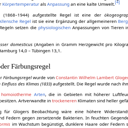
[
4
]
er
Körpertemperatur
als
Anpassung
an eine kalte Umwelt.
e
(1868–1944) aufgestellte Regel ist eine der
ökogeograp
Allensche Regel
ist sie eine Ergänzung der allgemeineren
Berg
Regeln setzen die
physiologischen
Anpassungen von Tieren in
sser domesticus
(Angaben in Gramm Herzgewicht pro Kilogr
Hamburg 14,0 – Tübingen 13,1.
der Färbungsregel
er
Färbungsregel
wurde von
Constantin Wilhelm Lambert Gloge
Einfluss des Klimas (1833)
aufgestellt. Die Regel wurde nach ih
s
homoiotherme
Arten
, die in Gebieten mit höherer Luftfeuc
besitzen. Artverwandte in
trockeneren
Klimaten sind heller gefä
ng für Glogers Beobachtung wäre eine höhere Widerstands
nd Federn gegen zersetzende Bakterien. In feuchten Gegend
formis
im Wachstum begünstigt, dunklere Haare oder Federn si