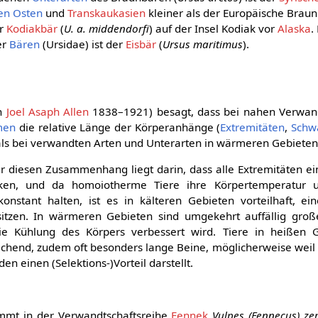
n Osten
und
Transkaukasien
kleiner als der Europäische Braun
er
Kodiakbär
(
U. a. middendorfi
) auf der Insel Kodiak vor
Alaska
.
er
Bären
(Ursidae) ist der
Eisbär
(
Ursus maritimus
).
h
Joel Asaph Allen
1838–1921) besagt, dass bei nahen Verwa
men
die relative Länge der Körperanhänge (
Extremitäten
,
Schw
 als bei verwandten Arten und Unterarten in wärmeren Gebieten
ür diesen Zusammenhang liegt darin, dass alle Extremitäten e
rken, und da homoiotherme Tiere ihre Körpertemperatur 
stant halten, ist es in kälteren Gebieten vorteilhaft, ei
sitzen. In wärmeren Gebieten sind umgekehrt auffällig gro
e Kühlung des Körpers verbessert wird. Tiere in heißen 
echend, zudem oft besonders lange Beine, möglicherweise weil
n einen (Selektions-)Vorteil darstellt.
mmt in der Verwandtschaftsreihe
Fennek
Vulpes (Fennecus) ze