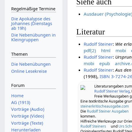
Siehe auch
Regelmäßige Termine
Ausdauer (Psychologie
Die Apokalypse des
Johannes (Dienstags
ab 19h)
Literatur
Die Nebenübungen in
Kleingruppen
Rudolf Steiner
:
Wie erl
pdf(2)
html
mobi
Themen
Rudolf Steiner
:
Ursprun
mobi
epub
archive.
Die Nebenübungen
Rudolf Steiner
:
Aus den 
Online Lesekreise
(1998),
ISBN 3-7274-2
Forum
Literaturangaben zu
Rudolf Steiner Verlag
,
Home
Freie Werkausgaben gi
Eine
textkritische
Ausgabe grund
AG (1913)
steinerkritischeausgabe.com
Vorträge (Audio)
Die
Rudolf Steiner Ausgaben
Vorträge (Video)
kommen.
Hilfreiche Werkzeuge zur Orie
Vorträge (Texte)
Rudolf Steiners
und
Urs Sc
Herunterladen
Originalwortlautes Rudolf Stei