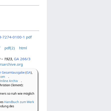
3-7274-0100-1
pdf
f
pdf(2)
html
 – 1923
,
GA 266/3
rsarchive.org
er Gesamtausgabe
(
GA
),
.com
.
Online Archiv
.
hristian Clement
):
iners so nah wie möglich
res
Handbuch zum Werk
ndung des