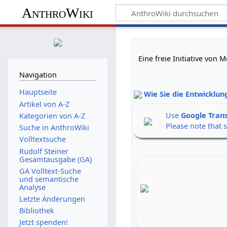
AnthroWiki
Eine freie Initiative von
Navigation
Hauptseite
Wie Sie die Entwicklun
Artikel von A-Z
Use
Google Tran
Kategorien von A-Z
Please note that 
Suche in AnthroWiki
Volltextsuche
Rudolf Steiner
Gesamtausgabe (GA)
GA Volltext-Suche
und semantische
Analyse
Letzte Änderungen
Bibliothek
Jetzt spenden!