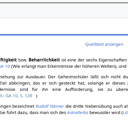
Quelltext anzeigen
ftigkeit
bzw.
Beharrlichkeit
ist eine der sechs Eigenschaften
GA 10
(Wie erlangt man Erkenntnisse der höheren Welten), und
Erziehung zur Ausdauer. Der Geheimschüler läßt sich nicht d
iel abbringen, das er sich gesteckt hat, solange er dieses Z
ernisse sind für ihn eine Aufforderung, sie zu über
it.
:
GA 10, S. 128
)
ngen bezeichnet
Rudolf Steiner
die dritte Nebenübung auch al
 Sie führt dazu, dass man sich des
Astralleibs
bewusster wird (
Lit