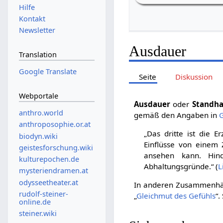
Hilfe
Kontakt
Newsletter
Ausdauer
Translation
Google Translate
Seite
Diskussion
Webportale
Ausdauer
oder
Standha
anthro.world
gemäß den Angaben in
anthroposophie.or.at
„Das dritte ist die 
biodyn.wiki
Einflüsse von einem Z
geistesforschung.wiki
ansehen kann. Hind
kulturepochen.de
Abhaltungsgründe.“ (
L
mysteriendramen.at
odysseetheater.at
In anderen Zusammenhä
rudolf-steiner-
„
Gleichmut des Gefühls
“.
online.de
steiner.wiki