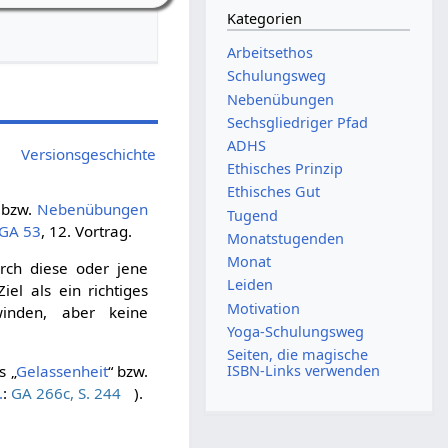
Kategorien
Arbeitsethos
Schulungsweg
Nebenübungen
Sechsgliedriger Pfad
ADHS
Versionsgeschichte
Ethisches Prinzip
Ethisches Gut
 bzw.
Nebenübungen
Tugend
GA 53
, 12. Vortrag.
Monatstugenden
Monat
urch diese oder jene
Leiden
iel als ein richtiges
Motivation
winden, aber keine
Yoga-Schulungsweg
Seiten, die magische
ISBN-Links verwenden
s „
Gelassenheit
“ bzw.
.
:
GA 266c, S. 244
).