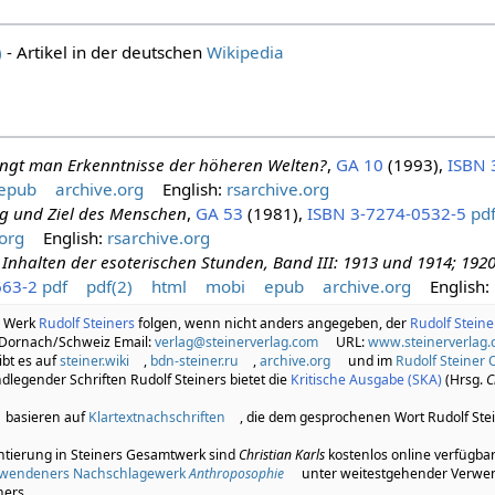
)
- Artikel in der deutschen
Wikipedia
angt man Erkenntnisse der höheren Welten?
,
GA 10
(1993),
ISBN 
epub
archive.org
English:
rsarchive.org
g und Ziel des Menschen
,
GA 53
(1981),
ISBN 3-7274-0532-5
pd
org
English:
rsarchive.org
Inhalten der esoterischen Stunden, Band III: 1913 und 1914; 1920
663-2
pdf
pdf(2)
html
mobi
epub
archive.org
English:
m Werk
Rudolf Steiners
folgen, wenn nicht anders angegeben, der
Rudolf Stein
 Dornach/Schweiz Email:
verlag@steinerverlag.com
URL:
www.steinerverlag
bt es auf
steiner.wiki
,
bdn-steiner.ru
,
archive.org
und im
Rudolf Steiner 
legender Schriften Rudolf Steiners bietet die
Kritische Ausgabe (SKA)
(Hrsg.
C
basieren auf
Klartextnachschriften
, die dem gesprochenen Wort Rudolf Ste
ntierung in Steiners Gesamtwerk sind
Christian Karls
kostenlos online verfügba
hwendeners Nachschlagewerk
Anthroposophie
unter weitestgehender Verwe
ners.