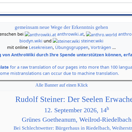
gemeinsam neue Wege der Erkenntnis gehen
 Menschen bei
anthrowiki.at
,
anthro
biodyn.wiki
und
steiner.wiki
mit online
Lesekreisen
,
Übungsgruppen
,
Vorträgen
...
g von AnthroWiki durch Ihre Spende unterstützen können, erfa
slate
for a raw translation of our pages into more than 100 langu
some mistranslations can occur due to machine translation.
Alle Banner auf einen Klick
Rudolf Steiner: Der Seelen Erwach
h
12. September 2026, 14
Grünes Goetheanum, Weilrod-Riedelbach
Bei Schlechtwetter: Bürgerhaus in Riedelbach, Weiherstr