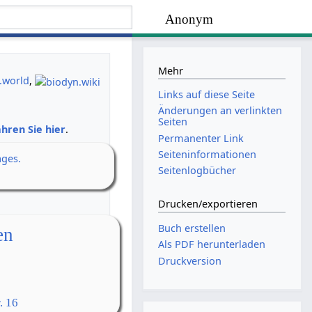
Anonym
Mehr
.world
,
Links auf diese Seite
Änderungen an verlinkten
Seiten
hren Sie hier
.
Permanenter Link
Seiten­­informationen
ages.
Seitenlogbücher
Drucken/­exportieren
Buch erstellen
en
Als PDF herunterladen
Druckversion
. 16