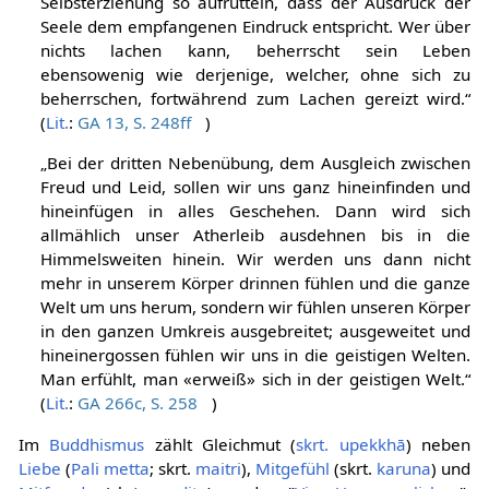
Selbsterziehung so aufrütteln, dass der Ausdruck der
Seele dem empfangenen Eindruck entspricht. Wer über
nichts lachen kann, beherrscht sein Leben
ebensowenig wie derjenige, welcher, ohne sich zu
beherrschen, fortwährend zum Lachen gereizt wird.“
(
Lit.
:
GA 13, S. 248ff
)
„Bei der dritten Nebenübung, dem Ausgleich zwischen
Freud und Leid, sollen wir uns ganz hineinfinden und
hineinfügen in alles Geschehen. Dann wird sich
allmählich unser Atherleib ausdehnen bis in die
Himmelsweiten hinein. Wir werden uns dann nicht
mehr in unserem Körper drinnen fühlen und die ganze
Welt um uns herum, sondern wir fühlen unseren Körper
in den ganzen Umkreis ausgebreitet; ausgeweitet und
hineinergossen fühlen wir uns in die geistigen Welten.
Man erfühlt, man «erweiß» sich in der geistigen Welt.“
(
Lit.
:
GA 266c, S. 258
)
Im
Buddhismus
zählt Gleichmut (
skrt.
upekkhā
) neben
Liebe
(
Pali
metta
; skrt.
maitri
),
Mitgefühl
(skrt.
karuna
) und