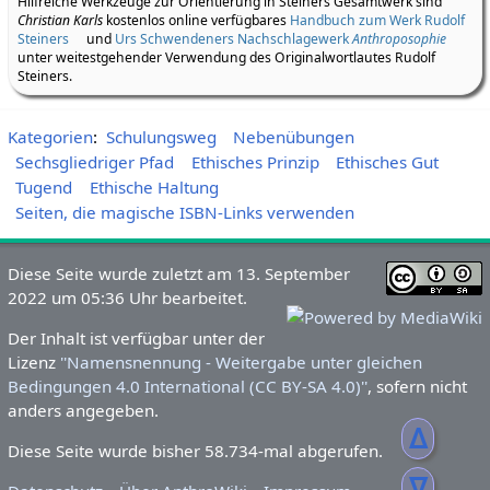
Hilfreiche Werkzeuge zur Orientierung in Steiners Gesamtwerk sind
Christian Karls
kostenlos online verfügbares
Handbuch zum Werk Rudolf
Steiners
und
Urs Schwendeners Nachschlagewerk
Anthroposophie
unter weitestgehender Verwendung des Originalwortlautes Rudolf
Steiners.
Kategorien
:
Schulungsweg
Nebenübungen
Sechsgliedriger Pfad
Ethisches Prinzip
Ethisches Gut
Tugend
Ethische Haltung
Seiten, die magische ISBN-Links verwenden
Diese Seite wurde zuletzt am 13. September
2022 um 05:36 Uhr bearbeitet.
Der Inhalt ist verfügbar unter der
Lizenz
''Namensnennung - Weitergabe unter gleichen
Bedingungen 4.0 International (CC BY-SA 4.0)''
, sofern nicht
anders angegeben.
ᐃ
Diese Seite wurde bisher 58.734-mal abgerufen.
ᐁ