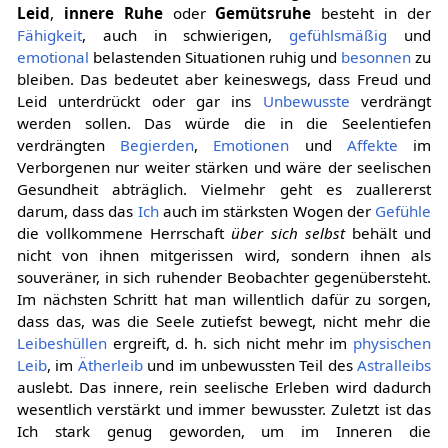
Leid
,
innere Ruhe
oder
Gemütsruhe
besteht in der
Fähigkeit
, auch in schwierigen,
gefühlsmäßig
und
emotional
belastenden Situationen ruhig und
besonnen
zu
bleiben. Das bedeutet aber keineswegs, dass Freud und
Leid unterdrückt oder gar ins
Unbewusste
verdrängt
werden sollen. Das würde die in die Seelentiefen
verdrängten
Begierden
,
Emotionen
und
Affekte
im
Verborgenen nur weiter stärken und wäre der seelischen
Gesundheit abträglich. Vielmehr geht es zuallererst
darum, dass das
Ich
auch im stärksten Wogen der
Gefühle
die vollkommene Herrschaft
über sich selbst
behält und
nicht von ihnen mitgerissen wird, sondern ihnen als
souveräner, in sich ruhender Beobachter gegenübersteht.
Im nächsten Schritt hat man willentlich dafür zu sorgen,
dass das, was die Seele zutiefst bewegt, nicht mehr die
Leibeshüllen
ergreift, d. h. sich nicht mehr im
physischen
Leib
, im
Ätherleib
und im unbewussten Teil des
Astralleibs
auslebt. Das innere, rein seelische Erleben wird dadurch
wesentlich verstärkt und immer bewusster. Zuletzt ist das
Ich stark genug geworden, um im Inneren die