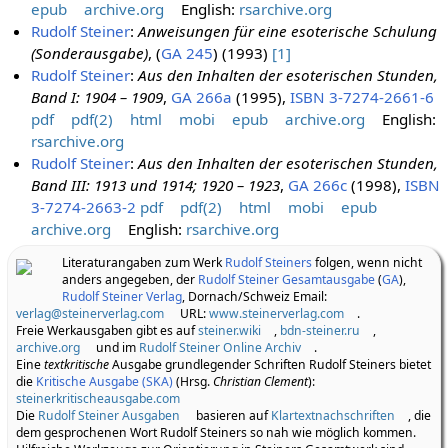
epub
archive.org
English:
rsarchive.org
Rudolf Steiner
:
Anweisungen für eine esoterische Schulung
(Sonderausgabe)
, (
GA 245
) (1993)
[1]
Rudolf Steiner
:
Aus den Inhalten der esoterischen Stunden,
Band I: 1904 – 1909
,
GA 266a
(1995),
ISBN 3-7274-2661-6
pdf
pdf(2)
html
mobi
epub
archive.org
English:
rsarchive.org
Rudolf Steiner
:
Aus den Inhalten der esoterischen Stunden,
Band III: 1913 und 1914; 1920 – 1923
,
GA 266c
(1998),
ISBN
3-7274-2663-2
pdf
pdf(2)
html
mobi
epub
archive.org
English:
rsarchive.org
Literaturangaben zum Werk
Rudolf Steiners
folgen, wenn nicht
anders angegeben, der
Rudolf Steiner Gesamtausgabe
(
GA
),
Rudolf Steiner Verlag
, Dornach/Schweiz Email:
verlag@steinerverlag.com
URL:
www.steinerverlag.com
.
Freie Werkausgaben gibt es auf
steiner.wiki
,
bdn-steiner.ru
,
archive.org
und im
Rudolf Steiner Online Archiv
.
Eine
textkritische
Ausgabe grundlegender Schriften Rudolf Steiners bietet
die
Kritische Ausgabe (SKA)
(Hrsg.
Christian Clement
):
steinerkritischeausgabe.com
Die
Rudolf Steiner Ausgaben
basieren auf
Klartextnachschriften
, die
dem gesprochenen Wort Rudolf Steiners so nah wie möglich kommen.