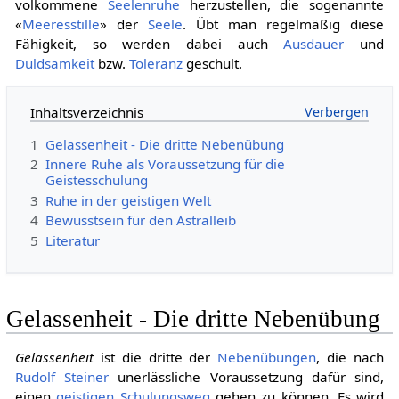
volkommene
Seelenruhe
herzustellen, die sogenannte
«
Meeresstille
» der
Seele
. Übt man regelmäßig diese
Fähigkeit, so werden dabei auch
Ausdauer
und
Duldsamkeit
bzw.
Toleranz
geschult.
Inhaltsverzeichnis
1
Gelassenheit - Die dritte Nebenübung
2
Innere Ruhe als Voraussetzung für die
Geistesschulung
3
Ruhe in der geistigen Welt
4
Bewusstsein für den Astralleib
5
Literatur
Gelassenheit - Die dritte Nebenübung
Gelassenheit
ist die dritte der
Nebenübungen
, die nach
Rudolf Steiner
unerlässliche Voraussetzung dafür sind,
einen
geistigen Schulungsweg
gehen zu können. Es wird