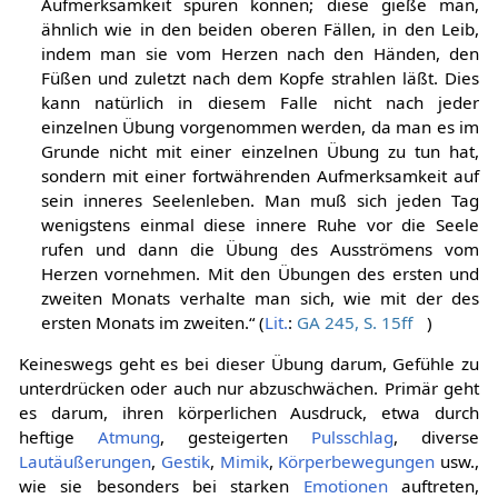
Aufmerksamkeit spüren können; diese gieße man,
ähnlich wie in den beiden oberen Fällen, in den Leib,
indem man sie vom Herzen nach den Händen, den
Füßen und zuletzt nach dem Kopfe strahlen läßt. Dies
kann natürlich in diesem Falle nicht nach jeder
einzelnen Übung vorgenommen werden, da man es im
Grunde nicht mit einer einzelnen Übung zu tun hat,
sondern mit einer fortwährenden Aufmerksamkeit auf
sein inneres Seelenleben. Man muß sich jeden Tag
wenigstens einmal diese innere Ruhe vor die Seele
rufen und dann die Übung des Ausströmens vom
Herzen vornehmen. Mit den Übungen des ersten und
zweiten Monats verhalte man sich, wie mit der des
ersten Monats im zweiten.“ (
Lit.
:
GA 245, S. 15ff
)
Keineswegs geht es bei dieser Übung darum, Gefühle zu
unterdrücken oder auch nur abzuschwächen. Primär geht
es darum, ihren körperlichen Ausdruck, etwa durch
heftige
Atmung
, gesteigerten
Pulsschlag
, diverse
Lautäußerungen
,
Gestik
,
Mimik
,
Körperbewegungen
usw.,
wie sie besonders bei starken
Emotionen
auftreten,