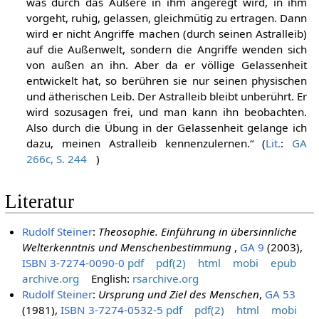
was durch das Äußere in ihm angeregt wird, in ihm
vorgeht, ruhig, gelassen, gleichmütig zu ertragen. Dann
wird er nicht Angriffe machen (durch seinen Astralleib)
auf die Außenwelt, sondern die Angriffe wenden sich
von außen an ihn. Aber da er völlige Gelassenheit
entwickelt hat, so berühren sie nur seinen physischen
und ätherischen Leib. Der Astralleib bleibt unberührt. Er
wird sozusagen frei, und man kann ihn beobachten.
Also durch die Übung in der Gelassenheit gelange ich
dazu, meinen Astralleib kennenzulernen.“ (
Lit.
:
GA
266c, S. 244
)
Literatur
Rudolf Steiner
:
Theosophie. Einführung in übersinnliche
Welterkenntnis und Menschenbestimmung
,
GA 9
(2003),
ISBN 3-7274-0090-0
pdf
pdf(2)
html
mobi
epub
archive.org
English:
rsarchive.org
Rudolf Steiner
:
Ursprung und Ziel des Menschen
,
GA 53
(1981),
ISBN 3-7274-0532-5
pdf
pdf(2)
html
mobi