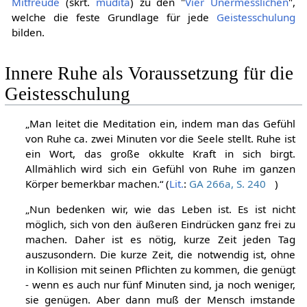
Mitfreude
(skrt.
mudita
) zu den "
Vier Unermesslichen
",
welche die feste Grundlage für jede
Geistesschulung
bilden.
Innere Ruhe als Voraussetzung für die
Geistesschulung
„Man leitet die Meditation ein, indem man das Gefühl
von Ruhe ca. zwei Minuten vor die Seele stellt. Ruhe ist
ein Wort, das große okkulte Kraft in sich birgt.
Allmählich wird sich ein Gefühl von Ruhe im ganzen
Körper bemerkbar machen.“ (
Lit.
:
GA 266a, S. 240
)
„Nun bedenken wir, wie das Leben ist. Es ist nicht
möglich, sich von den äußeren Eindrücken ganz frei zu
machen. Daher ist es nötig, kurze Zeit jeden Tag
auszusondern. Die kurze Zeit, die notwendig ist, ohne
in Kollision mit seinen Pflichten zu kommen, die genügt
- wenn es auch nur fünf Minuten sind, ja noch weniger,
sie genügen. Aber dann muß der Mensch imstande