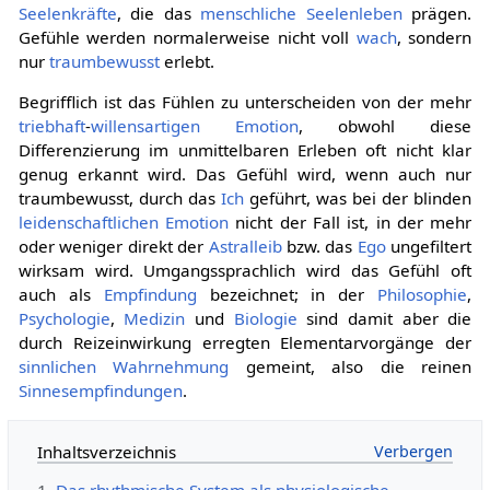
Seelenkräfte
, die das
menschliche
Seelenleben
prägen.
Gefühle werden normalerweise nicht voll
wach
, sondern
nur
traumbewusst
erlebt.
Begrifflich ist das Fühlen zu unterscheiden von der mehr
triebhaft
-
willensartigen
Emotion
, obwohl diese
Differenzierung im unmittelbaren Erleben oft nicht klar
genug erkannt wird. Das Gefühl wird, wenn auch nur
traumbewusst, durch das
Ich
geführt, was bei der blinden
leidenschaftlichen
Emotion
nicht der Fall ist, in der mehr
oder weniger direkt der
Astralleib
bzw. das
Ego
ungefiltert
wirksam wird. Umgangssprachlich wird das Gefühl oft
auch als
Empfindung
bezeichnet; in der
Philosophie
,
Psychologie
,
Medizin
und
Biologie
sind damit aber die
durch Reizeinwirkung erregten Elementarvorgänge der
sinnlichen
Wahrnehmung
gemeint, also die reinen
Sinnesempfindungen
.
Inhaltsverzeichnis
1
Das rhythmische System als physiologische