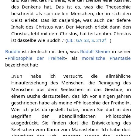
des Denkens hat. Das ist es, was die Theosophie
beschreibt als spirituellen Menschen, der in sich den
Geist erlebt. Das ist dasjenige, was auch der tiefere
Inhalt des Christus war. Der Mensch erlebt dann den
Christus, lebt mit dem Christus, hat teil an ihm. Christus
ist dasselbe wie Buddhi.“ (
Lit.
:
GA 53, S. 212f
)
Buddhi
ist identisch mit dem, was
Rudolf Steiner
in seiner
«
Philosophie der Freiheit
» als
moralische Phantasie
bezeichnet hat:
„Nun habe ich versucht, die allmähliche
Hinauferziehung des Menschen, die Reinigung des
Menschen aus dem Seelischen in das Geistige, in
einem Buche darzustellen, das ich vor einigen Jahren
geschrieben habe als meine «Philosophie der Freiheit»,
Was ich jetzt dargestellt habe, finden Sie dort in den
Begriffen der abendländischen Philosophie
ausgedrückt. Sie finden dort die Entwickelung des
Seelischen vom Kama zum Manasleben. Ich habe dort
Ahamkara das «Ich» genannt, Manas das «höhere