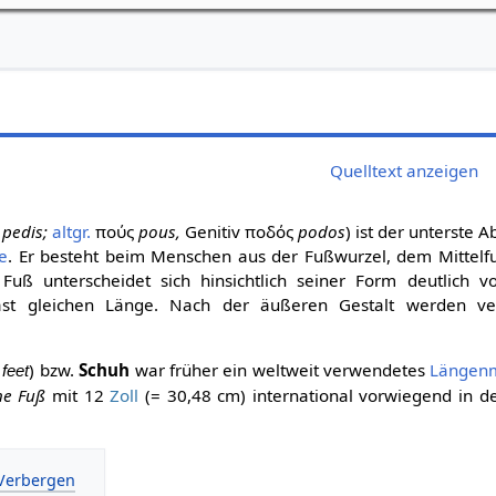
Quelltext anzeigen
pedis;
altgr.
πούς
pous,
Genitiv ποδός
podos
) ist der unterste A
e
. Er besteht beim Menschen aus der Fußwurzel, dem Mittel
Fuß unterscheidet sich hinsichtlich seiner Form deutlich 
fast gleichen Länge. Nach der äußeren Gestalt werden ve
l
) bzw.
Schuh
war früher ein weltweit verwendetes
Längen
feet
he Fuß
mit 12
Zoll
(= 30,48 cm) international vorwiegend in d