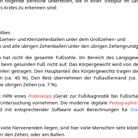
in folgende Bereiche unterteilen, die in einer Trittspur im S
s Arztes zu erkennen sind:
ölbes
ßzehen- und Kleinzehenballen unter dem Großzehen- und
 und alle übrigen Zehenballen unter den übrigen Zehengrund
hat nicht die gesamte Fußsohle. Im Bereich des Längsgew
e beim gesunden Fuß nicht auf. Das Körpergewicht wird von d
eilen getragen. Den Hauptanteil des Körpergewichts tragen die
n (ca. 40 %). Den Rest übernehmen der Fußaußenrand (ca. 
ie übrigen Zehen (ca. 7 %).
 Hilfe eines
Podoskops
(Gerät zur Fußdiagnostik bei Fußsch
e Untersuchung vornehmen. Die moderne digitale
Pedographie
 mit entsprechender Software auch Berechnungen für
Di
viele Nervenenden liegen, sind hier viele Menschen sehr kitze
er den Zehen, oder am Ballen.