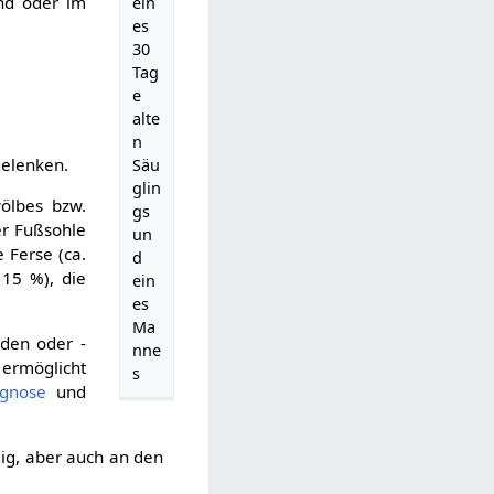
and oder im
ein
es
30
Tag
e
alte
n
gelenken.
Säu
glin
ölbes bzw.
gs
er Fußsohle
un
 Ferse (ca.
d
15 %), die
ein
es
Ma
äden oder -
nne
ermöglicht
s
agnose
und
lig, aber auch an den