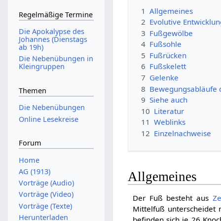
1
Allgemeines
Regelmäßige Termine
2
Evolutive Entwicklu
Die Apokalypse des
3
Fußgewölbe
Johannes (Dienstags
4
Fußsohle
ab 19h)
5
Fußrücken
Die Nebenübungen in
6
Fußskelett
Kleingruppen
7
Gelenke
8
Bewegungsabläufe 
Themen
9
Siehe auch
Die Nebenübungen
10
Literatur
Online Lesekreise
11
Weblinks
12
Einzelnachweise
Forum
Home
AG (1913)
Allgemeines
Vorträge (Audio)
Vorträge (Video)
Der Fuß besteht aus
Z
Vorträge (Texte)
Mittelfuß unterscheidet
Herunterladen
befinden sich je 26 Knoc