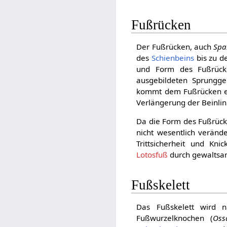
Fußrücken
Der Fußrücken, auch
Spa
des
Schienbeins
bis zu d
und Form des Fußrücken
ausgebildeten Sprunggel
kommt dem Fußrücken 
Verlängerung der Beinlini
Da die Form des Fußrück
nicht wesentlich veränd
Trittsicherheit und Kni
Lotosfuß
durch gewaltsa
Fußskelett
Das Fußskelett wird n
Fußwurzelknochen (
Oss