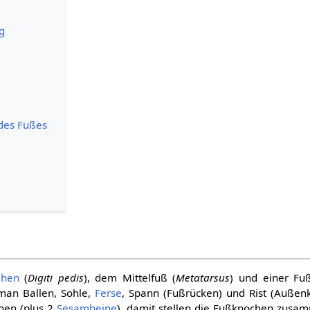
ng
des Fußes
ehen
(
Digiti pedis
), dem Mittelfuß (
Metatarsus
) und einer Fu
 man Ballen, Sohle,
Ferse
, Spann (Fußrücken) und Rist (Außen
hen (plus 2
Sesambeine
), damit stellen die Fußknochen zusam