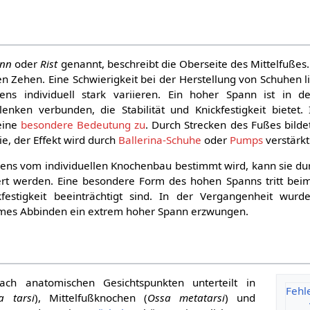
nn
oder
Rist
genannt, beschreibt die Oberseite des Mittelfußes.
en Zehen. Eine Schwierigkeit bei der Herstellung von Schuhen l
s individuell stark variieren. Ein hoher Spann ist in de
enken verbunden, die Stabilität und Knickfestigkeit bietet
eine
besondere Bedeutung zu
. Durch Strecken des Fußes bilde
e, der Effekt wird durch
Ballerina-Schuhe
oder
Pumps
verstärkt
ens vom individuellen Knochenbau bestimmt wird, kann sie durc
ert werden. Eine besondere Form des hohen Spanns tritt be
ckfestigkeit beeinträchtigt sind. In der Vergangenheit wur
mes Abbinden ein extrem hoher Spann erzwungen.
ach anatomischen Gesichtspunkten unterteilt in
Fehl
a tarsi
), Mittelfußknochen (
Ossa metatarsi
) und