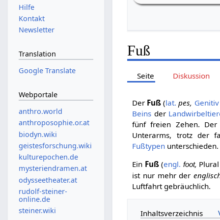
Hilfe
Kontakt
Newsletter
Fuß
Translation
Google Translate
Seite
Diskussion
Webportale
Der
Fuß
(
lat.
pes,
Genitiv
anthro.world
Beins
der
Landwirbeltier
anthroposophie.or.at
fünf freien Zehen. Der 
biodyn.wiki
Unterarms, trotz der 
geistesforschung.wiki
Fußtypen
unterschieden.
kulturepochen.de
Ein
Fuß
(
engl.
,
Plura
foot
mysteriendramen.at
ist nur mehr der
englisc
odysseetheater.at
Luftfahrt gebräuchlich.
rudolf-steiner-
online.de
steiner.wiki
Inhaltsverzeichnis