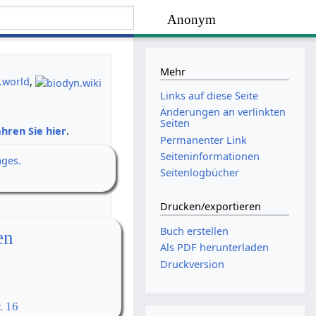
Anonym
Mehr
.world
,
Links auf diese Seite
Änderungen an verlinkten
Seiten
hren Sie hier
.
Permanenter Link
Seiten­­informationen
ages.
Seitenlogbücher
Drucken/­exportieren
Buch erstellen
en
Als PDF herunterladen
Druckversion
. 16