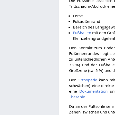
Die Fußsohle lässt sich 
Trittschaum-Abdruck eine
Ferse
Fußaußenrand
Bereich des Längsgew
Fußballen
mit den Gro
Kleinzehengrundgelenk
Den Kontakt zum Boden 
Fußinnenrandes liegt si
zu unterschiedlichen Ant
33 %) und der Fußballe
Großzehe (ca. 5 %) und d
Der
Orthopäde
kann mit
schwächen) eine direkt
eine
Dokumentation
und
Therapie
.
Da an der Fußsohle sehr 
Zehen, zwischen und unt