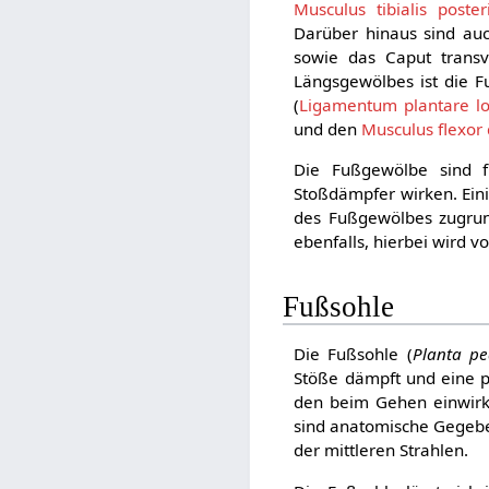
Musculus tibialis poster
Darüber hinaus sind au
sowie das Caput tran
Längsgewölbes ist die F
(
Ligamentum plantare 
und den
Musculus flexor
Die Fußgewölbe sind f
Stoßdämpfer wirken. Ein
des Fußgewölbes zugrund
ebenfalls, hierbei wird 
Fußsohle
Die Fußsohle (
Planta pe
Stöße dämpft und eine po
den beim Gehen einwirke
sind anatomische Gegebe
der mittleren Strahlen.