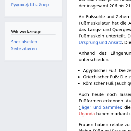
Рудольф Штайнер
der insgesamt 206 bis 2
An Fußsohle und Zehen f
Fußmuskulatur hat die 
das Längs- und Quergewö
Wikiwerkzeuge
Fußmuskeln unterteilt. D
Spezialseiten
Ursprung und Ansatz
. D
Seite zitieren
Anhand des Längenun
unterschieden:
Ägyptischer Fuß: Die zw
Griechischer Fuß: Die z
Römischer Fuß (auch qu
Auch heute noch lasse
Fußformen erkennen. Auc
(
Jäger und Sammler
, di
Uganda
haben markant u
Frauen haben relativ zu
kleine Füße bei Frauen 