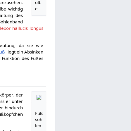
anzusehen.
ölb
be wichtig
e
haltung des
Sohlenband
lexor hallucis longus
eutung, da sie wie
fuß
liegt ein Absinken
e Funktion des Fußes
körper, der
ss er unter
er hindurch
Fuß
fußköpfchen
soh
len