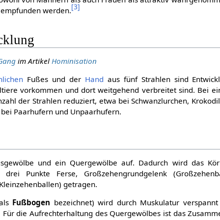
[
3
]
h empfunden werden.
cklung
 Gang
im Artikel
Hominisation
lichen
Fußes und der
Hand
aus fünf Strahlen sind Entwick
ltiere vorkommen und dort weitgehend verbreitet sind. Bei e
Anzahl der Strahlen reduziert, etwa bei Schwanzlurchen, Krokod
e bei Paarhufern und Unpaarhufern.
gsgewölbe und ein Quergewölbe auf. Dadurch wird das Kör
e drei Punkte Ferse, Großzehengrundgelenk (Großzehenb
Kleinzehenballen) getragen.
als
Fußbogen
bezeichnet) wird durch Muskulatur verspannt
. Für die Aufrechterhaltung des Quergewölbes ist das Zusamm