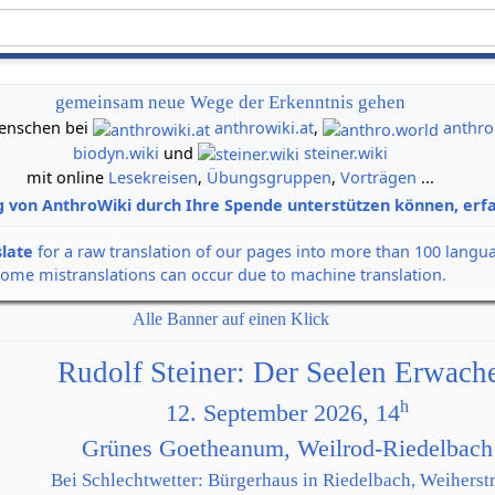
gemeinsam neue Wege der Erkenntnis gehen
 Menschen bei
anthrowiki.at
,
anthro
biodyn.wiki
und
steiner.wiki
mit online
Lesekreisen
,
Übungsgruppen
,
Vorträgen
...
g von AnthroWiki durch Ihre Spende unterstützen können, erfa
slate
for a raw translation of our pages into more than 100 langu
some mistranslations can occur due to machine translation.
Alle Banner auf einen Klick
Rudolf Steiner: Der Seelen Erwach
h
12. September 2026, 14
Grünes Goetheanum, Weilrod-Riedelbach
Bei Schlechtwetter: Bürgerhaus in Riedelbach, Weiherstr