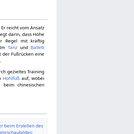
 Er reicht vom Ansatz
iegt darin, dass Höhe
r Regel mit kräftig
. Im
Tanz
und
Ballett
t der Fußrücken eine
.
h gezieltes Training
im
Hohlfuß
auf, wobei
de beim chinesischen
er beim Erstellen des
Vorschaubildes: