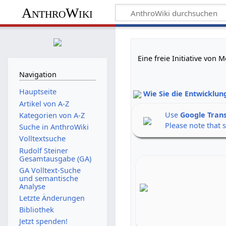
AnthroWiki
Eine freie Initiative von
Navigation
Hauptseite
Wie Sie die Entwicklun
Artikel von A-Z
Use
Google Tran
Kategorien von A-Z
Please note that 
Suche in AnthroWiki
Volltextsuche
Rudolf Steiner
Gesamtausgabe (GA)
GA Volltext-Suche
und semantische
Analyse
Letzte Änderungen
Bibliothek
Jetzt spenden!