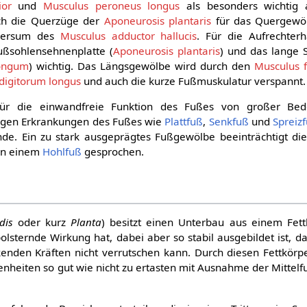
ior
und
Musculus peroneus longus
als besonders wichtig 
ch die Querzüge der
Aponeurosis plantaris
für das Quergewöl
sversum des
Musculus adductor hallucis
. Für die Aufrechter
ußsohlensehnenplatte (
Aponeurosis plantaris
) und das lange 
longum
) wichtig. Das Längsgewölbe wird durch den
Musculus f
 digitorum longus
und auch die kurze Fußmuskulatur verspannt.
ür die einwandfreie Funktion des Fußes von großer Bed
igen Erkrankungen des Fußes wie
Plattfuß
,
Senkfuß
und
Spreiz
e. Ein zu stark ausgeprägtes Fußgewölbe beeinträchtigt di
von einem
Hohlfuß
gesprochen.
dis
oder kurz
Planta
) besitzt einen Unterbau aus einem Fett
lsternde Wirkung hat, dabei aber so stabil ausgebildet ist, da
nden Kräften nicht verrutschen kann. Durch diesen Fettkörp
nheiten so gut wie nicht zu ertasten mit Ausnahme der Mittel