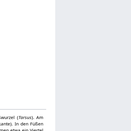
ßwurzel (
Tarsus
). Am
kante). In den Füßen
men etwa ein Viertel