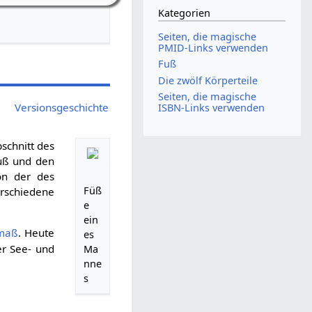
Kategorien
Seiten, die magische
PMID-Links verwenden
Fuß
Die zwölf Körperteile
Seiten, die magische
Versionsgeschichte
ISBN-Links verwenden
bschnitt des
fuß und den
von der des
Füß
rschiedene
e
ein
maß
. Heute
es
er See- und
Ma
nne
s