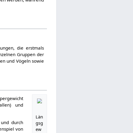
lungen, die erstmals
inzelnen Gruppen der
ilen und Vögeln sowie
pergewicht
allen) und
Län
 und durch
gsg
enspiel von
ew