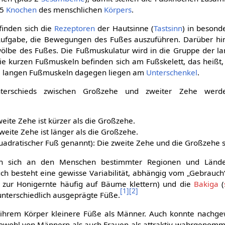
15
Knochen
des menschlichen
Körpers
.
inden sich die
Rezeptoren
der Hautsinne (
Tastsinn
) in besond
Aufgabe, die Bewegungen des Fußes auszuführen. Darüber hin
lbe des Fußes. Die Fußmuskulatur wird in die Gruppe der l
ie kurzen Fußmuskeln befinden sich am Fußskelett, das heißt,
ie langen Fußmuskeln dagegen liegen am
Unterschenkel
.
terschieds zwischen Großzehe und zweiter Zehe werd
eite Zehe ist kürzer als die Großzehe.
weite Zehe ist länger als die Großzehe.
adratischer Fuß genannt): Die zweite Zehe und die Großzehe si
n sich an den Menschen bestimmter Regionen und Länder
h besteht eine gewisse Variabilität, abhängig vom „Gebrauch
e zur Honigernte häufig auf Bäume klettern) und die
Bakiga
(
[
1
]
[
2
]
nterschiedlich ausgeprägte Füße.
 ihrem Körper kleinere Füße als Männer. Auch konnte nachg
sowohl von Männern als auch Frauen als attraktiv wahrgeno