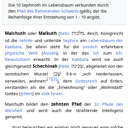
Die 10 Sephiroth im Lebensbaum verbunden durch
den
Pfad des flammenden Schwerts
(gelb), der die
Reihenfolge ihrer Entstehung von 1 - 10 angibt.
Malchuth
oder
Malkuth
(
hebr.
מלכות
,
Reich, Königreich
)
ist die
zehnte
und unterste
Sephira
am
Lebensbaum der
Kabbala
. Sie allein steht für die
sinnlich
erfahrbare
physische Welt
(
Assiah
), in der das
Ich
zum
Ich-
Bewusstsein
erwacht. In der
Kabbala
wird sie auch
gleichgesetzt
Schechinah
(
hebr.
שכינה
, abgeleitet von der
semitischen Wurzel
שָׁכַן
š-k-n „sich niederlassen,
[
1
]
[
2
]
verweilen, wohnen“
), dem
Gottesreich
auf Erden,
verstanden als die die „Einwohnung“ oder „Wohnstatt“
Gottes (
JHWH
) im
Volk Israel
.
Malchuth bildet den
zehnten Pfad
der
32 Pfade der
Weisheit
und wird auch die strahlende Intelligenz
genannt.
„Nun belauschen wir einmal noch genauer eine solche