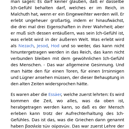
man sagen: Es darf keiner glauben, daß er dasselbe
Ich-Gefühl behalten darf, welches er im Reich, in
Malchuth hat, wenn er ein Eingeweihter werden will. Er
erlebt ungeheuer großartig, indem er hinaufwächst,
die drei mal drei Eigenschaften in ihrer Wahrheit; aber
er muß sich dessen entäußern, was sein Ich-Gefühl ist,
was erlebt wird in der äußeren Welt. Was erlebt wird
als
Nezach
,
Jesod
,
Hod
und so weiter, das kann nicht
hinuntergetragen werden in das Reich, das kann nicht
verbunden bleiben mit dem gewöhnlichen Ich-Gefühl
des Menschen. - Das war allgemeine Gesinnung. Und
man hätte den für einen Toren, für einen Irrsinnigen
und Lügner ansehen müssen, der dieser Behauptung in
den alten Zeiten widersprochen hätte.
Es waren aber die
Essäer
, welche zuerst lehrten: Es wird
kommen die Zeit, wo alles, was da oben ist,
herabgetragen werden kann, so daß es der Mensch
erleben kann trotz der Aufrechterhaltung des Ich-
Gefühles. Das ist das, was die Griechen dann genannt
haben
. Das war zuerst Lehre der
βασιλεία τών ούρανών