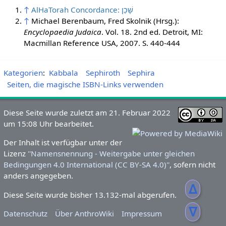
↑
AlHaTorah Concordance: שָׁכַן
↑
Michael Berenbaum, Fred Skolnik (Hrsg.):
Encyclopaedia Judaica
. Vol. 18. 2nd ed. Detroit, MI:
Macmillan Reference USA, 2007. S. 440-444
Kategorien
:
Kabbala
Sephiroth
Sephira
Seiten, die magische ISBN-Links verwenden
Diese Seite wurde zuletzt am 21. Februar 2022
um 15:08 Uhr bearbeitet.
Der Inhalt ist verfügbar unter der
Lizenz
''Namensnennung - Weitergabe unter gleichen
Bedingungen 4.0 International (CC BY-SA 4.0)''
, sofern nicht
anders angegeben.
ᐃ
Diese Seite wurde bisher 13.132-mal abgerufen.
ᐁ
Datenschutz
Über AnthroWiki
Impressum