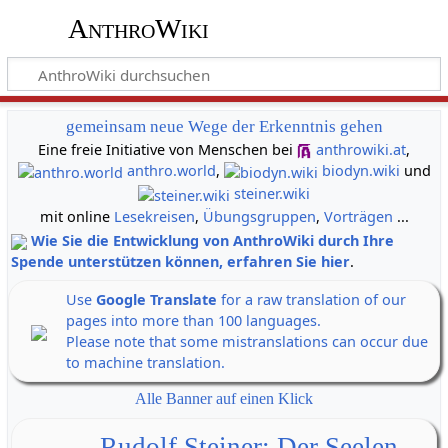
AnthroWiki
gemeinsam neue Wege der Erkenntnis gehen
Eine freie Initiative von Menschen bei
anthrowiki.at
,
anthro.world
,
biodyn.wiki
und
steiner.wiki
mit online
Lesekreisen
,
Übungsgruppen
,
Vorträgen
...
Wie Sie die Entwicklung von AnthroWiki durch Ihre
Spende unterstützen können, erfahren Sie hier
.
Use
Google Translate
for a raw translation of our
pages into more than 100 languages.
Please note that some mistranslations can occur due
to machine translation.
Alle Banner auf einen Klick
Rudolf Steiner: Der Seelen