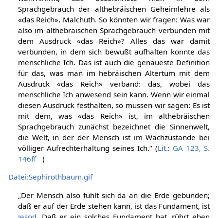
Sprachgebrauch der althebräischen Geheimlehre als
«das Reich», Malchuth. So könnten wir fragen: Was war
also im althebräischen Sprachgebrauch verbunden mit
dem Ausdruck «das Reich»? Alles das war damit
verbunden, in dem sich bewußt aufhalten konnte das
menschliche Ich. Das ist auch die genaueste Definition
für das, was man im hebräischen Altertum mit dem
Ausdruck «das Reich» verband: das, wobei das
menschliche Ich anwesend sein kann. Wenn wir einmal
diesen Ausdruck festhalten, so müssen wir sagen: Es ist
mit dem, was «das Reich» ist, im althebräischen
Sprachgebrauch zunächst bezeichnet die Sinnenwelt,
die Welt, in der der Mensch ist im Wachzustande bei
völliger Aufrechterhaltung seines Ich.“ (
Lit.
:
GA 123, S.
146ff
)
Datei:Sephirothbaum.gif
„Der Mensch also fühlt sich da an die Erde gebunden;
daß er auf der Erde stehen kann, ist das Fundament, ist
Jesod
. Daß er ein solches Fundament hat, rührt eben