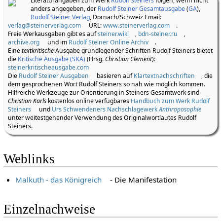
Literaturangaben zum Werk
Rudolf Steiners
folgen, wenn nicht
anders angegeben, der
Rudolf Steiner Gesamtausgabe
(
GA
),
Rudolf Steiner Verlag
, Dornach/Schweiz Email:
verlag@steinerverlag.com
URL:
www.steinerverlag.com
.
Freie Werkausgaben gibt es auf
steiner.wiki
,
bdn-steiner.ru
,
archive.org
und im
Rudolf Steiner Online Archiv
.
Eine
textkritische
Ausgabe grundlegender Schriften Rudolf Steiners bietet
die
Kritische Ausgabe (SKA)
(Hrsg.
Christian Clement
):
steinerkritischeausgabe.com
Die
Rudolf Steiner Ausgaben
basieren auf
Klartextnachschriften
, die
dem gesprochenen Wort Rudolf Steiners so nah wie möglich kommen.
Hilfreiche Werkzeuge zur Orientierung in Steiners Gesamtwerk sind
Christian Karls
kostenlos online verfügbares
Handbuch zum Werk Rudolf
Steiners
und
Urs Schwendeners Nachschlagewerk
Anthroposophie
unter weitestgehender Verwendung des Originalwortlautes Rudolf
Steiners.
Weblinks
Malkuth - das Königreich
- Die Manifestation
Einzelnachweise