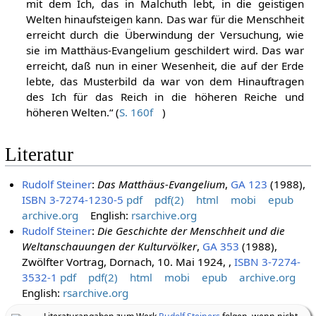
mit dem Ich, das in Malchuth lebt, in die geistigen
Welten hinaufsteigen kann. Das war für die Menschheit
erreicht durch die Überwindung der Versuchung, wie
sie im Matthäus-Evangelium geschildert wird. Das war
erreicht, daß nun in einer Wesenheit, die auf der Erde
lebte, das Musterbild da war von dem Hinauftragen
des Ich für das Reich in die höheren Reiche und
höheren Welten.“ (
S. 160f
)
Literatur
Rudolf Steiner
:
Das Matthäus-Evangelium
,
GA 123
(1988),
ISBN 3-7274-1230-5
pdf
pdf(2)
html
mobi
epub
archive.org
English:
rsarchive.org
Rudolf Steiner
:
Die Geschichte der Menschheit und die
Weltanschauungen der Kulturvölker
,
GA 353
(1988),
Zwölfter Vortrag, Dornach, 10. Mai 1924, ,
ISBN 3-7274-
3532-1
pdf
pdf(2)
html
mobi
epub
archive.org
English:
rsarchive.org