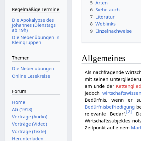
5
Arten
Regelmäßige Termine
6
Siehe auch
7
Literatur
Die Apokalypse des
8
Weblinks
Johannes (Dienstags
ab 19h)
9
Einzelnachweise
Die Nebenübungen in
Kleingruppen
Allgemeines
Themen
Die Nebenübungen
Als nachfragende Wirts
Online Lesekreise
mit seinen Unterglieder
am Ende der
Kettenglie
Forum
jedoch
wirtschaftswissen
Bedürfnis, wenn er s
Home
Bedürfnisbefriedigung
be
AG (1913)
[
2
]
relevante Bedarf.
Der
Vorträge (Audio)
Wirtschaftssubjektes no
Vorträge (Video)
Zeitpunkt auf einem
Mar
Vorträge (Texte)
Herunterladen