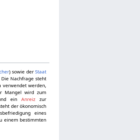
cher
) sowie der
Staat
. Die Nachfrage steht
m verwendet werden,
ver Mangel wird zum
 und ein
Anreiz
zur
tsteht der ökonomisch
befriedigung eines
 zu einem bestimmten