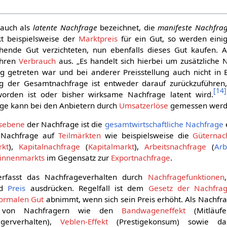
 auch als
latente Nachfrage
bezeichnet, die
manifeste Nachfra
t beispielsweise der
Marktpreis
für ein Gut, so werden eini
chende Gut verzichteten, nun ebenfalls dieses Gut kaufen.
ihren
Verbrauch
aus. „Es handelt sich hierbei um zusätzliche 
ng getreten war und bei anderer Preisstellung auch nicht in 
 der Gesamtnachfrage ist entweder darauf zurückzuführen, 
[
14
]
rden ist oder bisher wirksame Nachfrage latent wird.
ge kann bei den Anbietern durch
Umsatzerlöse
gemessen werd
sebene
der Nachfrage ist die
gesamtwirtschaftliche Nachfrage
ie Nachfrage auf
Teilmärkten
wie beispielsweise die
Güternac
rkt
),
Kapitalnachfrage
(
Kapitalmarkt
),
Arbeitsnachfrage
(
Arb
innenmarkts
im Gegensatz zur
Exportnachfrage
.
rfasst das Nachfrageverhalten durch
Nachfragefunktionen
nd
Preis
ausdrücken. Regelfall ist dem
Gesetz der Nachfra
ormalen Gut
abnimmt, wenn sich sein Preis erhöht. Als Nachfr
te von Nachfragern wie den
Bandwageneffekt
(Mitläufe
agerverhalten),
Veblen-Effekt
(Prestigekonsum) sowie 