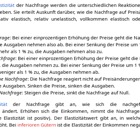
stizität
der Nachfrage werden die unterschiedlichen Reaktion
ben. Sie erteilt Auskunft darüber, wie die Nachfrage auf Prei
tiv elastisch, relativ unelastisch, vollkommen elastisch 
frage
: Bei einer einprozentigen Erhöhung der Preise geht die
die Ausgaben nehmen also ab. Bei einer Senkung der Preise um
hr als 1 % zu, die Ausgaben nehmen also zu.
chfrage
: Bei einer einprozentigen Erhöhung der Preise geht d
k, die Ausgaben nehmen zu. Bei einer Senkung der Preise um 1
niger als 1 % zu, die Ausgaben nehmen ab.
he Nachfrage
: Die Nachfrage reagiert nicht auf Preisänderungen
ie Ausgaben. Sinken die Preise, sinken die Ausgaben.
 Nachfrage
: Steigen die Preise, sinkt die Nachfrage auf Null.
ität
der Nachfrage gibt an, wie sich die nachgef
ändert. Erhöhen sich die Einkommen, nimmt die Nachfrage
 Elastizität ist positiv). Der Elastizitätswert gibt an, in we
öht. Bei
inferioren Gütern
ist die Elastizität der Einkommen nega