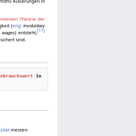
Smiths Äußerungen in
emeinen Theorie der
keit (
eng.
involuntary
[
11
]
) entsteht,
y wages
sichert sind.
Gebrauchswert
 in 
.
izität
messen.