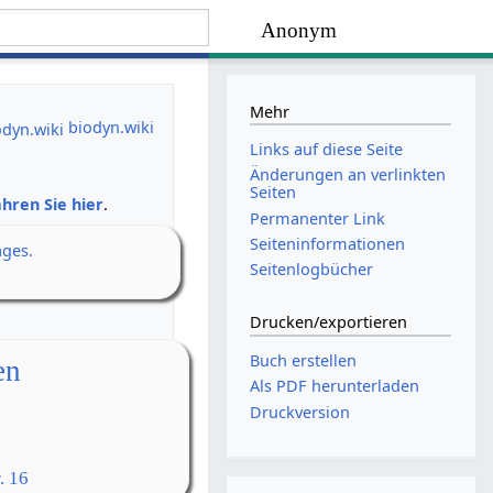
Anonym
Mehr
biodyn.wiki
Links auf diese Seite
Änderungen an verlinkten
Seiten
hren Sie hier
.
Permanenter Link
Seiten­­informationen
ages.
Seitenlogbücher
Drucken/­exportieren
Buch erstellen
en
Als PDF herunterladen
Druckversion
. 16