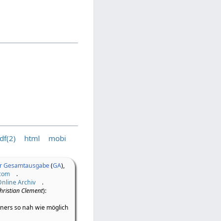
df(2)
html
mobi
er Gesamtausgabe
(
GA
),
.com
.
Online Archiv
.
hristian Clement
):
iners so nah wie möglich