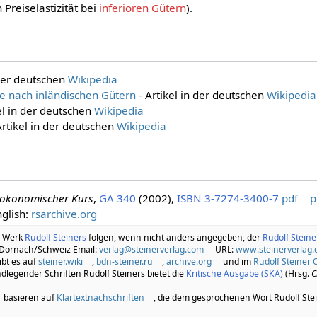
Preiselastizität bei
inferioren Gütern
).
 der deutschen
Wikipedia
e nach inländischen Gütern
- Artikel in der deutschen
Wikipedia
el in der deutschen
Wikipedia
Artikel in der deutschen
Wikipedia
lökonomischer Kurs
,
GA 340
(2002),
ISBN 3-7274-3400-7
pdf
p
glish:
rsarchive.org
m Werk
Rudolf Steiners
folgen, wenn nicht anders angegeben, der
Rudolf Stein
 Dornach/Schweiz Email:
verlag@steinerverlag.com
URL:
www.steinerverlag
bt es auf
steiner.wiki
,
bdn-steiner.ru
,
archive.org
und im
Rudolf Steiner 
legender Schriften Rudolf Steiners bietet die
Kritische Ausgabe (SKA)
(Hrsg.
C
basieren auf
Klartextnachschriften
, die dem gesprochenen Wort Rudolf Ste