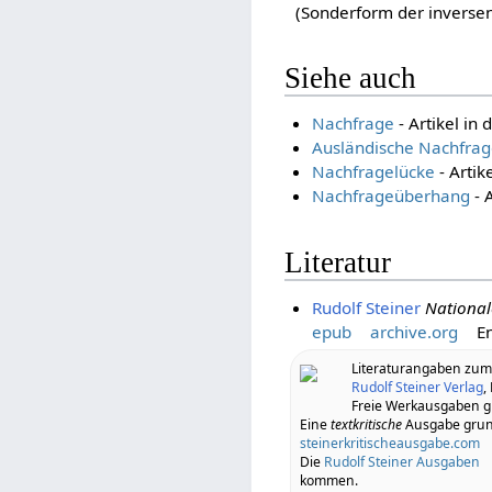
(Sonderform der inversen 
Siehe auch
Nachfrage
- Artikel in
Ausländische Nachfrag
Nachfragelücke
- Artik
Nachfrageüberhang
- 
Literatur
Rudolf Steiner
Nationa
epub
archive.org
En
Literaturangaben zu
Rudolf Steiner Verlag
,
Freie Werkausgaben gi
Eine
textkritische
Ausgabe grund
steinerkritischeausgabe.com
Die
Rudolf Steiner Ausgaben
kommen.