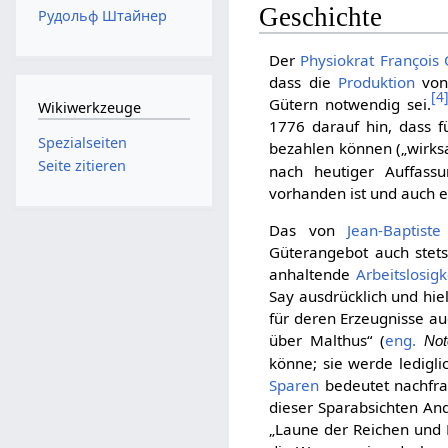
Geschichte
Рудольф Штайнер
Der
Physiokrat
François
dass die
Produktion
von
[
4
Gütern notwendig sei.
Wikiwerkzeuge
1776 darauf hin, dass f
Spezialseiten
bezahlen können („wirk
Seite zitieren
nach heutiger Auffass
vorhanden ist und auch e
Das von
Jean-Baptist
Güterangebot auch stet
anhaltende
Arbeitslosigk
Say ausdrücklich und hie
für deren Erzeugnisse a
über Malthus“ (
eng.
Not
könne; sie werde ledigl
Sparen
bedeutet nachfra
dieser Sparabsichten An
„Laune der Reichen und K