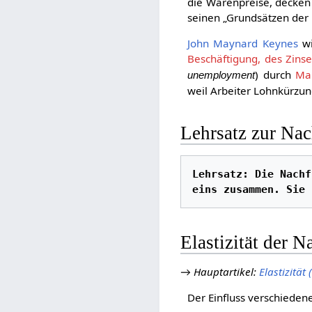
die Warenpreise, decken s
seinen „Grundsätzen der 
John Maynard Keynes
wi
Beschäftigung, des Zins
) durch
Ma
unemployment
weil Arbeiter Lohnkürzu
Lehrsatz zur Nac
Lehrsatz: Die Nachf
eins zusammen. Sie 
Elastizität der N
→
Hauptartikel
:
Elastizität 
Der Einfluss verschieden