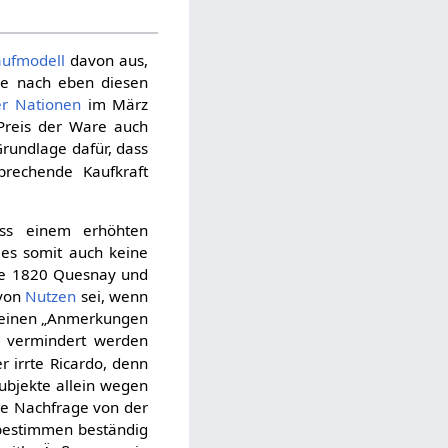
laufmodell
davon aus,
ge nach eben diesen
r Nationen
im März
 Preis der Ware auch
Grundlage dafür, dass
rechende Kaufkraft
ass einem erhöhten
es somit auch keine
re 1820 Quesnay und
 von
Nutzen
sei, wenn
seinen „Anmerkungen
 vermindert werden
r irrte Ricardo, denn
bjekte allein wegen
e Nachfrage von der
 bestimmen beständig