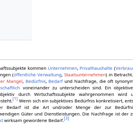
chaftssubjekte kommen
Unternehmen
,
Privathaushalte
(
Verbrau
ungen (
öffentliche Verwaltung
,
Staatsunternehmen
) in Betracht
der
Mangel
,
Bedürfnis
,
Bedarf
und Nachfrage, die oft synony
schaftlich
voneinander zu unterscheiden sind. Ein objekti
ubjektiv durch Wirtschaftssubjekte wahrgenommen wird
[
1
]
steht.
Wenn sich ein subjektives Bedürfnis konkretisiert, en
 Bedarf ist die Art und/oder Menge der zur Bedürfnis
twendigen Güter und Dienstleistungen. Die Nachfrage ist der
[
3
]
kt
wirksam gewordene Bedarf.