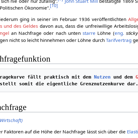
ich nie oder nur zufällig“.
John Stuart Mill
bestätigte 1869 
[
10
]
Politischen Ökonomie“.
ederum ging in seiner im Februar 1936 veröffentlichten
Allg
es und des Geldes
davon aus, dass die unfreiwillige Arbeitslosig
ngel
an Nachfrage oder nach unten
starre
Löhne (
eng.
stick
ngen nicht so leicht hinnehmen oder Löhne durch
Tarifvertrag
ge
hfragefunktion
ragekurve fällt praktisch mit dem 
Nutzen
 und dem 
stellt somit die eigentliche Grenznutzenkurve dar
achfrage
(Wirtschaft)
er Faktoren auf die Höhe der Nachfrage lässt sich über die
Elast