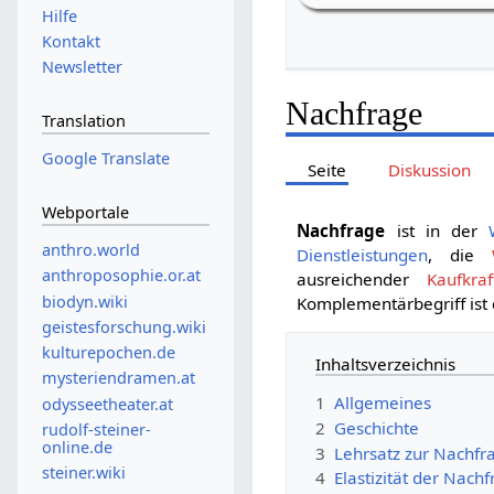
Hilfe
Kontakt
Newsletter
Nachfrage
Translation
Google Translate
Seite
Diskussion
Webportale
Nachfrage
ist in der
anthro.world
Dienstleistungen
, die
anthroposophie.or.at
ausreichender
Kaufkraf
biodyn.wiki
Komplementärbegriff ist
geistesforschung.wiki
kulturepochen.de
Inhaltsverzeichnis
mysteriendramen.at
1
Allgemeines
odysseetheater.at
2
Geschichte
rudolf-steiner-
online.de
3
Lehrsatz zur Nachfr
steiner.wiki
4
Elastizität der Nach