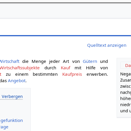
Quelltext anzeigen
Wirtschaft
die Menge jeder Art von
Gütern
und
Da
Wirtschaftssubjekte
durch
Kauf
mit Hilfe von
t
zu einem bestimmten
Kaufpreis
erwerben.
Negat
Zus
 das
Angebot
.
zwisc
nachg
höher
niedr
und 
agefunktion
frage