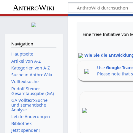
AnthroWiki
Eine freie Initiative vo
Navigation
Hauptseite
Wie Sie die Entwicklun
Artikel von A-Z
Use
Google Tran
Kategorien von A-Z
Please note that 
Suche in AnthroWiki
Volltextsuche
Rudolf Steiner
Gesamtausgabe (GA)
GA Volltext-Suche
und semantische
Analyse
Letzte Änderungen
Bibliothek
Jetzt spenden!