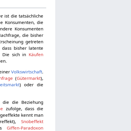
ge
ist die tatsächliche
ge Konsumenten, die
 Andere Konsumenten
Nachfrage, die bisher
Erscheinung getreten
dass bisher latente
Die sich in
Käufen
en.
einer
Volkswirtschaft
.
hfrage
(
Gütermarkt
),
eitsmarkt
) oder die
, die die Beziehung
ge
zufolge, dass die
ageeffekte kennt man
reffekt),
Snobeffekt
das
Giffen-Paradoxon