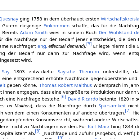
 Quesnay
ging 1758 in dem überhaupt ersten
Wirtschaftskreis
 Gütern dasjenige
Einkommen
schaffe, das für die Nachfra
]
Bereits
Adam Smith
wies in seinem Buch
Der Wohlstand de
ür die Nachfrage nur der Bedarf jener entscheidet, die den
[
5
]
same Nachfrage“;
eng.
).
Er legte hiermit die 
effectual demand
ung der Bedarf nur dann zur Nachfrage wird, wenn entsp
ingesetzt wird.
e Say
1803 entwickelte
Saysche Theorem
unterstellte, d
s eine entsprechend erhöhte Nachfrage gegenüberstehe und 
eit
geben könne.
Thomas Robert Malthus
widersprach im Jah
lt ihnen entgegen, dass eine vergrößerte Produktion nur dann
[
6
]
uch eine Nachfrage bestehe.
David Ricardo
betonte 1820 in 
), dass die Nachfrage durch
Sparsamkeit
nicht
es on Malthus
[
7
]
ich von dem einen Konsumenten auf andere übertragen.
Hie
gedämpfenden Konsumverzicht, während andere Wirtschaftssu
derer nicht zu Nachfragern werden. Für
Karl Marx
hing 1844 di
[
8
]
apitalisten“ ab.
„Nachfrage und Zufuhr [Angebot, d. Verf.]
[
9
]