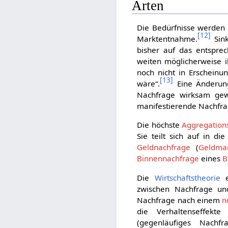
Arten
Die Bedürfnisse werden
[
12
]
Marktentnahme.
Sink
bisher auf das entspre
weiten möglicherweise 
noch nicht in Erscheinu
[
13
]
wäre“.
Eine Änderung
Nachfrage wirksam gewo
manifestierende Nachfra
Die höchste
Aggregation
Sie teilt sich auf in d
Geldnachfrage
(
Geldma
Binnennachfrage
eines
B
Die
Wirtschaftstheorie
e
zwischen Nachfrage u
Nachfrage nach einem
n
die Verhaltenseffek
(gegenläufiges Nachfr