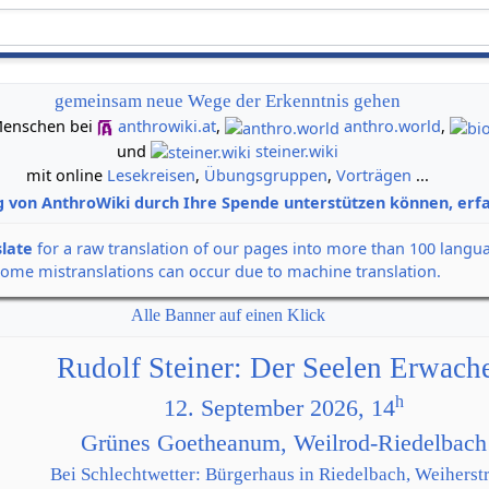
gemeinsam neue Wege der Erkenntnis gehen
n Menschen bei
anthrowiki.at
,
anthro.world
,
und
steiner.wiki
mit online
Lesekreisen
,
Übungsgruppen
,
Vorträgen
...
g von AnthroWiki durch Ihre Spende unterstützen können, erfa
slate
for a raw translation of our pages into more than 100 langu
some mistranslations can occur due to machine translation.
Alle Banner auf einen Klick
Rudolf Steiner: Der Seelen Erwach
h
12. September 2026, 14
Grünes Goetheanum, Weilrod-Riedelbach
Bei Schlechtwetter: Bürgerhaus in Riedelbach, Weiherstr