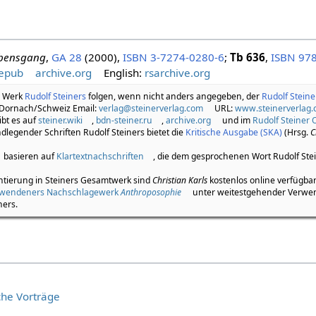
bensgang
,
GA 28
(2000),
ISBN 3-7274-0280-6
;
Tb 636
,
ISBN 978
epub
archive.org
English:
rsarchive.org
m Werk
Rudolf Steiners
folgen, wenn nicht anders angegeben, der
Rudolf Stein
 Dornach/Schweiz Email:
verlag@steinerverlag.com
URL:
www.steinerverlag
bt es auf
steiner.wiki
,
bdn-steiner.ru
,
archive.org
und im
Rudolf Steiner 
legender Schriften Rudolf Steiners bietet die
Kritische Ausgabe (SKA)
(Hrsg.
C
basieren auf
Klartextnachschriften
, die dem gesprochenen Wort Rudolf Ste
ntierung in Steiners Gesamtwerk sind
Christian Karls
kostenlos online verfügba
hwendeners Nachschlagewerk
Anthroposophie
unter weitestgehender Verwe
ners.
iche Vorträge