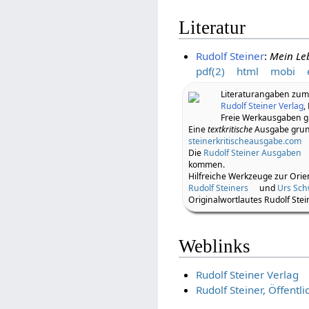
Literatur
Rudolf Steiner
:
Mein Le
pdf(2)
html
mobi
Literaturangaben zu
Rudolf Steiner Verlag
,
Freie Werkausgaben gi
Eine
textkritische
Ausgabe grund
steinerkritischeausgabe.com
Die
Rudolf Steiner Ausgaben
kommen.
Hilfreiche Werkzeuge zur Orie
Rudolf Steiners
und
Urs Sc
Originalwortlautes Rudolf Stei
Weblinks
Rudolf Steiner Verlag
Rudolf Steiner, Öffentl