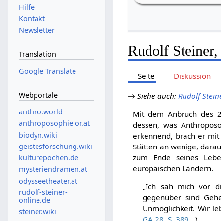
Hilfe
Kontakt
Newsletter
Rudolf Steiner,
Translation
Google Translate
Seite
Diskussion
Webportale
→
Siehe auch
:
Rudolf Stei
anthro.world
Mit dem Anbruch des 20
anthroposophie.or.at
dessen, was Anthroposop
biodyn.wiki
erkennend, brach er mit 
geistesforschung.wiki
Stätten an wenige, darau
zum Ende seines Leben
kulturepochen.de
europäischen Ländern.
mysteriendramen.at
odysseetheater.at
„Ich sah mich vor d
rudolf-steiner-
gegenüber sind Gehei
online.de
Unmöglichkeit. Wir lebe
steiner.wiki
GA 28, S. 389
)