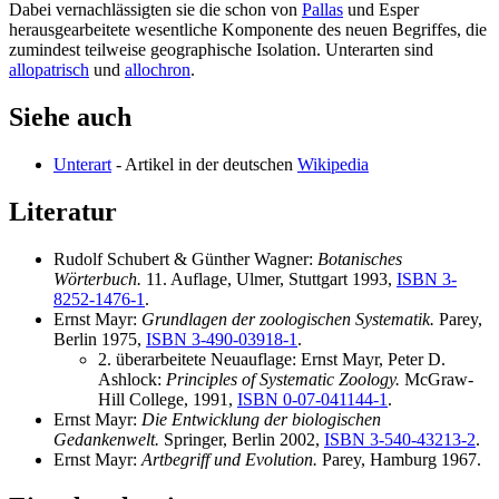
Dabei vernachlässigten sie die schon von
Pallas
und Esper
herausgearbeitete wesentliche Komponente des neuen Begriffes, die
zumindest teilweise geographische Isolation. Unterarten sind
allopatrisch
und
allochron
.
Siehe auch
Unterart
- Artikel in der deutschen
Wikipedia
Literatur
Rudolf Schubert & Günther Wagner:
Botanisches
Wörterbuch.
11. Auflage, Ulmer, Stuttgart 1993,
ISBN 3-
8252-1476-1
.
Ernst Mayr:
Grundlagen der zoologischen Systematik.
Parey,
Berlin 1975,
ISBN 3-490-03918-1
.
2. überarbeitete Neuauflage: Ernst Mayr, Peter D.
Ashlock:
Principles of Systematic Zoology.
McGraw-
Hill College, 1991,
ISBN 0-07-041144-1
.
Ernst Mayr:
Die Entwicklung der biologischen
Gedankenwelt.
Springer, Berlin 2002,
ISBN 3-540-43213-2
.
Ernst Mayr:
Artbegriff und Evolution.
Parey, Hamburg 1967.