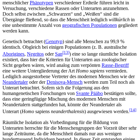
menschlicher
Phänotypen
verschiedener Erdteile führen leicht in
Versuchung, verschiedene Rassen oder Unterarten anzunehmen.
Doch selbst zwischen „Schwarzen“ und „Weißen“ sind die
Übergänge fließend, so dass die Menschheit lediglich
willkürlich
in
eine unbestimmte Anzahl von
geografischen Populationen
gegliedert
werden kann.
Genetisch betrachtet (
Genotyp
) sind alle Menschen zu 99,9 %
identisch. Obgleich bei einigen Populationen (z. B. australische
[
13
]
Aborigines
,
Negritos
oder
San
) eine so lange räumliche Isolation
existiert, dass hier die Kriterien für Unterarten aus zoologischer
Sicht gegeben wären, wird analog zum verpönten
Rasse-Begriff
eine weitere Untergliederung der Art
Homo sapiens
vermieden.
Lediglich ausgestorbene Vertreter des modernen Menschen wie der
Neandertaler
oder der
Denisova-Mensch
werden zum Teil noch als
Unterart betrachtet. Sofern sich die Folgerung aus den
humangenetischen Forschungen von
Svante Pääbo
bestätigen sollte,
dass eine geringfügige Mischung des modernen Menschen mit
Neandertalern stattgefunden hat, könnte der Neandertaler als
[
14
]
Unterart (
Homo
sapiens
neanderthalensis
) ausgewiesen werden.
Räumliche Isolation als Vorbedingung für die Bildung von
Unterarten herrschte für die Menschengruppen der Vorzeit über sehr
lange Zeiträume, da die Menschheit damals nur aus wenigen
hunderttausend Individuen bestand. In dieser Zeit entstanden einige