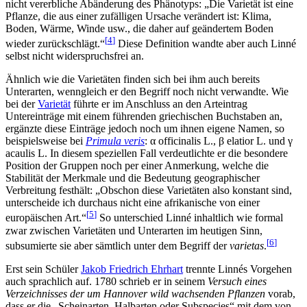
nicht vererbliche Abänderung des Phänotyps: „Die Varietät ist eine
Pflanze, die aus einer zufälligen Ursache verändert ist: Klima,
Boden, Wärme, Winde usw., die daher auf geändertem Boden
[
4
]
wieder zurückschlägt.“
Diese Definition wandte aber auch Linné
selbst nicht widerspruchsfrei an.
Ähnlich wie die Varietäten finden sich bei ihm auch bereits
Unterarten, wenngleich er den Begriff noch nicht verwandte. Wie
bei der
Varietät
führte er im Anschluss an den Arteintrag
Untereinträge mit einem führenden griechischen Buchstaben an,
ergänzte diese Einträge jedoch noch um ihnen eigene Namen, so
beispielsweise bei
Primula veris
: α officinalis L., β elatior L. und γ
acaulis L. In diesem speziellen Fall verdeutlichte er die besondere
Position der Gruppen noch per einer Anmerkung, welche die
Stabilität der Merkmale und die Bedeutung geographischer
Verbreitung festhält: „Obschon diese Varietäten also konstant sind,
unterscheide ich durchaus nicht eine afrikanische von einer
[
5
]
europäischen Art.“
So unterschied Linné inhaltlich wie formal
zwar zwischen Varietäten und Unterarten im heutigen Sinn,
[
6
]
subsumierte sie aber sämtlich unter dem Begriff der
varietas
.
Erst sein Schüler
Jakob Friedrich Ehrhart
trennte Linnés Vorgehen
auch sprachlich auf. 1780 schrieb er in seinem
Versuch eines
Verzeichnisses der um Hannover wild wachsenden Pflanzen
vorab,
dass er die „Scheinarten, Halbarten oder Subspecies“ mit dem von