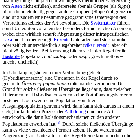
paarungsfähig sind (also ein wichtiges Kriterium der Abgrenzung
von
Arten
nicht erfüllen), andererseits aber als Gruppe (als
Sippe
)
hinreichend eindeutig gegen andere Gruppen (Sippen) abgrenzbar
sind und zudem eine bestimmte geographische Unterregion des
Verbreitungsgebietes der Art bewohnen. Die
Systematiker
führen
somit Unterarten vor allem bei besonders formenreichen Arten ein,
wobei eine wirklich scharfe Abgrenzung dieser infraspezifischen
Taxa
nicht immer gelingt.
Rezente
Unterarten sind stets räumlich
oder zeitlich unterschiedlich ausgebreitet (
vikariierend
), aber oft
nicht völlig isoliert. Bei Kreuzung bilden sie in der Regel fertile
Bastarde
(abgekürzt:
nothosubsp
. oder
nssp
., griech. nóthos =
unecht, unehelich).
Im Überlappungsbereich ihrer Verbreitungsgebiete
(Hybridisationszone) sind Unterarten in der Regel durch so
genannte
Übergangspopulationen
miteinander verbunden. Der
Grund für solche fließenden Übergänge liegt darin, dass zwischen
Unterarten mit Hybridisationszonen keine Fortpflanzungsbarrieren
bestehen. Doch wenn eine Population von ihrer
Ausgangspopulation getrennt wird, dann kann sich daraus in einem
stetig fortlaufenden Prozess der
Artbildung
eine neue Art
entwickeln, die dann Isolationsmechanismen zu den anderen
[
3
]
Populationen erworben hat.
Durch solche fließenden Übergänge
kann es viele verschiedene Formen geben. Heute werden zur
Abgrenzung von Unterarten in der Regel keine kontinuierlich über