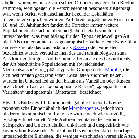
ähnlich waren, wenn sie vom selben Ort oder aus derselben Region
stammten, wohingegen die Verschiedenheit besonders ausgeprägt
war, wenn Serien weit auseinander liegender Lokalitäten
miteinander verglichen wurden. Auf ihren ausgedehnten Reisen im
18. und 19. Jahrhundert fanden die Forscher immer weitere
Populationen, die sich in allen möglichen Details von dem
unterschieden, was man bislang für den Typus der jeweiligen Art
hielt. Als man erkannte, dass geographische Variationen etwas völlig
anderes sind als das was bislang als
Rassen
oder Varietäten
bezeichnet wurde, versuchte man das auch terminologisch zum
Ausdruck zu bringen. Auf bestimmte Teilareale des Gesamtareals
der Art beschränkte Populationen mit abweichender
Merkmalsausprägung, phänotypische Gruppen oder
Morphe
, die
sich bestimmten geographischen Lokalitäten zuordnen ließen,
wurden im Unterschied zu den bislang als Varietäten oder Rassen
bezeichneten Taxa als „geographische Rassen“, „geographische
Varietäten“ und später als „Unterarten“ bezeichnet.
Etwa bis Ende des 19. Jahrhunderts galt die Unterart als eine
taxonomische Einheit ähnlich der
Morphospezies
, jedoch von
niederem taxonomischem Rang, sie wurde nach wie vor völlig
typologisch behandelt. Viele Autoren benutzten die Termini
Subspezies und Unterart ähnlich unkritisch und unspezifisch wie
zuvor schon Rasse oder Varietät und bezeichneten damit beliebige
unterscheidbare Einheiten, die weniger verschieden waren als Arten.