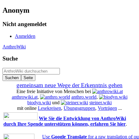
Anonym
Nicht angemeldet
Anmelden
AnthroWiki
Suche
gemeinsam neue Wege der Erkenntnis gehen
Eine freie Initiative von Menschen bei
anthrowiki.at
,
anthro.world
,
biodyn.wiki
und
steiner.wiki
mit online
Lesekreisen
,
Übungsgruppen
,
Vorträgen
...
Wie Sie die Entwicklung von AnthroWiki
durch Ihre Spende unterstützen können, erfahren Sie hier
.
Use
Google Translate
for a raw translation of o