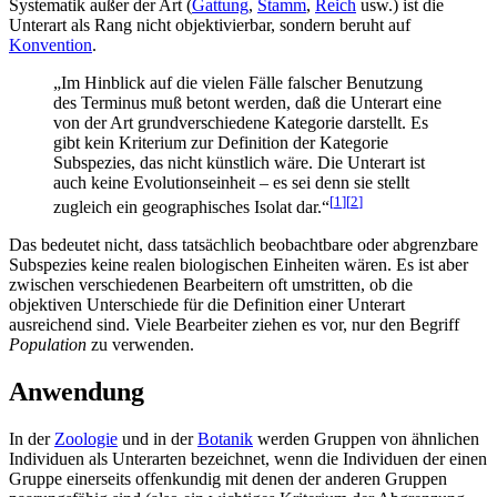
Systematik außer der Art (
Gattung
,
Stamm
,
Reich
usw.) ist die
Unterart als Rang nicht objektivierbar, sondern beruht auf
Konvention
.
„Im Hinblick auf die vielen Fälle falscher Benutzung
des Terminus muß betont werden, daß die Unterart eine
von der Art grundverschiedene Kategorie darstellt. Es
gibt kein Kriterium zur Definition der Kategorie
Subspezies, das nicht künstlich wäre. Die Unterart ist
auch keine Evolutionseinheit – es sei denn sie stellt
[
1
]
[
2
]
zugleich ein geographisches Isolat dar.“
Das bedeutet nicht, dass tatsächlich beobachtbare oder abgrenzbare
Subspezies keine realen biologischen Einheiten wären. Es ist aber
zwischen verschiedenen Bearbeitern oft umstritten, ob die
objektiven Unterschiede für die Definition einer Unterart
ausreichend sind. Viele Bearbeiter ziehen es vor, nur den Begriff
Population
zu verwenden.
Anwendung
In der
Zoologie
und in der
Botanik
werden Gruppen von ähnlichen
Individuen als Unterarten bezeichnet, wenn die Individuen der einen
Gruppe einerseits offenkundig mit denen der anderen Gruppen