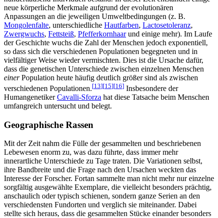
neue körperliche Merkmale aufgrund der evolutionären
Anpassungen an die jeweiligen Umweltbedingungen (z. B.
Mongolenfalte
, unterschiedliche
Hautfarben
,
Lactosetoleranz
,
Zwergwuchs
,
Fettsteiß
,
Pfefferkornhaar
und einige mehr). Im Laufe
der Geschichte wuchs die Zahl der Menschen jedoch exponentiell,
so dass sich die verschiedenen Populationen begegneten und in
vielfältiger Weise wieder vermischten. Dies ist die Ursache dafür,
dass die genetischen Unterschiede zwischen einzelnen Menschen
einer
Population heute häufig deutlich größer sind als zwischen
[
13
]
[
15
]
[
16
]
verschiedenen Populationen.
Insbesondere der
Humangenetiker
Cavalli-Sforza
hat diese Tatsache beim Menschen
umfangreich untersucht und belegt.
Geographische Rassen
Mit der Zeit nahm die Fülle der gesammelten und beschriebenen
Lebewesen enorm zu, was dazu führte, dass immer mehr
innerartliche Unterschiede zu Tage traten. Die Variationen selbst,
ihre Bandbreite und die Frage nach den Ursachen weckten das
Interesse der Forscher. Fortan sammelte man nicht mehr nur einzelne
sorgfältig ausgewählte Exemplare, die vielleicht besonders prächtig,
anschaulich oder typisch schienen, sondern ganze Serien an den
verschiedensten Fundorten und verglich sie miteinander. Dabei
stellte sich heraus, dass die gesammelten Stücke einander besonders