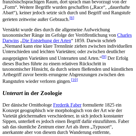
französischsprachigen Raum, dort sprach man bevorzugt von der
„Form“. Weitere Begriffe wurden geschaffen („Race“, „dauerhafte
Abart“), keiner jedoch setzte sich durch und Begriff und Rangstufe
[
6
]
gerieten zeitweise außer Gebrauch.
Verstärkt wurde dies durch die allgemeine Aufweichung
taxonomischer Ränge im Gefolge der Veröffentlichung von
Charles
Darwins
„
Die Entstehung der Arten
“ 1859. Darwin schrieb
„Niemand kann eine klare Trennlinie ziehen zwischen individuellen
Unterschieden und leichten Varietäten; oder zwischen deutlicher
[
9
]
ausgeprägten Varietäten und Unterarten und Arten.“
Der Erfolg
dieses Buches führte zu einem relativen Rückschritt in
taxonomischer Hinsicht, da durch seinen fließenden und künstlichen
Artbegriff zuvor bereits errungene Abgrenzungen zwischen den
[
10
]
Rangstufen wieder verloren gingen.
Unterart
in der Zoologie
Der dänische Ornithologe
Frederik Faber
formulierte 1825 ein
Konzept geographisch wie morphologisch von der Art wie der
Varietät gleichermaßen verschiedener, in sich jedoch konstanter
Sippen, unterließ es jedoch einen Begriff dafür einzuführen. Faber
sah das räumliche Zentrum einer Art als ihren „Typusort“,
anerkannte aber von diesem durch Wanderung entfernte,