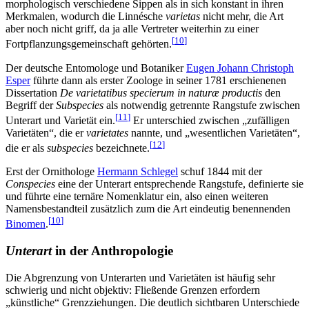
morphologisch verschiedene Sippen als in sich konstant in ihren
Merkmalen, wodurch die Linnésche
varietas
nicht mehr, die Art
aber noch nicht griff, da ja alle Vertreter weiterhin zu einer
[
10
]
Fortpflanzungsgemeinschaft gehörten.
Der deutsche Entomologe und Botaniker
Eugen Johann Christoph
Esper
führte dann als erster Zoologe in seiner 1781 erschienenen
Dissertation
De varietatibus specierum in naturæ productis
den
Begriff der
Subspecies
als notwendig getrennte Rangstufe zwischen
[
11
]
Unterart und Varietät ein.
Er unterschied zwischen „zufälligen
Varietäten“, die er
varietates
nannte, und „wesentlichen Varietäten“,
[
12
]
die er als
subspecies
bezeichnete.
Erst der Ornithologe
Hermann Schlegel
schuf 1844 mit der
Conspecies
eine der Unterart entsprechende Rangstufe, definierte sie
und führte eine ternäre Nomenklatur ein, also einen weiteren
Namensbestandteil zusätzlich zum die Art eindeutig benennenden
[
10
]
Binomen
.
Unterart
in der Anthropologie
Die Abgrenzung von Unterarten und Varietäten ist häufig sehr
schwierig und nicht objektiv: Fließende Grenzen erfordern
„künstliche“ Grenzziehungen. Die deutlich sichtbaren Unterschiede