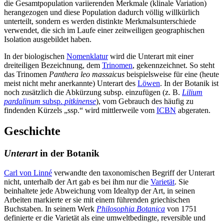
die Gesamtpopulation variierenden Merkmale (klinale Variation)
herangezogen und diese Population dadurch völlig willkürlich
unterteilt, sondern es werden distinkte Merkmalsunterschiede
verwendet, die sich im Laufe einer zeitweiligen geographischen
Isolation ausgebildet haben.
In der biologischen
Nomenklatur
wird die Unterart mit einer
dreiteiligen Bezeichnung, dem
Trinomen
, gekennzeichnet. So steht
das Trinomen
Panthera leo massaicus
beispielsweise für eine (heute
meist nicht mehr anerkannte) Unterart des
Löwen
. In der Botanik ist
noch zusätzlich die Abkürzung subsp. einzufügen (z. B.
Lilium
pardalinum
subsp.
pitkinense
), vom Gebrauch des häufig zu
findenden Kürzels „ssp.“ wird mittlerweile vom
ICBN
abgeraten.
Geschichte
Unterart
in der Botanik
Carl von Linné
verwandte den taxonomischen Begriff der Unterart
nicht, unterhalb der Art gab es bei ihm nur die
Varietät
. Sie
beinhaltete jede Abweichung vom Idealtyp der Art, in seinen
Arbeiten markierte er sie mit einem führenden griechischen
Buchstaben. In seinem Werk
Philosophia Botanica
von 1751
definierte er die Varietät als eine umweltbedingte, reversible und