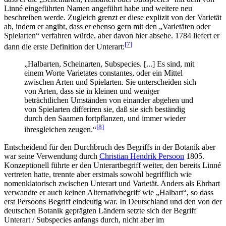
Linné eingeführten Namen angeführt habe und weitere neu
beschreiben werde. Zugleich grenzt er diese explizit von der Varietät
ab, indem er angibt, dass er ebenso gern mit den „Varietäten oder
Spielarten“ verfahren würde, aber davon hier absehe. 1784 liefert er
[
7
]
dann die erste Definition der Unterart:
„Halbarten, Scheinarten, Subspecies. [...] Es sind, mit
einem Worte Varietates constantes, oder ein Mittel
zwischen Arten und Spielarten. Sie unterscheiden sich
von Arten, dass sie in kleinen und weniger
beträchtlichen Umständen von einander abgehen und
von Spielarten differiren sie, daß sie sich beständig
durch den Saamen fortpflanzen, und immer wieder
[
8
]
ihresgleichen zeugen.“
Entscheidend für den Durchbruch des Begriffs in der Botanik aber
war seine Verwendung durch
Christian Hendrik Persoon
1805.
Konzeptionell führte er den Unterartbegriff weiter, den bereits Linné
vertreten hatte, trennte aber erstmals sowohl begrifflich wie
nomenklatorisch zwischen Unterart und Varietät. Anders als Ehrhart
verwandte er auch keinen Alternativbegriff wie „Halbart“, so dass
erst Persoons Begriff eindeutig war. In Deutschland und den von der
deutschen Botanik geprägten Ländern setzte sich der Begriff
Unterart / Subspecies anfangs durch, nicht aber im