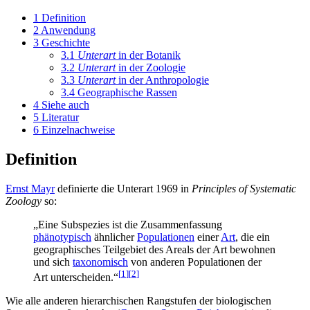
1
Definition
2
Anwendung
3
Geschichte
3.1
Unterart
in der Botanik
3.2
Unterart
in der Zoologie
3.3
Unterart
in der Anthropologie
3.4
Geographische Rassen
4
Siehe auch
5
Literatur
6
Einzelnachweise
Definition
Ernst Mayr
definierte die Unterart 1969 in
Principles of Systematic
Zoology
so:
„Eine Subspezies ist die Zusammenfassung
phänotypisch
ähnlicher
Populationen
einer
Art
, die ein
geographisches Teilgebiet des Areals der Art bewohnen
und sich
taxonomisch
von anderen Populationen der
[
1
]
[
2
]
Art unterscheiden.“
Wie alle anderen hierarchischen Rangstufen der biologischen