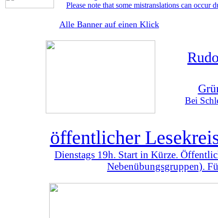
Please note that some mistranslations can occur d
Alle Banner auf einen Klick
Rudo
Grü
Bei Schl
öffentlicher Lesekre
Dienstags 19h. Start in Kürze. Öffentl
Nebenübungsgruppen). Für 