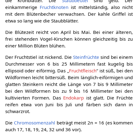
die Kronblätter. Die
Staubbeutel
sind gelb. Der
einkammerige
Fruchtknoten
ist mittelständig, also nicht
mit dem Blütenbecher verwachsen. Der kahle Griffel ist
etwa so lang wie die Staubblätter.
Die Blütezeit reicht von April bis Mai. Bei einer älteren,
frei stehenden Vogel-Kirschen können gleichzeitig bis zu
einer Million Blüten blühen.
Der Fruchtstiel ist nickend. Die
Steinfrüchte
sind bei einem
Durchmesser von 6 bis 25 Millimetern fast kugelig bis
ellipsoid oder eiförmig. Das „
Fruchtfleisch
“ ist süß, bei den
Wildformen leicht bittersüß. Beim länglich-eiförmigen und
glatten Steinkern reicht die Länge von 7 bis 9 Millimeter
bei den Wildformen bis zu 9 bis 16 Millimeter bei den
kultivierten Formen. Das
Endokarp
ist glatt. Die Früchte
reifen etwa von Juni bis Juli und färben sich dann in
schwarzrot.
Die
Chromosomenzahl
beträgt meist 2n = 16 (es kommen
auch 17, 18, 19, 24, 32 und 36 vor).