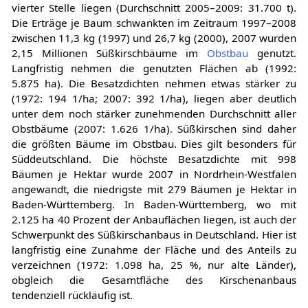
vierter Stelle liegen (Durchschnitt 2005–2009: 31.700 t).
Die Erträge je Baum schwankten im Zeitraum 1997–2008
zwischen 11,3 kg (1997) und 26,7 kg (2000), 2007 wurden
2,15 Millionen Süßkirschbäume im
Obstbau
genutzt.
Langfristig nehmen die genutzten Flächen ab (1992:
5.875 ha). Die Besatzdichten nehmen etwas stärker zu
(1972: 194 1/ha; 2007: 392 1/ha), liegen aber deutlich
unter dem noch stärker zunehmenden Durchschnitt aller
Obstbäume (2007: 1.626 1/ha). Süßkirschen sind daher
die größten Bäume im Obstbau. Dies gilt besonders für
Süddeutschland. Die höchste Besatzdichte mit 998
Bäumen je Hektar wurde 2007 in Nordrhein-Westfalen
angewandt, die niedrigste mit 279 Bäumen je Hektar in
Baden-Württemberg. In Baden-Württemberg, wo mit
2.125 ha 40 Prozent der Anbauflächen liegen, ist auch der
Schwerpunkt des Süßkirschanbaus in Deutschland. Hier ist
langfristig eine Zunahme der Fläche und des Anteils zu
verzeichnen (1972: 1.098 ha, 25 %, nur alte Länder),
obgleich die Gesamtfläche des Kirschenanbaus
tendenziell rückläufig ist.