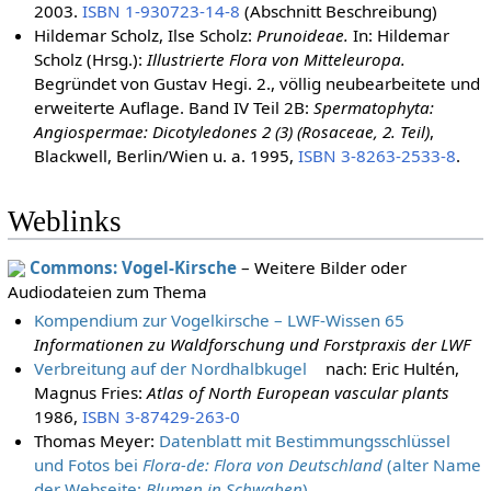
2003.
ISBN 1-930723-14-8
(Abschnitt Beschreibung)
Hildemar Scholz, Ilse Scholz:
Prunoideae.
In: Hildemar
Scholz (Hrsg.):
Illustrierte Flora von Mitteleuropa.
Begründet von Gustav Hegi. 2., völlig neubearbeitete und
erweiterte Auflage. Band IV Teil 2B:
Spermatophyta:
Angiospermae: Dicotyledones 2 (3) (Rosaceae, 2. Teil)
,
Blackwell, Berlin/Wien u. a. 1995,
ISBN 3-8263-2533-8
.
Weblinks
Commons: Vogel-Kirsche
– Weitere Bilder oder
Audiodateien zum Thema
Kompendium zur Vogelkirsche – LWF-Wissen 65
Informationen zu Waldforschung und Forstpraxis der LWF
Verbreitung auf der Nordhalbkugel
nach: Eric Hultén,
Magnus Fries:
Atlas of North European vascular plants
1986,
ISBN 3-87429-263-0
Thomas Meyer:
Datenblatt mit Bestimmungsschlüssel
und Fotos bei
Flora-de: Flora von Deutschland
(alter Name
der Webseite:
Blumen in Schwaben
)