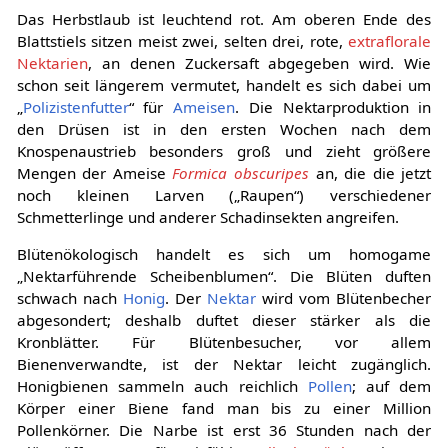
Das Herbstlaub ist leuchtend rot. Am oberen Ende des
Blattstiels sitzen meist zwei, selten drei, rote,
extraflorale
Nektarien
, an denen Zuckersaft abgegeben wird. Wie
schon seit längerem vermutet, handelt es sich dabei um
„
Polizistenfutter
“ für
Ameisen
. Die Nektarproduktion in
den Drüsen ist in den ersten Wochen nach dem
Knospenaustrieb besonders groß und zieht größere
Mengen der Ameise
Formica obscuripes
an, die die jetzt
noch kleinen Larven („Raupen“) verschiedener
Schmetterlinge und anderer Schadinsekten angreifen.
Blütenökologisch handelt es sich um homogame
„Nektarführende Scheibenblumen“. Die Blüten duften
schwach nach
Honig
. Der
Nektar
wird vom Blütenbecher
abgesondert; deshalb duftet dieser stärker als die
Kronblätter. Für Blütenbesucher, vor allem
Bienenverwandte, ist der Nektar leicht zugänglich.
Honigbienen sammeln auch reichlich
Pollen
; auf dem
Körper einer Biene fand man bis zu einer Million
Pollenkörner. Die Narbe ist erst 36 Stunden nach der