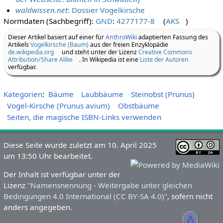
waldwissen.net
: Dossier Vogelkirsche
Normdaten (Sachbegriff):
GND
:
4277177-8
(
AKS
)
Dieser Artikel basiert auf einer für
AnthroWiki
adaptierten Fassung des
Artikels
Vogelkirsche (Baum)
aus der freien Enzyklopädie
de.wikipedia.org
und steht unter der Lizenz
Creative Commons
Attribution/Share Alike
. In Wikipedia ist eine
Liste der Autoren
verfügbar.
Kategorien
:
Bäume
Laubbäume
Steinobst (Prunus)
Vogel-Kirsche (Prunus avium)
Obstbäume
Seiten, die magische ISBN-Links verwenden
Diese Seite wurde zuletzt am 10. April 2025
um 13:50 Uhr bearbeitet.
Der Inhalt ist verfügbar unter der
Lizenz
''Namensnennung - Weitergabe unter gleichen
Bedingungen 4.0 International (CC BY-SA 4.0)''
, sofern nicht
anders angegeben.
ᐃ