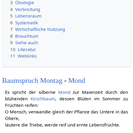
3
Ökologie
4
Verbreitung
5
Lebensraum
6
Systematik
7
Wirtschaftliche Nutzung
8
Brauchtum
9
Siehe auch
10
Literatur
11
Weblinks
Baumspruch
Montag
-
Mond
Es spricht der silberne
Mond
zur Maienzeit durch den
blühenden
Kirschbaum
, dessen Blüten im Sommer zu
Früchten reifen:
O Mensch, verwandle gleich der Pflanze das Untere in das
Obere,
läutere die Triebe, werde reif und ernte Lebensfrüchte.