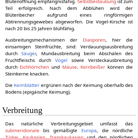
Blütenöffnung empfängnisfähig.
Selbstbestäubung
ist zum
Teil erfolgreich. Nach dem Abblühen wird der
Blütenbecher aufgrund eines ringförmigen
Abtrennungsgewebes abgeworfen. Die Vogel-Kirsche ist
nach 20 bis 25 Jahren blühfähig.
Ausbreitungsmechanismen der
Diasporen
, hier die
einsamigen Steinfrüchte, sind: Verdauungsausbreitung
durch
Säuger
, Mundausbreitung beim Abschälen des
Fruchtfleischs durch
Vögel
sowie Versteckausbreitung
durch
Eichhörnchen
und
Mäuse
.
Kernbeißer
können die
Steinkerne knacken.
Die
Keimblätter
ergrünen nach der Keimung oberhalb des
Bodens (epigäische Keimung).
Verbreitung
Das natürliche Verbreitungsgebiet umfasst das
submeridionale
bis gemäßigte
Europa
, die nördliche
Türkei
,
Kaukasien
,
Transkaukasien
und den nördlichen