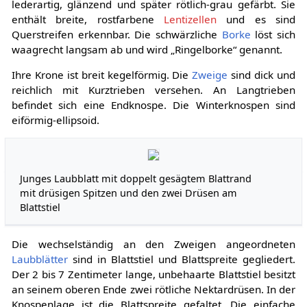
lederartig, glänzend und später rötlich-grau gefärbt. Sie
enthält breite, rostfarbene
Lentizellen
und es sind
Querstreifen erkennbar. Die schwärzliche
Borke
löst sich
waagrecht langsam ab und wird „Ringelborke“ genannt.
Ihre Krone ist breit kegelförmig. Die
Zweige
sind dick und
reichlich mit Kurztrieben versehen. An Langtrieben
befindet sich eine Endknospe. Die Winterknospen sind
eiförmig-ellipsoid.
Junges Laubblatt mit doppelt gesägtem Blattrand
mit drüsigen Spitzen und den zwei Drüsen am
Blattstiel
Die wechselständig an den Zweigen angeordneten
Laubblätter
sind in Blattstiel und Blattspreite gegliedert.
Der 2 bis 7 Zentimeter lange, unbehaarte Blattstiel besitzt
an seinem oberen Ende zwei rötliche Nektardrüsen. In der
Knospenlage ist die Blattspreite gefaltet. Die einfache