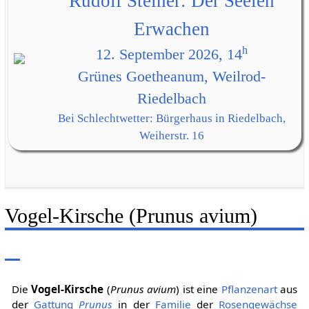
Rudolf Steiner: Der Seelen
Erwachen
h
12. September 2026, 14
Grünes Goetheanum, Weilrod-
Riedelbach
Bei Schlechtwetter: Bürgerhaus in Riedelbach,
Weiherstr. 16
Vogel-Kirsche (Prunus avium)
Die
Vogel-Kirsche
(
Prunus avium
) ist eine
Pflanzenart
aus
der
Gattung
Prunus
in der
Familie
der
Rosengewächse