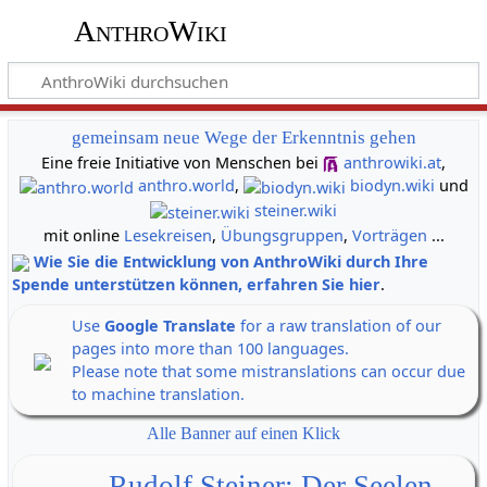
AnthroWiki
gemeinsam neue Wege der Erkenntnis gehen
Eine freie Initiative von Menschen bei
anthrowiki.at
,
anthro.world
,
biodyn.wiki
und
steiner.wiki
mit online
Lesekreisen
,
Übungsgruppen
,
Vorträgen
...
Wie Sie die Entwicklung von AnthroWiki durch Ihre
Spende unterstützen können, erfahren Sie hier
.
Use
Google Translate
for a raw translation of our
pages into more than 100 languages.
Please note that some mistranslations can occur due
to machine translation.
Alle Banner auf einen Klick
Rudolf Steiner: Der Seelen