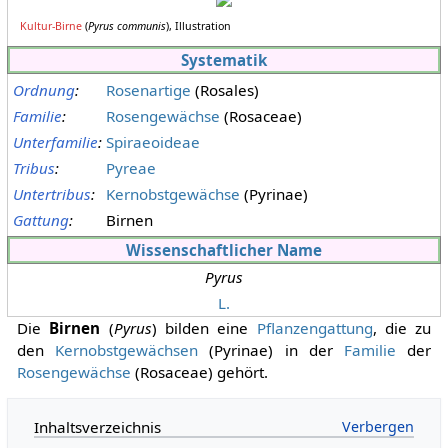
Kultur-Birne
(
Pyrus communis
), Illustration
Systematik
Ordnung
:
Rosenartige
(Rosales)
Familie
:
Rosengewächse
(Rosaceae)
Unterfamilie
:
Spiraeoideae
Tribus
:
Pyreae
Untertribus
:
Kernobstgewächse
(Pyrinae)
Gattung
:
Birnen
Wissenschaftlicher Name
Pyrus
L.
Die
Birnen
(
Pyrus
) bilden eine
Pflanzengattung
, die zu
den
Kernobstgewächsen
(Pyrinae) in der
Familie
der
Rosengewächse
(Rosaceae) gehört.
Inhaltsverzeichnis