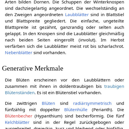
Arten bilden Dornen. Die Schuppen der Winterknospen
sind dachziegelartig angeordnet. Die wechselständig an
den Zweigen angeordneten
Laubblätter
sind in Blattstiel
und Blattspreite gegliedert. Die einfache, ungeteilte
Blattspreite ist gezähnt, ganzrandig oder selten auch
gelappt. In den Knospen sind die Laubblätter gleichmäßig
nach beiden Seiten eingerollt (involut). Im Herbst
verfärben sich die Laubblätter meist rot bis scharlachrot.
Nebenblätter
sind vorhanden.
Generative Merkmale
Die Blüten erscheinen vor den Laubblättern oder
zusammen mit ihnen in doldentraubigen bis
traubigen
Blütenständen
. Es ist ein Blütenstiel vorhanden.
Die zwittrigen
Blüten
sind
radiärsymmetrisch
und
fünfzählig mit doppelter
Blütenhülle
(Perianth). Die
Blütenbecher
(Hypanthium) sind becherförmig. Die fünf
Kelchblätter
sind in der Regel zurückgebogen oder
ausgebreitet, dreieckig, kurz und bleibend oder hinfällig.