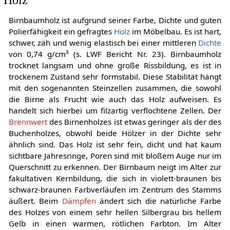
Birnbaumholz ist aufgrund seiner Farbe, Dichte und guten
Polierfähigkeit ein gefragtes
Holz
im Möbelbau. Es ist hart,
schwer, zäh und wenig elastisch bei einer mittleren
Dichte
von 0,74 g/cm³ (s. LWF Bericht Nr. 23). Birnbaumholz
trocknet langsam und ohne große Rissbildung, es ist in
trockenem Zustand sehr formstabil. Diese Stabilität hängt
mit den sogenannten Steinzellen zusammen, die sowohl
die Birne als Frucht wie auch das Holz aufweisen. Es
handelt sich hierbei um filzartig verflochtene Zellen. Der
Brennwert
des Birnenholzes ist etwas geringer als der des
Buchenholzes, obwohl beide Hölzer in der Dichte sehr
ähnlich sind. Das Holz ist sehr fein, dicht und hat kaum
sichtbare Jahresringe, Poren sind mit bloßem Auge nur im
Querschnitt zu erkennen. Der Birnbaum neigt im Alter zur
fakultativen Kernbildung, die sich in violett-braunen bis
schwarz-braunen Farbverläufen im Zentrum des Stamms
äußert. Beim
Dämpfen
ändert sich die natürliche Farbe
des Holzes von einem sehr hellen Silbergrau bis hellem
Gelb in einen warmen, rötlichen Farbton. Im Alter