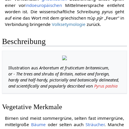
einer vor
indoeuropäischen
Mittelmeersprache entlehnt
worden ist. Die wissenschaftliche Schreibung
pyrus
geht
auf eine das Wort mit dem griechischen πύρ
pýr
„Feuer“ in
Verbindung bringende
Volksetymologie
zurück.
Beschreibung
Illustration aus
Arboretum et fruticetum britannicum,
or - The trees and shrubs of Britain, native and foreign,
hardy and half-hardy, pictorially and botanically delineated,
and scientifically and popularly described
von
Pyrus pashia
Vegetative Merkmale
Birnen sind meist sommergrüne, selten fast immergrüne,
mittelgroße
Bäume
oder selten auch
Sträucher
. Manche