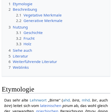
1
Etymologie
2
Beschreibung
2.1
Vegetative Merkmale
2.2
Generative Merkmale
3
Nutzung
3.1
Geschichte
3.2
Frucht
3.3
Holz
4
Siehe auch
5
Literatur
6
Weiterführende Literatur
7
Weblinks
Etymologie
Das sehr alte
Lehnwort
„Birne“ (
ahd
.
bira
,
mhd
.
bir
, auch
bire
) leitet sich vom
lateinischen
pirum
ab, das wohl gleich
der verwandten
griechischen
Bezeichnung ἃπιον
ápion