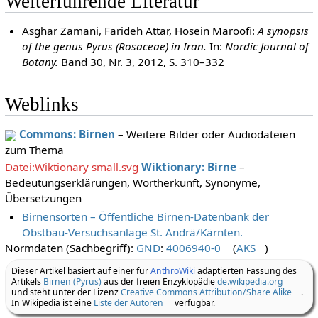
Weiterführende Literatur
Asghar Zamani, Farideh Attar, Hosein Maroofi:
A synopsis
of the genus Pyrus (Rosaceae) in Iran.
In:
Nordic Journal of
Botany.
Band 30, Nr. 3, 2012, S. 310–332
Weblinks
Commons: Birnen
– Weitere Bilder oder Audiodateien
zum Thema
Datei:Wiktionary small.svg
Wiktionary: Birne
–
Bedeutungserklärungen, Wortherkunft, Synonyme,
Übersetzungen
Birnensorten – Öffentliche Birnen-Datenbank der
Obstbau-Versuchsanlage St. Andrä/Kärnten.
Normdaten (Sachbegriff):
GND
:
4006940-0
(
AKS
)
Dieser Artikel basiert auf einer für
AnthroWiki
adaptierten Fassung des
Artikels
Birnen (Pyrus)
aus der freien Enzyklopädie
de.wikipedia.org
und steht unter der Lizenz
Creative Commons Attribution/Share Alike
.
In Wikipedia ist eine
Liste der Autoren
verfügbar.