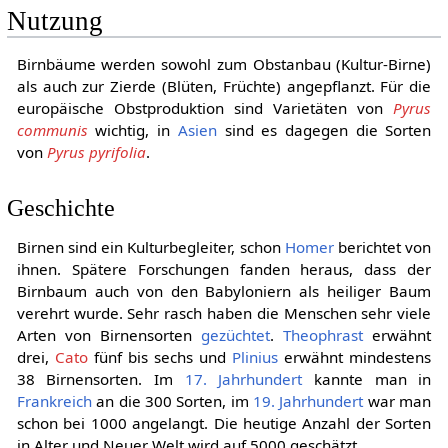
Nutzung
Birnbäume werden sowohl zum Obstanbau (Kultur-Birne)
als auch zur Zierde (Blüten, Früchte) angepflanzt. Für die
europäische Obstproduktion sind Varietäten von
Pyrus
communis
wichtig, in
Asien
sind es dagegen die Sorten
von
Pyrus pyrifolia
.
Geschichte
Birnen sind ein Kulturbegleiter, schon
Homer
berichtet von
ihnen. Spätere Forschungen fanden heraus, dass der
Birnbaum auch von den Babyloniern als heiliger Baum
verehrt wurde. Sehr rasch haben die Menschen sehr viele
Arten von Birnensorten
gezüchtet
.
Theophrast
erwähnt
drei,
Cato
fünf bis sechs und
Plinius
erwähnt mindestens
38 Birnensorten. Im
17. Jahrhundert
kannte man in
Frankreich
an die 300 Sorten, im
19. Jahrhundert
war man
schon bei 1000 angelangt. Die heutige Anzahl der Sorten
in Alter und Neuer Welt wird auf 5000 geschätzt.