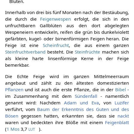
Blüten.
Innerhalb von drei bis fünf Monaten nach der Bestäubung,
die durch die
Feigenwespen
erfolgt, die sich in den
unfruchtbaren Gallblüten aus den dort abgelegten
Wespeneiern entwickeln, reifen die grün bis dunkelviolett
gefärbten, kugel- oder birnenförmigen Feigen heran. Die
Feige ist eine
Scheinfrucht
, die aus einem ganzen
Steinfruchtverband
besteht. Die
Steinfrüchte
machen sich
als kleine harte linsenförmige Kerne in der Feige
bemerkbar.
Die Echte Feige wird im ganzen Mittelmeerraum
angebaut und zählt zu den ältesten domestizierten
Pflanzen
und ist auch die erste Pflanze, die in der
Bibel
-
im Zusammenhang mit dem
Sündenfall
- namentlich
genannt wird: Nachdem
Adam und Eva
, von
Luzifer
verführt, vom
Baum der Erkenntnis des Guten und des
Bösen
gegessen hatten, erkannten sie, dass sie
nackt
waren und bedeckten ihre Blöße mit einem
Feigenblatt
(
1 Mos
3,7
).
LUT