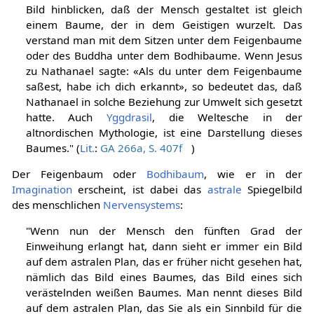
Bild hinblicken, daß der Mensch gestaltet ist gleich
einem Baume, der in dem Geistigen wurzelt. Das
verstand man mit dem Sitzen unter dem Feigenbaume
oder des Buddha unter dem Bodhibaume. Wenn Jesus
zu Nathanael sagte: «Als du unter dem Feigenbaume
saßest, habe ich dich erkannt», so bedeutet das, daß
Nathanael in solche Beziehung zur Umwelt sich gesetzt
hatte. Auch
Yggdrasil
, die Weltesche in der
altnordischen Mythologie, ist eine Darstellung dieses
Baumes." (
Lit.
:
GA 266a, S. 407f
)
Der Feigenbaum oder
Bodhibaum
, wie er in der
Imagination
erscheint, ist dabei das
astrale
Spiegelbild
des menschlichen
Nervensystems
:
"Wenn nun der Mensch den fünften Grad der
Einweihung erlangt hat, dann sieht er immer ein Bild
auf dem astralen Plan, das er früher nicht gesehen hat,
nämlich das Bild eines Baumes, das Bild eines sich
verästelnden weißen Baumes. Man nennt dieses Bild
auf dem astralen Plan, das Sie als ein Sinnbild für die