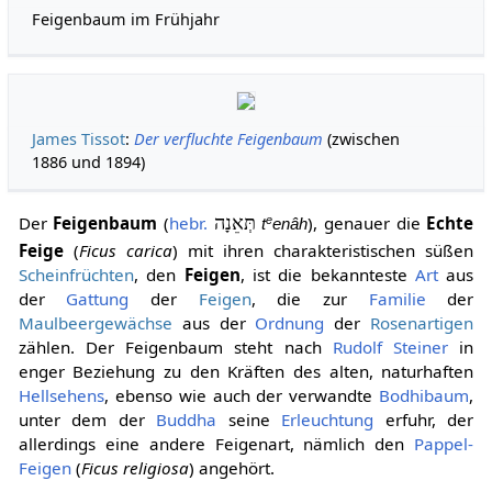
Feigenbaum im Frühjahr
James Tissot
:
Der verfluchte Feigenbaum
(zwischen
1886 und 1894)
Der
Feigenbaum
(
hebr.
תְּאֵנָה
), genauer die
Echte
e
t
enâh
Feige
(
Ficus carica
) mit ihren charakteristischen süßen
Scheinfrüchten
, den
Feigen
, ist die bekannteste
Art
aus
der
Gattung
der
Feigen
, die zur
Familie
der
Maulbeergewächse
aus der
Ordnung
der
Rosenartigen
zählen. Der Feigenbaum steht nach
Rudolf Steiner
in
enger Beziehung zu den Kräften des alten, naturhaften
Hellsehens
, ebenso wie auch der verwandte
Bodhibaum
,
unter dem der
Buddha
seine
Erleuchtung
erfuhr, der
allerdings eine andere Feigenart, nämlich den
Pappel-
Feigen
(
Ficus religiosa
) angehört.