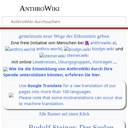
AnthroWiki
gemeinsam neue Wege der Erkenntnis gehen
Eine freie Initiative von Menschen bei
anthrowiki.at
,
anthro.world
,
biodyn.wiki
und
steiner.wiki
mit online
Lesekreisen
,
Übungsgruppen
,
Vorträgen
...
Wie Sie die Entwicklung von AnthroWiki durch Ihre
Spende unterstützen können, erfahren Sie hier
.
Use
Google Translate
for a raw translation of our
pages into more than 100 languages.
Please note that some mistranslations can occur due
to machine translation.
Alle Banner auf einen Klick
Rudolf Steiner: Der Seelen