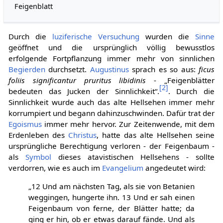
Feigenblatt
Durch die
luziferische
Versuchung
wurden die
Sinne
geöffnet und die ursprünglich völlig bewusstlos
erfolgende Fortpflanzung immer mehr von sinnlichen
Begierden
durchsetzt.
Augustinus
sprach es so aus:
ficus
foliis significantur pruritus libidinis
- „Feigenblätter
[
2
]
bedeuten das Jucken der Sinnlichkeit“.
. Durch die
Sinnlichkeit wurde auch das alte Hellsehen immer mehr
korrumpiert und begann dahinzuschwinden. Dafür trat der
Egoismus
immer mehr hervor. Zur Zeitenwende, mit dem
Erdenleben des
Christus
, hatte das alte Hellsehen seine
ursprüngliche Berechtigung verloren - der Feigenbaum -
als
Symbol
dieses atavistischen Hellsehens - sollte
verdorren, wie es auch im
Evangelium
angedeutet wird:
„12 Und am nächsten Tag, als sie von Betanien
weggingen, hungerte ihn. 13 Und er sah einen
Feigenbaum von ferne, der Blätter hatte; da
ging er hin, ob er etwas darauf fände. Und als