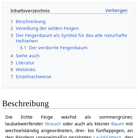
Inhaltsverzeichnis
1
Beschreibung
2
Veredlung der wilden Feigen
3
Der Feigenbaum als Symbol für das alte naturhafte
Hellsehen
3.1
Der verdorrte Feigenbaum
4
Siehe auch
5
Literatur
6
Weblinks
7
Einzelnachweise
Beschreibung
Die Echte Feige wächst als sommergrüner,
laubabwerfender
Strauch
oder auch als kleiner
Baum
mit
wechselständig angeordneten, drei- bis fünflappigen, an
den Rändern unregelmäßig gezähnten
Laubblättern
, den