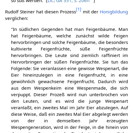
so süß werden." (
Lit.
:
GA 351, S. 206ff
)
[
1
]
Rudolf Steiner hat diesen Prozess
mit der
Honigbildung
verglichen:
"In südlichen Gegenden hat man Feigenbäume. Man
hat Feigenbäume, welche zunächst wilde Feigen
hervorbringen und solche Feigenbäume, die besonders
kultivierte Feigenfrüchte, süße Feigenfrüchte
hervorbringen. Die Leute sind ziemlich raffiniert im
Hervorbringen der süßen Feigenfrüchte. Sie tun das
Folgende: Sie veranlassen eine gewisse Wespenart, die
Eier hineinzulegen in eine Feigenfrucht, in eine
gewöhnlich gewachsene Feigenfrucht. Dadurch wird
aus dem Wespenkeim eine Wespenmade, die sich
verpuppt. Dieser Prozeß wird nun unterbrochen von
den Leuten, und es wird die junge Wespenart
veranlaßt, ein zweites Mal im Jahr Eier abzulegen. Auf
diese Weise, daß ein zweites Mal Eier abgelegt werden
von der in demselben Jahr erzeugten
Wespengeneration, wird in der Feige, in die hinein von