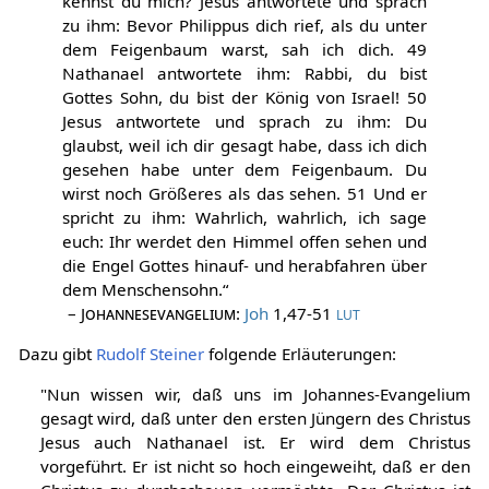
kennst du mich? Jesus antwortete und sprach
zu ihm: Bevor Philippus dich rief, als du unter
dem Feigenbaum warst, sah ich dich. 49
Nathanael antwortete ihm: Rabbi, du bist
Gottes Sohn, du bist der König von Israel! 50
Jesus antwortete und sprach zu ihm: Du
glaubst, weil ich dir gesagt habe, dass ich dich
gesehen habe unter dem Feigenbaum. Du
wirst noch Größeres als das sehen. 51 Und er
spricht zu ihm: Wahrlich, wahrlich, ich sage
euch: Ihr werdet den Himmel offen sehen und
die Engel Gottes hinauf- und herabfahren über
dem Menschensohn.“
–
Johannesevangelium
:
Joh
1,47-51
LUT
Dazu gibt
Rudolf Steiner
folgende Erläuterungen:
"Nun wissen wir, daß uns im Johannes-Evangelium
gesagt wird, daß unter den ersten Jüngern des Christus
Jesus auch Nathanael ist. Er wird dem Christus
vorgeführt. Er ist nicht so hoch eingeweiht, daß er den