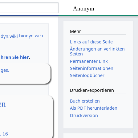
Anonym
Mehr
biodyn.wiki
Links auf diese Seite
Änderungen an verlinkten
Seiten
hren Sie hier
.
Permanenter Link
Seiten­­informationen
ages.
Seitenlogbücher
Drucken/­exportieren
Buch erstellen
en
Als PDF herunterladen
Druckversion
. 16