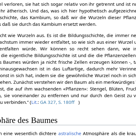
l verloren, sie hat sich sogar relativ von ihr getrennt und ist 
r ätherisch. Und das, was ich hier hypothetisch aufgezeichn
chichte, das Kambium, so daß wir die Wurzeln dieser Pflan
s daß sie durch das Kambium ersetzt werden.
ht wie Wurzeln aus. Es ist die Bildungsschichte, die immer ne
achstum immer wieder entfaltet, so wie sich aus einer Wurzel 
 entfalten würde. Wir können so recht sehen dann, wie 
die eigentliche Bildungsschichte ist und die die Pflanzenzelle
 Baumes würden ja nicht frische Zellen erzeugen können -, ta
 hinausgewachsen ist in das Luftartige, dadurch mehr Verinn
sonst in sich hat, indem sie die gewöhnliche Wurzel noch in sic
ehen. Zunächst verstehen wir den Baum als ein merkwürdiges 
st, die auf ihm wachsenden «Pflanzen»: Stengel, Blüten, Fru
, sie voneinander zu entfernen und nur durch den Geist zu v
u verbinden.“ (
Lit.
:
GA 327, S. 180ff
)
phäre des Baumes
 eine wesentlich dichtere
astralische
Atmosphäre als die kra