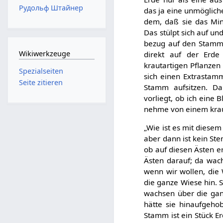
Рудольф Штайнер
das ja eine unmögliche
dem, daß sie das Mine
Das stülpt sich auf u
bezug auf den Stamm 
Wikiwerkzeuge
direkt auf der Erde
krautartigen Pflanzen
Spezialseiten
sich einen Extrastam
Seite zitieren
Stamm aufsitzen. Da
vorliegt, ob ich eine
nehme von einem krau
„Wie ist es mit diesem
aber dann ist kein Ste
ob auf diesen Ästen er
Ästen darauf; da wach
wenn wir wollen, die
die ganze Wiese hin. S
wachsen über die ga
hätte sie hinaufgeho
Stamm ist ein Stück Er