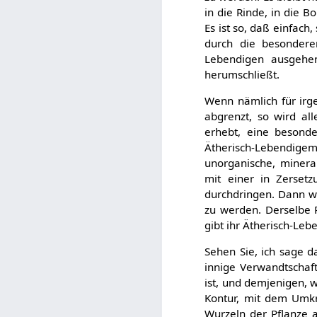
in die Rinde, in die 
Es ist so, daß einfach
durch die besonderen
Lebendigen ausgehen
herumschließt.
Wenn nämlich für irg
abgrenzt, so wird a
erhebt, eine besond
Ätherisch-Lebendige
unorganische, minera
mit einer in Zersetz
durchdringen. Dann wi
zu werden. Derselbe P
gibt ihr Ätherisch-L
Sehen Sie, ich sage 
innige Verwandtschaft
ist, und demjenigen, w
Kontur, mit dem Umkre
Wurzeln der Pflanze a