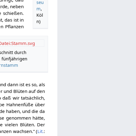
seu
 Erde, neben
m
,
e schießen.
Köl
 das ist in
n)
en Pflanzen
Datei:Stamm.svg
chnitt durch
 fünfjährigen
ernstamm
nd dann ist es so, als
er und Blüten auf den
 daß wir tatsächlich,
lbe Hahnenfüße über
Erde haben, und die da
ese genommen hätte,
e vielen Blüten. Der
lanzen wachsen.“ (
Lit.
: