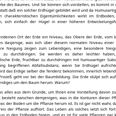
Borke des Baumes. Und Sie können sich vorstellen, es kommt in 
, statt daß ein solcher Erdhügel gebildet wird und da Humusart
 charakteristischen Eigentümlichkeiten wirkt im Erdboden,
, sich einfach der Hügel in einer höheren Entwickelungs
endeinen Ort der Erde ein Niveau, das Obere der Erde, vom I
lles dasjenige, was sich über diesem normalen Niveau eine
ere Neigung zeigen zum Lebendigen, eine besondere Neigu
m zu durchdringen. Sie werden es daher leichter haben,
lische Erde, fruchtbar zu durchdringen mit humusartiger Sub
ung begriffenen Abfallsubstanz, wenn Sie Erdhügel aufrich
rd das Erdige selber die Tendenz bekommen, innerlich lebend
rozeß geht vor bei der Baumbildung. Die Erde stülpt sich auf
ebendiges um den Baum herum. Warum?
das alles aus dem Grunde, um Ihnen eine Vorstellung davon z
 besteht zwischen demjenigen, was in die Konturen dieser Pf
as der Boden um die Pflanze herum ist. Es ist gar nicht wahr, 
is der Pflanze aufhört. Das Leben als solches setzt sich for
us in den Erdboden hinein, und es ist für viele Pflanzen gar