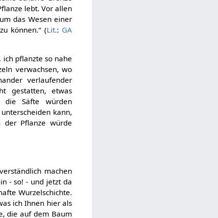
lanze lebt. Vor allen
 um das Wesen einer
zu können.“ (
Lit.
:
GA
 ich pflanzte so nahe
rzeln verwachsen, wo
ander verlaufender
ht gestatten, etwas
d die Säfte würden
t unterscheiden kann,
 der Pflanze würde
 verständlich machen
 - so! - und jetzt da
hafte Wurzelschichte.
as ich Ihnen hier als
ze, die auf dem Baum