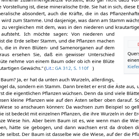
 Vorstellung ist, diese mineralische Erde. Sie hat in sich, diese
ralische absondert, auch die Kräfte, die in das Pflanzenhaft
nd wird zum Stamme. Und dasjenige, was dann am Stamm wächst,
zu vergleichen mit dem, was in den niederen und krautartig
 aufsteht. Ich möchte sagen: Von niederen und
 ist die Erde selber Stamm, und die Pflanzen machen
m, die in ihren Blüten- und Samenorganen auf dem
Quers
raus ersehen Sie, daß ein gewisser Unterschied
einen
 Blüte nehme von einem Baum oder ob ich eine Blüte
Kief
tartigen Gewächs.“ (
Lit.
:
GA 312, S. 110f
)
 Baum? Ja, er hat da unten auch Wurzeln, allerdings,
ngel da, sondern ein Stamm. Dann breitet er erst die Äste aus, u
st die eigentlichen Pflanzen wüchsen. Denn da sind viele Blätt
sen kleine Pflanzen wie auf den Ästen selber oben darauf. So
 Wiese so anschauen können: Da wachsen zum Beispiel so ge
ie ist bedeckt mit einzelnen Pflanzen, die ihre Wurzeln in der 
nze Wiese hin. Aber beim Baum ist es, wie wenn man die Wi
ben, hätte sie gebogen, und dann wachsen erst da droben di
de selbst. Der Baum ist dasselbe wie die Wiese, auf der die Pf