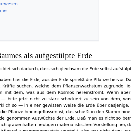
tarwesen
ume
aumes als aufgestülpte Erde
det sich dadurch, dass sich gleichsam die Erde selbst aufstülpt
haben hier die Erde; aus der Erde sprießt die Pflanze hervor. 
st Kräfte suchen, welche dem Pflanzenwachstum zugrunde lie
en mit dem, was aus dem Kosmos hereinströmt. Wenn abe
h — bitte jetzt nicht zu stark schockiert zu sein von dem, wa
rklich so — in einer gewissen Weise die Erde über dasjenige,
 die Pflanze hineingeflossen ist; das schießt in den Stamm hine
de genommen Auswüchse der Erde. Daß man es nicht so betra
lich grauenhaften heutigen materialistischen Vorstellung her, 
 Mineral zusammengesetzte vorstellt, also gar nicht dazu vor