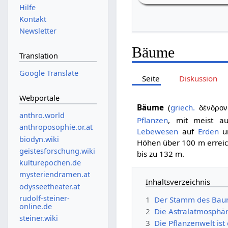
Hilfe
Kontakt
Newsletter
Bäume
Translation
Google Translate
Seite
Diskussion
Webportale
Bäume
(
griech.
δένδρον
anthro.world
Pflanzen
, mit meist a
anthroposophie.or.at
Lebewesen
auf
Erden
un
biodyn.wiki
Höhen über 100 m erreic
geistesforschung.wiki
bis zu 132 m.
kulturepochen.de
mysteriendramen.at
Inhaltsverzeichnis
odysseetheater.at
rudolf-steiner-
1
Der Stamm des Baum
online.de
2
Die Astralatmosphä
steiner.wiki
3
Die Pflanzenwelt is