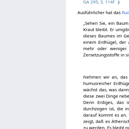
GA 295, S. 114f
)
Ausführlicher hat das
Rud
„Sehen Sie, ein Baum
Kraut bleibt. Er umgib
dieses Baumes im Geg
einem Erdhügel, der a
mehr oder weniger in
Zersetzungsstoffe in s
Nehmen wir an, das w
humusreicher Erdhüg
wächst das, was dann 
diese zwei Dinge nebe
Denn Erdiges, das i
durchzogen ist, die i
darauf kommt es an. 
zeigt, daß es Ätheris
zu werden. Es bleibt n