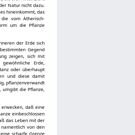
der Natur nicht dazu.
iges hineinkommt, das
 die vom Ätherisch-
form um die Pflanze
nneren der Erde sich
r bestimmten Gegend
ng zeigen, sich mit
 gewöhnliche Erde,
stanz oder überhaupt
ten und diese damit
ig, pflanzenverwandt
, umgibt die Pflanze,
u erwecken, daß eine
lanze einbeschlossen
daß das Leben mit der
t namentlich von den
 keine scharfe Grenze