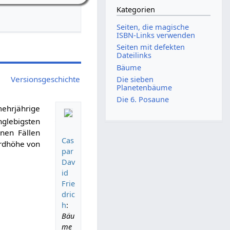
Kategorien
Seiten, die magische
ISBN-Links verwenden
Seiten mit defekten
Dateilinks
Bäume
Versionsgeschichte
Die sieben
Planetenbäume
Die 6. Posaune
ehrjährige
glebigsten
nen Fällen
Cas
ordhöhe von
par
Dav
id
Frie
dric
h
:
Bäu
me