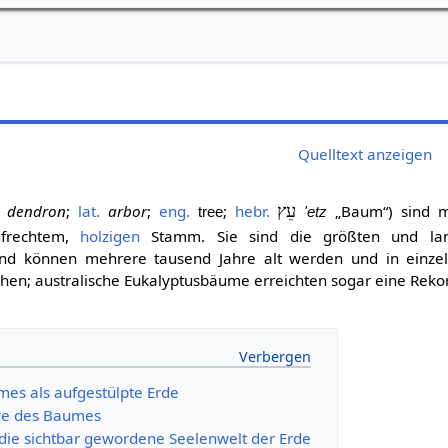
Quelltext anzeigen
dendron
;
lat.
arbor
;
eng.
;
hebr.
עֵץ
„Baum“) sind m
tree
'etz
ufrechtem,
holzigen
Stamm. Sie sind die größten und lan
d können mehrere tausend Jahre alt werden und in einzel
hen; australische Eukalyptusbäume erreichten sogar eine Rek
es als aufgestülpte Erde
re des Baumes
t die sichtbar gewordene Seelenwelt der Erde