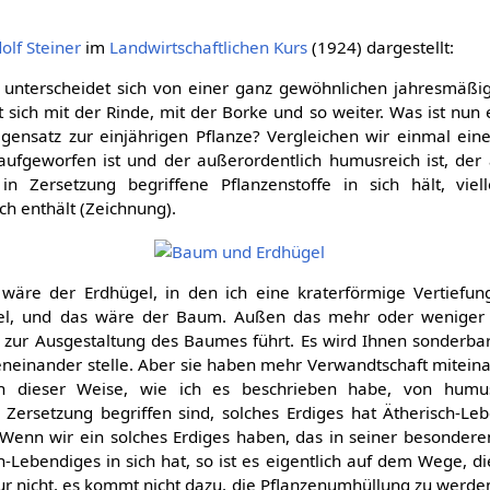
olf Steiner
im
Landwirtschaftlichen Kurs
(1924) dargestellt:
 unterscheidet sich von einer ganz gewöhnlichen jahresmäßig
t sich mit der Rinde, mit der Borke und so weiter. Was ist nun
ensatz zur einjährigen Pflanze? Vergleichen wir einmal ei
ufgeworfen ist und der außerordentlich humusreich ist, der a
 Zersetzung begriffene Pflanzenstoffe in sich hält, viell
ich enthält (Zeichnung).
äre der Erdhügel, in den ich eine kraterförmige Vertiefun
el, und das wäre der Baum. Außen das mehr oder weniger F
zur Ausgestaltung des Baumes führt. Es wird Ihnen sonderbar
neinander stelle. Aber sie haben mehr Verwandtschaft miteina
n dieser Weise, wie ich es beschrieben habe, von humus
n Zersetzung begriffen sind, solches Erdiges hat Ätherisch-Le
Wenn wir ein solches Erdiges haben, das in seiner besondere
ch-Lebendiges in sich hat, so ist es eigentlich auf dem Wege, 
ur nicht, es kommt nicht dazu, die Pflanzenumhüllung zu werden,