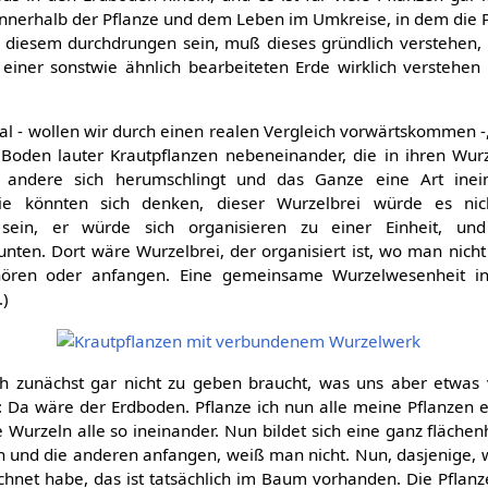
nerhalb der Pflanze und dem Leben im Umkreise, in dem die Pf
diesem durchdrungen sein, muß dieses gründlich verstehen,
iner sonstwie ähnlich bearbeiteten Erde wirklich verstehen 
al - wollen wir durch einen realen Vergleich vorwärtskommen -,
Boden lauter Krautpflanzen nebeneinander, die in ihren Wu
andere sich herumschlingt und das Ganze eine Art inein
ie könnten sich denken, dieser Wurzelbrei würde es nic
sein, er würde sich organisieren zu einer Einheit, un
unten. Dort wäre Wurzelbrei, der organisiert ist, wo man nich
ören oder anfangen. Eine gemeinsame Wurzelwesenheit in
.)
h zunächst gar nicht zu geben braucht, was uns aber etwas
 Da wäre der Erdboden. Pflanze ich nun alle meine Pflanzen ein
 Wurzeln alle so ineinander. Nun bildet sich eine ganz flächen
 und die anderen anfangen, weiß man nicht. Nun, dasjenige, w
chnet habe, das ist tatsächlich im Baum vorhanden. Die Pflan