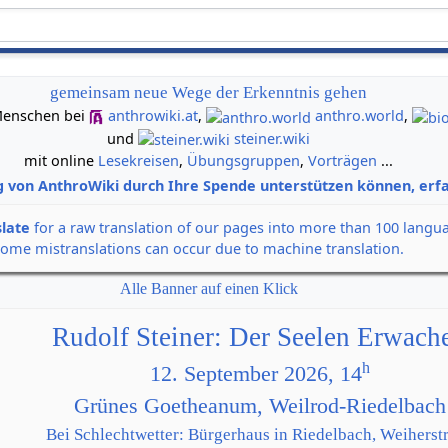
gemeinsam neue Wege der Erkenntnis gehen
n Menschen bei
anthrowiki.at
,
anthro.world
,
und
steiner.wiki
mit online
Lesekreisen
,
Übungsgruppen
,
Vorträgen
...
g von AnthroWiki durch Ihre Spende unterstützen können, erfa
slate
for a raw translation of our pages into more than 100 langu
some mistranslations can occur due to machine translation.
Alle Banner auf einen Klick
Rudolf Steiner: Der Seelen Erwach
h
12. September 2026, 14
Grünes Goetheanum, Weilrod-Riedelbach
Bei Schlechtwetter: Bürgerhaus in Riedelbach, Weiherstr