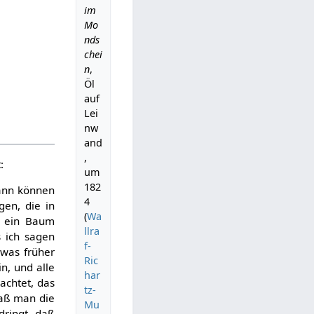
im
Mo
nds
chei
n
,
Öl
auf
Lei
nw
and
,
:
um
182
Dann können
4
gen, die in
(
Wa
r ein Baum
llra
s ich sagen
f-
 was früher
Ric
in, und alle
har
chtet, das
tz-
daß man die
Mu
dringt, daß