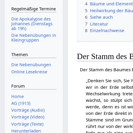
4
Bäume und Elemen
Regelmäßige Termine
5
Heilwirkung der Bä
6
Siehe auch
Die Apokalypse des
7
Literatur
Johannes (Dienstags
ab 19h)
8
Einzelnachweise
Die Nebenübungen in
Kleingruppen
Themen
Der Stamm des B
Die Nebenübungen
Der Stamm des Baumes bil
Online Lesekreise
„Denken Sie sich, Sie 
Forum
wir in der Erde selb
Wechselwirkung tret
Home
wächst, so stülpt sic
AG (1913)
werde, denn es ist wi
Vorträge (Audio)
von der Erde direkt in
Vorträge (Video)
Stämme sind im Grun
Vorträge (Texte)
rührt nur von der wirk
Herunterladen
Erde nur als eine aus