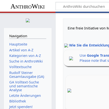
AnthroWiki
Eine freie Initiative vo
Navigation
Hauptseite
Wie Sie die Entwicklun
Artikel von A-Z
Use
Google Tran
Kategorien von A-Z
Please note that 
Suche in AnthroWiki
Volltextsuche
Rudolf Steiner
Gesamtausgabe (GA)
GA Volltext-Suche
und semantische
Analyse
Letzte Änderungen
Bibliothek
Jetzt spenden!