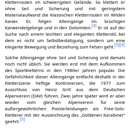
Kletterrouten im schwierigsten Gelände. So klettert er
ohne Seil und Sicherung und mit geringstem
Materialaufwand die klassischen Kletterrouten im Wilden
Kaiser. Es folgen Alleingänge im brüchigen
[
4
]
Karwendelgebirge und in den Dolomiten.
Er ist auf der
Suche nach einem leichten und eleganten Kletterstil, bei
dem es nicht um Selbstbestätigung, sondern um eine
[
5
]
[
4
]
elegante Bewegung und Beziehung zum Felsen geht.
Solche Alleingänge ohne Seil und Sicherung sind damals
noch nicht üblich. Sie werden erst mit dem Aufkommen
des Sportkletterns in den 1980er Jahren populär. Die
Gefährlichkeit dieser Alleingänge entfacht deshalb in der
Kletterszene heftige Kontroversen, die 1977 zum
Ausschluss von Heinz Grill aus dem Deutschen
Alpenverein (DAV) führen. Zwei Jahre später wird er aber
wieder vom gleichen Alpenverein für seine
außergewöhnlichen Pionierleistungen als Free-Solo-
Kletterer mit der Auszeichnung des „Goldenen Karabiner“
[
5
]
geehrt.