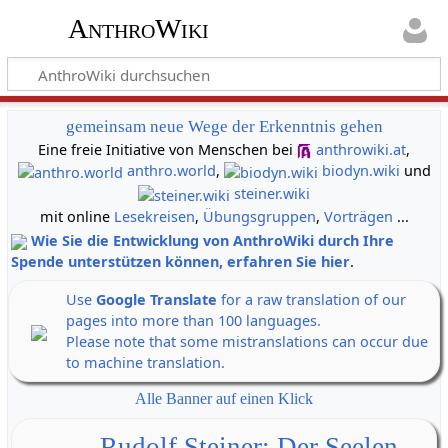
AnthroWiki
gemeinsam neue Wege der Erkenntnis gehen
Eine freie Initiative von Menschen bei
anthrowiki.at
,
anthro.world
,
biodyn.wiki
und
steiner.wiki
mit online
Lesekreisen
,
Übungsgruppen
,
Vorträgen
...
Wie Sie die Entwicklung von AnthroWiki durch Ihre
Spende unterstützen können, erfahren Sie hier
.
Use
Google Translate
for a raw translation of our
pages into more than 100 languages.
Please note that some mistranslations can occur due
to machine translation.
Alle Banner auf einen Klick
Rudolf Steiner: Der Seelen