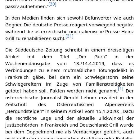
[
30
]
passiv aufnehmen.“
In den Medien finden sich sowohl Befürworter wie auch
Gegner. Die deutsche Presse reagiert vorwiegend negativ,
während die österreichische und italienische Presse Heinz
[
31
]
Grill zu rehabilitieren sucht.
Die Süddeutsche Zeitung schreibt in einem dreiseitigen
Artikel mit dem Titel „Der Guru“ in der
Wochenendausgabe vom 13./14.4.2019, dass es
Verbindungen zu einem mutmaßlichen Tötungsdelikt in
Frankreich gäbe, bei dem ein Schwiegersohn seine
Schwiegereltern im Zuge von Familienstreitigkeiten
[
1
]
getötet haben soll. Fakten werden nicht genannt.
Der
österreichische Journalist Gerald Lehner erwidert in der
Zeitschrift des Österreichischen Alpenvereins
„Bergundsteigen“ in seinem Artikel vom 15.1.2020: „Dazu
die rechtliche Lage und der aktuelle Blickwinkel der
Justizbehörden in Frankreich und Deutschland: Grill wurde
bei dem Doppelmord nie als Verdächtiger geführt, auch
nicht in Bezug zu einer möglichen Anstiftung oder Beihilfe.