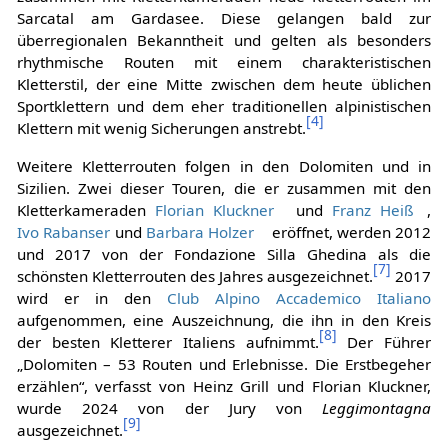
Sarcatal am Gardasee. Diese gelangen bald zur
überregionalen Bekanntheit und gelten als besonders
rhythmische Routen mit einem charakteristischen
Kletterstil, der eine Mitte zwischen dem heute üblichen
Sportklettern und dem eher traditionellen alpinistischen
[
4
]
Klettern mit wenig Sicherungen anstrebt.
Weitere Kletterrouten folgen in den Dolomiten und in
Sizilien. Zwei dieser Touren, die er zusammen mit den
Kletterkameraden
Florian Kluckner
und
Franz Heiß
,
Ivo Rabanser
und
Barbara Holzer
eröffnet, werden 2012
und 2017 von der Fondazione Silla Ghedina als die
[
7
]
schönsten Kletterrouten des Jahres ausgezeichnet.
2017
wird er in den
Club Alpino Accademico Italiano
aufgenommen, eine Auszeichnung, die ihn in den Kreis
[
8
]
der besten Kletterer Italiens aufnimmt.
Der Führer
„Dolomiten – 53 Routen und Erlebnisse. Die Erstbegeher
erzählen“, verfasst von Heinz Grill und Florian Kluckner,
wurde 2024 von der Jury von
Leggimontagna
[
9
]
ausgezeichnet.