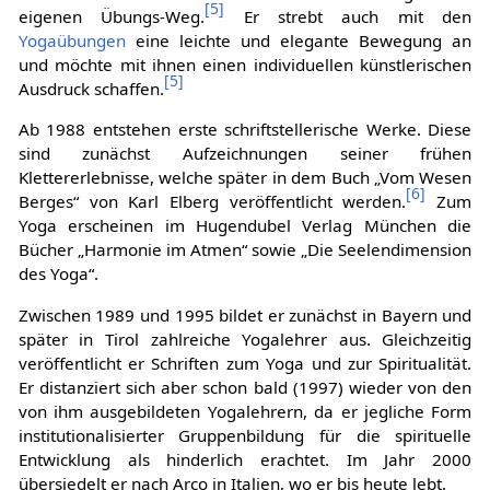
[
5
]
eigenen Übungs-Weg.
Er strebt auch mit den
Yogaübungen
eine leichte und elegante Bewegung an
und möchte mit ihnen einen individuellen künstlerischen
[
5
]
Ausdruck schaffen.
Ab 1988 entstehen erste schriftstellerische Werke. Diese
sind zunächst Aufzeichnungen seiner frühen
Klettererlebnisse, welche später in dem Buch „Vom Wesen
[
6
]
Berges“ von Karl Elberg veröffentlicht werden.
Zum
Yoga erscheinen im Hugendubel Verlag München die
Bücher „Harmonie im Atmen“ sowie „Die Seelendimension
des Yoga“.
Zwischen 1989 und 1995 bildet er zunächst in Bayern und
später in Tirol zahlreiche Yogalehrer aus. Gleichzeitig
veröffentlicht er Schriften zum Yoga und zur Spiritualität.
Er distanziert sich aber schon bald (1997) wieder von den
von ihm ausgebildeten Yogalehrern, da er jegliche Form
institutionalisierter Gruppenbildung für die spirituelle
Entwicklung als hinderlich erachtet. Im Jahr 2000
übersiedelt er nach Arco in Italien, wo er bis heute lebt.