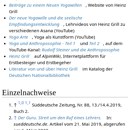
Beiträge zu einem Neuen Yogawillen
, Website von Heinz
Grill
Der neue Yogawille und die seelische
Empfindungsentwicklung
, Lehrvideos von Heinz Grill zu
verschiedenen Asana (YouTube)
Yoga Arte
, Yoga als Kunstform (YouTube)
Yoga und Anthroposophie - Teil 1
und
Teil 2
, auf dem
YouTube-Kanal:
Rudolf Steiner und die Anthroposophie
Heinz Grill
auf
AlpinWiki
, Internetplattform für
Erstbesteiger und Erstbegeher
Literatur von und über Heinz Grill
im Katalog der
Deutschen Nationalbibliothek
Einzelnachweise
1,0
1,1
↑
Süddeutsche Zeitung, Nr. 88, 13./14.4.2019,
Buch 2.
↑
Der Guru. Streit um den Ruf eines Lehrers.
In:
sueddeutsche.de
. Artikel vom 21. Mai 2019, abgerufen