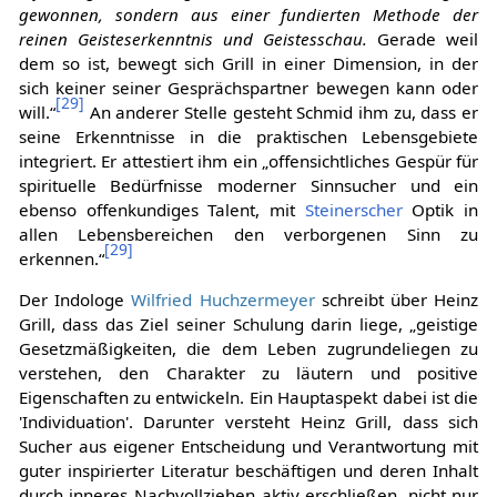
gewonnen, sondern aus einer fundierten Methode der
reinen Geisteserkenntnis und Geistesschau.
Gerade weil
dem so ist, bewegt sich Grill in einer Dimension, in der
sich keiner seiner Gesprächspartner bewegen kann oder
[
29
]
will.“
An anderer Stelle gesteht Schmid ihm zu, dass er
seine Erkenntnisse in die praktischen Lebensgebiete
integriert. Er attestiert ihm ein „offensichtliches Gespür für
spirituelle Bedürfnisse moderner Sinnsucher und ein
ebenso offenkundiges Talent, mit
Steinerscher
Optik in
allen Lebensbereichen den verborgenen Sinn zu
[
29
]
erkennen.“
Der Indologe
Wilfried Huchzermeyer
schreibt über Heinz
Grill, dass das Ziel seiner Schulung darin liege, „geistige
Gesetzmäßigkeiten, die dem Leben zugrundeliegen zu
verstehen, den Charakter zu läutern und positive
Eigenschaften zu entwickeln. Ein Hauptaspekt dabei ist die
'Individuation'. Darunter versteht Heinz Grill, dass sich
Sucher aus eigener Entscheidung und Verantwortung mit
guter inspirierter Literatur beschäftigen und deren Inhalt
durch inneres Nachvollziehen aktiv erschließen, nicht nur