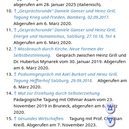
abgerufen am 28. Januar 2025 (italienisch).
↑
„Gesprächsrunde“ Daniele Ganser und Heinz Grill,
Tagung Krieg und Frieden, Bamberg, 02.09.2017.
Abgerufen am 6. März 2020.
↑
„Gesprächsrunde“ Daniele Ganser und Heinz Grill,
Energie und Humanismus, Salzburg, 27.10.18, Teil 4.
Abgerufen am 6. März 2020.
↑
Missbrauch durch Kirche. Neue Formen der
Selbstbestimmung.
Gespräch zwischen Heinz Grill und
Dr. Hubertus Mynarek vom 30. Januar 2019. Abgerufen
am 6. März 2020.
↑
Podiumsgespräch mit Axel Burkart und Heinz Grill,
Tagung Heffterhof Salzburg, 29.09.2018
.
Abgerufen am
6. März 2020.
↑
Mut zur Erziehung durch Selbsterziehung.
Pädagogische Tagung mit Othmar Asam vom 23.
November 2019 in Bruneck, abgerufen am 6. März
ᐃ
2020.
↑
Gesundes Wirtschaften.
Tagung mit Prof. Christian
ᐁ
Kreiß. Abgerufen am 7. November 2023.