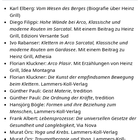
Karl Elberg:
Vom Wesen des Berges
(Biografie über Heinz
Grill)
Diego Filippi:
Hohe Wände bei Arco, Klassische und
moderne Routen im Sarcatal
. Mit einem Beitrag zu Heinz
Grill, Edizioni Versante Sud
Ivo Rabanser:
Klettern in Arco Sarcatal, Klassische und
moderne Routen am Gardasee
. Mit einem Beitrag zu
Heinz Grill, Athesia
Florian Kluckner:
Arco Plasir
. Mit Erzählungen von Heinz
Grill, Idea Montagna
Florian Kluckner:
Die Kunst der empfindsamen Bewegung
beim Klettern
. Lammers-Koll-Verlag
Günther Pauli:
Geist Materie
, tredition
Günther Pauli:
Die Ordnung der Kräfte
, tredition
Hansjörg Bögle:
Formen und ihre Beziehung zum
Menschen
, Lammers-Koll-Verlag
Frank Albert:
Lebensprozesse: Die universellen Gesetze der
Gesundheit und Langlebigkeit
, Via Nova
Murat Örs:
Yoga und Krebs.
Lammers-Koll-Verlag
Murat Örs:
Traumatherapie und Yoga
, Lammers-Koll-