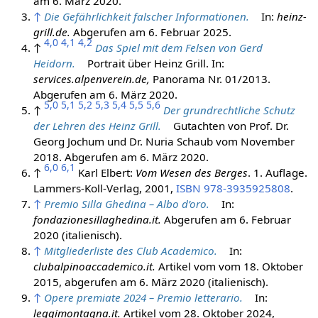
am 6. März 2020.
↑
Die Gefährlichkeit falscher Informationen.
In:
heinz-
grill.de.
Abgerufen am 6. Februar 2025.
4,0
4,1
4,2
↑
Das Spiel mit dem Felsen von Gerd
Heidorn.
Portrait über Heinz Grill. In:
services.alpenverein.de,
Panorama Nr. 01/2013.
Abgerufen am 6. März 2020.
5,0
5,1
5,2
5,3
5,4
5,5
5,6
↑
Der grundrechtliche Schutz
der Lehren des Heinz Grill.
Gutachten von Prof. Dr.
Georg Jochum und Dr. Nuria Schaub vom November
2018. Abgerufen am 6. März 2020.
6,0
6,1
↑
Karl Elbert:
Vom Wesen des Berges
. 1. Auflage. ‎
Lammers-Koll-Verlag,
2001
,
ISBN 978-3935925808
.
↑
Premio Silla Ghedina – Albo d’oro.
In:
fondazionesillaghedina.it.
Abgerufen am 6. Februar
2020 (italienisch).
↑
Mitgliederliste des Club Academico.
In:
clubalpinoaccademico.it.
Artikel vom vom 18. Oktober
2015, abgerufen am 6. März 2020 (italienisch).
↑
Opere premiate 2024 – Premio letterario.
In:
leggimontagna.it.
Artikel vom 28. Oktober 2024,