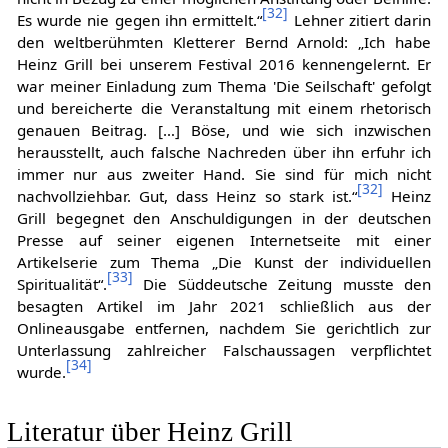
[
32
]
Es wurde nie gegen ihn ermittelt.“
Lehner zitiert darin
den weltberühmten Kletterer Bernd Arnold: „Ich habe
Heinz Grill bei unserem Festival 2016 kennengelernt. Er
war meiner Einladung zum Thema 'Die Seilschaft' gefolgt
und bereicherte die Veranstaltung mit einem rhetorisch
genauen Beitrag. […] Böse, und wie sich inzwischen
herausstellt, auch falsche Nachreden über ihn erfuhr ich
immer nur aus zweiter Hand. Sie sind für mich nicht
[
32
]
nachvollziehbar. Gut, dass Heinz so stark ist.“
Heinz
Grill begegnet den Anschuldigungen in der deutschen
Presse auf seiner eigenen Internetseite mit einer
Artikelserie zum Thema „Die Kunst der individuellen
[
33
]
Spiritualität“.
Die Süddeutsche Zeitung musste den
besagten Artikel im Jahr 2021 schließlich aus der
Onlineausgabe entfernen, nachdem Sie gerichtlich zur
Unterlassung zahlreicher Falschaussagen verpflichtet
[
34
]
wurde.
Literatur über Heinz Grill