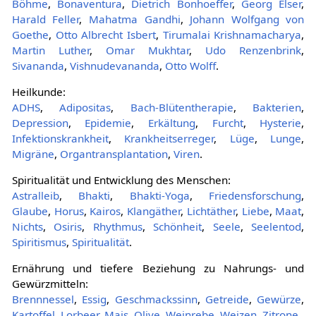
Böhme
,
Bonaventura
,
Dietrich Bonhoeffer
,
Georg Elser
,
Harald Feller
,
Mahatma Gandhi
,
Johann Wolfgang von
Goethe
, ‎
Otto Albrecht Isbert
,
Tirumalai Krishnamacharya
,
Martin Luther
,
Omar Mukhtar
,
Udo Renzenbrink
,
Sivananda
,
Vishnudevananda
,
Otto Wolff
.
Heilkunde:
ADHS
,
Adipositas
,
Bach-Blütentherapie
,
Bakterien
,
Depression
,
Epidemie
,
Erkältung
,
Furcht
,
Hysterie
,
Infektionskrankheit
,
Krankheitserreger
,
Lüge
,
Lunge
,
Migräne
,
Organtransplantation
,
Viren
.
Spiritualität und Entwicklung des Menschen:
Astralleib
,
Bhakti
,
Bhakti-Yoga
,
Friedensforschung
,
Glaube
,
Horus
,
Kairos
,
Klangäther
,
Lichtäther
,
Liebe
,
Maat
,
Nichts
,
Osiris
,
Rhythmus
,
Schönheit
,
Seele
,
Seelentod
,
Spiritismus
,
Spiritualität
.
Ernährung und tiefere Beziehung zu Nahrungs- und
Gewürzmitteln:
Brennnessel
,
Essig
,
Geschmackssinn
,
Getreide
,
Gewürze
,
Kartoffel
,
Lorbeer
,
Mais
,
Olive
,
Weinrebe
,
Weizen
,
Zitrone
.