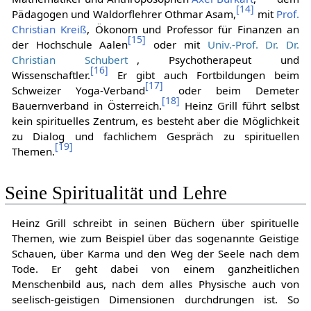
[
14
]
Pädagogen und Waldorflehrer Othmar Asam,
mit
Prof.
Christian Kreiß
, Ökonom und Professor für Finanzen an
[
15
]
der Hochschule Aalen
oder mit
Univ.-Prof. Dr. Dr.
Christian Schubert
, Psychotherapeut und
[
16
]
Wissenschaftler.
Er gibt auch Fortbildungen beim
[
17
]
Schweizer Yoga-Verband
oder beim Demeter
[
18
]
Bauernverband in Österreich.
Heinz Grill führt selbst
kein spirituelles Zentrum, es besteht aber die Möglichkeit
zu Dialog und fachlichem Gespräch zu spirituellen
[
19
]
Themen.
Seine Spiritualität und Lehre
Heinz Grill schreibt in seinen Büchern über spirituelle
Themen, wie zum Beispiel über das sogenannte Geistige
Schauen, über Karma und den Weg der Seele nach dem
Tode. Er geht dabei von einem ganzheitlichen
Menschenbild aus, nach dem alles Physische auch von
seelisch-geistigen Dimensionen durchdrungen ist. So