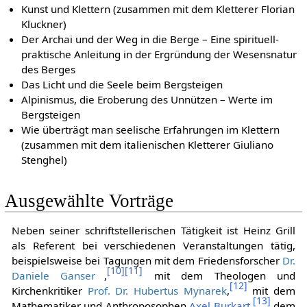
Kunst und Klettern (zusammen mit dem Kletterer Florian
Kluckner)
Der Archai und der Weg in die Berge – Eine spirituell-
praktische Anleitung in der Ergründung der Wesensnatur
des Berges
Das Licht und die Seele beim Bergsteigen
Alpinismus, die Eroberung des Unnützen – Werte im
Bergsteigen
Wie überträgt man seelische Erfahrungen im Klettern
(zusammen mit dem italienischen Kletterer Giuliano
Stenghel)
Ausgewählte Vorträge
Neben seiner schriftstellerischen Tätigkeit ist Heinz Grill
als Referent bei verschiedenen Veranstaltungen tätig,
beispielsweise bei Tagungen mit dem Friedensforscher
Dr.
[
10
]
[
11
]
Daniele Ganser
,
mit dem Theologen und
[
12
]
Kirchenkritiker
Prof. Dr. Hubertus Mynarek
,
mit dem
[
13
]
Mathematiker und Anthroposophen
Axel Burkart
,
dem